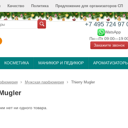
и
Качество
Политика
Предложение для организаторов СП
+7 495 724 97 
WatsApp
Пн—Пт 09:00—19:0
Закажите звонок
КОСМЕТИКА
МАНИКЮР И ПЕДИКЮР
АРОМАТИЗАТОР
рфюмерия
Мужская парфюмерия
Thierry Mugler
 Mugler
рии нет ни одного товара.