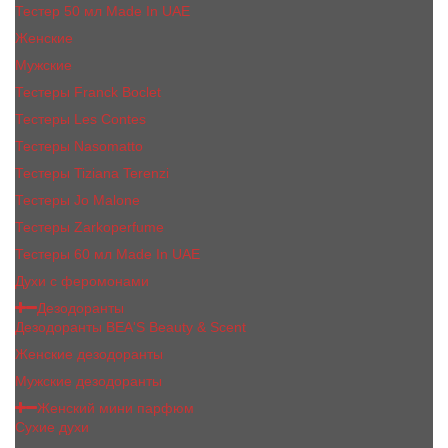
Тестер 50 мл Made In UAE
Женские
Мужские
Тестеры Franck Boclet
Тестеры Les Contes
Тестеры Nasomatto
Тестеры Tiziana Terenzi
Тестеры Jо Malоnе
Тестеры Zarkoperfume
Тестеры 60 мл Made In UAE
Духи с феромонами
Дезодоранты
Дезодоранты BEA'S Beauty & Scent
Женские дезодоранты
Мужские дезодоранты
Женский мини парфюм
Сухие духи