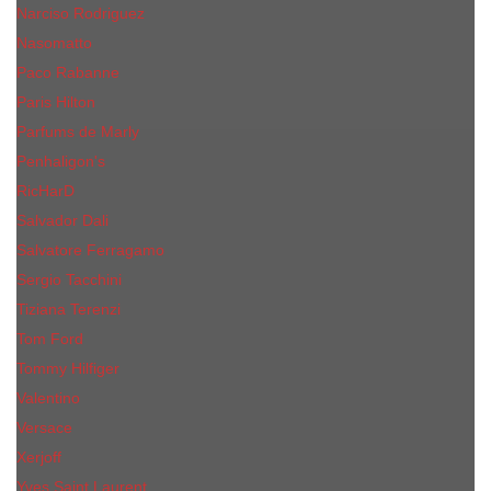
Narciso Rodriguez
Nasomatto
Paco Rabanne
Paris Hilton
Parfums de Marly
Penhaligon​'s
RicHarD
Salvador Dali
Salvatore Ferragamo
Sergio Tacchini
Tiziana Terenzi
Tom Ford
Tommy Hilfiger
Valentino
Versace
Xerjoff
Yves Saint Laurent