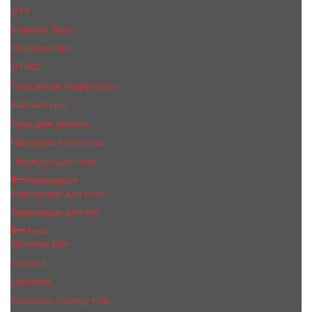
NYX
Vivienne Sabo
Сhristiаn Diоr
OTWO
Тональные корректоры
Хайлайтеры
Тушь для ресниц
Накладные ресницы
Подводка для глаз
Карандаши
Карандаши для глаз
Карандаши для губ
Тени
Christian Dior
Versace
Lancome
Anastasia Beverly Hills