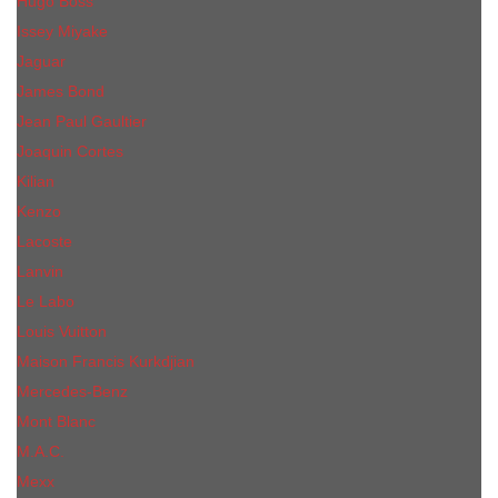
Hugo Boss
Issey Miyake
Jaguar
James Bond
Jean Paul Gaultier
Joaquin Сortes
Kilian
Kenzo
Lacoste
Lanvin
Le Labo
Louis Vuitton
Maison Francis Kurkdjian
Mercedes-Benz
Mont Blanc
M.А.C.
Mexx