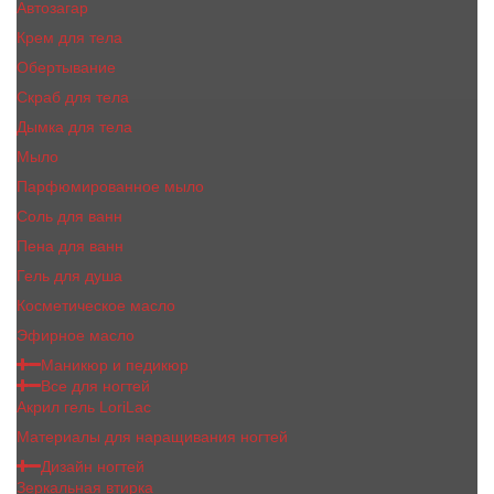
Автозагар
Крем для тела
Обертывание
Скраб для тела
Дымка для тела
Мыло
Парфюмированное мыло
Соль для ванн
Пена для ванн
Гель для душа
Косметическое масло
Эфирное масло
Маникюр и педикюр
Все для ногтей
Акрил гель LoriLac
Материалы для наращивания ногтей
Дизайн ногтей
Зеркальная втирка