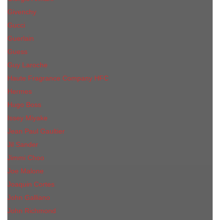
Givenchy
Gucci
Guerlain
Guess
Guy Laroche
Haute Fragrance Company HFC
Hermes
Hugo Boss
Issey Miyake
Jean Paul Gaultier
Jil Sander
Jimmi Choo
Jое Malоnе
Joaquin Cortes
John Galliano
John Richmond