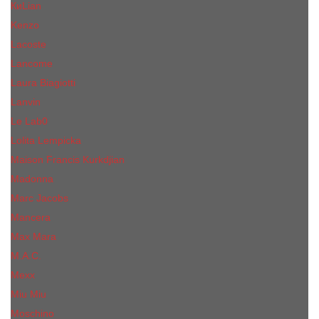
КиLian
Kenzo
Lacoste
Lancome
Laura Biagiotti
Lanvin
Lе Lab0
Lolita Lempicka
Maison Francis Kurkdjian
Madonna
Marc Jacobs
Mancera
Max Mara
M.А.C.
Mexx
Miu Miu
Mоsсhino