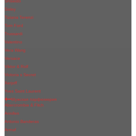
Shiseido
Sisley
Tiziana Terenzi
Tom Ford
Trussardi
Valentino
Vera Wang
Versace
Viktor & Rolf
Victoria s Secret
Xerjoff
Yves Saint Laurent
Мужская парфюмерия
Abercrombie & Fitch
Annifen
Antonio Banderas
Armaf