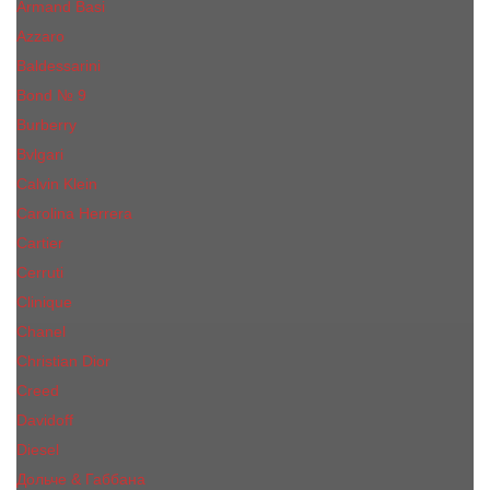
Armand Basi
Azzaro
Baldessarini
Bond № 9
Burberry
Bvlgari
Calvin Klein
Carolina Herrera
Cartier
Cerruti
Сliniquе
Chanel
Christian Dior
Creed
Davidoff
Diesel
Дольче & Габбана