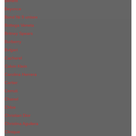
Benefit
Beyonce
Bond № 9 unisex
Bottega Veneta
Britney Spears
Burberry
Bvlgari
Cacharel
Calvin Klein
Carolina Herrera
Cartier
Cerruti
Сhanеl
Chloe
Christian Dior
Christina Aguilera
Сliniquе