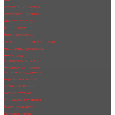
MaC
Оформление бровей
Косметика O.TWO.O
Хна для Мехенди
Наборы кремов
Косметические наборы
Уход за ресницами и бровями
Аксессуары для ресниц
Гигиена
Гигиена полости рта
Средства гигиены
Пелёнки и подгузники
Дорожные ёмкости
Интимная гигиена
Ватные палочки
Прокладки и тампоны
Влажные салфетки
Детская гигиена