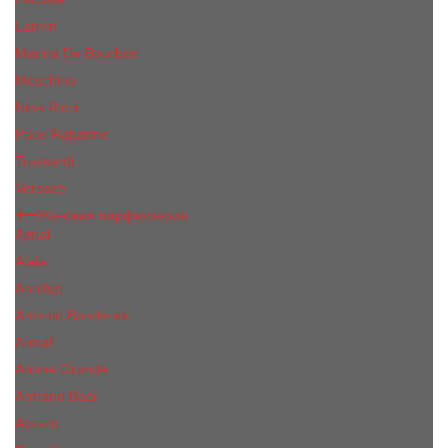
Lanvin
Marina De Bourbon
Moschino
Nina Ricci
Paco Rabanne
Trussardi
Versace
Женская парфюмерия
Ajmal
Alaia
Annifen
Antonio Banderas
Armaf
Ariana Grande
Armand Basi
Azzaro