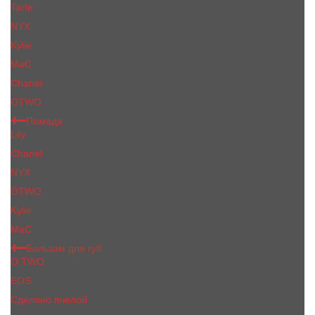
Tarte
NYX
Kylie
MaC
Сhanеl
OTWO
Помада
Lily
Chanel
NYX
OTWO
Kylie
МаС
Бальзам для губ
O.TWO
EOS
Сделано пчелой