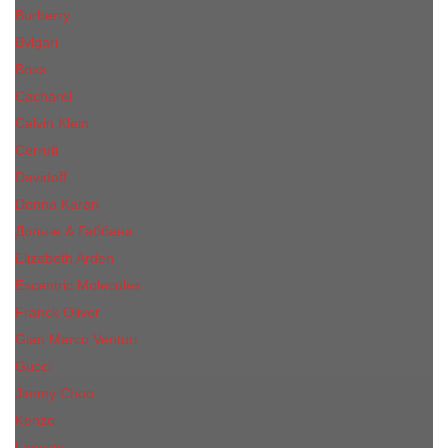
Burberry
Bvlgari
Boss
Cacharel
Calvin Klein
Cerruti
Davidoff
Donna Karan
Дольче & Габбана
Elizabeth Arden
Escentric Molecules
Franck Oliver
Gian Marco Venturi
Gucci
Jimmy Choo
Kenzo
Lacoste