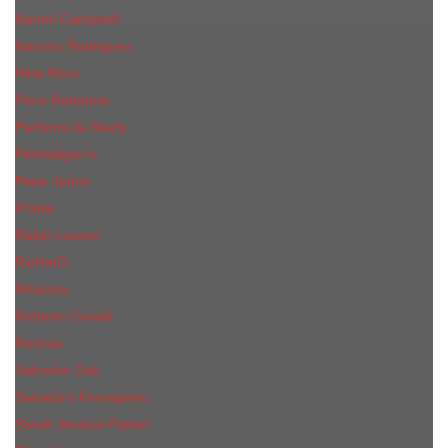
Naomi Campbell
Narciso Rodriguez
Nina Ricci
Paco Rabanne
Parfums de Marly
Penhaligon's
Pepe Jeans
Prada
Ralph Lauren
RicHarD
Rihanna
Roberto Cavalli
Rochas
Salvador Dali
Salvatore Ferragamo
Sarah Jessica Parker