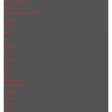
Блеск для губ
Пудра
Anastasia Beverly Hills
Chanel
Kylie
MaC
NYX
OTWO
Pupa
Tom Ford
YSL
ZOZU
Румяна
Christian Dior
OTWO
Сhanеl
Kylie