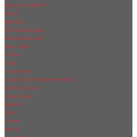
Donna Karan (DKNY)
Dunhill
Eisenberg
Ermenegildo Zegna
Escentric Molecules
Еsteе Lаudеr
Ex Nihilo
Fendi
Franck Olivier
Gerald Ghislain Histoires de Parfums
Gianfranco Ferre
Giorgio Armani
Givenchy
Gucci
Guerlain
Hermes