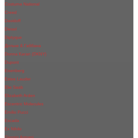
Costume National
Creed
Davidoff
Diesel
Diptyque
Дольче & Габбана
Donna Karan (DKNY)
Dupont
Eisenberg
Еsteе Lаudеr
Elie Saab
Elizabeth Arden
Escentric Molecules
Emilio Pucci
Escada
Ex Nihilo
Giorgio Armani