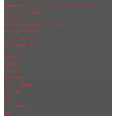
Заправляемые флаконы для духов, Атомайзеры 5мл
Каталог парфюмерии
Макияж
Лак для волос, средства для укладки
Кисти для макияжа
Основа под макияж
Тональный крем
YSL
Maybelline
Lancome
Dermacol
Max Factor
Enough Collagen
Farm Stay
Kylie
Huda Beauty
МаС