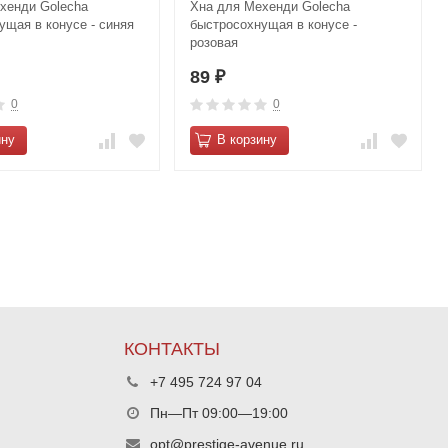
хенди Golecha
Хна для Мехенди Golecha
ущая в конусе - синяя
быстросохнущая в конусе -
розовая
89
₽
0
0
ину
В корзину
КОНТАКТЫ
+7 495 724 97 04
Пн—Пт 09:00—19:00
opt@prestige-avenue.ru