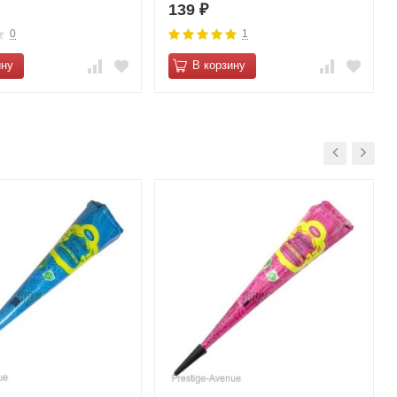
139
₽
0
1
ину
В корзину