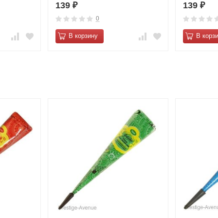
139
139
₽
₽
0
В корзину
В корз