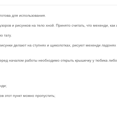
готова для использования.
оров и рисунков на тело хной. Принято считать, что мехенди, как 
о тату.
рисунки делают на ступнях и щиколотках, рисуют мехенди ладонях и
Перед началом работы необходимо открыть крышечку у тюбика либо
нди;
в этот пункт можно пропустить;