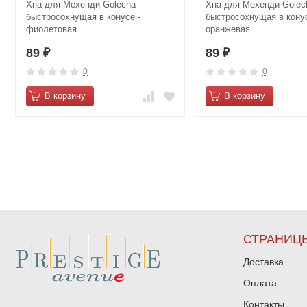
Хна для Мехенди Golecha
Хна для Мехенди Golec
быстросохнущая в конусе -
быстросохнущая в конус
фиолетовая
оранжевая
89
89
₽
₽
0
0
В корзину
В корзину
СТРАНИЦ
Доставка
Оплата
Контакты