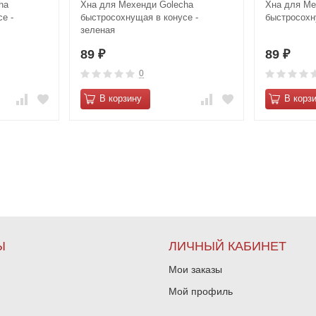
ha
Хна для Мехенди Golecha
Хна для Ме
е -
быстросохнущая в конусе -
быстросохн
зеленая
89
89
₽
₽
0
В корзину
В корз
Ы
ЛИЧНЫЙ КАБИНЕТ
Мои заказы
Мой профиль