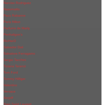
Narciso Rodriguez
Nasomatto
Paco Rabanne
Paris Hilton
Parfums de Marly
Penhaligon​'s
RicHarD
Salvador Dali
Salvatore Ferragamo
Sergio Tacchini
Tiziana Terenzi
Tom Ford
Tommy Hilfiger
Valentino
Versace
Xerjoff
Yves Saint Laurent