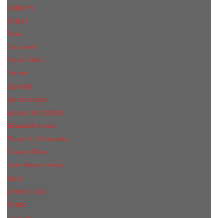
Burberry
Bvlgari
Boss
Cacharel
Calvin Klein
Cerruti
Davidoff
Donna Karan
Дольче & Габбана
Elizabeth Arden
Escentric Molecules
Franck Oliver
Gian Marco Venturi
Gucci
Jimmy Choo
Kenzo
Lacoste