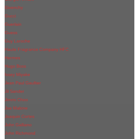
Givenchy
Gucci
Guerlain
Guess
Guy Laroche
Haute Fragrance Company HFC
Hermes
Hugo Boss
Issey Miyake
Jean Paul Gaultier
Jil Sander
Jimmi Choo
Jое Malоnе
Joaquin Cortes
John Galliano
John Richmond