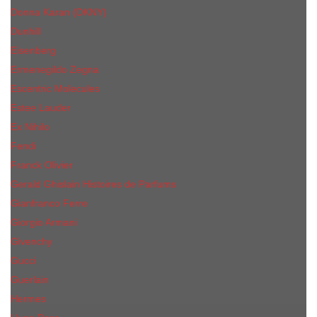
Donna Karan (DKNY)
Dunhill
Eisenberg
Ermenegildo Zegna
Escentric Molecules
Еsteе Lаudеr
Ex Nihilo
Fendi
Franck Olivier
Gerald Ghislain Histoires de Parfums
Gianfranco Ferre
Giorgio Armani
Givenchy
Gucci
Guerlain
Hermes