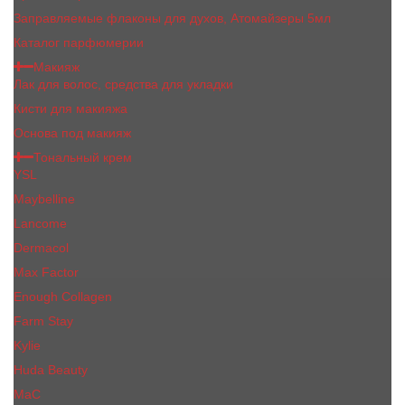
Заправляемые флаконы для духов, Атомайзеры 5мл
Каталог парфюмерии
Макияж
Лак для волос, средства для укладки
Кисти для макияжа
Основа под макияж
Тональный крем
YSL
Maybelline
Lancome
Dermacol
Max Factor
Enough Collagen
Farm Stay
Kylie
Huda Beauty
МаС