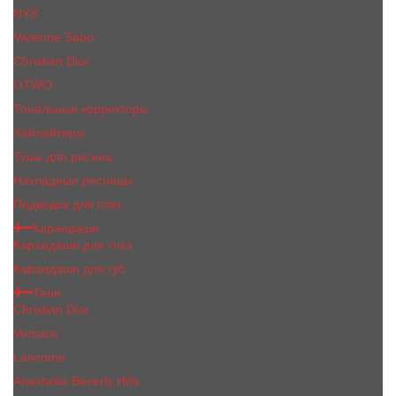
NYX
Vivienne Sabo
Сhristiаn Diоr
OTWO
Тональные корректоры
Хайлайтеры
Тушь для ресниц
Накладные ресницы
Подводка для глаз
Карандаши
Карандаши для глаз
Карандаши для губ
Тени
Christian Dior
Versace
Lancome
Anastasia Beverly Hills