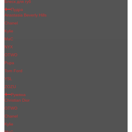
Блеск для губ
Пудра
Anastasia Beverly Hills
Chanel
Kylie
MaC
NYX
OTWO
Pupa
Tom Ford
YSL
ZOZU
Румяна
Christian Dior
OTWO
Сhanеl
Kylie