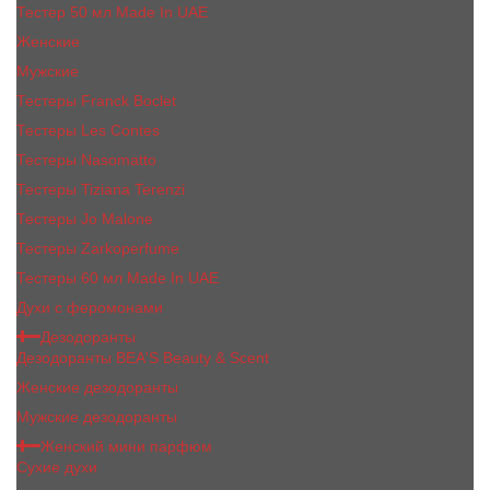
Тестер 50 мл Made In UAE
Женские
Мужские
Тестеры Franck Boclet
Тестеры Les Contes
Тестеры Nasomatto
Тестеры Tiziana Terenzi
Тестеры Jо Malоnе
Тестеры Zarkoperfume
Тестеры 60 мл Made In UAE
Духи с феромонами
Дезодоранты
Дезодоранты BEA'S Beauty & Scent
Женские дезодоранты
Мужские дезодоранты
Женский мини парфюм
Сухие духи