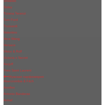
Shiseido
Sisley
Tiziana Terenzi
Tom Ford
Trussardi
Valentino
Vera Wang
Versace
Viktor & Rolf
Victoria s Secret
Xerjoff
Yves Saint Laurent
Мужская парфюмерия
Abercrombie & Fitch
Annifen
Antonio Banderas
Armaf