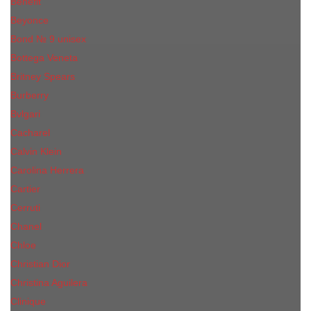
Benefit
Beyonce
Bond № 9 unisex
Bottega Veneta
Britney Spears
Burberry
Bvlgari
Cacharel
Calvin Klein
Carolina Herrera
Cartier
Cerruti
Сhanеl
Chloe
Christian Dior
Christina Aguilera
Сliniquе