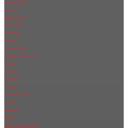
Armand Basi
Azzaro
Baldessarini
Bond № 9
Burberry
Bvlgari
Calvin Klein
Carolina Herrera
Cartier
Cerruti
Сliniquе
Chanel
Christian Dior
Creed
Davidoff
Diesel
Дольче & Габбана