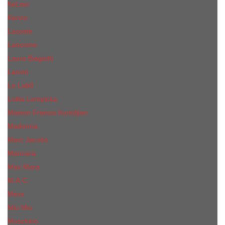
КиLian
Kenzo
Lacoste
Lancome
Laura Biagiotti
Lanvin
Lе Lab0
Lolita Lempicka
Maison Francis Kurkdjian
Madonna
Marc Jacobs
Mancera
Max Mara
M.А.C.
Mexx
Miu Miu
Mоsсhino