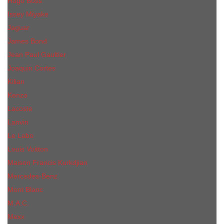
Hugo Boss
Issey Miyake
Jaguar
James Bond
Jean Paul Gaultier
Joaquin Сortes
Kilian
Kenzo
Lacoste
Lanvin
Le Labo
Louis Vuitton
Maison Francis Kurkdjian
Mercedes-Benz
Mont Blanc
M.А.C.
Mexx