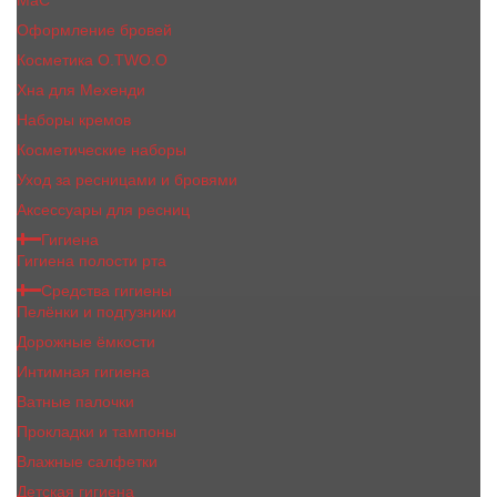
MaC
Оформление бровей
Косметика O.TWO.O
Хна для Мехенди
Наборы кремов
Косметические наборы
Уход за ресницами и бровями
Аксессуары для ресниц
Гигиена
Гигиена полости рта
Средства гигиены
Пелёнки и подгузники
Дорожные ёмкости
Интимная гигиена
Ватные палочки
Прокладки и тампоны
Влажные салфетки
Детская гигиена