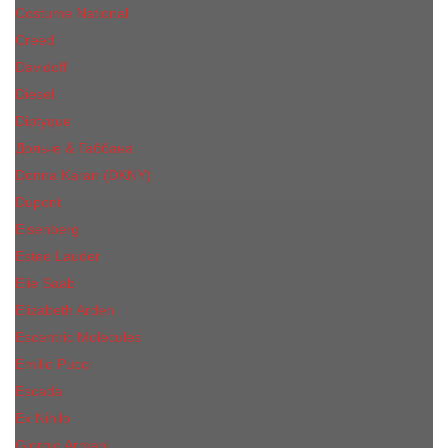
Costume National
Creed
Davidoff
Diesel
Diptyque
Дольче & Габбана
Donna Karan (DKNY)
Dupont
Eisenberg
Еsteе Lаudеr
Elie Saab
Elizabeth Arden
Escentric Molecules
Emilio Pucci
Escada
Ex Nihilo
Giorgio Armani