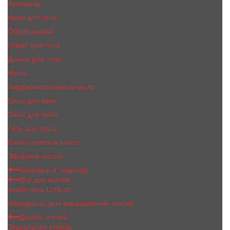
Автозагар
Крем для тела
Обертывание
Скраб для тела
Дымка для тела
Мыло
Парфюмированное мыло
Соль для ванн
Пена для ванн
Гель для душа
Косметическое масло
Эфирное масло
Маникюр и педикюр
Все для ногтей
Акрил гель LoriLac
Материалы для наращивания ногтей
Дизайн ногтей
Зеркальная втирка