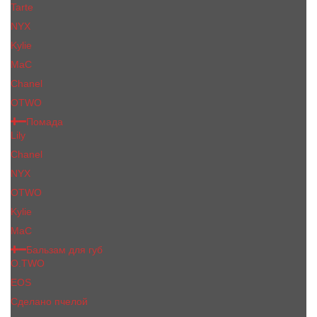
Tarte
NYX
Kylie
MaC
Сhanеl
OTWO
Помада
Lily
Chanel
NYX
OTWO
Kylie
МаС
Бальзам для губ
O.TWO
EOS
Сделано пчелой