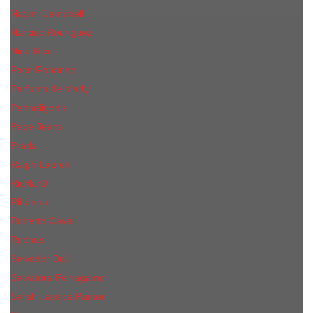
Naomi Campbell
Narciso Rodriguez
Nina Ricci
Paco Rabanne
Parfums de Marly
Penhaligon's
Pepe Jeans
Prada
Ralph Lauren
RicHarD
Rihanna
Roberto Cavalli
Rochas
Salvador Dali
Salvatore Ferragamo
Sarah Jessica Parker