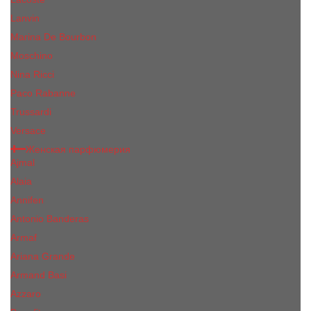
Lanvin
Marina De Bourbon
Moschino
Nina Ricci
Paco Rabanne
Trussardi
Versace
Женская парфюмерия
Ajmal
Alaia
Annifen
Antonio Banderas
Armaf
Ariana Grande
Armand Basi
Azzaro