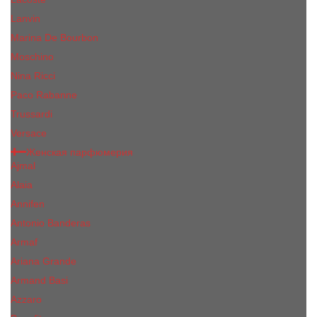
Lanvin
Marina De Bourbon
Moschino
Nina Ricci
Paco Rabanne
Trussardi
Versace
Женская парфюмерия
Ajmal
Alaia
Annifen
Antonio Banderas
Armaf
Ariana Grande
Armand Basi
Azzaro