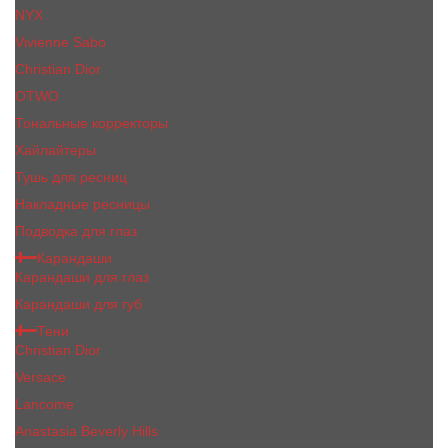
NYX
Vivienne Sabo
Сhristiаn Diоr
OTWO
Тональные корректоры
Хайлайтеры
Тушь для ресниц
Накладные ресницы
Подводка для глаз
Карандаши
Карандаши для глаз
Карандаши для губ
Тени
Christian Dior
Versace
Lancome
Anastasia Beverly Hills