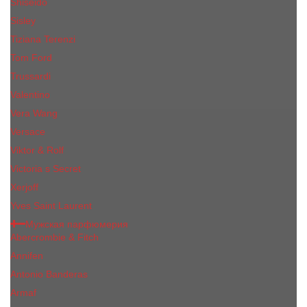
Shiseido
Sisley
Tiziana Terenzi
Tom Ford
Trussardi
Valentino
Vera Wang
Versace
Viktor & Rolf
Victoria s Secret
Xerjoff
Yves Saint Laurent
Мужская парфюмерия
Abercrombie & Fitch
Annifen
Antonio Banderas
Armaf