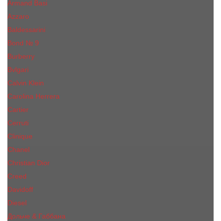
Armand Basi
Azzaro
Baldessarini
Bond № 9
Burberry
Bvlgari
Calvin Klein
Carolina Herrera
Cartier
Cerruti
Сliniquе
Chanel
Christian Dior
Creed
Davidoff
Diesel
Дольче & Габбана