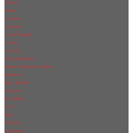
КиLian
Kenzo
Lacoste
Lancome
Laura Biagiotti
Lanvin
Lе Lab0
Lolita Lempicka
Maison Francis Kurkdjian
Madonna
Marc Jacobs
Mancera
Max Mara
M.А.C.
Mexx
Miu Miu
Mоsсhino