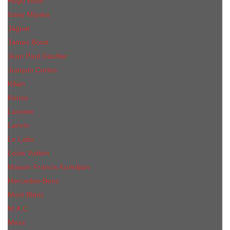
Hugo Boss
Issey Miyake
Jaguar
James Bond
Jean Paul Gaultier
Joaquin Сortes
Kilian
Kenzo
Lacoste
Lanvin
Le Labo
Louis Vuitton
Maison Francis Kurkdjian
Mercedes-Benz
Mont Blanc
M.А.C.
Mexx