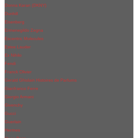
Donna Karan (DKNY)
Dunhill
Eisenberg
Ermenegildo Zegna
Escentric Molecules
Еsteе Lаudеr
Ex Nihilo
Fendi
Franck Olivier
Gerald Ghislain Histoires de Parfums
Gianfranco Ferre
Giorgio Armani
Givenchy
Gucci
Guerlain
Hermes