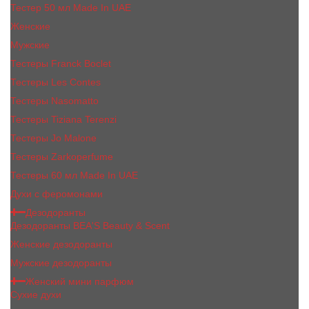
Тестер 50 мл Made In UAE
Женские
Мужские
Тестеры Franck Boclet
Тестеры Les Contes
Тестеры Nasomatto
Тестеры Tiziana Terenzi
Тестеры Jо Malоnе
Тестеры Zarkoperfume
Тестеры 60 мл Made In UAE
Духи с феромонами
Дезодоранты
Дезодоранты BEA'S Beauty & Scent
Женские дезодоранты
Мужские дезодоранты
Женский мини парфюм
Сухие духи