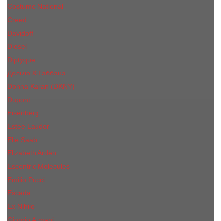
Costume National
Creed
Davidoff
Diesel
Diptyque
Дольче & Габбана
Donna Karan (DKNY)
Dupont
Eisenberg
Еsteе Lаudеr
Elie Saab
Elizabeth Arden
Escentric Molecules
Emilio Pucci
Escada
Ex Nihilo
Giorgio Armani