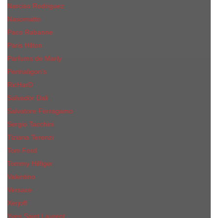
Narciso Rodriguez
Nasomatto
Paco Rabanne
Paris Hilton
Parfums de Marly
Penhaligon​'s
RicHarD
Salvador Dali
Salvatore Ferragamo
Sergio Tacchini
Tiziana Terenzi
Tom Ford
Tommy Hilfiger
Valentino
Versace
Xerjoff
Yves Saint Laurent