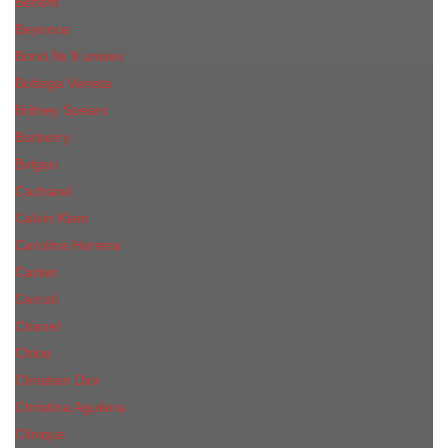
Benefit
Beyonce
Bond № 9 unisex
Bottega Veneta
Britney Spears
Burberry
Bvlgari
Cacharel
Calvin Klein
Carolina Herrera
Cartier
Cerruti
Сhanеl
Chloe
Christian Dior
Christina Aguilera
Сliniquе