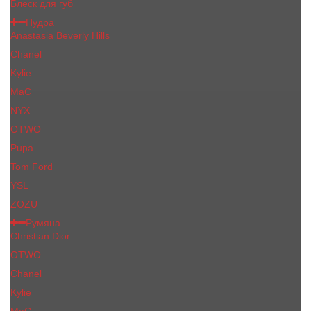
Блеск для губ
Пудра
Anastasia Beverly Hills
Chanel
Kylie
MaC
NYX
OTWO
Pupa
Tom Ford
YSL
ZOZU
Румяна
Christian Dior
OTWO
Сhanеl
Kylie