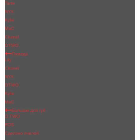
Tarte
NYX
Kylie
MaC
Сhanеl
OTWO
Помада
Lily
Chanel
NYX
OTWO
Kylie
МаС
Бальзам для губ
O.TWO
EOS
Сделано пчелой