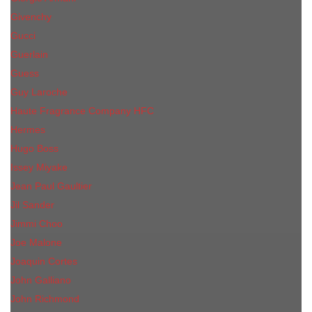
Givenchy
Gucci
Guerlain
Guess
Guy Laroche
Haute Fragrance Company HFC
Hermes
Hugo Boss
Issey Miyake
Jean Paul Gaultier
Jil Sander
Jimmi Choo
Jое Malоnе
Joaquin Cortes
John Galliano
John Richmond