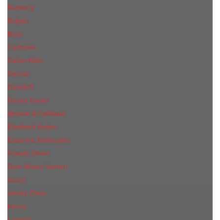
Burberry
Bvlgari
Boss
Cacharel
Calvin Klein
Cerruti
Davidoff
Donna Karan
Дольче & Габбана
Elizabeth Arden
Escentric Molecules
Franck Oliver
Gian Marco Venturi
Gucci
Jimmy Choo
Kenzo
Lacoste