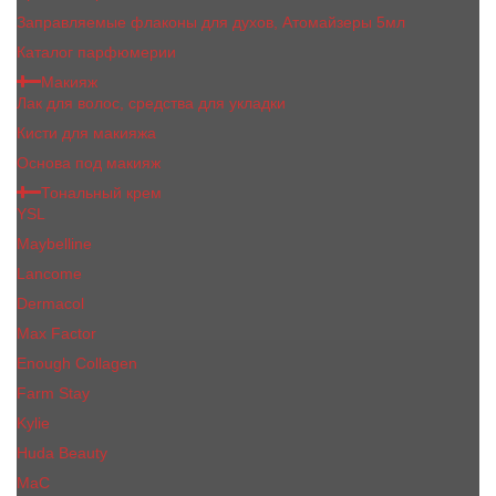
Заправляемые флаконы для духов, Атомайзеры 5мл
Каталог парфюмерии
Макияж
Лак для волос, средства для укладки
Кисти для макияжа
Основа под макияж
Тональный крем
YSL
Maybelline
Lancome
Dermacol
Max Factor
Enough Collagen
Farm Stay
Kylie
Huda Beauty
МаС