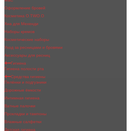
MaC
Оформление бровей
Косметика O.TWO.O
Хна для Мехенди
Наборы кремов
Косметические наборы
Уход за ресницами и бровями
Аксессуары для ресниц
Гигиена
Гигиена полости рта
Средства гигиены
Пелёнки и подгузники
Дорожные ёмкости
Интимная гигиена
Ватные палочки
Прокладки и тампоны
Влажные салфетки
Детская гигиена