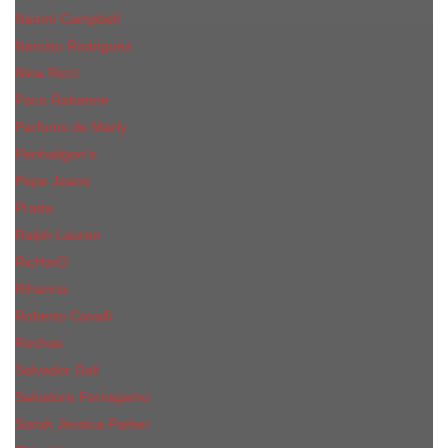
Naomi Campbell
Narciso Rodriguez
Nina Ricci
Paco Rabanne
Parfums de Marly
Penhaligon's
Pepe Jeans
Prada
Ralph Lauren
RicHarD
Rihanna
Roberto Cavalli
Rochas
Salvador Dali
Salvatore Ferragamo
Sarah Jessica Parker