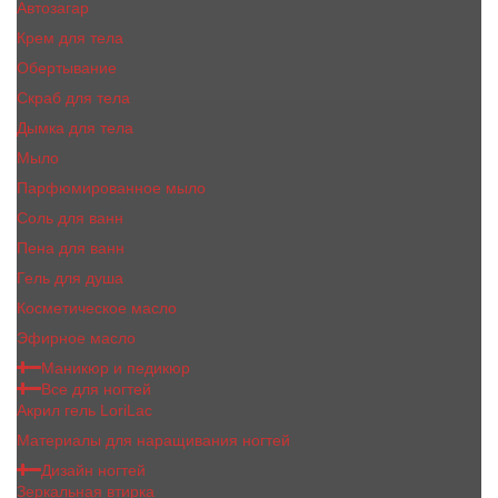
Автозагар
Крем для тела
Обертывание
Скраб для тела
Дымка для тела
Мыло
Парфюмированное мыло
Соль для ванн
Пена для ванн
Гель для душа
Косметическое масло
Эфирное масло
Маникюр и педикюр
Все для ногтей
Акрил гель LoriLac
Материалы для наращивания ногтей
Дизайн ногтей
Зеркальная втирка