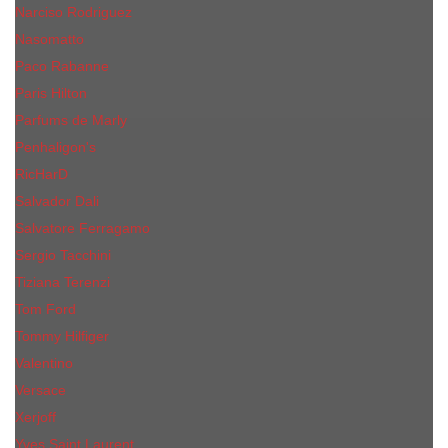
Narciso Rodriguez
Nasomatto
Paco Rabanne
Paris Hilton
Parfums de Marly
Penhaligon​'s
RicHarD
Salvador Dali
Salvatore Ferragamo
Sergio Tacchini
Tiziana Terenzi
Tom Ford
Tommy Hilfiger
Valentino
Versace
Xerjoff
Yves Saint Laurent