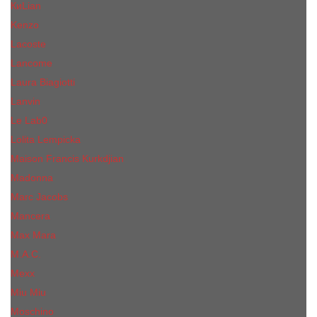
КиLian
Kenzo
Lacoste
Lancome
Laura Biagiotti
Lanvin
Lе Lab0
Lolita Lempicka
Maison Francis Kurkdjian
Madonna
Marc Jacobs
Mancera
Max Mara
M.А.C.
Mexx
Miu Miu
Mоsсhino