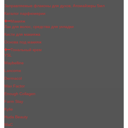
Заправляемые флаконы для духов, Атомайзеры 5мл
Каталог парфюмерии
Макияж
Лак для волос, средства для укладки
Кисти для макияжа
Основа под макияж
Тональный крем
YSL
Maybelline
Lancome
Dermacol
Max Factor
Enough Collagen
Farm Stay
Kylie
Huda Beauty
МаС