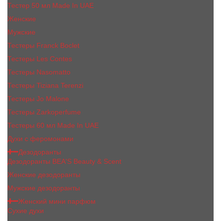
Тестер 50 мл Made In UAE
Женские
Мужские
Тестеры Franck Boclet
Тестеры Les Contes
Тестеры Nasomatto
Тестеры Tiziana Terenzi
Тестеры Jо Malоnе
Тестеры Zarkoperfume
Тестеры 60 мл Made In UAE
Духи с феромонами
Дезодоранты
Дезодоранты BEA'S Beauty & Scent
Женские дезодоранты
Мужские дезодоранты
Женский мини парфюм
Сухие духи