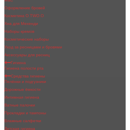
MaC
Оформление бровей
Косметика O.TWO.O
Хна для Мехенди
Наборы кремов
Косметические наборы
Уход за ресницами и бровями
Аксессуары для ресниц
Гигиена
Гигиена полости рта
Средства гигиены
Пелёнки и подгузники
Дорожные ёмкости
Интимная гигиена
Ватные палочки
Прокладки и тампоны
Влажные салфетки
Детская гигиена