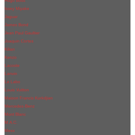
Hugo Boss
Issey Miyake
Jaguar
James Bond
Jean Paul Gaultier
Joaquin Сortes
Kilian
Kenzo
Lacoste
Lanvin
Le Labo
Louis Vuitton
Maison Francis Kurkdjian
Mercedes-Benz
Mont Blanc
M.А.C.
Mexx