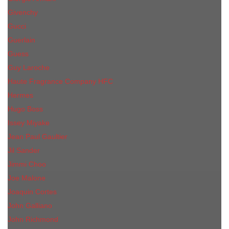
Givenchy
Gucci
Guerlain
Guess
Guy Laroche
Haute Fragrance Company HFC
Hermes
Hugo Boss
Issey Miyake
Jean Paul Gaultier
Jil Sander
Jimmi Choo
Jое Malоnе
Joaquin Cortes
John Galliano
John Richmond