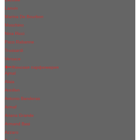
Lanvin
Marina De Bourbon
Moschino
Nina Ricci
Paco Rabanne
Trussardi
Versace
Женская парфюмерия
Ajmal
Alaia
Annifen
Antonio Banderas
Armaf
Ariana Grande
Armand Basi
Azzaro