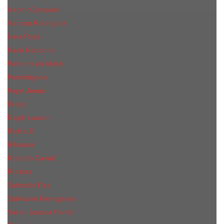
Naomi Campbell
Narciso Rodriguez
Nina Ricci
Paco Rabanne
Parfums de Marly
Penhaligon's
Pepe Jeans
Prada
Ralph Lauren
RicHarD
Rihanna
Roberto Cavalli
Rochas
Salvador Dali
Salvatore Ferragamo
Sarah Jessica Parker