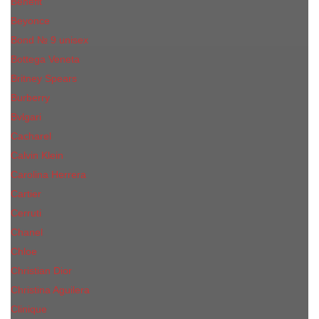
Benefit
Beyonce
Bond № 9 unisex
Bottega Veneta
Britney Spears
Burberry
Bvlgari
Cacharel
Calvin Klein
Carolina Herrera
Cartier
Cerruti
Сhanеl
Chloe
Christian Dior
Christina Aguilera
Сliniquе