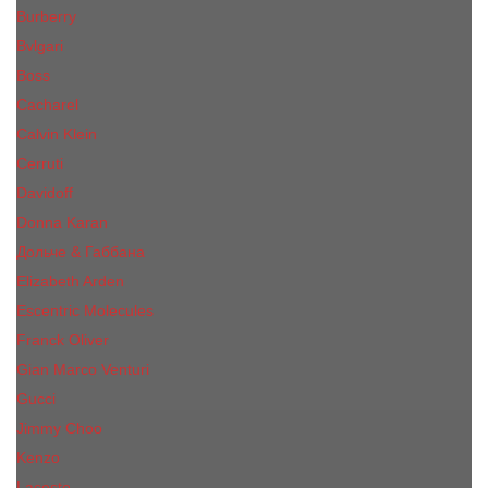
Burberry
Bvlgari
Boss
Cacharel
Calvin Klein
Cerruti
Davidoff
Donna Karan
Дольче & Габбана
Elizabeth Arden
Escentric Molecules
Franck Oliver
Gian Marco Venturi
Gucci
Jimmy Choo
Kenzo
Lacoste