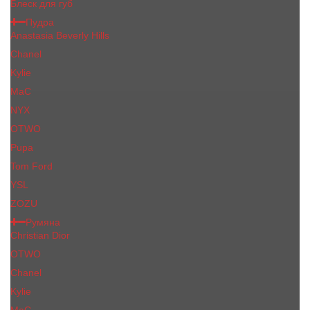
Блеск для губ
Пудра
Anastasia Beverly Hills
Chanel
Kylie
MaC
NYX
OTWO
Pupa
Tom Ford
YSL
ZOZU
Румяна
Christian Dior
OTWO
Сhanеl
Kylie