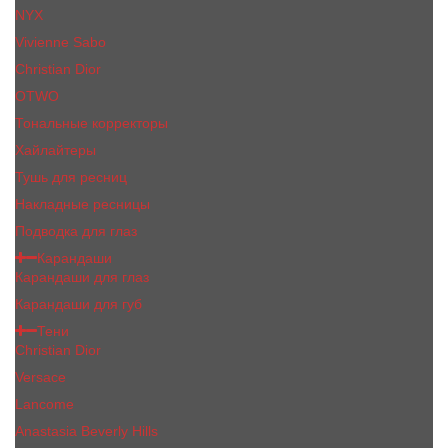
NYX
Vivienne Sabo
Сhristiаn Diоr
OTWO
Тональные корректоры
Хайлайтеры
Тушь для ресниц
Накладные ресницы
Подводка для глаз
Карандаши
Карандаши для глаз
Карандаши для губ
Тени
Christian Dior
Versace
Lancome
Anastasia Beverly Hills