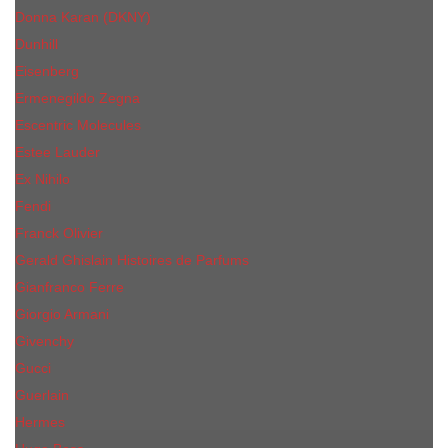
Donna Karan (DKNY)
Dunhill
Eisenberg
Ermenegildo Zegna
Escentric Molecules
Еsteе Lаudеr
Ex Nihilo
Fendi
Franck Olivier
Gerald Ghislain Histoires de Parfums
Gianfranco Ferre
Giorgio Armani
Givenchy
Gucci
Guerlain
Hermes