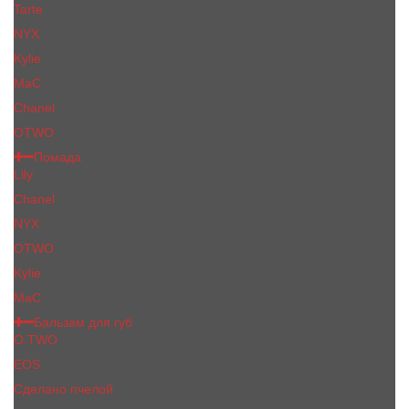
Tarte
NYX
Kylie
MaC
Сhanеl
OTWO
Помада
Lily
Chanel
NYX
OTWO
Kylie
МаС
Бальзам для губ
O.TWO
EOS
Сделано пчелой