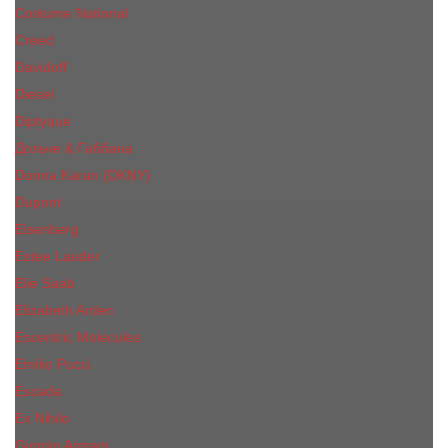
Costume National
Creed
Davidoff
Diesel
Diptyque
Дольче & Габбана
Donna Karan (DKNY)
Dupont
Eisenberg
Еsteе Lаudеr
Elie Saab
Elizabeth Arden
Escentric Molecules
Emilio Pucci
Escada
Ex Nihilo
Giorgio Armani