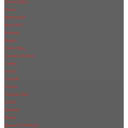
Armand Basi
Azzaro
Baldessarini
Bond № 9
Burberry
Bvlgari
Calvin Klein
Carolina Herrera
Cartier
Cerruti
Сliniquе
Chanel
Christian Dior
Creed
Davidoff
Diesel
Дольче & Габбана