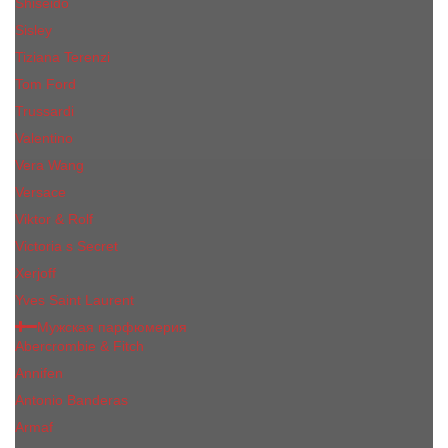
Shiseido
Sisley
Tiziana Terenzi
Tom Ford
Trussardi
Valentino
Vera Wang
Versace
Viktor & Rolf
Victoria s Secret
Xerjoff
Yves Saint Laurent
Мужская парфюмерия
Abercrombie & Fitch
Annifen
Antonio Banderas
Armaf