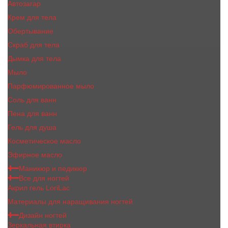
Автозагар
Крем для тела
Обертывание
Скраб для тела
Дымка для тела
Мыло
Парфюмированное мыло
Соль для ванн
Пена для ванн
Гель для душа
Косметическое масло
Эфирное масло
Маникюр и педикюр
Все для ногтей
Акрил гель LoriLac
Материалы для наращивания ногтей
Дизайн ногтей
Зеркальная втирка