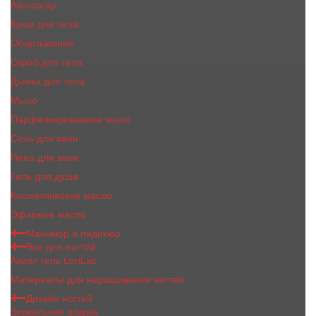
Автозагар
Крем для тела
Обертывание
Скраб для тела
Дымка для тела
Мыло
Парфюмированное мыло
Соль для ванн
Пена для ванн
Гель для душа
Косметическое масло
Эфирное масло
Маникюр и педикюр
Все для ногтей
Акрил гель LoriLac
Материалы для наращивания ногтей
Дизайн ногтей
Зеркальная втирка