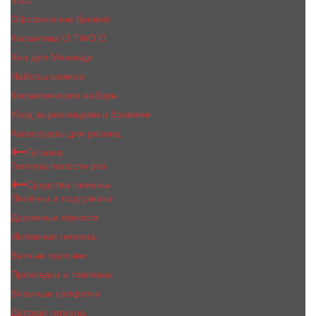
MaC
Оформление бровей
Косметика O.TWO.O
Хна для Мехенди
Наборы кремов
Косметические наборы
Уход за ресницами и бровями
Аксессуары для ресниц
Гигиена
Гигиена полости рта
Средства гигиены
Пелёнки и подгузники
Дорожные ёмкости
Интимная гигиена
Ватные палочки
Прокладки и тампоны
Влажные салфетки
Детская гигиена