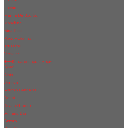
Lanvin
Marina De Bourbon
Moschino
Nina Ricci
Paco Rabanne
Trussardi
Versace
Женская парфюмерия
Ajmal
Alaia
Annifen
Antonio Banderas
Armaf
Ariana Grande
Armand Basi
Azzaro