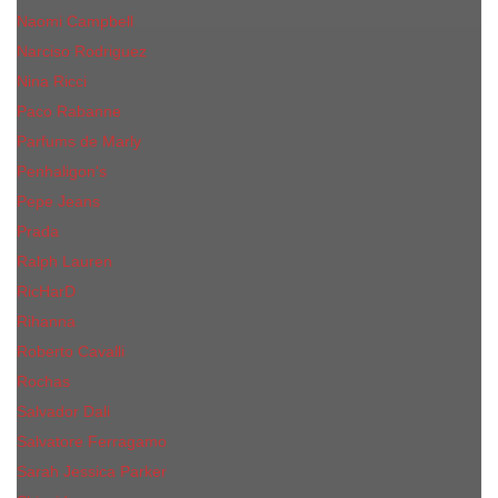
Naomi Campbell
Narciso Rodriguez
Nina Ricci
Paco Rabanne
Parfums de Marly
Penhaligon's
Pepe Jeans
Prada
Ralph Lauren
RicHarD
Rihanna
Roberto Cavalli
Rochas
Salvador Dali
Salvatore Ferragamo
Sarah Jessica Parker