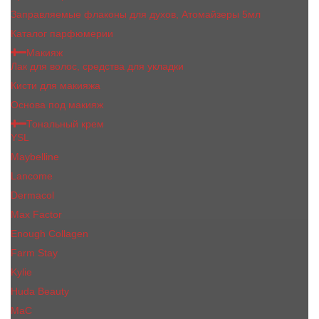
Заправляемые флаконы для духов, Атомайзеры 5мл
Каталог парфюмерии
Макияж
Лак для волос, средства для укладки
Кисти для макияжа
Основа под макияж
Тональный крем
YSL
Maybelline
Lancome
Dermacol
Max Factor
Enough Collagen
Farm Stay
Kylie
Huda Beauty
МаС