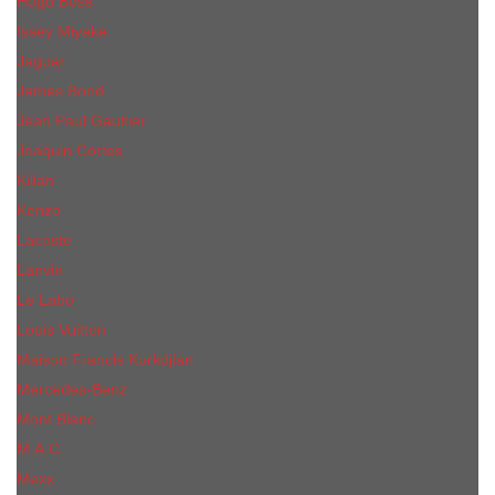
Hugo Boss
Issey Miyake
Jaguar
James Bond
Jean Paul Gaultier
Joaquin Сortes
Kilian
Kenzo
Lacoste
Lanvin
Le Labo
Louis Vuitton
Maison Francis Kurkdjian
Mercedes-Benz
Mont Blanc
M.А.C.
Mexx