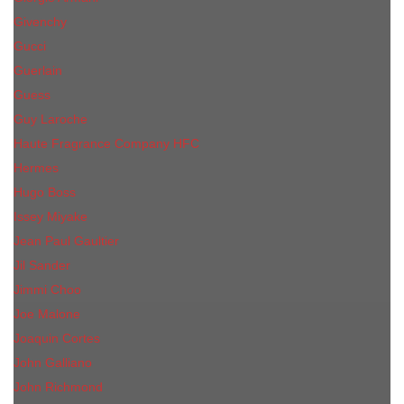
Givenchy
Gucci
Guerlain
Guess
Guy Laroche
Haute Fragrance Company HFC
Hermes
Hugo Boss
Issey Miyake
Jean Paul Gaultier
Jil Sander
Jimmi Choo
Jое Malоnе
Joaquin Cortes
John Galliano
John Richmond