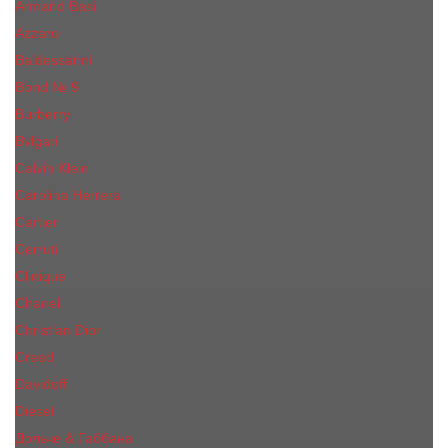
Armand Basi
Azzaro
Baldessarini
Bond № 9
Burberry
Bvlgari
Calvin Klein
Carolina Herrera
Cartier
Cerruti
Сliniquе
Chanel
Christian Dior
Creed
Davidoff
Diesel
Дольче & Габбана