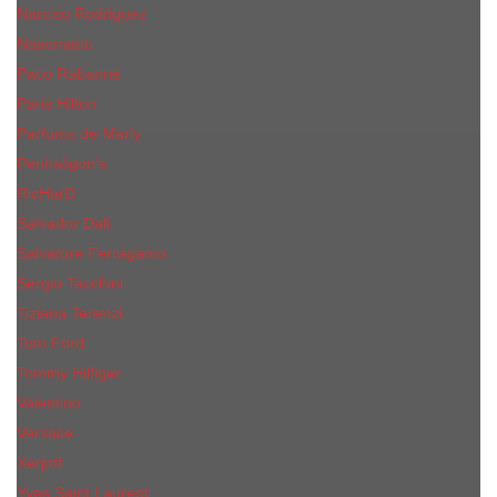
Narciso Rodriguez
Nasomatto
Paco Rabanne
Paris Hilton
Parfums de Marly
Penhaligon​'s
RicHarD
Salvador Dali
Salvatore Ferragamo
Sergio Tacchini
Tiziana Terenzi
Tom Ford
Tommy Hilfiger
Valentino
Versace
Xerjoff
Yves Saint Laurent