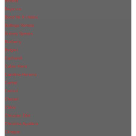
Benefit
Beyonce
Bond № 9 unisex
Bottega Veneta
Britney Spears
Burberry
Bvlgari
Cacharel
Calvin Klein
Carolina Herrera
Cartier
Cerruti
Сhanеl
Chloe
Christian Dior
Christina Aguilera
Сliniquе