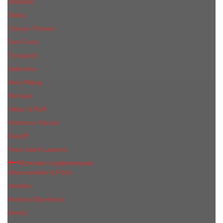
Shiseido
Sisley
Tiziana Terenzi
Tom Ford
Trussardi
Valentino
Vera Wang
Versace
Viktor & Rolf
Victoria s Secret
Xerjoff
Yves Saint Laurent
Мужская парфюмерия
Abercrombie & Fitch
Annifen
Antonio Banderas
Armaf