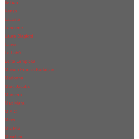
КиLian
Kenzo
Lacoste
Lancome
Laura Biagiotti
Lanvin
Lе Lab0
Lolita Lempicka
Maison Francis Kurkdjian
Madonna
Marc Jacobs
Mancera
Max Mara
M.А.C.
Mexx
Miu Miu
Mоsсhino