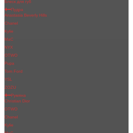
Блеск для губ
Пудра
Anastasia Beverly Hills
Chanel
Kylie
MaC
NYX
OTWO
Pupa
Tom Ford
YSL
ZOZU
Румяна
Christian Dior
OTWO
Сhanеl
Kylie