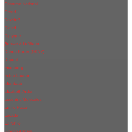
Costume National
Creed
Davidoff
Diesel
Diptyque
Дольче & Габбана
Donna Karan (DKNY)
Dupont
Eisenberg
Еsteе Lаudеr
Elie Saab
Elizabeth Arden
Escentric Molecules
Emilio Pucci
Escada
Ex Nihilo
Giorgio Armani