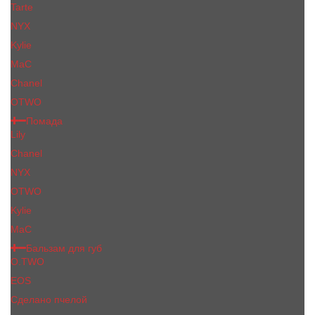
Tarte
NYX
Kylie
MaC
Сhanеl
OTWO
Помада
Lily
Chanel
NYX
OTWO
Kylie
МаС
Бальзам для губ
O.TWO
EOS
Сделано пчелой