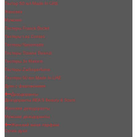
Тестер 50 мл Made In UAE
Женские
Мужские
Тестеры Franck Boclet
Тестеры Les Contes
Тестеры Nasomatto
Тестеры Tiziana Terenzi
Тестеры Jо Malоnе
Тестеры Zarkoperfume
Тестеры 60 мл Made In UAE
Духи с феромонами
Дезодоранты
Дезодоранты BEA'S Beauty & Scent
Женские дезодоранты
Мужские дезодоранты
Женский мини парфюм
Сухие духи