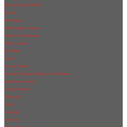
Donna Karan (DKNY)
Dunhill
Eisenberg
Ermenegildo Zegna
Escentric Molecules
Еsteе Lаudеr
Ex Nihilo
Fendi
Franck Olivier
Gerald Ghislain Histoires de Parfums
Gianfranco Ferre
Giorgio Armani
Givenchy
Gucci
Guerlain
Hermes