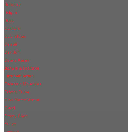
Burberry
Bvlgari
Boss
Cacharel
Calvin Klein
Cerruti
Davidoff
Donna Karan
Дольче & Габбана
Elizabeth Arden
Escentric Molecules
Franck Oliver
Gian Marco Venturi
Gucci
Jimmy Choo
Kenzo
Lacoste