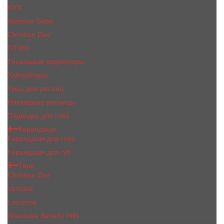
NYX
Vivienne Sabo
Сhristiаn Diоr
OTWO
Тональные корректоры
Хайлайтеры
Тушь для ресниц
Накладные ресницы
Подводка для глаз
Карандаши
Карандаши для глаз
Карандаши для губ
Тени
Christian Dior
Versace
Lancome
Anastasia Beverly Hills