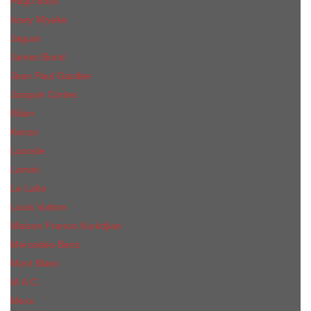
Hugo Boss
Issey Miyake
Jaguar
James Bond
Jean Paul Gaultier
Joaquin Сortes
Kilian
Kenzo
Lacoste
Lanvin
Le Labo
Louis Vuitton
Maison Francis Kurkdjian
Mercedes-Benz
Mont Blanc
M.А.C.
Mexx