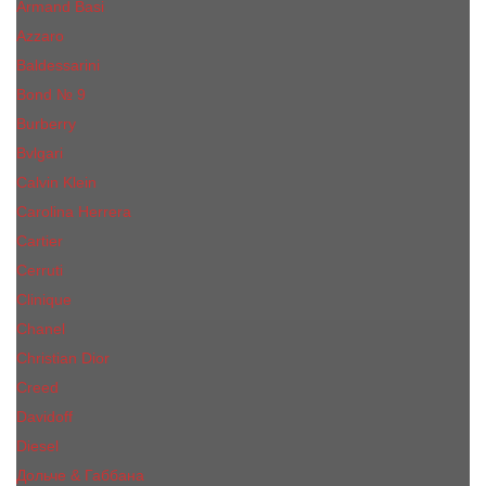
Armand Basi
Azzaro
Baldessarini
Bond № 9
Burberry
Bvlgari
Calvin Klein
Carolina Herrera
Cartier
Cerruti
Сliniquе
Chanel
Christian Dior
Creed
Davidoff
Diesel
Дольче & Габбана