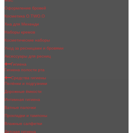
MaC
Оформление бровей
Косметика O.TWO.O
Хна для Мехенди
Наборы кремов
Косметические наборы
Уход за ресницами и бровями
Аксессуары для ресниц
Гигиена
Гигиена полости рта
Средства гигиены
Пелёнки и подгузники
Дорожные ёмкости
Интимная гигиена
Ватные палочки
Прокладки и тампоны
Влажные салфетки
Детская гигиена