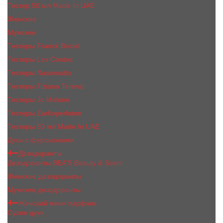
Тестер 50 мл Made In UAE
Женские
Мужские
Тестеры Franck Boclet
Тестеры Les Contes
Тестеры Nasomatto
Тестеры Tiziana Terenzi
Тестеры Jо Malоnе
Тестеры Zarkoperfume
Тестеры 60 мл Made In UAE
Духи с феромонами
Дезодоранты
Дезодоранты BEA'S Beauty & Scent
Женские дезодоранты
Мужские дезодоранты
Женский мини парфюм
Сухие духи