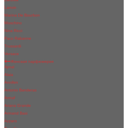
Lanvin
Marina De Bourbon
Moschino
Nina Ricci
Paco Rabanne
Trussardi
Versace
Женская парфюмерия
Ajmal
Alaia
Annifen
Antonio Banderas
Armaf
Ariana Grande
Armand Basi
Azzaro