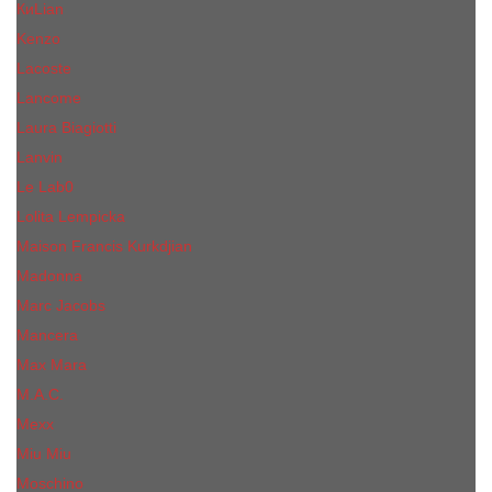
КиLian
Kenzo
Lacoste
Lancome
Laura Biagiotti
Lanvin
Lе Lab0
Lolita Lempicka
Maison Francis Kurkdjian
Madonna
Marc Jacobs
Mancera
Max Mara
M.А.C.
Mexx
Miu Miu
Mоsсhino