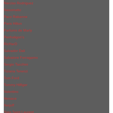
Narciso Rodriguez
Nasomatto
Paco Rabanne
Paris Hilton
Parfums de Marly
Penhaligon​'s
RicHarD
Salvador Dali
Salvatore Ferragamo
Sergio Tacchini
Tiziana Terenzi
Tom Ford
Tommy Hilfiger
Valentino
Versace
Xerjoff
Yves Saint Laurent