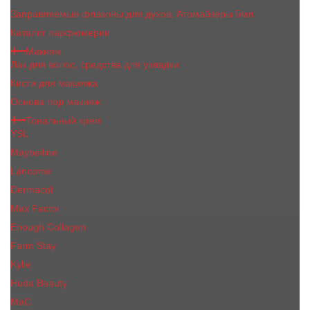
Заправляемые флаконы для духов, Атомайзеры 5мл
Каталог парфюмерии
Макияж
Лак для волос, средства для укладки
Кисти для макияжа
Основа под макияж
Тональный крем
YSL
Maybelline
Lancome
Dermacol
Max Factor
Enough Collagen
Farm Stay
Kylie
Huda Beauty
МаС