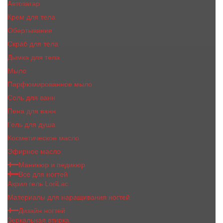
Автозагар
Крем для тела
Обертывание
Скраб для тела
Дымка для тела
Мыло
Парфюмированное мыло
Соль для ванн
Пена для ванн
Гель для душа
Косметическое масло
Эфирное масло
Маникюр и педикюр
Все для ногтей
Акрил гель LoriLac
Материалы для наращивания ногтей
Дизайн ногтей
Зеркальная втирка