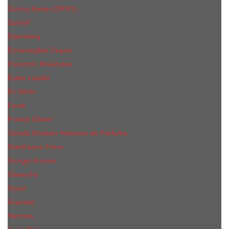
Donna Karan (DKNY)
Dunhill
Eisenberg
Ermenegildo Zegna
Escentric Molecules
Еsteе Lаudеr
Ex Nihilo
Fendi
Franck Olivier
Gerald Ghislain Histoires de Parfums
Gianfranco Ferre
Giorgio Armani
Givenchy
Gucci
Guerlain
Hermes