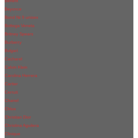
Benefit
Beyonce
Bond № 9 unisex
Bottega Veneta
Britney Spears
Burberry
Bvlgari
Cacharel
Calvin Klein
Carolina Herrera
Cartier
Cerruti
Сhanеl
Chloe
Christian Dior
Christina Aguilera
Сliniquе