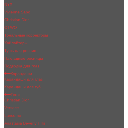
NYX
Vivienne Sabo
Сhristiаn Diоr
OTWO
Тональные корректоры
Хайлайтеры
Тушь для ресниц
Накладные ресницы
Подводка для глаз
Карандаши
Карандаши для глаз
Карандаши для губ
Тени
Christian Dior
Versace
Lancome
Anastasia Beverly Hills