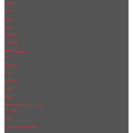
Tarte
NYX
Kylie
MaC
Сhanеl
OTWO
Помада
Lily
Chanel
NYX
OTWO
Kylie
МаС
Бальзам для губ
O.TWO
EOS
Сделано пчелой