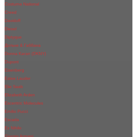
Costume National
Creed
Davidoff
Diesel
Diptyque
Дольче & Габбана
Donna Karan (DKNY)
Dupont
Eisenberg
Еsteе Lаudеr
Elie Saab
Elizabeth Arden
Escentric Molecules
Emilio Pucci
Escada
Ex Nihilo
Giorgio Armani