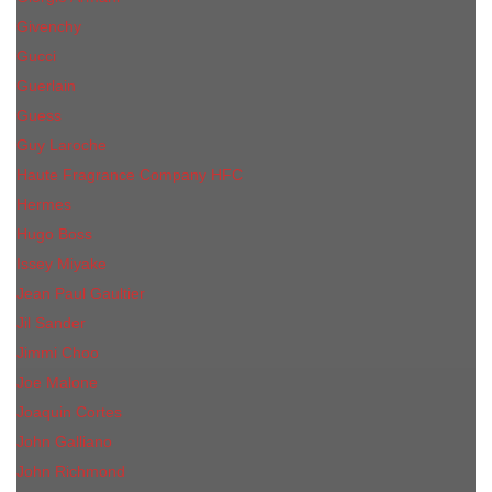
Givenchy
Gucci
Guerlain
Guess
Guy Laroche
Haute Fragrance Company HFC
Hermes
Hugo Boss
Issey Miyake
Jean Paul Gaultier
Jil Sander
Jimmi Choo
Jое Malоnе
Joaquin Cortes
John Galliano
John Richmond