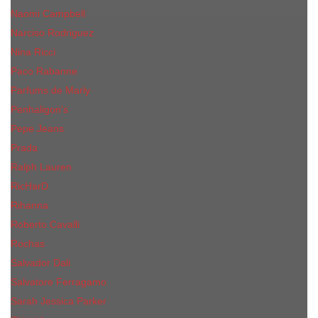
Naomi Campbell
Narciso Rodriguez
Nina Ricci
Paco Rabanne
Parfums de Marly
Penhaligon's
Pepe Jeans
Prada
Ralph Lauren
RicHarD
Rihanna
Roberto Cavalli
Rochas
Salvador Dali
Salvatore Ferragamo
Sarah Jessica Parker