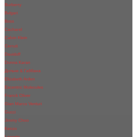
Burberry
Bvlgari
Boss
Cacharel
Calvin Klein
Cerruti
Davidoff
Donna Karan
Дольче & Габбана
Elizabeth Arden
Escentric Molecules
Franck Oliver
Gian Marco Venturi
Gucci
Jimmy Choo
Kenzo
Lacoste