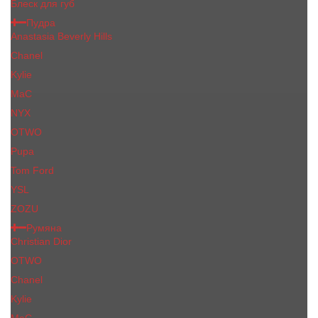
Блеск для губ
Пудра
Anastasia Beverly Hills
Chanel
Kylie
MaC
NYX
OTWO
Pupa
Tom Ford
YSL
ZOZU
Румяна
Christian Dior
OTWO
Сhanеl
Kylie