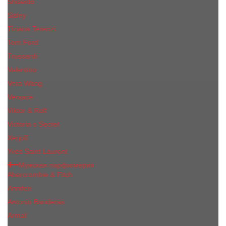
Shiseido
Sisley
Tiziana Terenzi
Tom Ford
Trussardi
Valentino
Vera Wang
Versace
Viktor & Rolf
Victoria s Secret
Xerjoff
Yves Saint Laurent
Мужская парфюмерия
Abercrombie & Fitch
Annifen
Antonio Banderas
Armaf