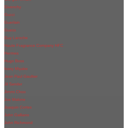
Givenchy
Gucci
Guerlain
Guess
Guy Laroche
Haute Fragrance Company HFC
Hermes
Hugo Boss
Issey Miyake
Jean Paul Gaultier
Jil Sander
Jimmi Choo
Jое Malоnе
Joaquin Cortes
John Galliano
John Richmond