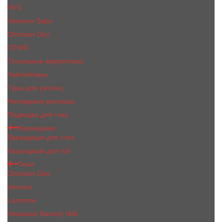
NYX
Vivienne Sabo
Сhristiаn Diоr
OTWO
Тональные корректоры
Хайлайтеры
Тушь для ресниц
Накладные ресницы
Подводка для глаз
Карандаши
Карандаши для глаз
Карандаши для губ
Тени
Christian Dior
Versace
Lancome
Anastasia Beverly Hills