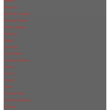
Benefit
Beyonce
Bond № 9 unisex
Bottega Veneta
Britney Spears
Burberry
Bvlgari
Cacharel
Calvin Klein
Carolina Herrera
Cartier
Cerruti
Сhanеl
Chloe
Christian Dior
Christina Aguilera
Сliniquе