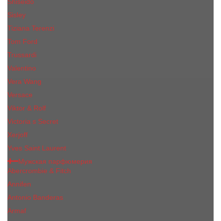
Shiseido
Sisley
Tiziana Terenzi
Tom Ford
Trussardi
Valentino
Vera Wang
Versace
Viktor & Rolf
Victoria s Secret
Xerjoff
Yves Saint Laurent
Мужская парфюмерия
Abercrombie & Fitch
Annifen
Antonio Banderas
Armaf