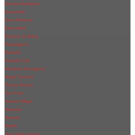
Narciso Rodriguez
Nasomatto
Paco Rabanne
Paris Hilton
Parfums de Marly
Penhaligon​'s
RicHarD
Salvador Dali
Salvatore Ferragamo
Sergio Tacchini
Tiziana Terenzi
Tom Ford
Tommy Hilfiger
Valentino
Versace
Xerjoff
Yves Saint Laurent