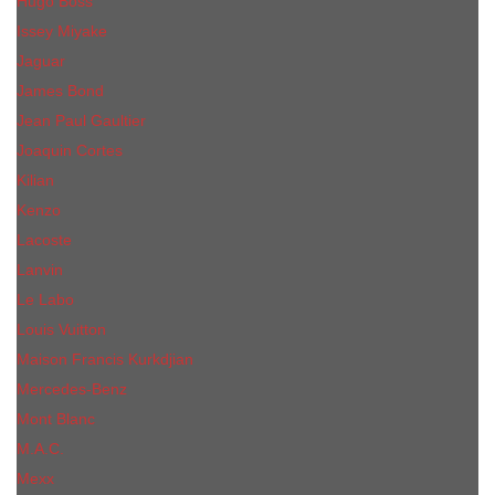
Hugo Boss
Issey Miyake
Jaguar
James Bond
Jean Paul Gaultier
Joaquin Сortes
Kilian
Kenzo
Lacoste
Lanvin
Le Labo
Louis Vuitton
Maison Francis Kurkdjian
Mercedes-Benz
Mont Blanc
M.А.C.
Mexx