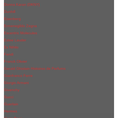
Donna Karan (DKNY)
Dunhill
Eisenberg
Ermenegildo Zegna
Escentric Molecules
Еsteе Lаudеr
Ex Nihilo
Fendi
Franck Olivier
Gerald Ghislain Histoires de Parfums
Gianfranco Ferre
Giorgio Armani
Givenchy
Gucci
Guerlain
Hermes