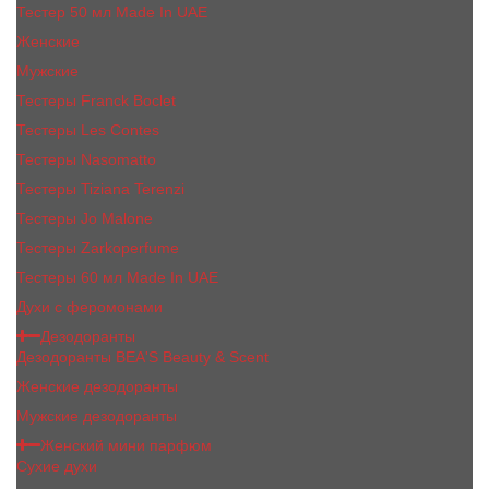
Тестер 50 мл Made In UAE
Женские
Мужские
Тестеры Franck Boclet
Тестеры Les Contes
Тестеры Nasomatto
Тестеры Tiziana Terenzi
Тестеры Jо Malоnе
Тестеры Zarkoperfume
Тестеры 60 мл Made In UAE
Духи с феромонами
Дезодоранты
Дезодоранты BEA'S Beauty & Scent
Женские дезодоранты
Мужские дезодоранты
Женский мини парфюм
Сухие духи