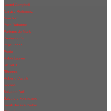
Naomi Campbell
Narciso Rodriguez
Nina Ricci
Paco Rabanne
Parfums de Marly
Penhaligon's
Pepe Jeans
Prada
Ralph Lauren
RicHarD
Rihanna
Roberto Cavalli
Rochas
Salvador Dali
Salvatore Ferragamo
Sarah Jessica Parker