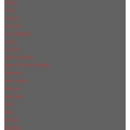
КиLian
Kenzo
Lacoste
Lancome
Laura Biagiotti
Lanvin
Lе Lab0
Lolita Lempicka
Maison Francis Kurkdjian
Madonna
Marc Jacobs
Mancera
Max Mara
M.А.C.
Mexx
Miu Miu
Mоsсhino