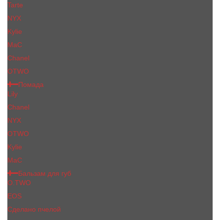
Tarte
NYX
Kylie
MaC
Сhanеl
OTWO
Помада
Lily
Chanel
NYX
OTWO
Kylie
МаС
Бальзам для губ
O.TWO
EOS
Сделано пчелой