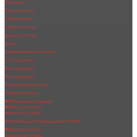
Автозагар
Крем для тела
Обертывание
Скраб для тела
Дымка для тела
Мыло
Парфюмированное мыло
Соль для ванн
Пена для ванн
Гель для душа
Косметическое масло
Эфирное масло
Маникюр и педикюр
Все для ногтей
Акрил гель LoriLac
Материалы для наращивания ногтей
Дизайн ногтей
Зеркальная втирка