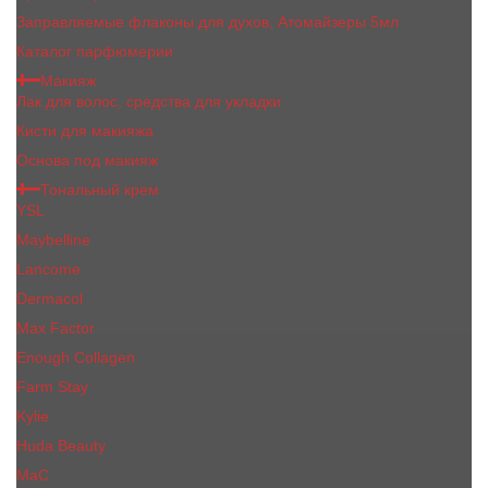
Заправляемые флаконы для духов, Атомайзеры 5мл
Каталог парфюмерии
Макияж
Лак для волос, средства для укладки
Кисти для макияжа
Основа под макияж
Тональный крем
YSL
Maybelline
Lancome
Dermacol
Max Factor
Enough Collagen
Farm Stay
Kylie
Huda Beauty
МаС