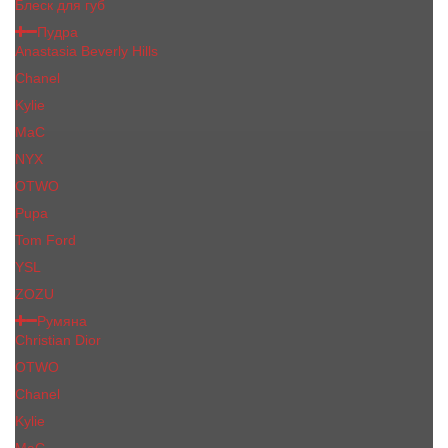
Блеск для губ
Пудра
Anastasia Beverly Hills
Chanel
Kylie
MaC
NYX
OTWO
Pupa
Tom Ford
YSL
ZOZU
Румяна
Christian Dior
OTWO
Сhanеl
Kylie