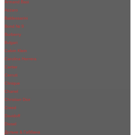
Armand Basi
Azzaro
Baldessarini
Bond № 9
Burberry
Bvlgari
Calvin Klein
Carolina Herrera
Cartier
Cerruti
Сliniquе
Chanel
Christian Dior
Creed
Davidoff
Diesel
Дольче & Габбана