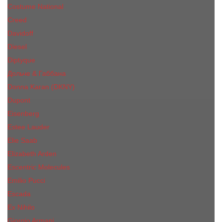
Costume National
Creed
Davidoff
Diesel
Diptyque
Дольче & Габбана
Donna Karan (DKNY)
Dupont
Eisenberg
Еsteе Lаudеr
Elie Saab
Elizabeth Arden
Escentric Molecules
Emilio Pucci
Escada
Ex Nihilo
Giorgio Armani