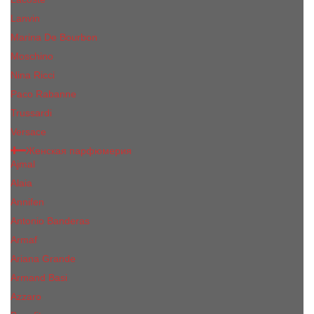
Lanvin
Marina De Bourbon
Moschino
Nina Ricci
Paco Rabanne
Trussardi
Versace
Женская парфюмерия
Ajmal
Alaia
Annifen
Antonio Banderas
Armaf
Ariana Grande
Armand Basi
Azzaro