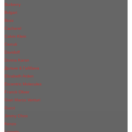
Burberry
Bvlgari
Boss
Cacharel
Calvin Klein
Cerruti
Davidoff
Donna Karan
Дольче & Габбана
Elizabeth Arden
Escentric Molecules
Franck Oliver
Gian Marco Venturi
Gucci
Jimmy Choo
Kenzo
Lacoste