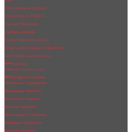
MaC
Оформление бровей
Косметика O.TWO.O
Хна для Мехенди
Наборы кремов
Косметические наборы
Уход за ресницами и бровями
Аксессуары для ресниц
Гигиена
Гигиена полости рта
Средства гигиены
Пелёнки и подгузники
Дорожные ёмкости
Интимная гигиена
Ватные палочки
Прокладки и тампоны
Влажные салфетки
Детская гигиена