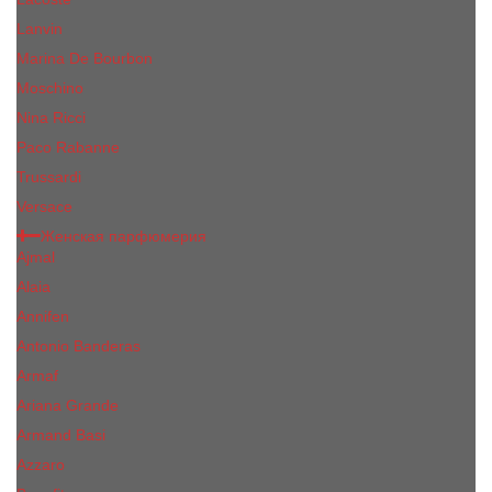
Lanvin
Marina De Bourbon
Moschino
Nina Ricci
Paco Rabanne
Trussardi
Versace
Женская парфюмерия
Ajmal
Alaia
Annifen
Antonio Banderas
Armaf
Ariana Grande
Armand Basi
Azzaro