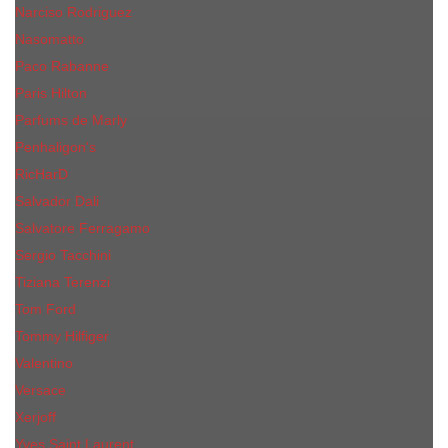
Narciso Rodriguez
Nasomatto
Paco Rabanne
Paris Hilton
Parfums de Marly
Penhaligon​'s
RicHarD
Salvador Dali
Salvatore Ferragamo
Sergio Tacchini
Tiziana Terenzi
Tom Ford
Tommy Hilfiger
Valentino
Versace
Xerjoff
Yves Saint Laurent