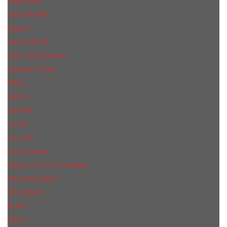
Hugo Boss
Issey Miyake
Jaguar
James Bond
Jean Paul Gaultier
Joaquin Сortes
Kilian
Kenzo
Lacoste
Lanvin
Le Labo
Louis Vuitton
Maison Francis Kurkdjian
Mercedes-Benz
Mont Blanc
M.А.C.
Mexx