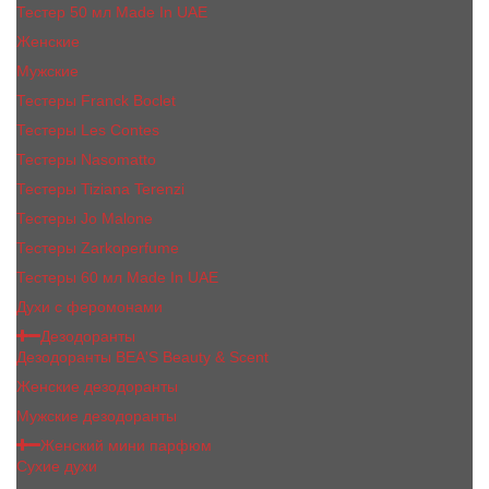
Тестер 50 мл Made In UAE
Женские
Мужские
Тестеры Franck Boclet
Тестеры Les Contes
Тестеры Nasomatto
Тестеры Tiziana Terenzi
Тестеры Jо Malоnе
Тестеры Zarkoperfume
Тестеры 60 мл Made In UAE
Духи с феромонами
Дезодоранты
Дезодоранты BEA'S Beauty & Scent
Женские дезодоранты
Мужские дезодоранты
Женский мини парфюм
Сухие духи