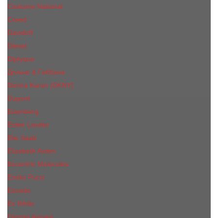
Costume National
Creed
Davidoff
Diesel
Diptyque
Дольче & Габбана
Donna Karan (DKNY)
Dupont
Eisenberg
Еsteе Lаudеr
Elie Saab
Elizabeth Arden
Escentric Molecules
Emilio Pucci
Escada
Ex Nihilo
Giorgio Armani