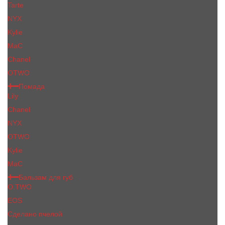
Tarte
NYX
Kylie
MaC
Сhanеl
OTWO
Помада
Lily
Chanel
NYX
OTWO
Kylie
МаС
Бальзам для губ
O.TWO
EOS
Сделано пчелой