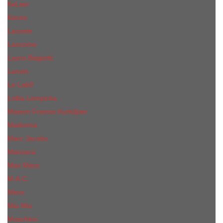
КиLian
Kenzo
Lacoste
Lancome
Laura Biagiotti
Lanvin
Lе Lab0
Lolita Lempicka
Maison Francis Kurkdjian
Madonna
Marc Jacobs
Mancera
Max Mara
M.А.C.
Mexx
Miu Miu
Mоsсhino