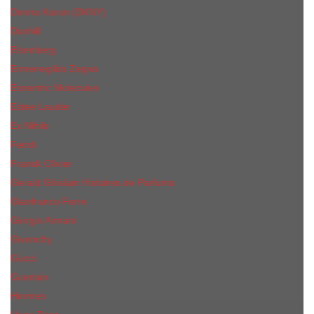
Donna Karan (DKNY)
Dunhill
Eisenberg
Ermenegildo Zegna
Escentric Molecules
Еsteе Lаudеr
Ex Nihilo
Fendi
Franck Olivier
Gerald Ghislain Histoires de Parfums
Gianfranco Ferre
Giorgio Armani
Givenchy
Gucci
Guerlain
Hermes