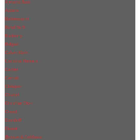
Armand Basi
Azzaro
Baldessarini
Bond № 9
Burberry
Bvlgari
Calvin Klein
Carolina Herrera
Cartier
Cerruti
Сliniquе
Chanel
Christian Dior
Creed
Davidoff
Diesel
Дольче & Габбана