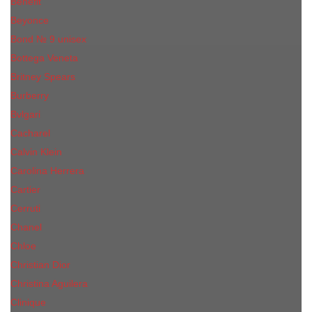
Benefit
Beyonce
Bond № 9 unisex
Bottega Veneta
Britney Spears
Burberry
Bvlgari
Cacharel
Calvin Klein
Carolina Herrera
Cartier
Cerruti
Сhanеl
Chloe
Christian Dior
Christina Aguilera
Сliniquе