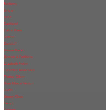
Burberry
Bvlgari
Boss
Cacharel
Calvin Klein
Cerruti
Davidoff
Donna Karan
Дольче & Габбана
Elizabeth Arden
Escentric Molecules
Franck Oliver
Gian Marco Venturi
Gucci
Jimmy Choo
Kenzo
Lacoste