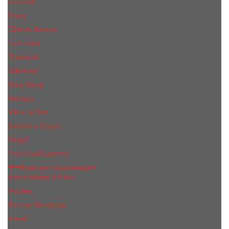
Shiseido
Sisley
Tiziana Terenzi
Tom Ford
Trussardi
Valentino
Vera Wang
Versace
Viktor & Rolf
Victoria s Secret
Xerjoff
Yves Saint Laurent
Мужская парфюмерия
Abercrombie & Fitch
Annifen
Antonio Banderas
Armaf