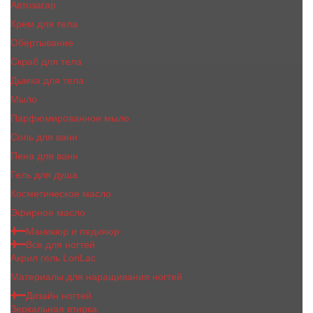
Автозагар
Крем для тела
Обертывание
Скраб для тела
Дымка для тела
Мыло
Парфюмированное мыло
Соль для ванн
Пена для ванн
Гель для душа
Косметическое масло
Эфирное масло
Маникюр и педикюр
Все для ногтей
Акрил гель LoriLac
Материалы для наращивания ногтей
Дизайн ногтей
Зеркальная втирка