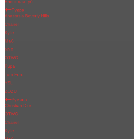
Блеск для губ
Пудра
Anastasia Beverly Hills
Chanel
Kylie
MaC
NYX
OTWO
Pupa
Tom Ford
YSL
ZOZU
Румяна
Christian Dior
OTWO
Сhanеl
Kylie