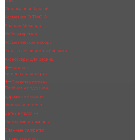
MaC
Оформление бровей
Косметика O.TWO.O
Хна для Мехенди
Наборы кремов
Косметические наборы
Уход за ресницами и бровями
Аксессуары для ресниц
Гигиена
Гигиена полости рта
Средства гигиены
Пелёнки и подгузники
Дорожные ёмкости
Интимная гигиена
Ватные палочки
Прокладки и тампоны
Влажные салфетки
Детская гигиена