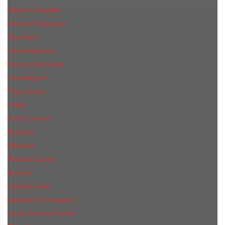
Naomi Campbell
Narciso Rodriguez
Nina Ricci
Paco Rabanne
Parfums de Marly
Penhaligon's
Pepe Jeans
Prada
Ralph Lauren
RicHarD
Rihanna
Roberto Cavalli
Rochas
Salvador Dali
Salvatore Ferragamo
Sarah Jessica Parker