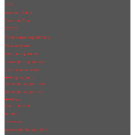
NYX
Vivienne Sabo
Сhristiаn Diоr
OTWO
Тональные корректоры
Хайлайтеры
Тушь для ресниц
Накладные ресницы
Подводка для глаз
Карандаши
Карандаши для глаз
Карандаши для губ
Тени
Christian Dior
Versace
Lancome
Anastasia Beverly Hills