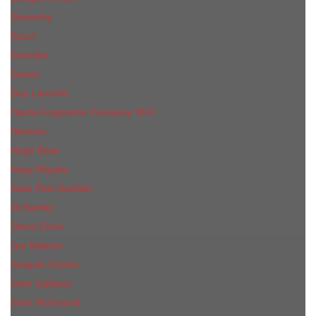
Givenchy
Gucci
Guerlain
Guess
Guy Laroche
Haute Fragrance Company HFC
Hermes
Hugo Boss
Issey Miyake
Jean Paul Gaultier
Jil Sander
Jimmi Choo
Jое Malоnе
Joaquin Cortes
John Galliano
John Richmond