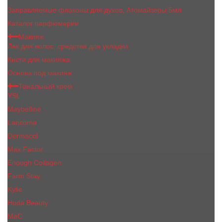
Заправляемые флаконы для духов, Атомайзеры 5мл
Каталог парфюмерии
Макияж
Лак для волос, средства для укладки
Кисти для макияжа
Основа под макияж
Тональный крем
YSL
Maybelline
Lancome
Dermacol
Max Factor
Enough Collagen
Farm Stay
Kylie
Huda Beauty
МаС