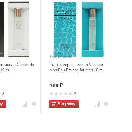
е масло Сhanеl de
Парфюмерное масло Versace
 10 ml
Man Eau Fraiche for men 10 ml
169
₽
0
0
ну
В корзину