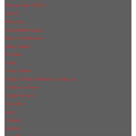
Donna Karan (DKNY)
Dunhill
Eisenberg
Ermenegildo Zegna
Escentric Molecules
Еsteе Lаudеr
Ex Nihilo
Fendi
Franck Olivier
Gerald Ghislain Histoires de Parfums
Gianfranco Ferre
Giorgio Armani
Givenchy
Gucci
Guerlain
Hermes