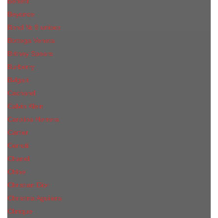
Benefit
Beyonce
Bond № 9 unisex
Bottega Veneta
Britney Spears
Burberry
Bvlgari
Cacharel
Calvin Klein
Carolina Herrera
Cartier
Cerruti
Сhanеl
Chloe
Christian Dior
Christina Aguilera
Сliniquе