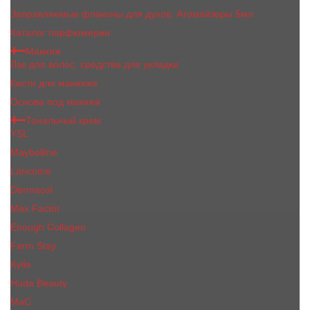
Заправляемые флаконы для духов, Атомайзеры 5мл
Каталог парфюмерии
Макияж
Лак для волос, средства для укладки
Кисти для макияжа
Основа под макияж
Тональный крем
YSL
Maybelline
Lancome
Dermacol
Max Factor
Enough Collagen
Farm Stay
Kylie
Huda Beauty
МаС