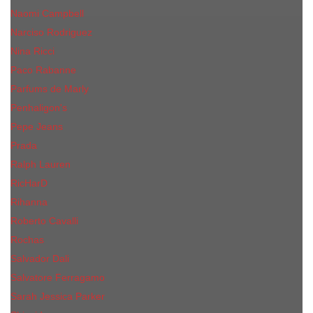
Naomi Campbell
Narciso Rodriguez
Nina Ricci
Paco Rabanne
Parfums de Marly
Penhaligon's
Pepe Jeans
Prada
Ralph Lauren
RicHarD
Rihanna
Roberto Cavalli
Rochas
Salvador Dali
Salvatore Ferragamo
Sarah Jessica Parker