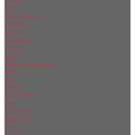
Lanvin
Marina De Bourbon
Moschino
Nina Ricci
Paco Rabanne
Trussardi
Versace
Женская парфюмерия
Ajmal
Alaia
Annifen
Antonio Banderas
Armaf
Ariana Grande
Armand Basi
Azzaro