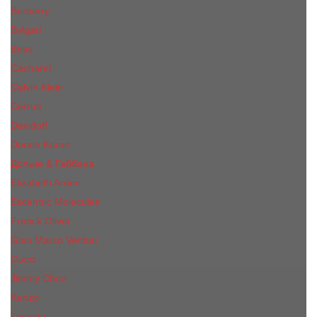
Burberry
Bvlgari
Boss
Cacharel
Calvin Klein
Cerruti
Davidoff
Donna Karan
Дольче & Габбана
Elizabeth Arden
Escentric Molecules
Franck Oliver
Gian Marco Venturi
Gucci
Jimmy Choo
Kenzo
Lacoste