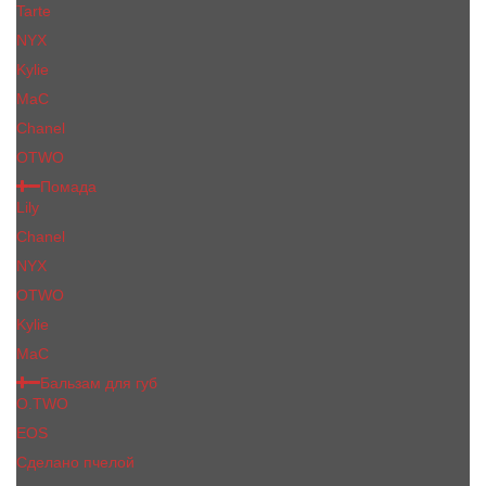
Tarte
NYX
Kylie
MaC
Сhanеl
OTWO
Помада
Lily
Chanel
NYX
OTWO
Kylie
МаС
Бальзам для губ
O.TWO
EOS
Сделано пчелой