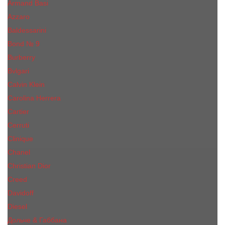
Armand Basi
Azzaro
Baldessarini
Bond № 9
Burberry
Bvlgari
Calvin Klein
Carolina Herrera
Cartier
Cerruti
Сliniquе
Chanel
Christian Dior
Creed
Davidoff
Diesel
Дольче & Габбана