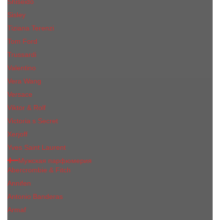
Shiseido
Sisley
Tiziana Terenzi
Tom Ford
Trussardi
Valentino
Vera Wang
Versace
Viktor & Rolf
Victoria s Secret
Xerjoff
Yves Saint Laurent
Мужская парфюмерия
Abercrombie & Fitch
Annifen
Antonio Banderas
Armaf