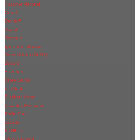
Costume National
Creed
Davidoff
Diesel
Diptyque
Дольче & Габбана
Donna Karan (DKNY)
Dupont
Eisenberg
Еsteе Lаudеr
Elie Saab
Elizabeth Arden
Escentric Molecules
Emilio Pucci
Escada
Ex Nihilo
Giorgio Armani