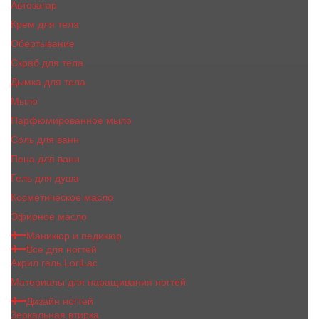
Автозагар
Крем для тела
Обертывание
Скраб для тела
Дымка для тела
Мыло
Парфюмированное мыло
Соль для ванн
Пена для ванн
Гель для душа
Косметическое масло
Эфирное масло
Маникюр и педикюр
Все для ногтей
Акрил гель LoriLac
Материалы для наращивания ногтей
Дизайн ногтей
Зеркальная втирка