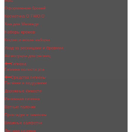
MaC
Оформление бровей
Косметика O.TWO.O
Хна для Мехенди
Наборы кремов
Косметические наборы
Уход за ресницами и бровями
Аксессуары для ресниц
Гигиена
Гигиена полости рта
Средства гигиены
Пелёнки и подгузники
Дорожные ёмкости
Интимная гигиена
Ватные палочки
Прокладки и тампоны
Влажные салфетки
Детская гигиена