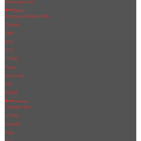
Блеск для губ
Пудра
Anastasia Beverly Hills
Chanel
Kylie
MaC
NYX
OTWO
Pupa
Tom Ford
YSL
ZOZU
Румяна
Christian Dior
OTWO
Сhanеl
Kylie