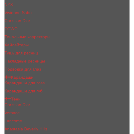
NYX
Vivienne Sabo
Сhristiаn Diоr
OTWO
Тональные корректоры
Хайлайтеры
Тушь для ресниц
Накладные ресницы
Подводка для глаз
Карандаши
Карандаши для глаз
Карандаши для губ
Тени
Christian Dior
Versace
Lancome
Anastasia Beverly Hills