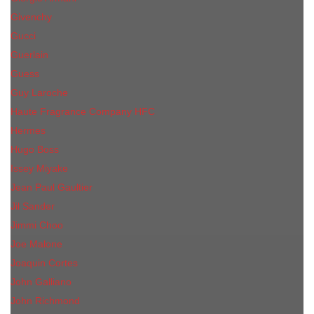
Givenchy
Gucci
Guerlain
Guess
Guy Laroche
Haute Fragrance Company HFC
Hermes
Hugo Boss
Issey Miyake
Jean Paul Gaultier
Jil Sander
Jimmi Choo
Jое Malоnе
Joaquin Cortes
John Galliano
John Richmond