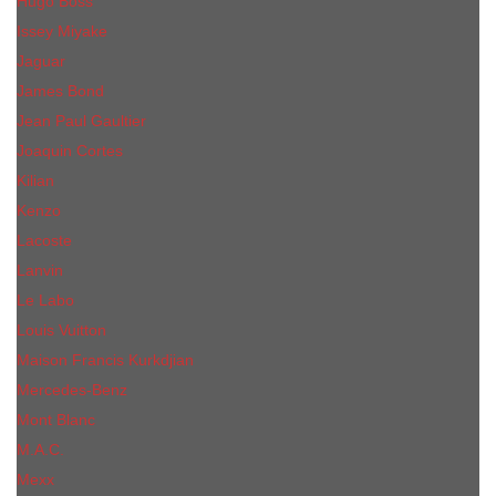
Hugo Boss
Issey Miyake
Jaguar
James Bond
Jean Paul Gaultier
Joaquin Сortes
Kilian
Kenzo
Lacoste
Lanvin
Le Labo
Louis Vuitton
Maison Francis Kurkdjian
Mercedes-Benz
Mont Blanc
M.А.C.
Mexx