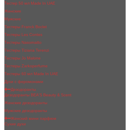
Тестер 50 мл Made In UAE
Женские
Мужские
Тестеры Franck Boclet
Тестеры Les Contes
Тестеры Nasomatto
Тестеры Tiziana Terenzi
Тестеры Jо Malоnе
Тестеры Zarkoperfume
Тестеры 60 мл Made In UAE
Духи с феромонами
Дезодоранты
Дезодоранты BEA'S Beauty & Scent
Женские дезодоранты
Мужские дезодоранты
Женский мини парфюм
Сухие духи