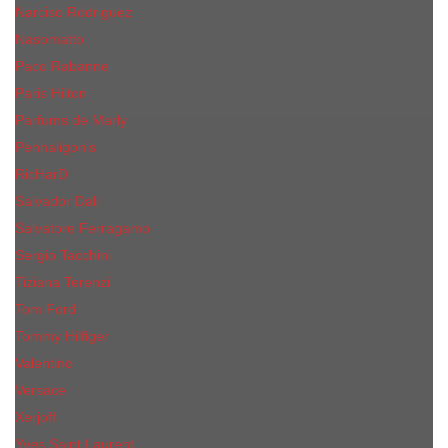
Narciso Rodriguez
Nasomatto
Paco Rabanne
Paris Hilton
Parfums de Marly
Penhaligon​'s
RicHarD
Salvador Dali
Salvatore Ferragamo
Sergio Tacchini
Tiziana Terenzi
Tom Ford
Tommy Hilfiger
Valentino
Versace
Xerjoff
Yves Saint Laurent