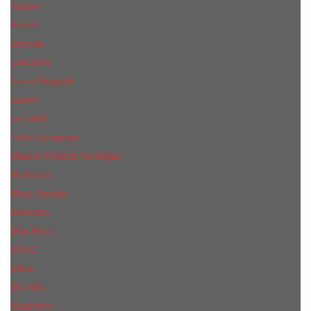
КиLian
Kenzo
Lacoste
Lancome
Laura Biagiotti
Lanvin
Lе Lab0
Lolita Lempicka
Maison Francis Kurkdjian
Madonna
Marc Jacobs
Mancera
Max Mara
M.А.C.
Mexx
Miu Miu
Mоsсhino