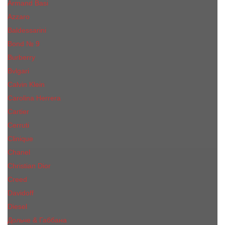
Armand Basi
Azzaro
Baldessarini
Bond № 9
Burberry
Bvlgari
Calvin Klein
Carolina Herrera
Cartier
Cerruti
Сliniquе
Chanel
Christian Dior
Creed
Davidoff
Diesel
Дольче & Габбана