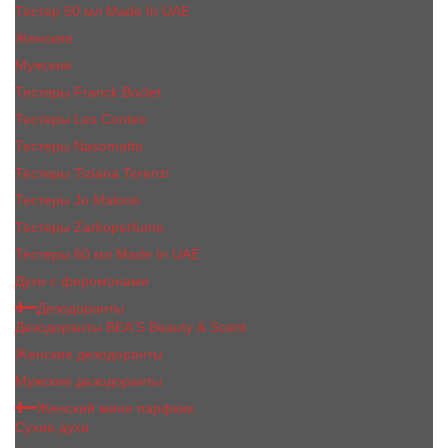
Тестер 50 мл Made In UAE
Женские
Мужские
Тестеры Franck Boclet
Тестеры Les Contes
Тестеры Nasomatto
Тестеры Tiziana Terenzi
Тестеры Jо Malоnе
Тестеры Zarkoperfume
Тестеры 60 мл Made In UAE
Духи с феромонами
Дезодоранты
Дезодоранты BEA'S Beauty & Scent
Женские дезодоранты
Мужские дезодоранты
Женский мини парфюм
Сухие духи