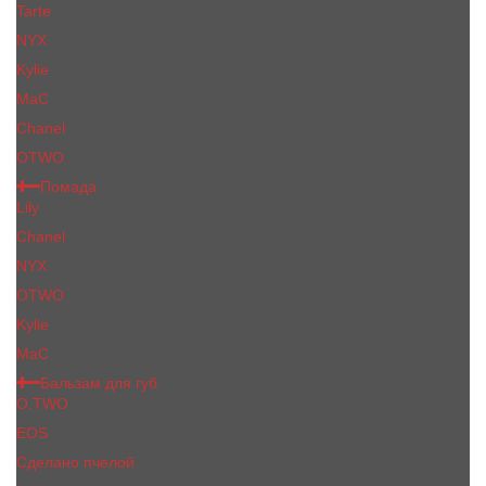
Tarte
NYX
Kylie
MaC
Сhanеl
OTWO
Помада
Lily
Chanel
NYX
OTWO
Kylie
МаС
Бальзам для губ
O.TWO
EOS
Сделано пчелой