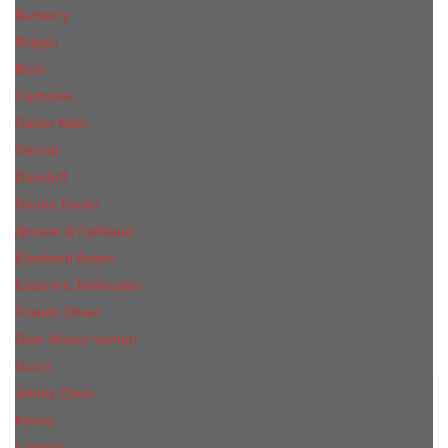
Burberry
Bvlgari
Boss
Cacharel
Calvin Klein
Cerruti
Davidoff
Donna Karan
Дольче & Габбана
Elizabeth Arden
Escentric Molecules
Franck Oliver
Gian Marco Venturi
Gucci
Jimmy Choo
Kenzo
Lacoste