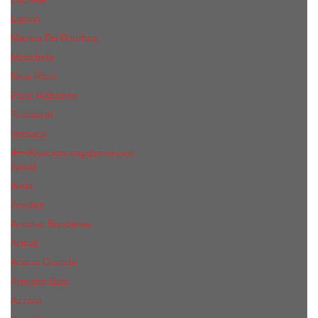
Lanvin
Marina De Bourbon
Moschino
Nina Ricci
Paco Rabanne
Trussardi
Versace
Женская парфюмерия
Ajmal
Alaia
Annifen
Antonio Banderas
Armaf
Ariana Grande
Armand Basi
Azzaro