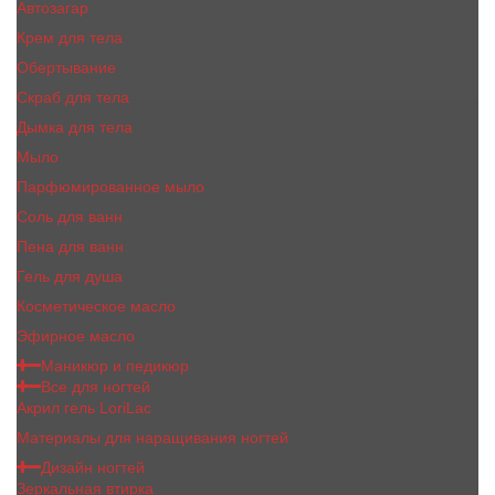
Автозагар
Крем для тела
Обертывание
Скраб для тела
Дымка для тела
Мыло
Парфюмированное мыло
Соль для ванн
Пена для ванн
Гель для душа
Косметическое масло
Эфирное масло
Маникюр и педикюр
Все для ногтей
Акрил гель LoriLac
Материалы для наращивания ногтей
Дизайн ногтей
Зеркальная втирка