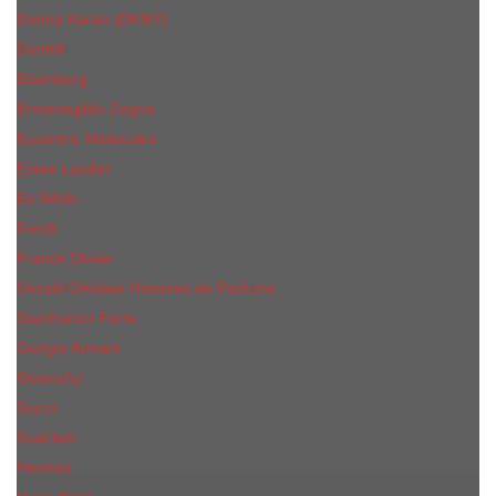
Donna Karan (DKNY)
Dunhill
Eisenberg
Ermenegildo Zegna
Escentric Molecules
Еsteе Lаudеr
Ex Nihilo
Fendi
Franck Olivier
Gerald Ghislain Histoires de Parfums
Gianfranco Ferre
Giorgio Armani
Givenchy
Gucci
Guerlain
Hermes