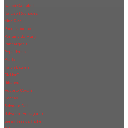
Naomi Campbell
Narciso Rodriguez
Nina Ricci
Paco Rabanne
Parfums de Marly
Penhaligon's
Pepe Jeans
Prada
Ralph Lauren
RicHarD
Rihanna
Roberto Cavalli
Rochas
Salvador Dali
Salvatore Ferragamo
Sarah Jessica Parker