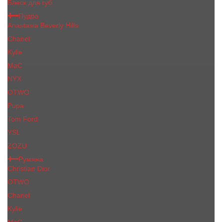
Блеск для губ
Пудра
Anastasia Beverly Hills
Chanel
Kylie
MaC
NYX
OTWO
Pupa
Tom Ford
YSL
ZOZU
Румяна
Christian Dior
OTWO
Сhanеl
Kylie