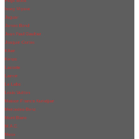
Hugo Boss
Issey Miyake
Jaguar
James Bond
Jean Paul Gaultier
Joaquin Сortes
Kilian
Kenzo
Lacoste
Lanvin
Le Labo
Louis Vuitton
Maison Francis Kurkdjian
Mercedes-Benz
Mont Blanc
M.А.C.
Mexx