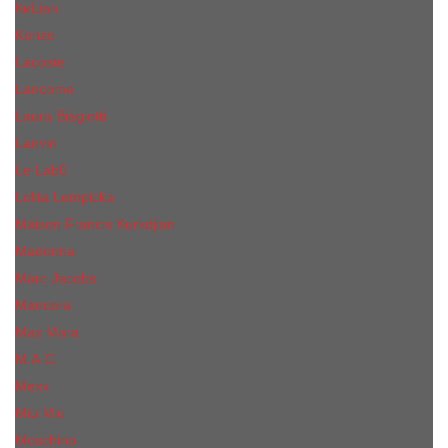
КиLian
Kenzo
Lacoste
Lancome
Laura Biagiotti
Lanvin
Lе Lab0
Lolita Lempicka
Maison Francis Kurkdjian
Madonna
Marc Jacobs
Mancera
Max Mara
M.А.C.
Mexx
Miu Miu
Mоsсhino