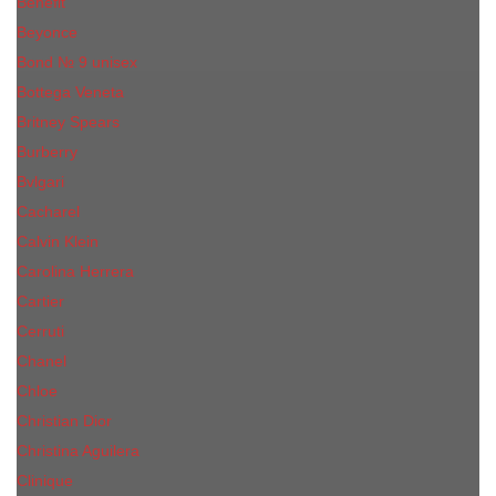
Benefit
Beyonce
Bond № 9 unisex
Bottega Veneta
Britney Spears
Burberry
Bvlgari
Cacharel
Calvin Klein
Carolina Herrera
Cartier
Cerruti
Сhanеl
Chloe
Christian Dior
Christina Aguilera
Сliniquе