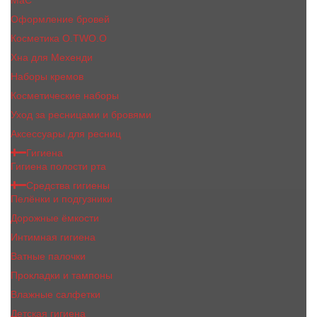
MaC
Оформление бровей
Косметика O.TWO.O
Хна для Мехенди
Наборы кремов
Косметические наборы
Уход за ресницами и бровями
Аксессуары для ресниц
Гигиена
Гигиена полости рта
Средства гигиены
Пелёнки и подгузники
Дорожные ёмкости
Интимная гигиена
Ватные палочки
Прокладки и тампоны
Влажные салфетки
Детская гигиена