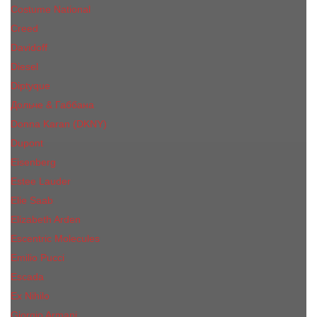
Costume National
Creed
Davidoff
Diesel
Diptyque
Дольче & Габбана
Donna Karan (DKNY)
Dupont
Eisenberg
Еsteе Lаudеr
Elie Saab
Elizabeth Arden
Escentric Molecules
Emilio Pucci
Escada
Ex Nihilo
Giorgio Armani