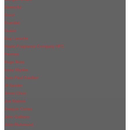
Givenchy
Gucci
Guerlain
Guess
Guy Laroche
Haute Fragrance Company HFC
Hermes
Hugo Boss
Issey Miyake
Jean Paul Gaultier
Jil Sander
Jimmi Choo
Jое Malоnе
Joaquin Cortes
John Galliano
John Richmond