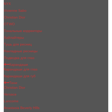
NYX
Vivienne Sabo
Сhristiаn Diоr
OTWO
Тональные корректоры
Хайлайтеры
Тушь для ресниц
Накладные ресницы
Подводка для глаз
Карандаши
Карандаши для глаз
Карандаши для губ
Тени
Christian Dior
Versace
Lancome
Anastasia Beverly Hills