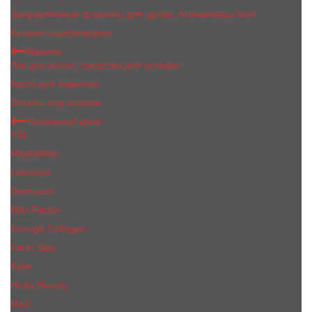
Заправляемые флаконы для духов, Атомайзеры 5мл
Каталог парфюмерии
Макияж
Лак для волос, средства для укладки
Кисти для макияжа
Основа под макияж
Тональный крем
YSL
Maybelline
Lancome
Dermacol
Max Factor
Enough Collagen
Farm Stay
Kylie
Huda Beauty
МаС