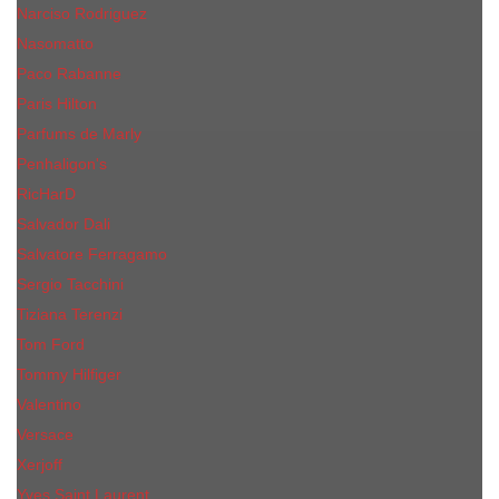
Narciso Rodriguez
Nasomatto
Paco Rabanne
Paris Hilton
Parfums de Marly
Penhaligon​'s
RicHarD
Salvador Dali
Salvatore Ferragamo
Sergio Tacchini
Tiziana Terenzi
Tom Ford
Tommy Hilfiger
Valentino
Versace
Xerjoff
Yves Saint Laurent