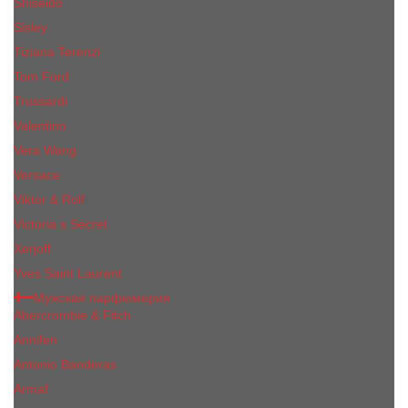
Shiseido
Sisley
Tiziana Terenzi
Tom Ford
Trussardi
Valentino
Vera Wang
Versace
Viktor & Rolf
Victoria s Secret
Xerjoff
Yves Saint Laurent
Мужская парфюмерия
Abercrombie & Fitch
Annifen
Antonio Banderas
Armaf