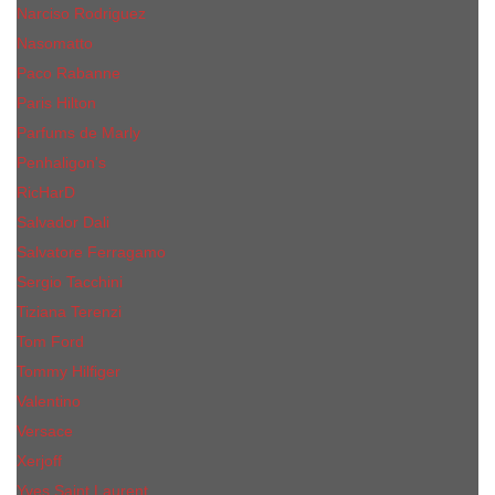
Narciso Rodriguez
Nasomatto
Paco Rabanne
Paris Hilton
Parfums de Marly
Penhaligon​'s
RicHarD
Salvador Dali
Salvatore Ferragamo
Sergio Tacchini
Tiziana Terenzi
Tom Ford
Tommy Hilfiger
Valentino
Versace
Xerjoff
Yves Saint Laurent