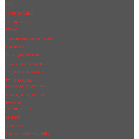
NYX
Vivienne Sabo
Сhristiаn Diоr
OTWO
Тональные корректоры
Хайлайтеры
Тушь для ресниц
Накладные ресницы
Подводка для глаз
Карандаши
Карандаши для глаз
Карандаши для губ
Тени
Christian Dior
Versace
Lancome
Anastasia Beverly Hills