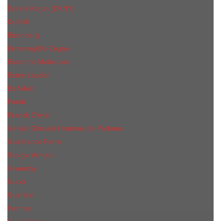
Donna Karan (DKNY)
Dunhill
Eisenberg
Ermenegildo Zegna
Escentric Molecules
Еsteе Lаudеr
Ex Nihilo
Fendi
Franck Olivier
Gerald Ghislain Histoires de Parfums
Gianfranco Ferre
Giorgio Armani
Givenchy
Gucci
Guerlain
Hermes