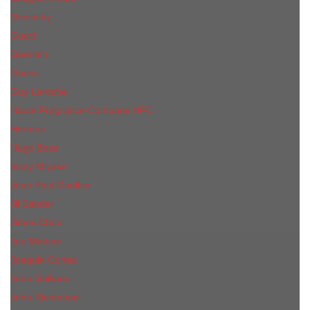
Givenchy
Gucci
Guerlain
Guess
Guy Laroche
Haute Fragrance Company HFC
Hermes
Hugo Boss
Issey Miyake
Jean Paul Gaultier
Jil Sander
Jimmi Choo
Jое Malоnе
Joaquin Cortes
John Galliano
John Richmond