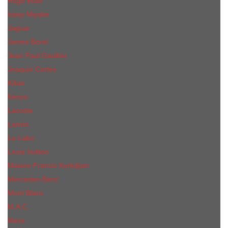
Hugo Boss
Issey Miyake
Jaguar
James Bond
Jean Paul Gaultier
Joaquin Сortes
Kilian
Kenzo
Lacoste
Lanvin
Le Labo
Louis Vuitton
Maison Francis Kurkdjian
Mercedes-Benz
Mont Blanc
M.А.C.
Mexx