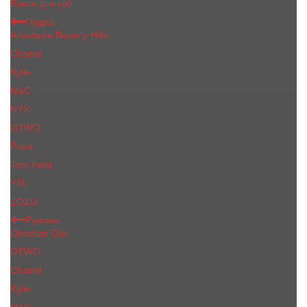
Блеск для губ
Пудра
Anastasia Beverly Hills
Chanel
Kylie
MaC
NYX
OTWO
Pupa
Tom Ford
YSL
ZOZU
Румяна
Christian Dior
OTWO
Сhanеl
Kylie