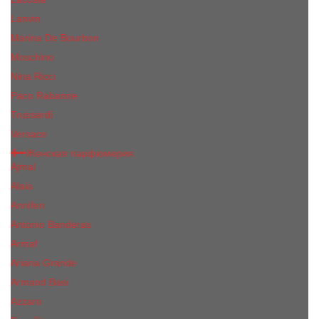
Lanvin
Marina De Bourbon
Moschino
Nina Ricci
Paco Rabanne
Trussardi
Versace
Женская парфюмерия
Ajmal
Alaia
Annifen
Antonio Banderas
Armaf
Ariana Grande
Armand Basi
Azzaro