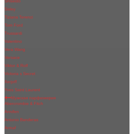
Shiseido
Sisley
Tiziana Terenzi
Tom Ford
Trussardi
Valentino
Vera Wang
Versace
Viktor & Rolf
Victoria s Secret
Xerjoff
Yves Saint Laurent
Мужская парфюмерия
Abercrombie & Fitch
Annifen
Antonio Banderas
Armaf