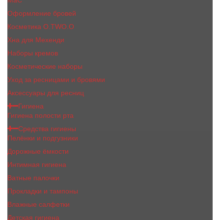
MaC
Оформление бровей
Косметика O.TWO.O
Хна для Мехенди
Наборы кремов
Косметические наборы
Уход за ресницами и бровями
Аксессуары для ресниц
Гигиена
Гигиена полости рта
Средства гигиены
Пелёнки и подгузники
Дорожные ёмкости
Интимная гигиена
Ватные палочки
Прокладки и тампоны
Влажные салфетки
Детская гигиена