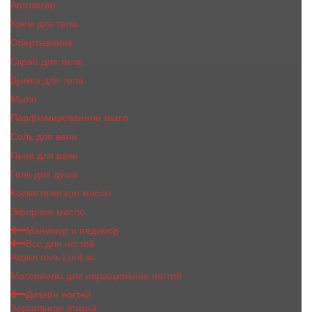
Автозагар
Крем для тела
Обертывание
Скраб для тела
Дымка для тела
Мыло
Парфюмированное мыло
Соль для ванн
Пена для ванн
Гель для душа
Косметическое масло
Эфирное масло
Маникюр и педикюр
Все для ногтей
Акрил гель LoriLac
Материалы для наращивания ногтей
Дизайн ногтей
Зеркальная втирка