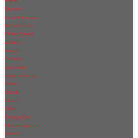
Benefit
Beyonce
Bond № 9 unisex
Bottega Veneta
Britney Spears
Burberry
Bvlgari
Cacharel
Calvin Klein
Carolina Herrera
Cartier
Cerruti
Сhanеl
Chloe
Christian Dior
Christina Aguilera
Сliniquе