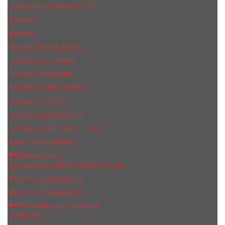
Тестер 50 мл Made In UAE
Женские
Мужские
Тестеры Franck Boclet
Тестеры Les Contes
Тестеры Nasomatto
Тестеры Tiziana Terenzi
Тестеры Jо Malоnе
Тестеры Zarkoperfume
Тестеры 60 мл Made In UAE
Духи с феромонами
Дезодоранты
Дезодоранты BEA'S Beauty & Scent
Женские дезодоранты
Мужские дезодоранты
Женский мини парфюм
Сухие духи