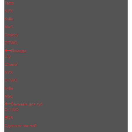
Tarte
NYX
Kylie
MaC
Сhanеl
OTWO
Помада
Lily
Chanel
NYX
OTWO
Kylie
МаС
Бальзам для губ
O.TWO
EOS
Сделано пчелой