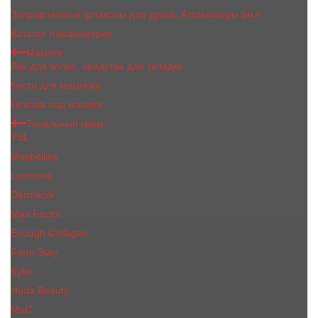
Заправляемые флаконы для духов, Атомайзеры 5мл
Каталог парфюмерии
Макияж
Лак для волос, средства для укладки
Кисти для макияжа
Основа под макияж
Тональный крем
YSL
Maybelline
Lancome
Dermacol
Max Factor
Enough Collagen
Farm Stay
Kylie
Huda Beauty
МаС