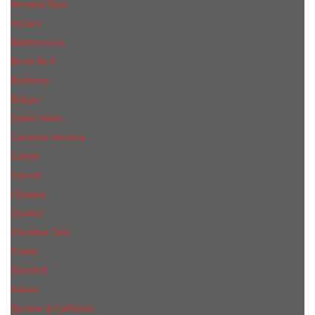
Armand Basi
Azzaro
Baldessarini
Bond № 9
Burberry
Bvlgari
Calvin Klein
Carolina Herrera
Cartier
Cerruti
Сliniquе
Chanel
Christian Dior
Creed
Davidoff
Diesel
Дольче & Габбана