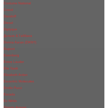
Costume National
Creed
Davidoff
Diesel
Diptyque
Дольче & Габбана
Donna Karan (DKNY)
Dupont
Eisenberg
Еsteе Lаudеr
Elie Saab
Elizabeth Arden
Escentric Molecules
Emilio Pucci
Escada
Ex Nihilo
Giorgio Armani