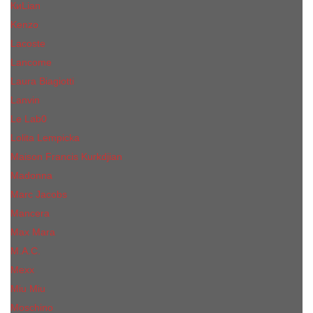
КиLian
Kenzo
Lacoste
Lancome
Laura Biagiotti
Lanvin
Lе Lab0
Lolita Lempicka
Maison Francis Kurkdjian
Madonna
Marc Jacobs
Mancera
Max Mara
M.А.C.
Mexx
Miu Miu
Mоsсhino