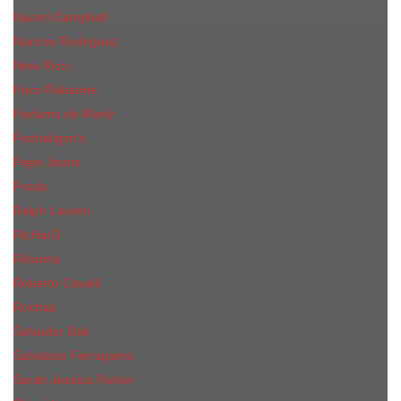
Naomi Campbell
Narciso Rodriguez
Nina Ricci
Paco Rabanne
Parfums de Marly
Penhaligon's
Pepe Jeans
Prada
Ralph Lauren
RicHarD
Rihanna
Roberto Cavalli
Rochas
Salvador Dali
Salvatore Ferragamo
Sarah Jessica Parker