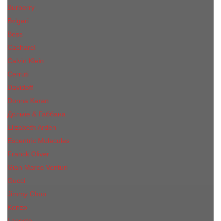
Burberry
Bvlgari
Boss
Cacharel
Calvin Klein
Cerruti
Davidoff
Donna Karan
Дольче & Габбана
Elizabeth Arden
Escentric Molecules
Franck Oliver
Gian Marco Venturi
Gucci
Jimmy Choo
Kenzo
Lacoste