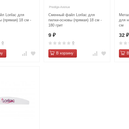
л Lorilac для
Сменный файл Lorilac для
Метал
 (прямая) 18 см -
пилки-основы (прямая) 18 см -
для н
180 грит
см
9
32
₽
0
0
ну
В корзину
В