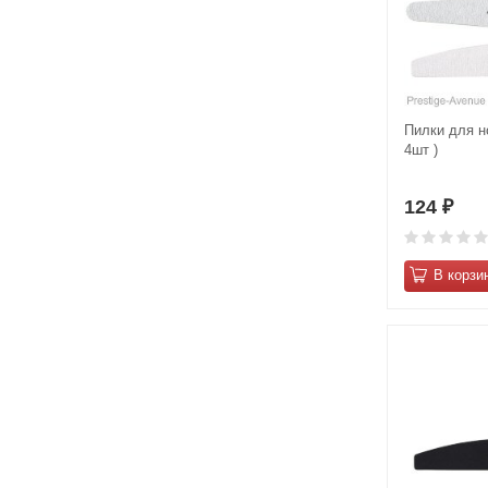
Пилки для но
4шт )
124
₽
В корзи