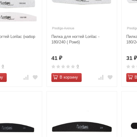
гтей Lorilac (набор
Пилка для ногтей Lorilac -
Пилка
180/240 ( Ромб)
180/2
41
31
₽
0
0
ну
В корзину
В