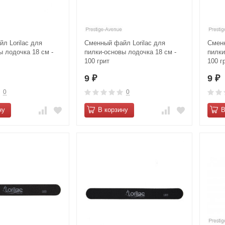
л Lorilac для
Сменный файл Lorilac для
Сменн
ы лодочка 18 см -
пилки-основы лодочка 18 см -
пилки
100 грит
100 г
9
9
₽
₽
0
0
ну
В корзину
В