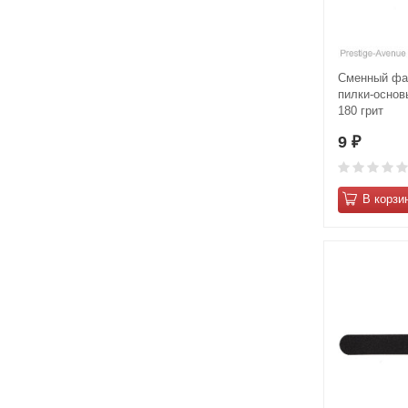
Сменный фай
пилки-основ
180 грит
9
₽
В корзи