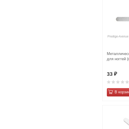
Металлическ
для ногтей (
33
₽
В корзи