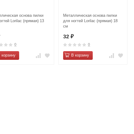
лическая основа пилки
Металлическая основа пилки
огтей Lorilac (прямая) 13
для ногтей Lorilac (прямая) 18
см
32
₽
₽
0
0
 корзину
В корзину