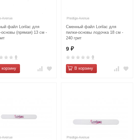
ый файл Lorilac для
Сменный файл Lorilac для
-основы (прямая) 13 см -
пилки-основы лодочка 18 см -
рит
240 грит
9
₽
0
0
 корзину
В корзину