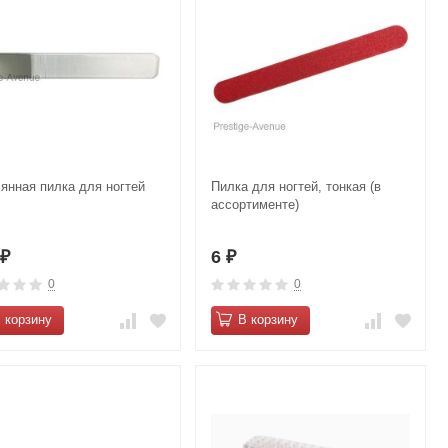
янная пилка для ногтей
Пилка для ногтей, тонкая (в
ассортименте)
6
6
₽
₽
0
0
 корзину
В корзину