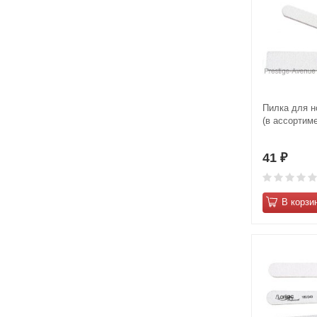
Пилка для но
(в ассортиме
41
₽
В корзи