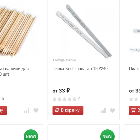
е палочки для
Пилка Kodi капелька 180/240
Пилка
0 шт)
33
3
от
от
₽
0
0
ну
В корзину
В
NEW!
NEW!