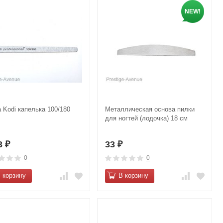
NEW!
 Kodi капелька 100/180
Металлическая основа пилки
для ногтей (лодочка) 18 см
3
33
₽
₽
0
0
 корзину
В корзину