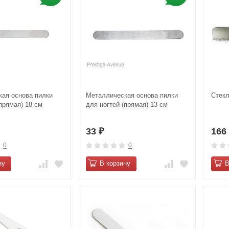
ая основа пилки
Металлическая основа пилки
Стекл
прямая) 18 см
для ногтей (прямая) 13 см
33
16
₽
0
0
ну
В корзину
В