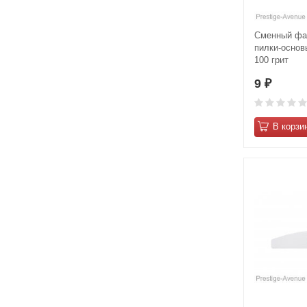
Сменный фай
пилки-основы
100 грит
9
₽
В корзи