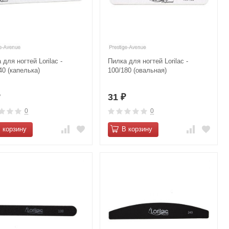
 для ногтей Lorilac -
Пилка для ногтей Lorilac -
40 (капелька)
100/180 (овальная)
31
₽
₽
0
0
 корзину
В корзину