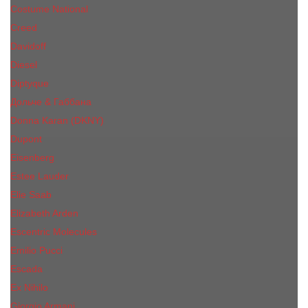
Costume National
Creed
Davidoff
Diesel
Diptyque
Дольче & Габбана
Donna Karan (DKNY)
Dupont
Eisenberg
Еsteе Lаudеr
Elie Saab
Elizabeth Arden
Escentric Molecules
Emilio Pucci
Escada
Ex Nihilo
Giorgio Armani