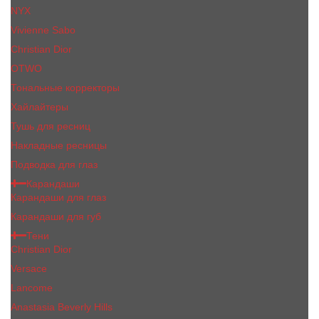
NYX
Vivienne Sabo
Сhristiаn Diоr
OTWO
Тональные корректоры
Хайлайтеры
Тушь для ресниц
Накладные ресницы
Подводка для глаз
Карандаши
Карандаши для глаз
Карандаши для губ
Тени
Christian Dior
Versace
Lancome
Anastasia Beverly Hills