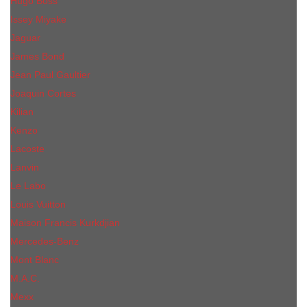
Hugo Boss
Issey Miyake
Jaguar
James Bond
Jean Paul Gaultier
Joaquin Сortes
Kilian
Kenzo
Lacoste
Lanvin
Le Labo
Louis Vuitton
Maison Francis Kurkdjian
Mercedes-Benz
Mont Blanc
M.А.C.
Mexx