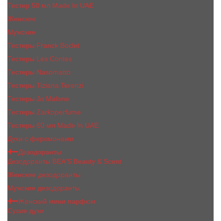
Тестер 50 мл Made In UAE
Женские
Мужские
Тестеры Franck Boclet
Тестеры Les Contes
Тестеры Nasomatto
Тестеры Tiziana Terenzi
Тестеры Jо Malоnе
Тестеры Zarkoperfume
Тестеры 60 мл Made In UAE
Духи с феромонами
Дезодоранты
Дезодоранты BEA'S Beauty & Scent
Женские дезодоранты
Мужские дезодоранты
Женский мини парфюм
Сухие духи