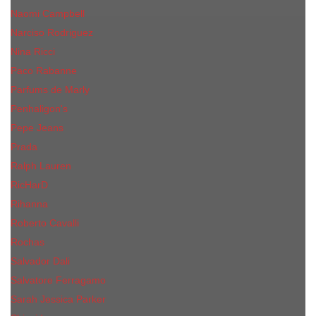
Naomi Campbell
Narciso Rodriguez
Nina Ricci
Paco Rabanne
Parfums de Marly
Penhaligon's
Pepe Jeans
Prada
Ralph Lauren
RicHarD
Rihanna
Roberto Cavalli
Rochas
Salvador Dali
Salvatore Ferragamo
Sarah Jessica Parker