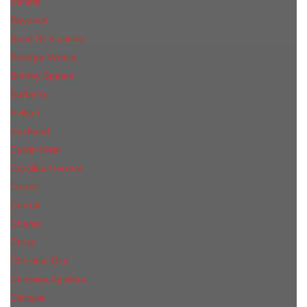
Benefit
Beyonce
Bond № 9 unisex
Bottega Veneta
Britney Spears
Burberry
Bvlgari
Cacharel
Calvin Klein
Carolina Herrera
Cartier
Cerruti
Сhanеl
Chloe
Christian Dior
Christina Aguilera
Сliniquе