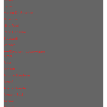
Lanvin
Marina De Bourbon
Moschino
Nina Ricci
Paco Rabanne
Trussardi
Versace
Женская парфюмерия
Ajmal
Alaia
Annifen
Antonio Banderas
Armaf
Ariana Grande
Armand Basi
Azzaro