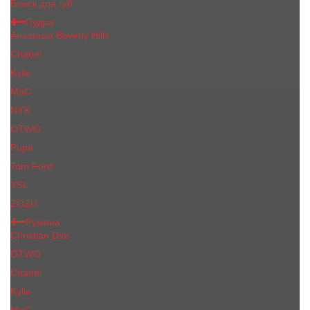
Блеск для губ
Пудра
Anastasia Beverly Hills
Chanel
Kylie
MaC
NYX
OTWO
Pupa
Tom Ford
YSL
ZOZU
Румяна
Christian Dior
OTWO
Сhanеl
Kylie