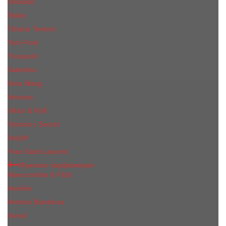
Shiseido
Sisley
Tiziana Terenzi
Tom Ford
Trussardi
Valentino
Vera Wang
Versace
Viktor & Rolf
Victoria s Secret
Xerjoff
Yves Saint Laurent
Мужская парфюмерия
Abercrombie & Fitch
Annifen
Antonio Banderas
Armaf