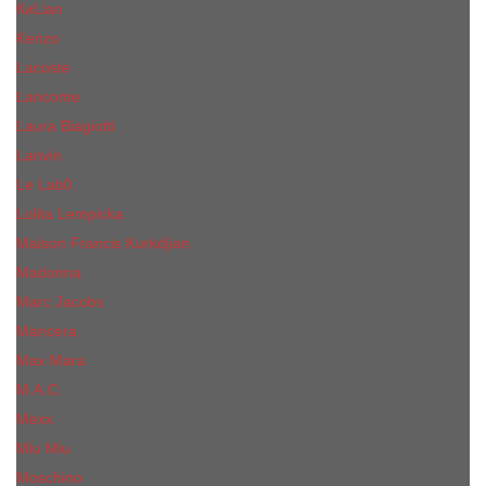
КиLian
Kenzo
Lacoste
Lancome
Laura Biagiotti
Lanvin
Lе Lab0
Lolita Lempicka
Maison Francis Kurkdjian
Madonna
Marc Jacobs
Mancera
Max Mara
M.А.C.
Mexx
Miu Miu
Mоsсhino