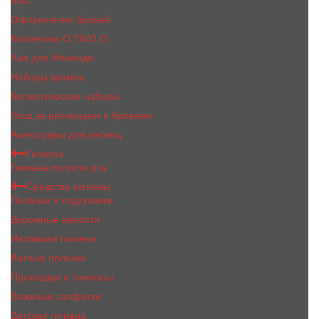
MaC
Оформление бровей
Косметика O.TWO.O
Хна для Мехенди
Наборы кремов
Косметические наборы
Уход за ресницами и бровями
Аксессуары для ресниц
Гигиена
Гигиена полости рта
Средства гигиены
Пелёнки и подгузники
Дорожные ёмкости
Интимная гигиена
Ватные палочки
Прокладки и тампоны
Влажные салфетки
Детская гигиена