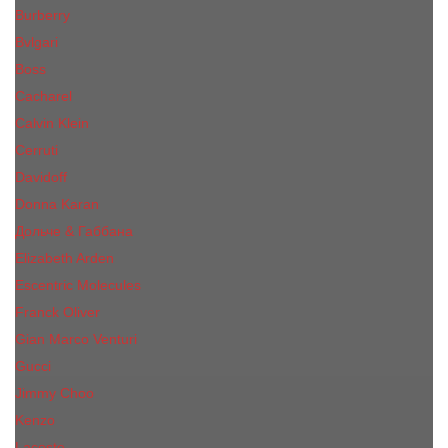
Burberry
Bvlgari
Boss
Cacharel
Calvin Klein
Cerruti
Davidoff
Donna Karan
Дольче & Габбана
Elizabeth Arden
Escentric Molecules
Franck Oliver
Gian Marco Venturi
Gucci
Jimmy Choo
Kenzo
Lacoste