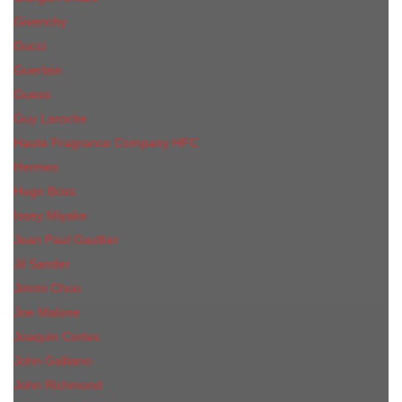
Givenchy
Gucci
Guerlain
Guess
Guy Laroche
Haute Fragrance Company HFC
Hermes
Hugo Boss
Issey Miyake
Jean Paul Gaultier
Jil Sander
Jimmi Choo
Jое Malоnе
Joaquin Cortes
John Galliano
John Richmond