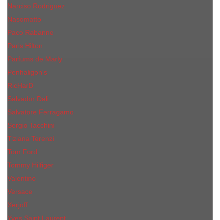
Narciso Rodriguez
Nasomatto
Paco Rabanne
Paris Hilton
Parfums de Marly
Penhaligon​'s
RicHarD
Salvador Dali
Salvatore Ferragamo
Sergio Tacchini
Tiziana Terenzi
Tom Ford
Tommy Hilfiger
Valentino
Versace
Xerjoff
Yves Saint Laurent