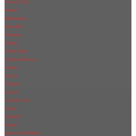
Armand Basi
Azzaro
Baldessarini
Bond № 9
Burberry
Bvlgari
Calvin Klein
Carolina Herrera
Cartier
Cerruti
Сliniquе
Chanel
Christian Dior
Creed
Davidoff
Diesel
Дольче & Габбана