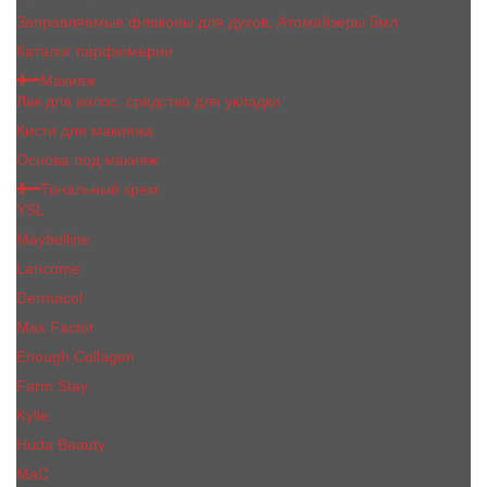
Заправляемые флаконы для духов, Атомайзеры 5мл
Каталог парфюмерии
Макияж
Лак для волос, средства для укладки
Кисти для макияжа
Основа под макияж
Тональный крем
YSL
Maybelline
Lancome
Dermacol
Max Factor
Enough Collagen
Farm Stay
Kylie
Huda Beauty
МаС