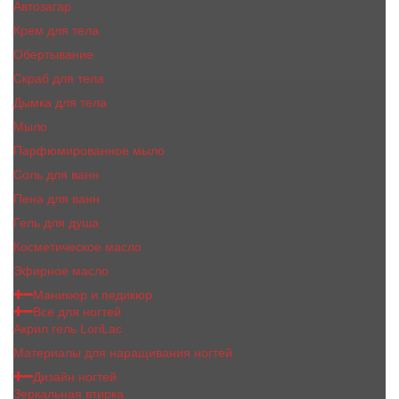
Автозагар
Крем для тела
Обертывание
Скраб для тела
Дымка для тела
Мыло
Парфюмированное мыло
Соль для ванн
Пена для ванн
Гель для душа
Косметическое масло
Эфирное масло
Маникюр и педикюр
Все для ногтей
Акрил гель LoriLac
Материалы для наращивания ногтей
Дизайн ногтей
Зеркальная втирка