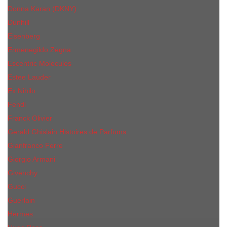
Donna Karan (DKNY)
Dunhill
Eisenberg
Ermenegildo Zegna
Escentric Molecules
Еsteе Lаudеr
Ex Nihilo
Fendi
Franck Olivier
Gerald Ghislain Histoires de Parfums
Gianfranco Ferre
Giorgio Armani
Givenchy
Gucci
Guerlain
Hermes