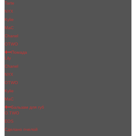
Tarte
NYX
Kylie
MaC
Сhanеl
OTWO
Помада
Lily
Chanel
NYX
OTWO
Kylie
МаС
Бальзам для губ
O.TWO
EOS
Сделано пчелой