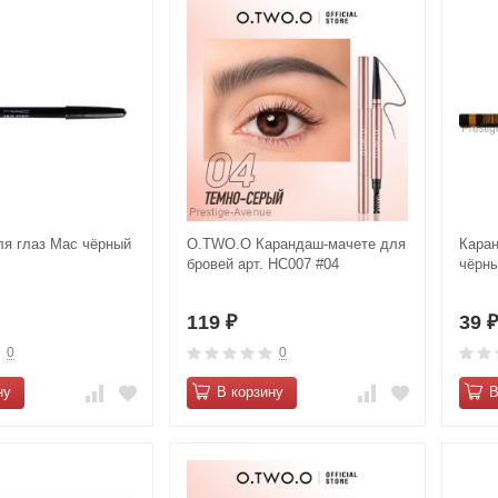
я глаз Maс чёрный
O.TWO.O Карандаш-мачете для
Каран
бровей арт. HC007 #04
чёрн
119
39
₽
0
0
ну
В корзину
В