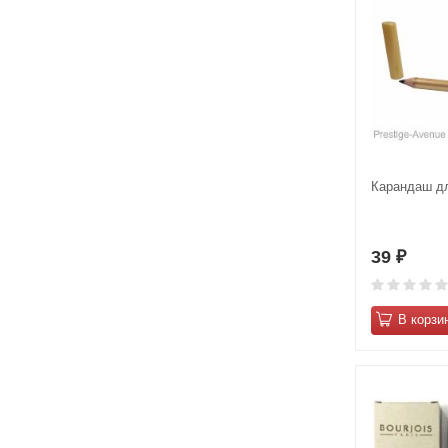
Карандаш дл
39
₽
В корзи