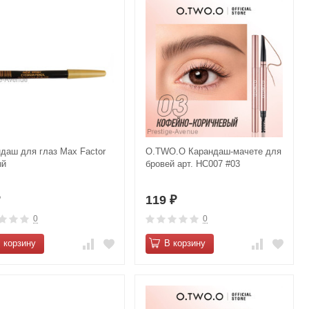
даш для глаз Max Factor
O.TWO.O Карандаш-мачете для
ый
бровей арт. HC007 #03
119
₽
₽
0
0
 корзину
В корзину