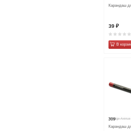
Карандаш дл
39
₽
В корзи
Карандаш дл