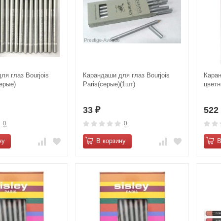
ля глаз Bourjois
Карандаши для глаз Bourjois
Каран
ерые)
Paris(серые)(1шт)
цветн
33
52
₽
0
0
ну
В корзину
В