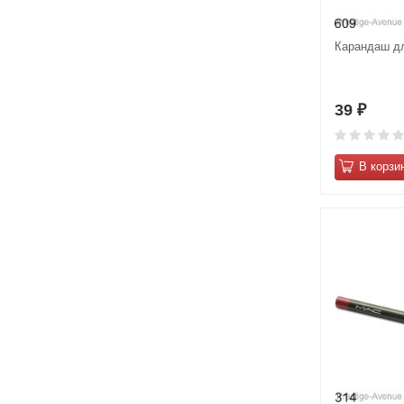
Карандаш дл
39
₽
В корзи