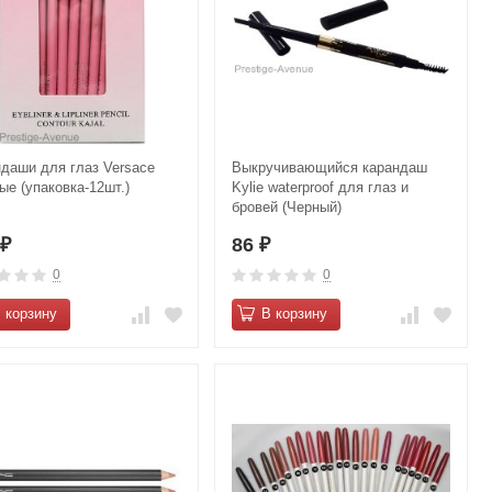
даши для глаз Versace
Выкручивающийся карандаш
ые (упаковка-12шт.)
Kylie waterproof для глаз и
бровей (Черный)
2
86
₽
₽
0
0
 корзину
В корзину