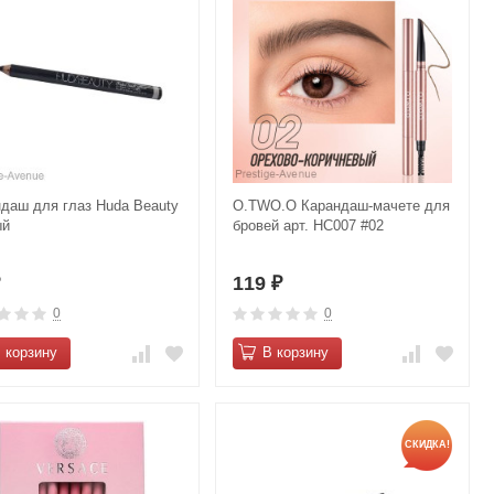
даш для глаз Huda Beauty
O.TWO.O Карандаш-мачете для
ый
бровей арт. HC007 #02
119
₽
₽
0
0
 корзину
В корзину
СКИДКА!