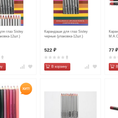
ля глаз Sisley
Карандаши для глаз Sisley
Каран
ковка-12шт.)
черные (упаковка-12шт.)
M.А.С
522
77
₽
0
0
ну
В корзину
В
ХИТ!