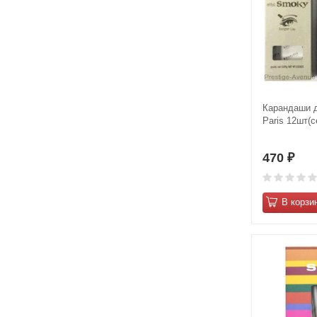
Карандаши д
Paris 12шт(с
470
₽
В корзи