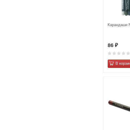
Карандаши N
86
₽
В корзи