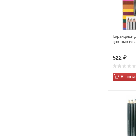
Карандаши д
цветные (упа
522
₽
В корзи