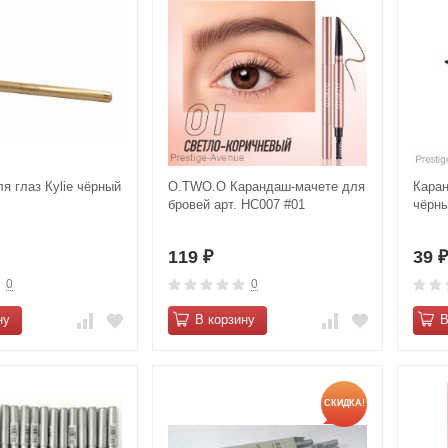
я глаз Куliе чёрный
O.TWO.O Карандаш-мачете для
Каран
бровей арт. HC007 #01
чёрн
119
39
₽
0
0
ну
В корзину
В
СКИДКА!