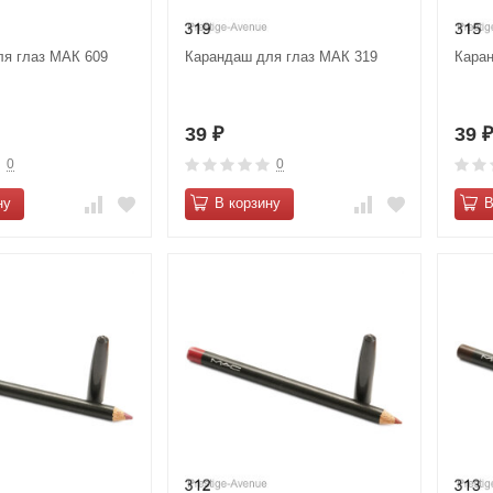
я глаз МАК 609
Карандаш для глаз МАК 319
Кара
39
39
₽
0
0
ну
В корзину
В