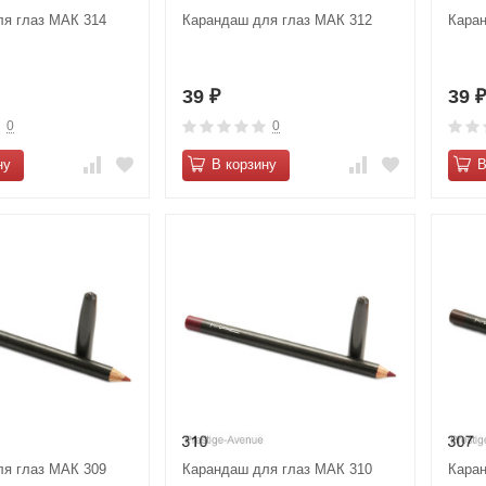
я глаз МАК 314
Карандаш для глаз МАК 312
Кара
39
39
₽
0
0
ну
В корзину
В
я глаз МАК 309
Карандаш для глаз МАК 310
Кара