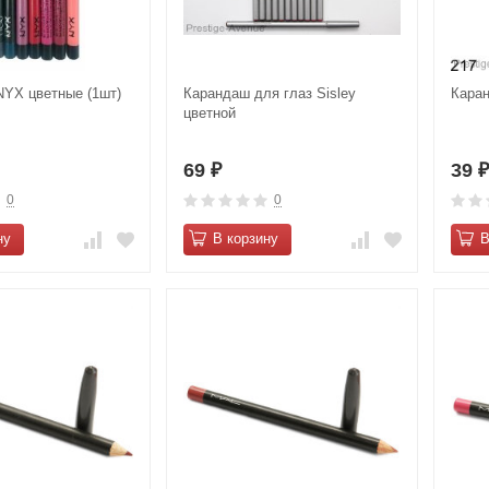
YХ цветные (1шт)
Карандаш для глаз Sisley
Кара
цветной
69
39
₽
0
0
ну
В корзину
В