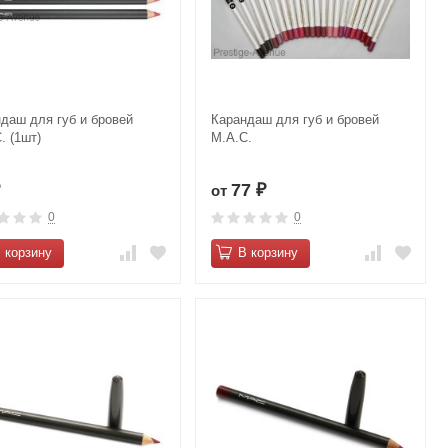
даш для губ и бровей
Карандаш для губ и бровей
. (1шт)
M.А.C.
77
от
₽
₽
0
0
 корзину
В корзину