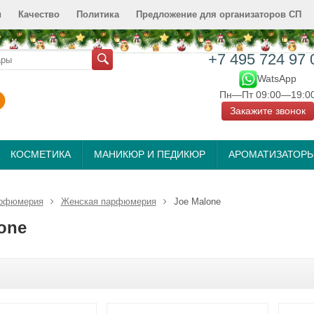
и
Качество
Политика
Предложение для организаторов СП
+7 495 724 97 
WatsApp
Пн—Пт 09:00—19:0
Закажите звонок
КОСМЕТИКА
МАНИКЮР И ПЕДИКЮР
АРОМАТИЗАТОР
рфюмерия
Женская парфюмерия
Jое Malоnе
оnе