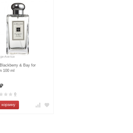
 Blackberry & Bay for
n 100 ml
5
₽
0
 корзину