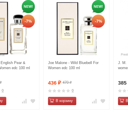
NEW!
NEW!
-7%
-7%
 Еnglish Pеаr &
Jое Malоnе - Wild Bluеbеll For
J. M.
 Women edc 100 ml
Women edc 100 ml
wome
436
38
470
₽
₽
₽
0
0
ну
В корзину
В