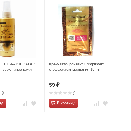
 СПРЕЙ-АВТОЗАГАР
Крем-автобронзант Compliment
я всех типов кожи,
с эффектом мерцания 15 ml
59
₽
0
0
ну
В корзину