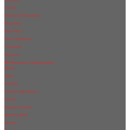
Lanvin
Marina De Bourbon
Moschino
Nina Ricci
Paco Rabanne
Trussardi
Versace
Женская парфюмерия
Ajmal
Alaia
Annifen
Antonio Banderas
Armaf
Ariana Grande
Armand Basi
Azzaro