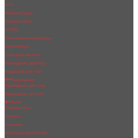
NYX
Vivienne Sabo
Сhristiаn Diоr
OTWO
Тональные корректоры
Хайлайтеры
Тушь для ресниц
Накладные ресницы
Подводка для глаз
Карандаши
Карандаши для глаз
Карандаши для губ
Тени
Christian Dior
Versace
Lancome
Anastasia Beverly Hills