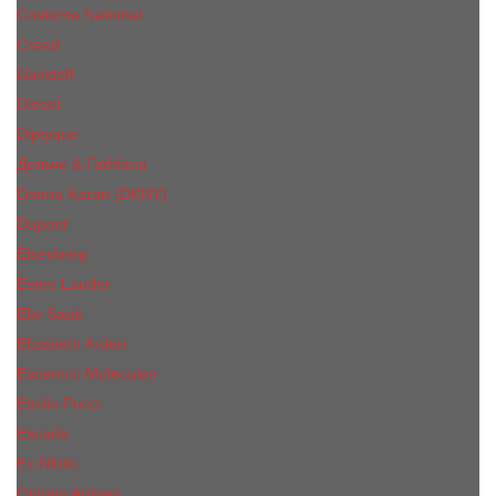
Costume National
Creed
Davidoff
Diesel
Diptyque
Дольче & Габбана
Donna Karan (DKNY)
Dupont
Eisenberg
Еsteе Lаudеr
Elie Saab
Elizabeth Arden
Escentric Molecules
Emilio Pucci
Escada
Ex Nihilo
Giorgio Armani