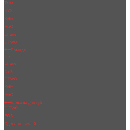
Tarte
NYX
Kylie
MaC
Сhanеl
OTWO
Помада
Lily
Chanel
NYX
OTWO
Kylie
МаС
Бальзам для губ
O.TWO
EOS
Сделано пчелой