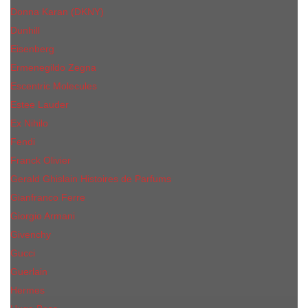
Donna Karan (DKNY)
Dunhill
Eisenberg
Ermenegildo Zegna
Escentric Molecules
Еsteе Lаudеr
Ex Nihilo
Fendi
Franck Olivier
Gerald Ghislain Histoires de Parfums
Gianfranco Ferre
Giorgio Armani
Givenchy
Gucci
Guerlain
Hermes