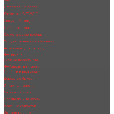
MaC
Оформление бровей
Косметика O.TWO.O
Хна для Мехенди
Наборы кремов
Косметические наборы
Уход за ресницами и бровями
Аксессуары для ресниц
Гигиена
Гигиена полости рта
Средства гигиены
Пелёнки и подгузники
Дорожные ёмкости
Интимная гигиена
Ватные палочки
Прокладки и тампоны
Влажные салфетки
Детская гигиена