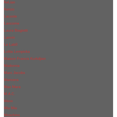
КиLian
Kenzo
Lacoste
Lancome
Laura Biagiotti
Lanvin
Lе Lab0
Lolita Lempicka
Maison Francis Kurkdjian
Madonna
Marc Jacobs
Mancera
Max Mara
M.А.C.
Mexx
Miu Miu
Mоsсhino