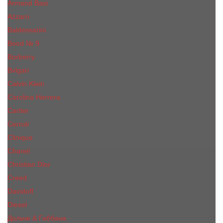
Armand Basi
Azzaro
Baldessarini
Bond № 9
Burberry
Bvlgari
Calvin Klein
Carolina Herrera
Cartier
Cerruti
Сliniquе
Chanel
Christian Dior
Creed
Davidoff
Diesel
Дольче & Габбана