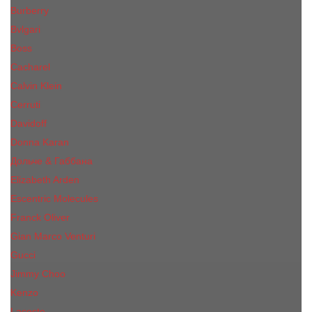
Burberry
Bvlgari
Boss
Cacharel
Calvin Klein
Cerruti
Davidoff
Donna Karan
Дольче & Габбана
Elizabeth Arden
Escentric Molecules
Franck Oliver
Gian Marco Venturi
Gucci
Jimmy Choo
Kenzo
Lacoste