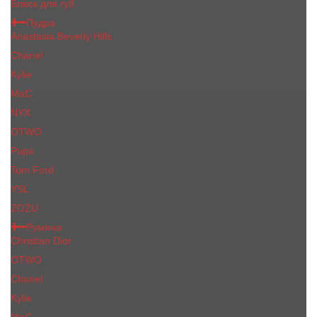
Блеск для губ
Пудра
Anastasia Beverly Hills
Chanel
Kylie
MaC
NYX
OTWO
Pupa
Tom Ford
YSL
ZOZU
Румяна
Christian Dior
OTWO
Сhanеl
Kylie