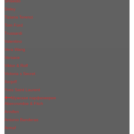
Shiseido
Sisley
Tiziana Terenzi
Tom Ford
Trussardi
Valentino
Vera Wang
Versace
Viktor & Rolf
Victoria s Secret
Xerjoff
Yves Saint Laurent
Мужская парфюмерия
Abercrombie & Fitch
Annifen
Antonio Banderas
Armaf