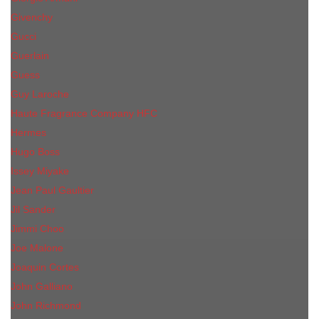
Givenchy
Gucci
Guerlain
Guess
Guy Laroche
Haute Fragrance Company HFC
Hermes
Hugo Boss
Issey Miyake
Jean Paul Gaultier
Jil Sander
Jimmi Choo
Jое Malоnе
Joaquin Cortes
John Galliano
John Richmond