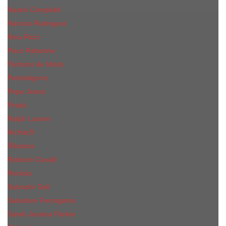
Naomi Campbell
Narciso Rodriguez
Nina Ricci
Paco Rabanne
Parfums de Marly
Penhaligon's
Pepe Jeans
Prada
Ralph Lauren
RicHarD
Rihanna
Roberto Cavalli
Rochas
Salvador Dali
Salvatore Ferragamo
Sarah Jessica Parker