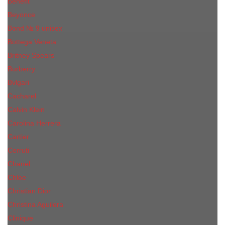
Benefit
Beyonce
Bond № 9 unisex
Bottega Veneta
Britney Spears
Burberry
Bvlgari
Cacharel
Calvin Klein
Carolina Herrera
Cartier
Cerruti
Сhanеl
Chloe
Christian Dior
Christina Aguilera
Сliniquе