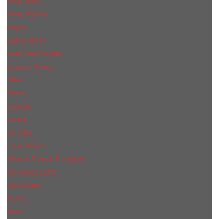
Hugo Boss
Issey Miyake
Jaguar
James Bond
Jean Paul Gaultier
Joaquin Сortes
Kilian
Kenzo
Lacoste
Lanvin
Le Labo
Louis Vuitton
Maison Francis Kurkdjian
Mercedes-Benz
Mont Blanc
M.А.C.
Mexx