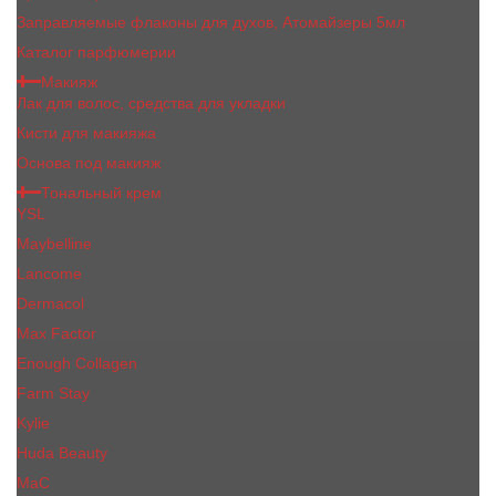
Заправляемые флаконы для духов, Атомайзеры 5мл
Каталог парфюмерии
Макияж
Лак для волос, средства для укладки
Кисти для макияжа
Основа под макияж
Тональный крем
YSL
Maybelline
Lancome
Dermacol
Max Factor
Enough Collagen
Farm Stay
Kylie
Huda Beauty
МаС