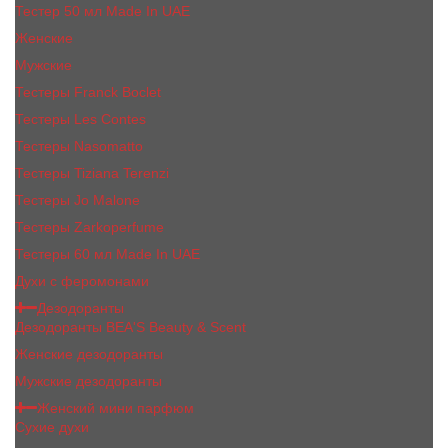
Тестер 50 мл Made In UAE
Женские
Мужские
Тестеры Franck Boclet
Тестеры Les Contes
Тестеры Nasomatto
Тестеры Tiziana Terenzi
Тестеры Jо Malоnе
Тестеры Zarkoperfume
Тестеры 60 мл Made In UAE
Духи с феромонами
Дезодоранты
Дезодоранты BEA'S Beauty & Scent
Женские дезодоранты
Мужские дезодоранты
Женский мини парфюм
Сухие духи