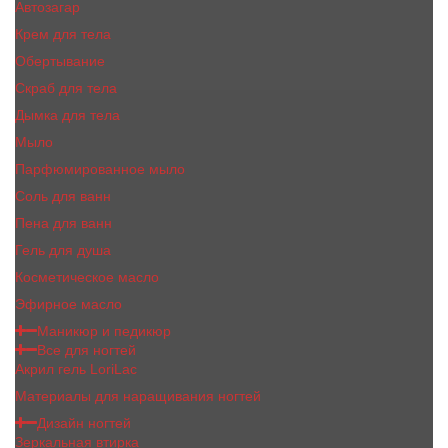
Автозагар
Крем для тела
Обертывание
Скраб для тела
Дымка для тела
Мыло
Парфюмированное мыло
Соль для ванн
Пена для ванн
Гель для душа
Косметическое масло
Эфирное масло
Маникюр и педикюр
Все для ногтей
Акрил гель LoriLac
Материалы для наращивания ногтей
Дизайн ногтей
Зеркальная втирка