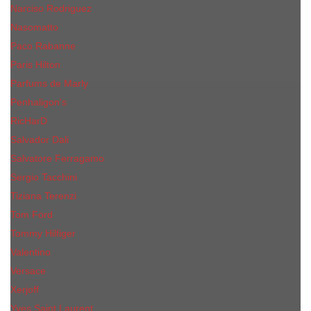
Narciso Rodriguez
Nasomatto
Paco Rabanne
Paris Hilton
Parfums de Marly
Penhaligon​'s
RicHarD
Salvador Dali
Salvatore Ferragamo
Sergio Tacchini
Tiziana Terenzi
Tom Ford
Tommy Hilfiger
Valentino
Versace
Xerjoff
Yves Saint Laurent