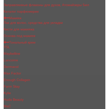
Заправляемые флаконы для духов, Атомайзеры 5мл
Каталог парфюмерии
Макияж
Лак для волос, средства для укладки
Кисти для макияжа
Основа под макияж
Тональный крем
YSL
Maybelline
Lancome
Dermacol
Max Factor
Enough Collagen
Farm Stay
Kylie
Huda Beauty
МаС