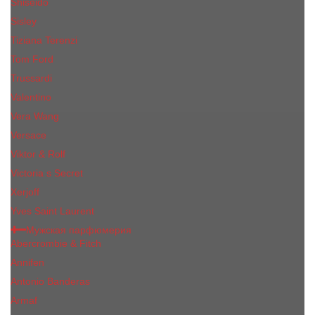
Shiseido
Sisley
Tiziana Terenzi
Tom Ford
Trussardi
Valentino
Vera Wang
Versace
Viktor & Rolf
Victoria s Secret
Xerjoff
Yves Saint Laurent
Мужская парфюмерия
Abercrombie & Fitch
Annifen
Antonio Banderas
Armaf