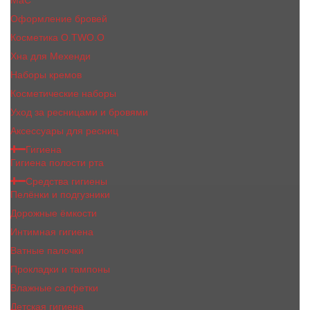
MaC
Оформление бровей
Косметика O.TWO.O
Хна для Мехенди
Наборы кремов
Косметические наборы
Уход за ресницами и бровями
Аксессуары для ресниц
Гигиена
Гигиена полости рта
Средства гигиены
Пелёнки и подгузники
Дорожные ёмкости
Интимная гигиена
Ватные палочки
Прокладки и тампоны
Влажные салфетки
Детская гигиена