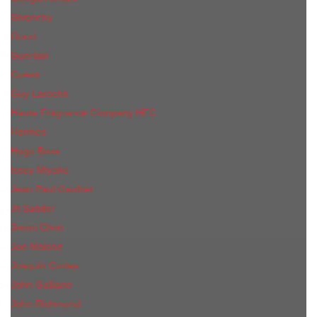
Givenchy
Gucci
Guerlain
Guess
Guy Laroche
Haute Fragrance Company HFC
Hermes
Hugo Boss
Issey Miyake
Jean Paul Gaultier
Jil Sander
Jimmi Choo
Jое Malоnе
Joaquin Cortes
John Galliano
John Richmond