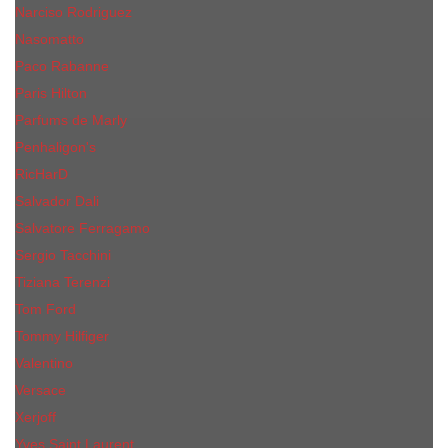
Narciso Rodriguez
Nasomatto
Paco Rabanne
Paris Hilton
Parfums de Marly
Penhaligon​'s
RicHarD
Salvador Dali
Salvatore Ferragamo
Sergio Tacchini
Tiziana Terenzi
Tom Ford
Tommy Hilfiger
Valentino
Versace
Xerjoff
Yves Saint Laurent