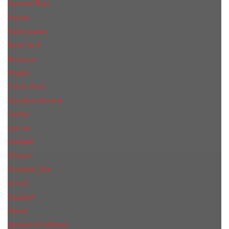
Armand Basi
Azzaro
Baldessarini
Bond № 9
Burberry
Bvlgari
Calvin Klein
Carolina Herrera
Cartier
Cerruti
Сliniquе
Chanel
Christian Dior
Creed
Davidoff
Diesel
Дольче & Габбана