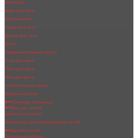
Автозагар
Крем для тела
Обертывание
Скраб для тела
Дымка для тела
Мыло
Парфюмированное мыло
Соль для ванн
Пена для ванн
Гель для душа
Косметическое масло
Эфирное масло
Маникюр и педикюр
Все для ногтей
Акрил гель LoriLac
Материалы для наращивания ногтей
Дизайн ногтей
Зеркальная втирка