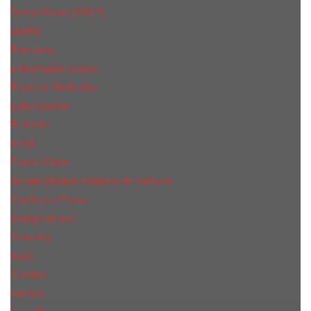
Donna Karan (DKNY)
Dunhill
Eisenberg
Ermenegildo Zegna
Escentric Molecules
Еsteе Lаudеr
Ex Nihilo
Fendi
Franck Olivier
Gerald Ghislain Histoires de Parfums
Gianfranco Ferre
Giorgio Armani
Givenchy
Gucci
Guerlain
Hermes