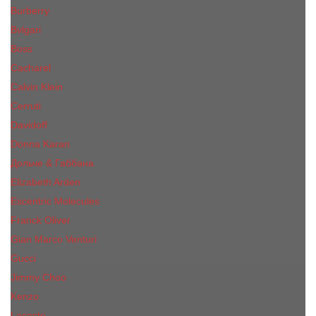
Burberry
Bvlgari
Boss
Cacharel
Calvin Klein
Cerruti
Davidoff
Donna Karan
Дольче & Габбана
Elizabeth Arden
Escentric Molecules
Franck Oliver
Gian Marco Venturi
Gucci
Jimmy Choo
Kenzo
Lacoste