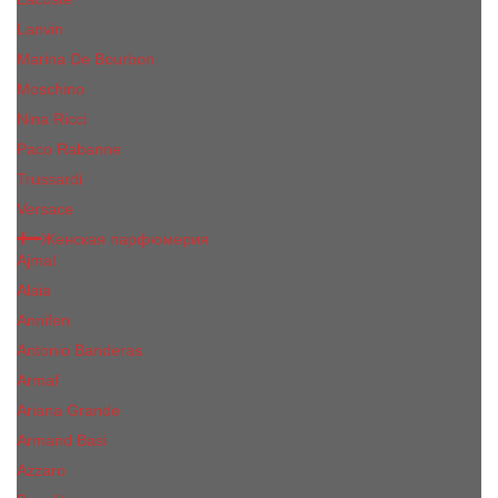
Lanvin
Marina De Bourbon
Moschino
Nina Ricci
Paco Rabanne
Trussardi
Versace
Женская парфюмерия
Ajmal
Alaia
Annifen
Antonio Banderas
Armaf
Ariana Grande
Armand Basi
Azzaro