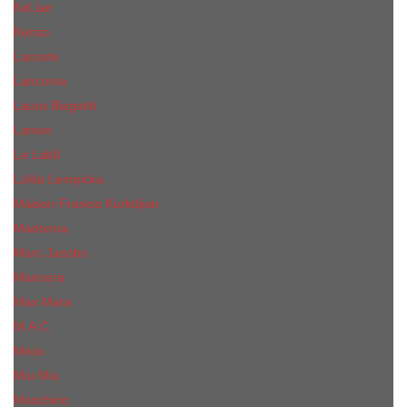
КиLian
Kenzo
Lacoste
Lancome
Laura Biagiotti
Lanvin
Lе Lab0
Lolita Lempicka
Maison Francis Kurkdjian
Madonna
Marc Jacobs
Mancera
Max Mara
M.А.C.
Mexx
Miu Miu
Mоsсhino