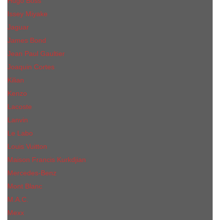
Hugo Boss
Issey Miyake
Jaguar
James Bond
Jean Paul Gaultier
Joaquin Сortes
Kilian
Kenzo
Lacoste
Lanvin
Le Labo
Louis Vuitton
Maison Francis Kurkdjian
Mercedes-Benz
Mont Blanc
M.А.C.
Mexx