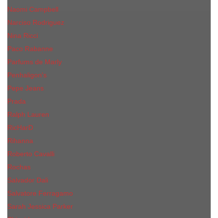
Naomi Campbell
Narciso Rodriguez
Nina Ricci
Paco Rabanne
Parfums de Marly
Penhaligon's
Pepe Jeans
Prada
Ralph Lauren
RicHarD
Rihanna
Roberto Cavalli
Rochas
Salvador Dali
Salvatore Ferragamo
Sarah Jessica Parker