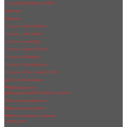
Тестер 50 мл Made In UAE
Женские
Мужские
Тестеры Franck Boclet
Тестеры Les Contes
Тестеры Nasomatto
Тестеры Tiziana Terenzi
Тестеры Jо Malоnе
Тестеры Zarkoperfume
Тестеры 60 мл Made In UAE
Духи с феромонами
Дезодоранты
Дезодоранты BEA'S Beauty & Scent
Женские дезодоранты
Мужские дезодоранты
Женский мини парфюм
Сухие духи