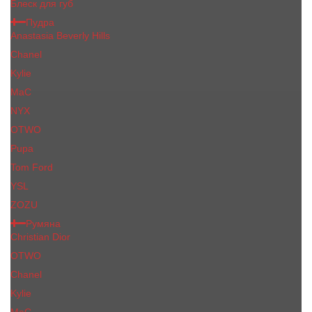
Блеск для губ
Пудра
Anastasia Beverly Hills
Chanel
Kylie
MaC
NYX
OTWO
Pupa
Tom Ford
YSL
ZOZU
Румяна
Christian Dior
OTWO
Сhanеl
Kylie