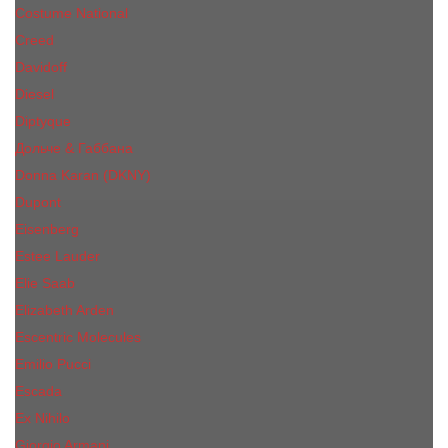
Costume National
Creed
Davidoff
Diesel
Diptyque
Дольче & Габбана
Donna Karan (DKNY)
Dupont
Eisenberg
Еsteе Lаudеr
Elie Saab
Elizabeth Arden
Escentric Molecules
Emilio Pucci
Escada
Ex Nihilo
Giorgio Armani