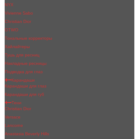
NYX
Vivienne Sabo
Сhristiаn Diоr
OTWO
Тональные корректоры
Хайлайтеры
Тушь для ресниц
Накладные ресницы
Подводка для глаз
Карандаши
Карандаши для глаз
Карандаши для губ
Тени
Christian Dior
Versace
Lancome
Anastasia Beverly Hills