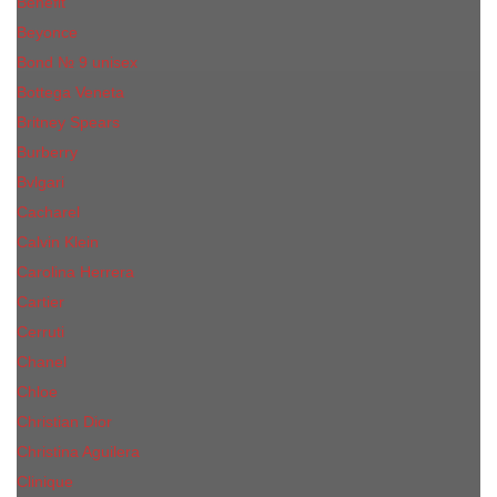
Benefit
Beyonce
Bond № 9 unisex
Bottega Veneta
Britney Spears
Burberry
Bvlgari
Cacharel
Calvin Klein
Carolina Herrera
Cartier
Cerruti
Сhanеl
Chloe
Christian Dior
Christina Aguilera
Сliniquе