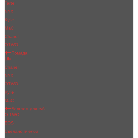
Tarte
NYX
Kylie
MaC
Сhanеl
OTWO
Помада
Lily
Chanel
NYX
OTWO
Kylie
МаС
Бальзам для губ
O.TWO
EOS
Сделано пчелой