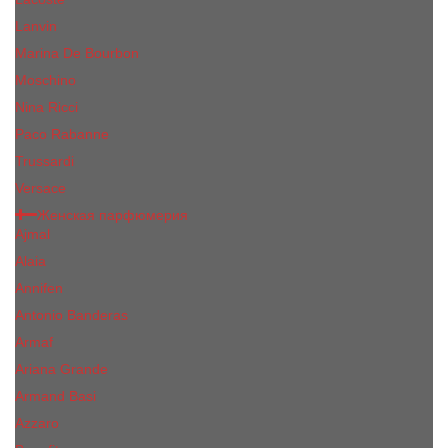
Lanvin
Marina De Bourbon
Moschino
Nina Ricci
Paco Rabanne
Trussardi
Versace
Женская парфюмерия
Ajmal
Alaia
Annifen
Antonio Banderas
Armaf
Ariana Grande
Armand Basi
Azzaro