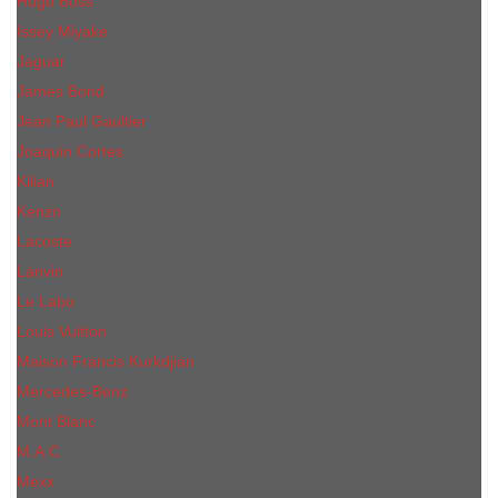
Hugo Boss
Issey Miyake
Jaguar
James Bond
Jean Paul Gaultier
Joaquin Сortes
Kilian
Kenzo
Lacoste
Lanvin
Le Labo
Louis Vuitton
Maison Francis Kurkdjian
Mercedes-Benz
Mont Blanc
M.А.C.
Mexx