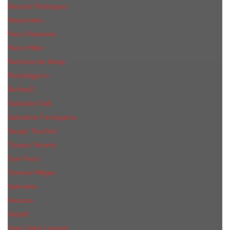
Narciso Rodriguez
Nasomatto
Paco Rabanne
Paris Hilton
Parfums de Marly
Penhaligon​'s
RicHarD
Salvador Dali
Salvatore Ferragamo
Sergio Tacchini
Tiziana Terenzi
Tom Ford
Tommy Hilfiger
Valentino
Versace
Xerjoff
Yves Saint Laurent