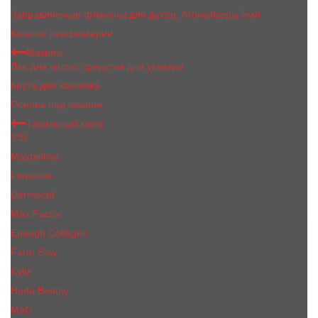
Заправляемые флаконы для духов, Атомайзеры 5мл
Каталог парфюмерии
Макияж
Лак для волос, средства для укладки
Кисти для макияжа
Основа под макияж
Тональный крем
YSL
Maybelline
Lancome
Dermacol
Max Factor
Enough Collagen
Farm Stay
Kylie
Huda Beauty
МаС