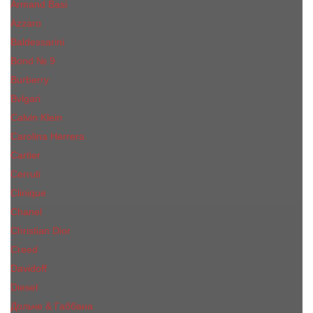
Armand Basi
Azzaro
Baldessarini
Bond № 9
Burberry
Bvlgari
Calvin Klein
Carolina Herrera
Cartier
Cerruti
Сliniquе
Chanel
Christian Dior
Creed
Davidoff
Diesel
Дольче & Габбана