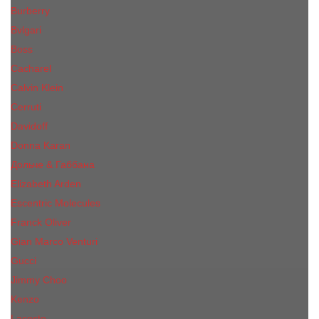
Burberry
Bvlgari
Boss
Cacharel
Calvin Klein
Cerruti
Davidoff
Donna Karan
Дольче & Габбана
Elizabeth Arden
Escentric Molecules
Franck Oliver
Gian Marco Venturi
Gucci
Jimmy Choo
Kenzo
Lacoste