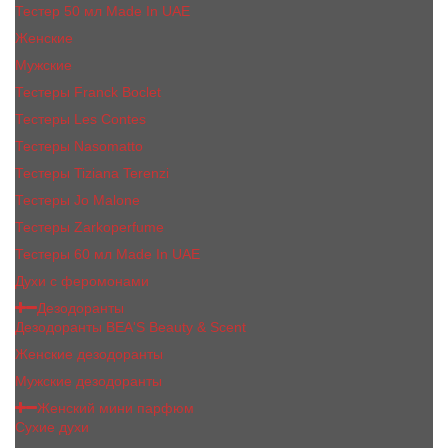
Тестер 50 мл Made In UAE
Женские
Мужские
Тестеры Franck Boclet
Тестеры Les Contes
Тестеры Nasomatto
Тестеры Tiziana Terenzi
Тестеры Jо Malоnе
Тестеры Zarkoperfume
Тестеры 60 мл Made In UAE
Духи с феромонами
Дезодоранты
Дезодоранты BEA'S Beauty & Scent
Женские дезодоранты
Мужские дезодоранты
Женский мини парфюм
Сухие духи