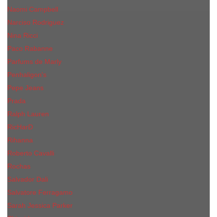
Naomi Campbell
Narciso Rodriguez
Nina Ricci
Paco Rabanne
Parfums de Marly
Penhaligon's
Pepe Jeans
Prada
Ralph Lauren
RicHarD
Rihanna
Roberto Cavalli
Rochas
Salvador Dali
Salvatore Ferragamo
Sarah Jessica Parker