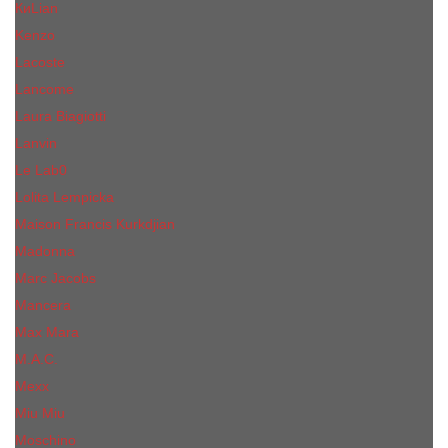
КиLian
Kenzo
Lacoste
Lancome
Laura Biagiotti
Lanvin
Lе Lab0
Lolita Lempicka
Maison Francis Kurkdjian
Madonna
Marc Jacobs
Mancera
Max Mara
M.А.C.
Mexx
Miu Miu
Mоsсhino