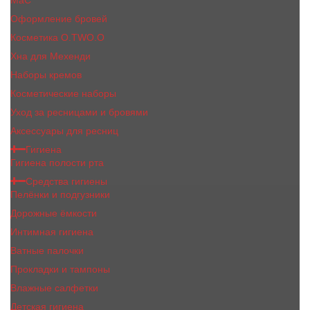
MaC
Оформление бровей
Косметика O.TWO.O
Хна для Мехенди
Наборы кремов
Косметические наборы
Уход за ресницами и бровями
Аксессуары для ресниц
Гигиена
Гигиена полости рта
Средства гигиены
Пелёнки и подгузники
Дорожные ёмкости
Интимная гигиена
Ватные палочки
Прокладки и тампоны
Влажные салфетки
Детская гигиена