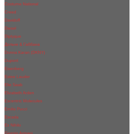
Costume National
Creed
Davidoff
Diesel
Diptyque
Дольче & Габбана
Donna Karan (DKNY)
Dupont
Eisenberg
Еsteе Lаudеr
Elie Saab
Elizabeth Arden
Escentric Molecules
Emilio Pucci
Escada
Ex Nihilo
Giorgio Armani