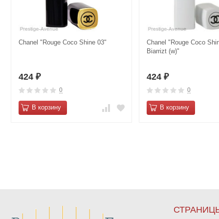
Chanel "Rouge Coco Shine 03"
Chanel "Rouge Coco Shin
Biarrizt (w)"
424
424
₽
₽
0
0
В корзину
В корзину
СТРАНИЦ