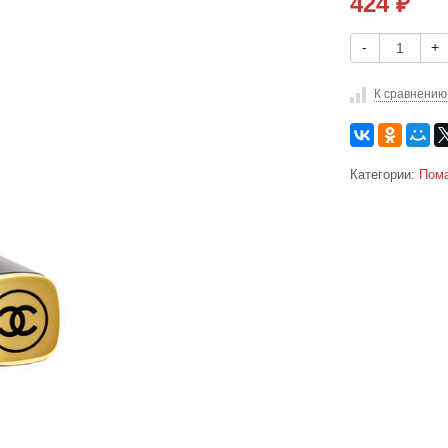
424
₽
-
+
К сравнению
Категории:
Пом