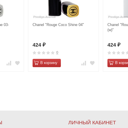
e 03-
Chanel "Rouge Coco Shine 04"
Chanel "Rou
(w)"
424
424
₽
₽
0
В корзину
В корз
Ы
ЛИЧНЫЙ КАБИНЕТ