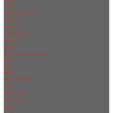
Lanvin
Marina De Bourbon
Moschino
Nina Ricci
Paco Rabanne
Trussardi
Versace
Женская парфюмерия
Ajmal
Alaia
Annifen
Antonio Banderas
Armaf
Ariana Grande
Armand Basi
Azzaro