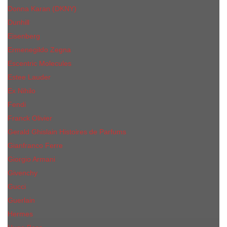
Donna Karan (DKNY)
Dunhill
Eisenberg
Ermenegildo Zegna
Escentric Molecules
Еsteе Lаudеr
Ex Nihilo
Fendi
Franck Olivier
Gerald Ghislain Histoires de Parfums
Gianfranco Ferre
Giorgio Armani
Givenchy
Gucci
Guerlain
Hermes