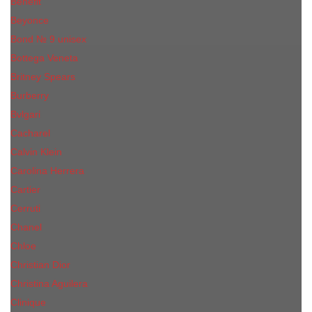
Benefit
Beyonce
Bond № 9 unisex
Bottega Veneta
Britney Spears
Burberry
Bvlgari
Cacharel
Calvin Klein
Carolina Herrera
Cartier
Cerruti
Сhanеl
Chloe
Christian Dior
Christina Aguilera
Сliniquе