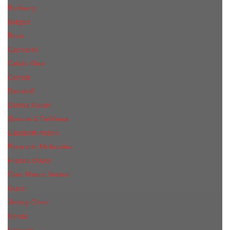
Burberry
Bvlgari
Boss
Cacharel
Calvin Klein
Cerruti
Davidoff
Donna Karan
Дольче & Габбана
Elizabeth Arden
Escentric Molecules
Franck Oliver
Gian Marco Venturi
Gucci
Jimmy Choo
Kenzo
Lacoste