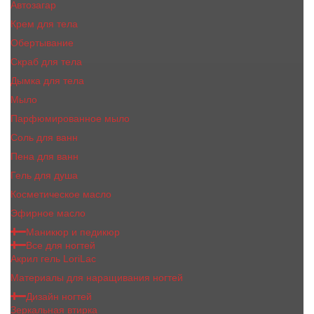
Автозагар
Крем для тела
Обертывание
Скраб для тела
Дымка для тела
Мыло
Парфюмированное мыло
Соль для ванн
Пена для ванн
Гель для душа
Косметическое масло
Эфирное масло
Маникюр и педикюр
Все для ногтей
Акрил гель LoriLac
Материалы для наращивания ногтей
Дизайн ногтей
Зеркальная втирка