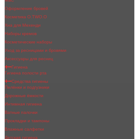
MaC
Оформление бровей
Косметика O.TWO.O
Хна для Мехенди
Наборы кремов
Косметические наборы
Уход за ресницами и бровями
Аксессуары для ресниц
Гигиена
Гигиена полости рта
Средства гигиены
Пелёнки и подгузники
Дорожные ёмкости
Интимная гигиена
Ватные палочки
Прокладки и тампоны
Влажные салфетки
Детская гигиена