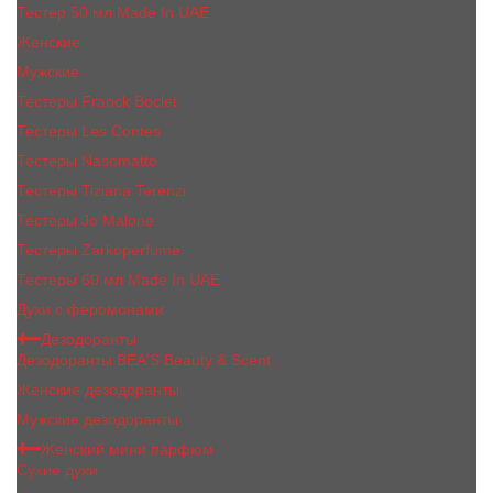
Тестер 50 мл Made In UAE
Женские
Мужские
Тестеры Franck Boclet
Тестеры Les Contes
Тестеры Nasomatto
Тестеры Tiziana Terenzi
Тестеры Jо Malоnе
Тестеры Zarkoperfume
Тестеры 60 мл Made In UAE
Духи с феромонами
Дезодоранты
Дезодоранты BEA'S Beauty & Scent
Женские дезодоранты
Мужские дезодоранты
Женский мини парфюм
Сухие духи