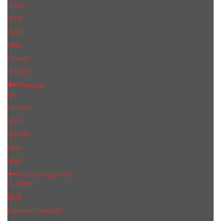
Tarte
NYX
Kylie
MaC
Сhanеl
OTWO
Помада
Lily
Chanel
NYX
OTWO
Kylie
МаС
Бальзам для губ
O.TWO
EOS
Сделано пчелой