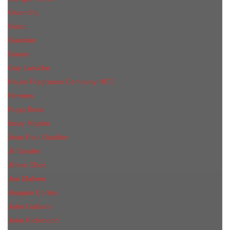
Givenchy
Gucci
Guerlain
Guess
Guy Laroche
Haute Fragrance Company HFC
Hermes
Hugo Boss
Issey Miyake
Jean Paul Gaultier
Jil Sander
Jimmi Choo
Jое Malоnе
Joaquin Cortes
John Galliano
John Richmond