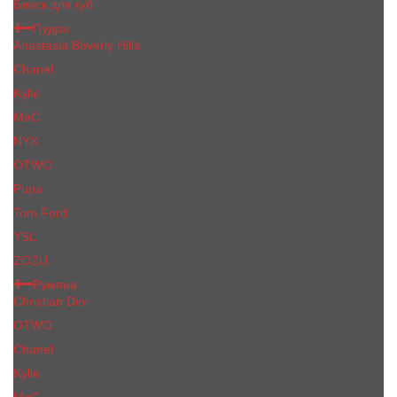
Блеск для губ
Пудра
Anastasia Beverly Hills
Chanel
Kylie
MaC
NYX
OTWO
Pupa
Tom Ford
YSL
ZOZU
Румяна
Christian Dior
OTWO
Сhanеl
Kylie