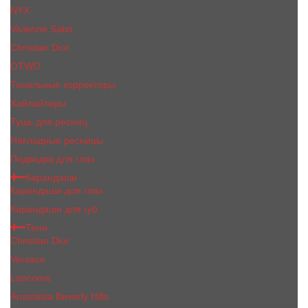
NYX
Vivienne Sabo
Сhristiаn Diоr
OTWO
Тональные корректоры
Хайлайтеры
Тушь для ресниц
Накладные ресницы
Подводка для глаз
Карандаши
Карандаши для глаз
Карандаши для губ
Тени
Christian Dior
Versace
Lancome
Anastasia Beverly Hills