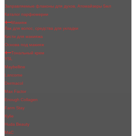
Заправляемые флаконы для духов, Атомайзеры 5мл
Каталог парфюмерии
Макияж
Лак для волос, средства для укладки
Кисти для макияжа
Основа под макияж
Тональный крем
YSL
Maybelline
Lancome
Dermacol
Max Factor
Enough Collagen
Farm Stay
Kylie
Huda Beauty
МаС