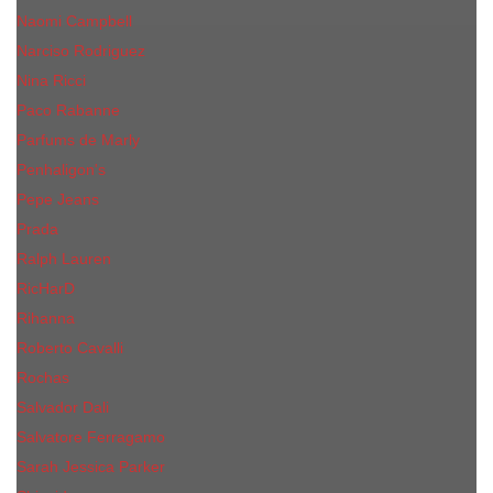
Naomi Campbell
Narciso Rodriguez
Nina Ricci
Paco Rabanne
Parfums de Marly
Penhaligon's
Pepe Jeans
Prada
Ralph Lauren
RicHarD
Rihanna
Roberto Cavalli
Rochas
Salvador Dali
Salvatore Ferragamo
Sarah Jessica Parker