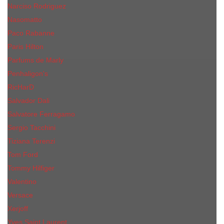
Narciso Rodriguez
Nasomatto
Paco Rabanne
Paris Hilton
Parfums de Marly
Penhaligon​'s
RicHarD
Salvador Dali
Salvatore Ferragamo
Sergio Tacchini
Tiziana Terenzi
Tom Ford
Tommy Hilfiger
Valentino
Versace
Xerjoff
Yves Saint Laurent