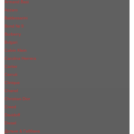
Armand Basi
Azzaro
Baldessarini
Bond № 9
Burberry
Bvlgari
Calvin Klein
Carolina Herrera
Cartier
Cerruti
Сliniquе
Chanel
Christian Dior
Creed
Davidoff
Diesel
Дольче & Габбана