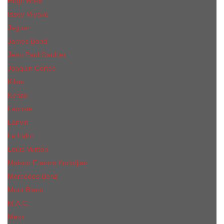
Hugo Boss
Issey Miyake
Jaguar
James Bond
Jean Paul Gaultier
Joaquin Сortes
Kilian
Kenzo
Lacoste
Lanvin
Le Labo
Louis Vuitton
Maison Francis Kurkdjian
Mercedes-Benz
Mont Blanc
M.А.C.
Mexx