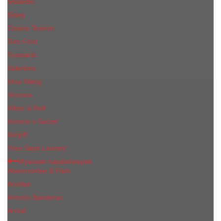
Shiseido
Sisley
Tiziana Terenzi
Tom Ford
Trussardi
Valentino
Vera Wang
Versace
Viktor & Rolf
Victoria s Secret
Xerjoff
Yves Saint Laurent
Мужская парфюмерия
Abercrombie & Fitch
Annifen
Antonio Banderas
Armaf