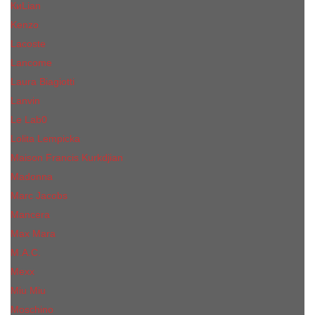
КиLian
Kenzo
Lacoste
Lancome
Laura Biagiotti
Lanvin
Lе Lab0
Lolita Lempicka
Maison Francis Kurkdjian
Madonna
Marc Jacobs
Mancera
Max Mara
M.А.C.
Mexx
Miu Miu
Mоsсhino