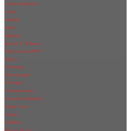
Costume National
Creed
Davidoff
Diesel
Diptyque
Дольче & Габбана
Donna Karan (DKNY)
Dupont
Eisenberg
Еsteе Lаudеr
Elie Saab
Elizabeth Arden
Escentric Molecules
Emilio Pucci
Escada
Ex Nihilo
Giorgio Armani