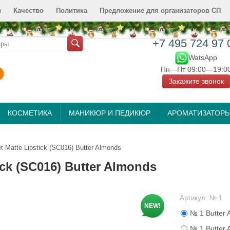
и
Качество
Политика
Предложение для организаторов СП
+7 495 724 97 
WatsApp
Пн—Пт 09:00—19:0
Закажите звонок
КОСМЕТИКА
МАНИКЮР И ПЕДИКЮР
АРОМАТИЗАТОР
Matte Lipstick (SC016) Butter Almonds
ck (SC016) Butter Almonds
Артикул:
№ 1
NEW!
№ 1 Butter 
№ 1 Butter 