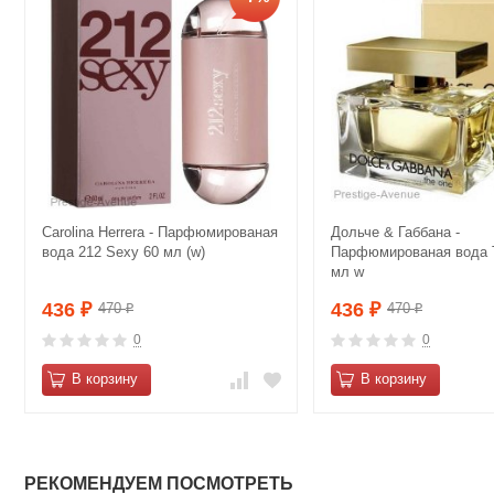
Carolina Herrera - Парфюмированая
Дольче & Габбана -
вода 212 Sexy 60 мл (w)
Парфюмированая вода 
мл w
436
436
470
470
₽
₽
₽
₽
0
0
В корзину
В корзину
РЕКОМЕНДУЕМ ПОСМОТРЕТЬ