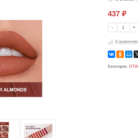
437
₽
-
+
К сравнению
Категории:
OT