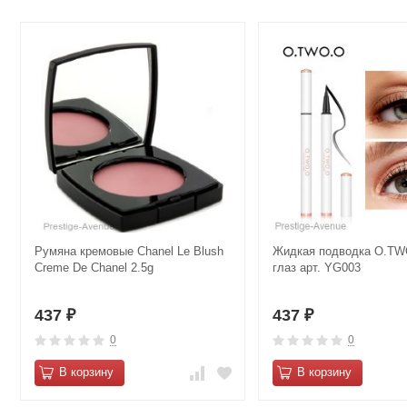
Румяна кремовые Сhanеl Lе Вlush
Жидкая подводка O.TW
Creme De Chanel 2.5g
глаз арт. YG003
437
437
₽
₽
0
0
В корзину
В корзину