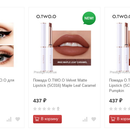
NEW!
O.O для
Помада O.TWO.O Velvet Matte
Помада O.T
Lipstick (SC016) Maple Leaf Caramel
Lipstick (SC
Pumpkin
437
437
₽
₽
0
В корзину
В корз