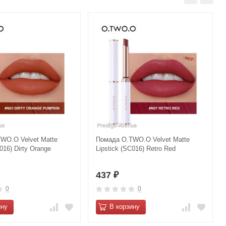
WO.O Velvet Matte
Помада O.TWO.O Velvet Matte
016) Dirty Orange
Lipstick (SC016) Retro Red
437
₽
0
0
ину
В корзину