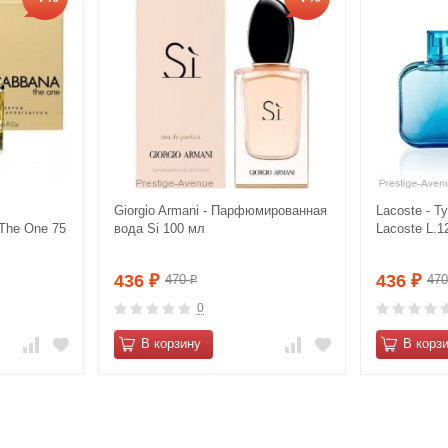
Giorgio Armani - Парфюмированная
Lacoste - Т
The One 75
вода Si 100 мл
Lacoste L.1
436
436
470
47
₽
₽
₽
0
В корзину
В корз