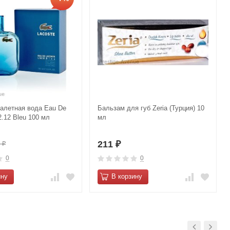
уалетная вода Eau De
Бальзам для губ Zeria (Турция) 10
2.12 Bleu 100 мл
мл
211
0
₽
₽
0
0
ину
В корзину