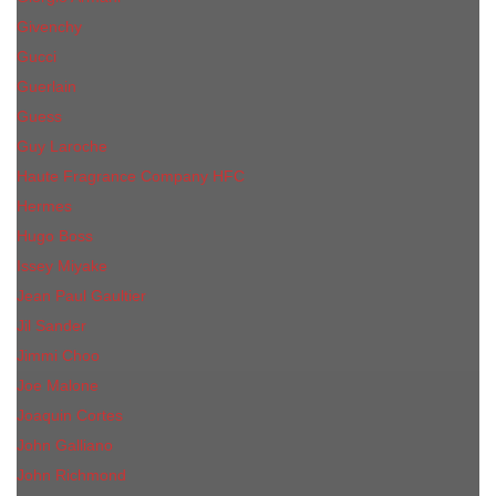
Givenchy
Gucci
Guerlain
Guess
Guy Laroche
Haute Fragrance Company HFC
Hermes
Hugo Boss
Issey Miyake
Jean Paul Gaultier
Jil Sander
Jimmi Choo
Jое Malоnе
Joaquin Cortes
John Galliano
John Richmond