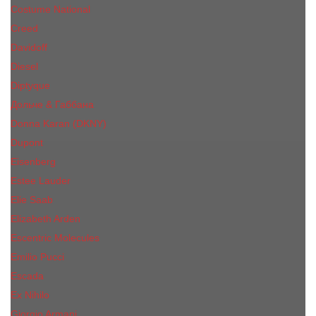
Costume National
Creed
Davidoff
Diesel
Diptyque
Дольче & Габбана
Donna Karan (DKNY)
Dupont
Eisenberg
Еsteе Lаudеr
Elie Saab
Elizabeth Arden
Escentric Molecules
Emilio Pucci
Escada
Ex Nihilo
Giorgio Armani