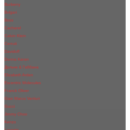
Burberry
Bvlgari
Boss
Cacharel
Calvin Klein
Cerruti
Davidoff
Donna Karan
Дольче & Габбана
Elizabeth Arden
Escentric Molecules
Franck Oliver
Gian Marco Venturi
Gucci
Jimmy Choo
Kenzo
Lacoste