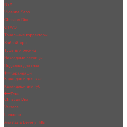
NYX
Vivienne Sabo
Сhristiаn Diоr
OTWO
Тональные корректоры
Хайлайтеры
Тушь для ресниц
Накладные ресницы
Подводка для глаз
Карандаши
Карандаши для глаз
Карандаши для губ
Тени
Christian Dior
Versace
Lancome
Anastasia Beverly Hills