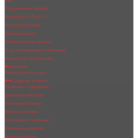
MaC
Оформление бровей
Косметика O.TWO.O
Хна для Мехенди
Наборы кремов
Косметические наборы
Уход за ресницами и бровями
Аксессуары для ресниц
Гигиена
Гигиена полости рта
Средства гигиены
Пелёнки и подгузники
Дорожные ёмкости
Интимная гигиена
Ватные палочки
Прокладки и тампоны
Влажные салфетки
Детская гигиена