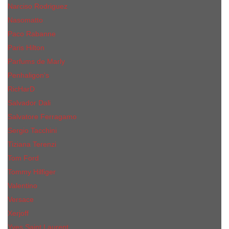
Narciso Rodriguez
Nasomatto
Paco Rabanne
Paris Hilton
Parfums de Marly
Penhaligon​'s
RicHarD
Salvador Dali
Salvatore Ferragamo
Sergio Tacchini
Tiziana Terenzi
Tom Ford
Tommy Hilfiger
Valentino
Versace
Xerjoff
Yves Saint Laurent