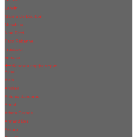
Lanvin
Marina De Bourbon
Moschino
Nina Ricci
Paco Rabanne
Trussardi
Versace
Женская парфюмерия
Ajmal
Alaia
Annifen
Antonio Banderas
Armaf
Ariana Grande
Armand Basi
Azzaro