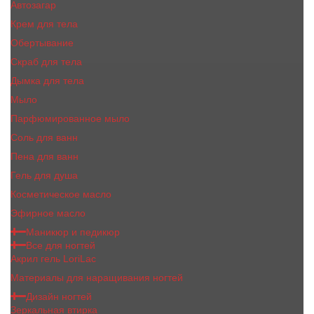
Автозагар
Крем для тела
Обертывание
Скраб для тела
Дымка для тела
Мыло
Парфюмированное мыло
Соль для ванн
Пена для ванн
Гель для душа
Косметическое масло
Эфирное масло
Маникюр и педикюр
Все для ногтей
Акрил гель LoriLac
Материалы для наращивания ногтей
Дизайн ногтей
Зеркальная втирка