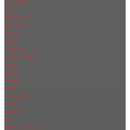
Armand Basi
Azzaro
Baldessarini
Bond № 9
Burberry
Bvlgari
Calvin Klein
Carolina Herrera
Cartier
Cerruti
Сliniquе
Chanel
Christian Dior
Creed
Davidoff
Diesel
Дольче & Габбана