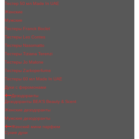
Тестер 50 мл Made In UAE
Женские
Мужские
Тестеры Franck Boclet
Тестеры Les Contes
Тестеры Nasomatto
Тестеры Tiziana Terenzi
Тестеры Jо Malоnе
Тестеры Zarkoperfume
Тестеры 60 мл Made In UAE
Духи с феромонами
Дезодоранты
Дезодоранты BEA'S Beauty & Scent
Женские дезодоранты
Мужские дезодоранты
Женский мини парфюм
Сухие духи