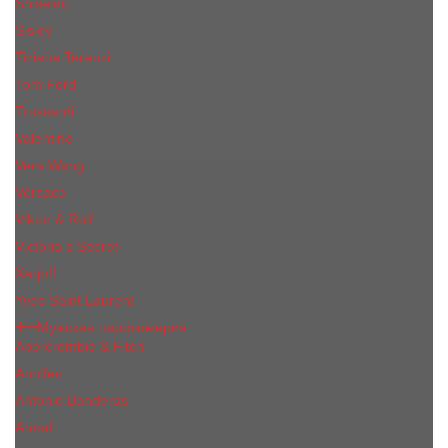
Shiseido
Sisley
Tiziana Terenzi
Tom Ford
Trussardi
Valentino
Vera Wang
Versace
Viktor & Rolf
Victoria s Secret
Xerjoff
Yves Saint Laurent
Мужская парфюмерия
Abercrombie & Fitch
Annifen
Antonio Banderas
Armaf