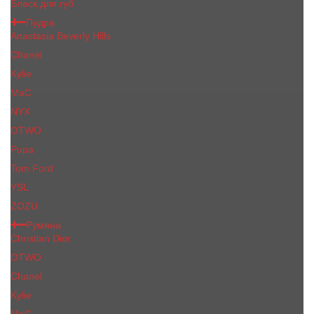
Блеск для губ
Пудра
Anastasia Beverly Hills
Chanel
Kylie
MaC
NYX
OTWO
Pupa
Tom Ford
YSL
ZOZU
Румяна
Christian Dior
OTWO
Сhanеl
Kylie