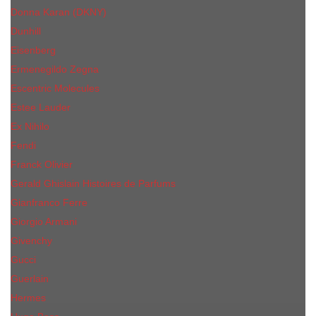
Donna Karan (DKNY)
Dunhill
Eisenberg
Ermenegildo Zegna
Escentric Molecules
Еsteе Lаudеr
Ex Nihilo
Fendi
Franck Olivier
Gerald Ghislain Histoires de Parfums
Gianfranco Ferre
Giorgio Armani
Givenchy
Gucci
Guerlain
Hermes