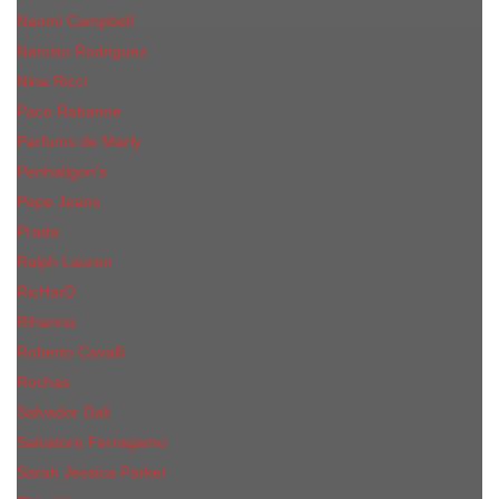
Naomi Campbell
Narciso Rodriguez
Nina Ricci
Paco Rabanne
Parfums de Marly
Penhaligon's
Pepe Jeans
Prada
Ralph Lauren
RicHarD
Rihanna
Roberto Cavalli
Rochas
Salvador Dali
Salvatore Ferragamo
Sarah Jessica Parker