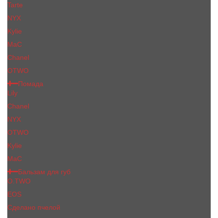
Tarte
NYX
Kylie
MaC
Сhanеl
OTWO
Помада
Lily
Chanel
NYX
OTWO
Kylie
МаС
Бальзам для губ
O.TWO
EOS
Сделано пчелой