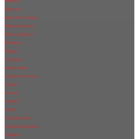
Benefit
Beyonce
Bond № 9 unisex
Bottega Veneta
Britney Spears
Burberry
Bvlgari
Cacharel
Calvin Klein
Carolina Herrera
Cartier
Cerruti
Сhanеl
Chloe
Christian Dior
Christina Aguilera
Сliniquе