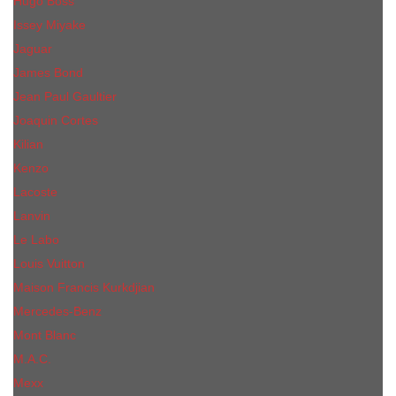
Hugo Boss
Issey Miyake
Jaguar
James Bond
Jean Paul Gaultier
Joaquin Сortes
Kilian
Kenzo
Lacoste
Lanvin
Le Labo
Louis Vuitton
Maison Francis Kurkdjian
Mercedes-Benz
Mont Blanc
M.А.C.
Mexx