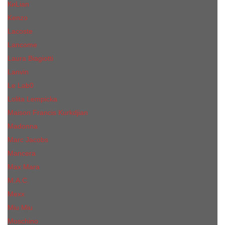
КиLian
Kenzo
Lacoste
Lancome
Laura Biagiotti
Lanvin
Lе Lab0
Lolita Lempicka
Maison Francis Kurkdjian
Madonna
Marc Jacobs
Mancera
Max Mara
M.А.C.
Mexx
Miu Miu
Mоsсhino