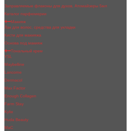
Заправляемые флаконы для духов, Атомайзеры 5мл
Каталог парфюмерии
Макияж
Лак для волос, средства для укладки
Кисти для макияжа
Основа под макияж
Тональный крем
YSL
Maybelline
Lancome
Dermacol
Max Factor
Enough Collagen
Farm Stay
Kylie
Huda Beauty
МаС