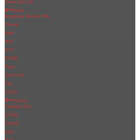
Блеск для губ
Пудра
Anastasia Beverly Hills
Chanel
Kylie
MaC
NYX
OTWO
Pupa
Tom Ford
YSL
ZOZU
Румяна
Christian Dior
OTWO
Сhanеl
Kylie