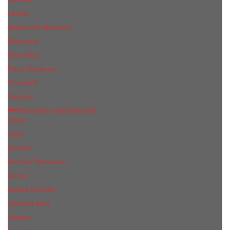
Lanvin
Marina De Bourbon
Moschino
Nina Ricci
Paco Rabanne
Trussardi
Versace
Женская парфюмерия
Ajmal
Alaia
Annifen
Antonio Banderas
Armaf
Ariana Grande
Armand Basi
Azzaro