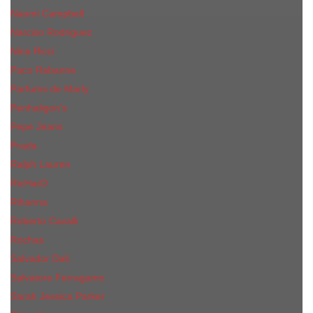
Naomi Campbell
Narciso Rodriguez
Nina Ricci
Paco Rabanne
Parfums de Marly
Penhaligon's
Pepe Jeans
Prada
Ralph Lauren
RicHarD
Rihanna
Roberto Cavalli
Rochas
Salvador Dali
Salvatore Ferragamo
Sarah Jessica Parker