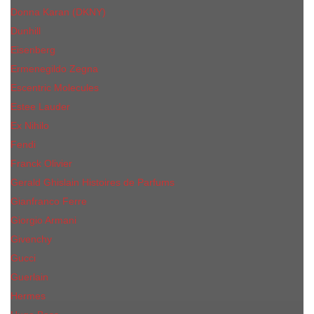
Donna Karan (DKNY)
Dunhill
Eisenberg
Ermenegildo Zegna
Escentric Molecules
Еsteе Lаudеr
Ex Nihilo
Fendi
Franck Olivier
Gerald Ghislain Histoires de Parfums
Gianfranco Ferre
Giorgio Armani
Givenchy
Gucci
Guerlain
Hermes