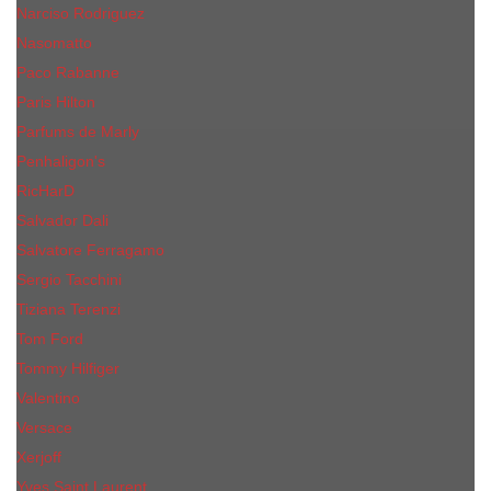
Narciso Rodriguez
Nasomatto
Paco Rabanne
Paris Hilton
Parfums de Marly
Penhaligon​'s
RicHarD
Salvador Dali
Salvatore Ferragamo
Sergio Tacchini
Tiziana Terenzi
Tom Ford
Tommy Hilfiger
Valentino
Versace
Xerjoff
Yves Saint Laurent