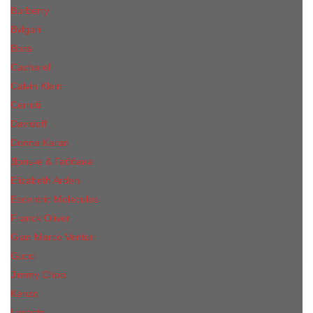
Burberry
Bvlgari
Boss
Cacharel
Calvin Klein
Cerruti
Davidoff
Donna Karan
Дольче & Габбана
Elizabeth Arden
Escentric Molecules
Franck Oliver
Gian Marco Venturi
Gucci
Jimmy Choo
Kenzo
Lacoste