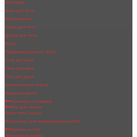
Автозагар
Крем для тела
Обертывание
Скраб для тела
Дымка для тела
Мыло
Парфюмированное мыло
Соль для ванн
Пена для ванн
Гель для душа
Косметическое масло
Эфирное масло
Маникюр и педикюр
Все для ногтей
Акрил гель LoriLac
Материалы для наращивания ногтей
Дизайн ногтей
Зеркальная втирка