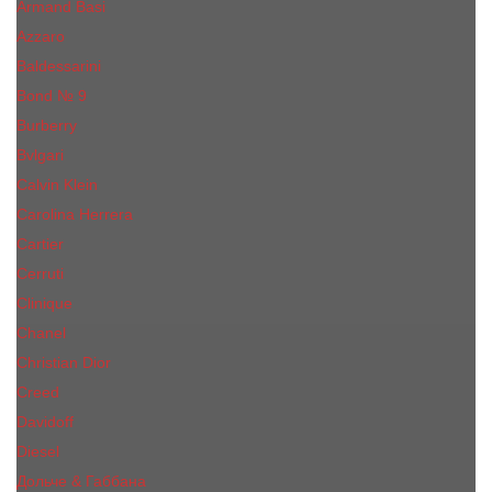
Armand Basi
Azzaro
Baldessarini
Bond № 9
Burberry
Bvlgari
Calvin Klein
Carolina Herrera
Cartier
Cerruti
Сliniquе
Chanel
Christian Dior
Creed
Davidoff
Diesel
Дольче & Габбана