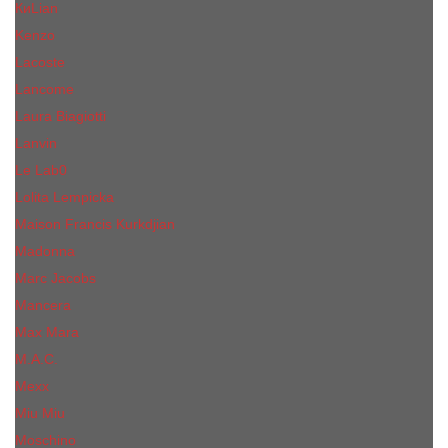
КиLian
Kenzo
Lacoste
Lancome
Laura Biagiotti
Lanvin
Lе Lab0
Lolita Lempicka
Maison Francis Kurkdjian
Madonna
Marc Jacobs
Mancera
Max Mara
M.А.C.
Mexx
Miu Miu
Mоsсhino