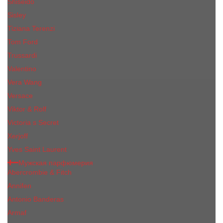
Shiseido
Sisley
Tiziana Terenzi
Tom Ford
Trussardi
Valentino
Vera Wang
Versace
Viktor & Rolf
Victoria s Secret
Xerjoff
Yves Saint Laurent
Мужская парфюмерия
Abercrombie & Fitch
Annifen
Antonio Banderas
Armaf