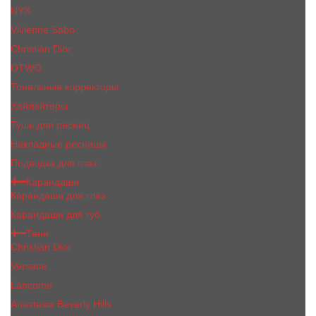
NYX
Vivienne Sabo
Сhristiаn Diоr
OTWO
Тональные корректоры
Хайлайтеры
Тушь для ресниц
Накладные ресницы
Подводка для глаз
Карандаши
Карандаши для глаз
Карандаши для губ
Тени
Christian Dior
Versace
Lancome
Anastasia Beverly Hills