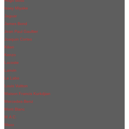
Hugo Boss
Issey Miyake
Jaguar
James Bond
Jean Paul Gaultier
Joaquin Сortes
Kilian
Kenzo
Lacoste
Lanvin
Le Labo
Louis Vuitton
Maison Francis Kurkdjian
Mercedes-Benz
Mont Blanc
M.А.C.
Mexx