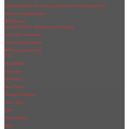
Заправляемые флаконы для духов, Атомайзеры 5мл
Каталог парфюмерии
Макияж
Лак для волос, средства для укладки
Кисти для макияжа
Основа под макияж
Тональный крем
YSL
Maybelline
Lancome
Dermacol
Max Factor
Enough Collagen
Farm Stay
Kylie
Huda Beauty
МаС