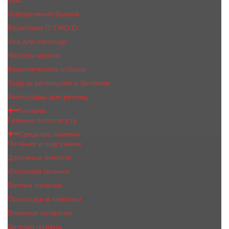
MaC
Оформление бровей
Косметика O.TWO.O
Хна для Мехенди
Наборы кремов
Косметические наборы
Уход за ресницами и бровями
Аксессуары для ресниц
Гигиена
Гигиена полости рта
Средства гигиены
Пелёнки и подгузники
Дорожные ёмкости
Интимная гигиена
Ватные палочки
Прокладки и тампоны
Влажные салфетки
Детская гигиена