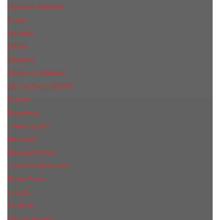
Costume National
Creed
Davidoff
Diesel
Diptyque
Дольче & Габбана
Donna Karan (DKNY)
Dupont
Eisenberg
Еsteе Lаudеr
Elie Saab
Elizabeth Arden
Escentric Molecules
Emilio Pucci
Escada
Ex Nihilo
Giorgio Armani