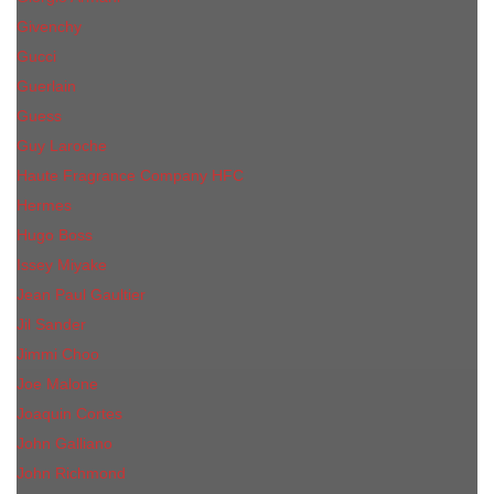
Givenchy
Gucci
Guerlain
Guess
Guy Laroche
Haute Fragrance Company HFC
Hermes
Hugo Boss
Issey Miyake
Jean Paul Gaultier
Jil Sander
Jimmi Choo
Jое Malоnе
Joaquin Cortes
John Galliano
John Richmond