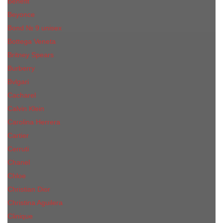
Benefit
Beyonce
Bond № 9 unisex
Bottega Veneta
Britney Spears
Burberry
Bvlgari
Cacharel
Calvin Klein
Carolina Herrera
Cartier
Cerruti
Сhanеl
Chloe
Christian Dior
Christina Aguilera
Сliniquе