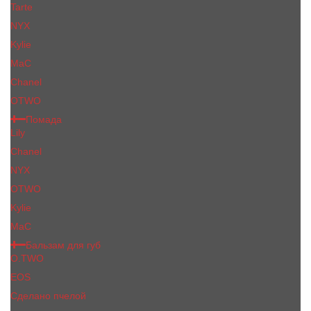
Tarte
NYX
Kylie
MaC
Сhanеl
OTWO
Помада
Lily
Chanel
NYX
OTWO
Kylie
МаС
Бальзам для губ
O.TWO
EOS
Сделано пчелой