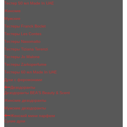
Тестер 50 мл Made In UAE
Женские
Мужские
Тестеры Franck Boclet
Тестеры Les Contes
Тестеры Nasomatto
Тестеры Tiziana Terenzi
Тестеры Jо Malоnе
Тестеры Zarkoperfume
Тестеры 60 мл Made In UAE
Духи с феромонами
Дезодоранты
Дезодоранты BEA'S Beauty & Scent
Женские дезодоранты
Мужские дезодоранты
Женский мини парфюм
Сухие духи