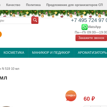
и
Качество
Политика
Предложение для организаторов СП
+7 495 724 97 
WatsApp
Пн—Пт 09:00—19:0
Закажите звонок
КОСМЕТИКА
МАНИКЮР И ПЕДИКЮР
АРОМАТИЗАТОР
н N 519 10 мл
 мл
СКИДКА!
60
₽