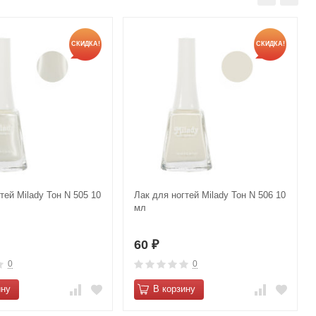
СКИДКА!
СКИДКА!
тей Milady Тон N 505 10
Лак для ногтей Milady Тон N 506 10
мл
60
₽
0
0
ину
В корзину