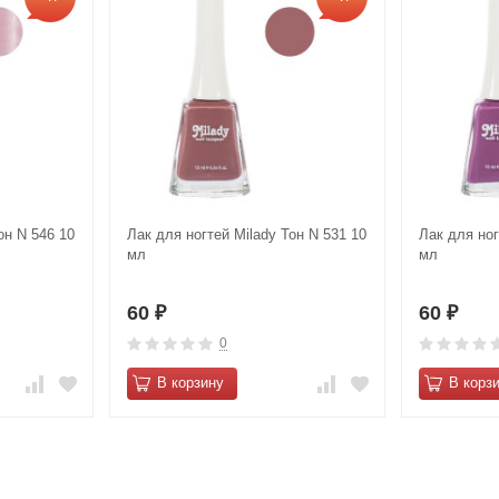
он N 546 10
Лак для ногтей Milady Тон N 531 10
Лак для ног
мл
мл
60
60
₽
₽
0
В корзину
В корз