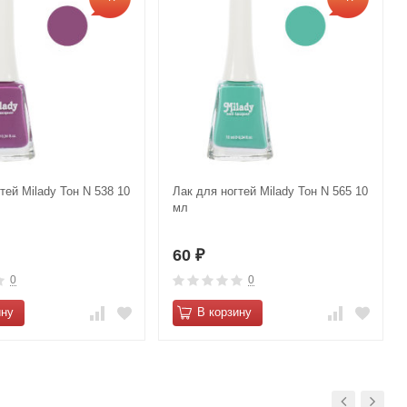
тей Milady Тон N 538 10
Лак для ногтей Milady Тон N 565 10
мл
60
₽
0
0
ину
В корзину