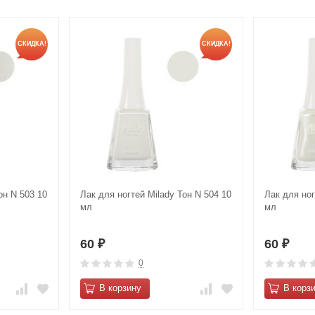
СКИДКА!
СКИДКА!
он N 503 10
Лак для ногтей Milady Тон N 504 10
Лак для ног
мл
мл
60
60
₽
₽
0
В корзину
В корз