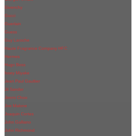
Givenchy
Gucci
Guerlain
Guess
Guy Laroche
Haute Fragrance Company HFC
Hermes
Hugo Boss
Issey Miyake
Jean Paul Gaultier
Jil Sander
Jimmi Choo
Jое Malоnе
Joaquin Cortes
John Galliano
John Richmond