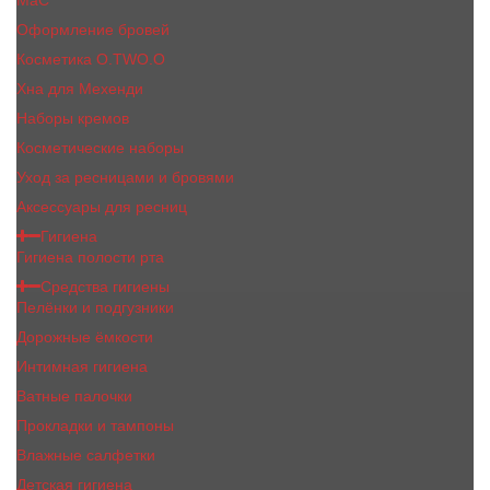
MaC
Оформление бровей
Косметика O.TWO.O
Хна для Мехенди
Наборы кремов
Косметические наборы
Уход за ресницами и бровями
Аксессуары для ресниц
Гигиена
Гигиена полости рта
Средства гигиены
Пелёнки и подгузники
Дорожные ёмкости
Интимная гигиена
Ватные палочки
Прокладки и тампоны
Влажные салфетки
Детская гигиена