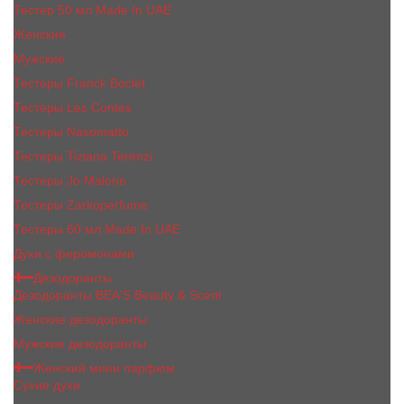
Тестер 50 мл Made In UAE
Женские
Мужские
Тестеры Franck Boclet
Тестеры Les Contes
Тестеры Nasomatto
Тестеры Tiziana Terenzi
Тестеры Jо Malоnе
Тестеры Zarkoperfume
Тестеры 60 мл Made In UAE
Духи с феромонами
Дезодоранты
Дезодоранты BEA'S Beauty & Scent
Женские дезодоранты
Мужские дезодоранты
Женский мини парфюм
Сухие духи