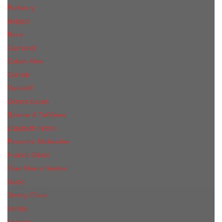
Burberry
Bvlgari
Boss
Cacharel
Calvin Klein
Cerruti
Davidoff
Donna Karan
Дольче & Габбана
Elizabeth Arden
Escentric Molecules
Franck Oliver
Gian Marco Venturi
Gucci
Jimmy Choo
Kenzo
Lacoste