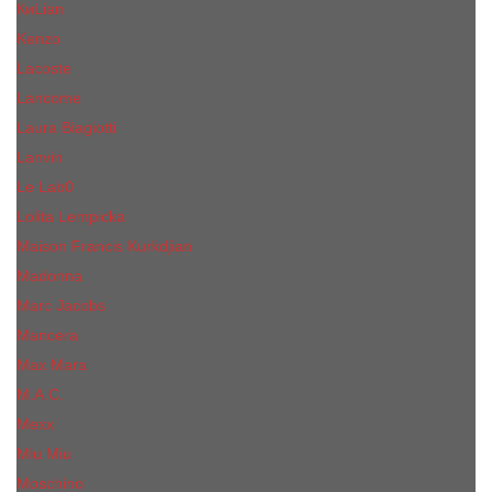
КиLian
Kenzo
Lacoste
Lancome
Laura Biagiotti
Lanvin
Lе Lab0
Lolita Lempicka
Maison Francis Kurkdjian
Madonna
Marc Jacobs
Mancera
Max Mara
M.А.C.
Mexx
Miu Miu
Mоsсhino