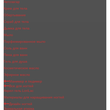
Автозагар
Крем для тела
Обертывание
Скраб для тела
Дымка для тела
Мыло
Парфюмированное мыло
Соль для ванн
Пена для ванн
Гель для душа
Косметическое масло
Эфирное масло
Маникюр и педикюр
Все для ногтей
Акрил гель LoriLac
Материалы для наращивания ногтей
Дизайн ногтей
Зеркальная втирка