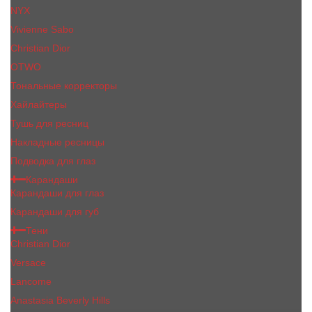
NYX
Vivienne Sabo
Сhristiаn Diоr
OTWO
Тональные корректоры
Хайлайтеры
Тушь для ресниц
Накладные ресницы
Подводка для глаз
Карандаши
Карандаши для глаз
Карандаши для губ
Тени
Christian Dior
Versace
Lancome
Anastasia Beverly Hills