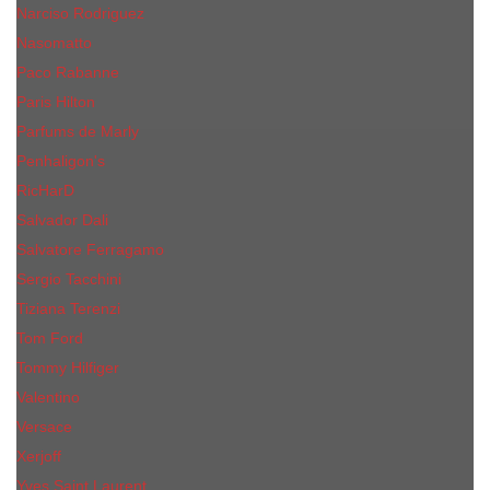
Narciso Rodriguez
Nasomatto
Paco Rabanne
Paris Hilton
Parfums de Marly
Penhaligon​'s
RicHarD
Salvador Dali
Salvatore Ferragamo
Sergio Tacchini
Tiziana Terenzi
Tom Ford
Tommy Hilfiger
Valentino
Versace
Xerjoff
Yves Saint Laurent