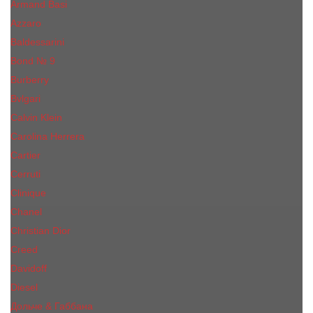
Armand Basi
Azzaro
Baldessarini
Bond № 9
Burberry
Bvlgari
Calvin Klein
Carolina Herrera
Cartier
Cerruti
Сliniquе
Chanel
Christian Dior
Creed
Davidoff
Diesel
Дольче & Габбана