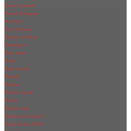
Naomi Campbell
Narciso Rodriguez
Nina Ricci
Paco Rabanne
Parfums de Marly
Penhaligon's
Pepe Jeans
Prada
Ralph Lauren
RicHarD
Rihanna
Roberto Cavalli
Rochas
Salvador Dali
Salvatore Ferragamo
Sarah Jessica Parker