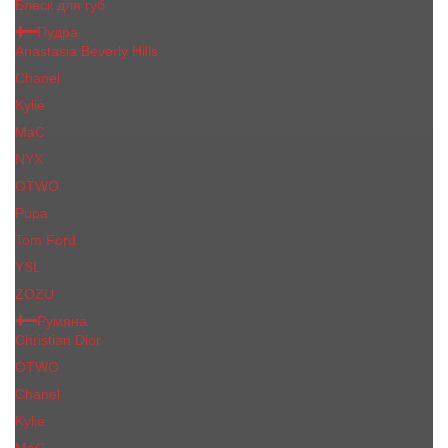
Блеск для губ
Пудра
Anastasia Beverly Hills
Chanel
Kylie
MaC
NYX
OTWO
Pupa
Tom Ford
YSL
ZOZU
Румяна
Christian Dior
OTWO
Сhanеl
Kylie