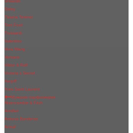
Shiseido
Sisley
Tiziana Terenzi
Tom Ford
Trussardi
Valentino
Vera Wang
Versace
Viktor & Rolf
Victoria s Secret
Xerjoff
Yves Saint Laurent
Мужская парфюмерия
Abercrombie & Fitch
Annifen
Antonio Banderas
Armaf