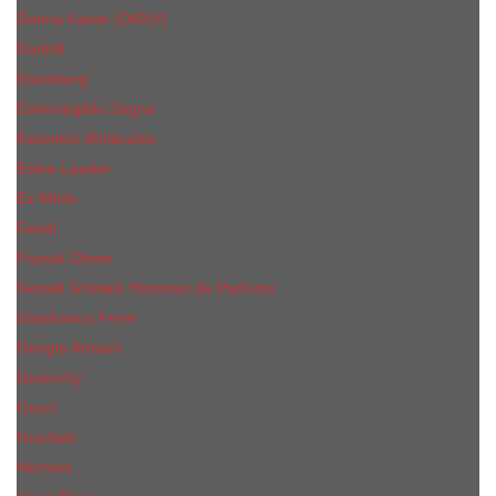
Donna Karan (DKNY)
Dunhill
Eisenberg
Ermenegildo Zegna
Escentric Molecules
Еsteе Lаudеr
Ex Nihilo
Fendi
Franck Olivier
Gerald Ghislain Histoires de Parfums
Gianfranco Ferre
Giorgio Armani
Givenchy
Gucci
Guerlain
Hermes