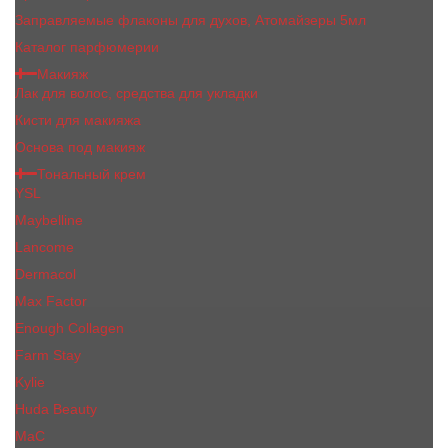
Заправляемые флаконы для духов, Атомайзеры 5мл
Каталог парфюмерии
Макияж
Лак для волос, средства для укладки
Кисти для макияжа
Основа под макияж
Тональный крем
YSL
Maybelline
Lancome
Dermacol
Max Factor
Enough Collagen
Farm Stay
Kylie
Huda Beauty
МаС