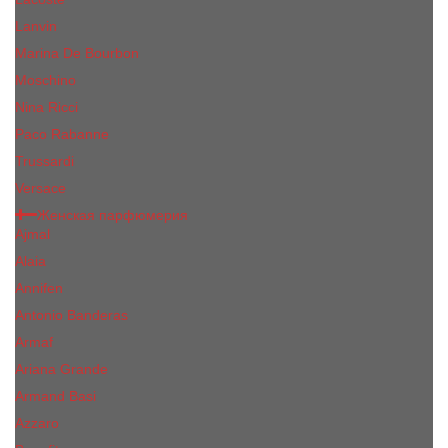
Lanvin
Marina De Bourbon
Moschino
Nina Ricci
Paco Rabanne
Trussardi
Versace
Женская парфюмерия
Ajmal
Alaia
Annifen
Antonio Banderas
Armaf
Ariana Grande
Armand Basi
Azzaro