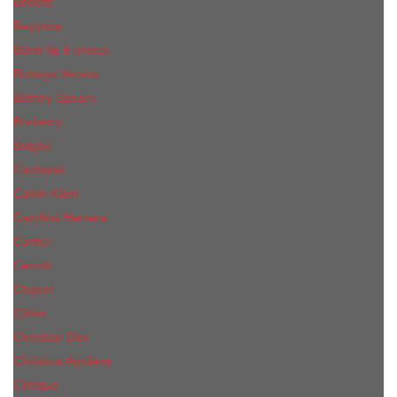
Benefit
Beyonce
Bond № 9 unisex
Bottega Veneta
Britney Spears
Burberry
Bvlgari
Cacharel
Calvin Klein
Carolina Herrera
Cartier
Cerruti
Сhanеl
Chloe
Christian Dior
Christina Aguilera
Сliniquе