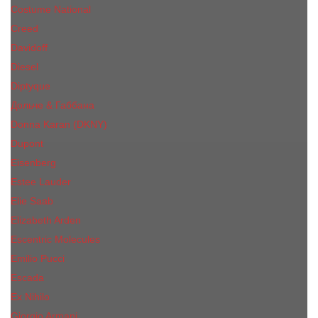
Costume National
Creed
Davidoff
Diesel
Diptyque
Дольче & Габбана
Donna Karan (DKNY)
Dupont
Eisenberg
Еsteе Lаudеr
Elie Saab
Elizabeth Arden
Escentric Molecules
Emilio Pucci
Escada
Ex Nihilo
Giorgio Armani