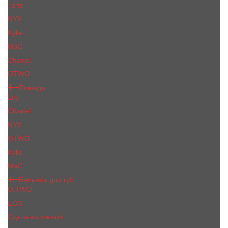
Tarte
NYX
Kylie
MaC
Сhanеl
OTWO
Помада
Lily
Chanel
NYX
OTWO
Kylie
МаС
Бальзам для губ
O.TWO
EOS
Сделано пчелой