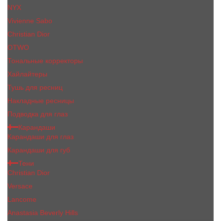
NYX
Vivienne Sabo
Сhristiаn Diоr
OTWO
Тональные корректоры
Хайлайтеры
Тушь для ресниц
Накладные ресницы
Подводка для глаз
Карандаши
Карандаши для глаз
Карандаши для губ
Тени
Christian Dior
Versace
Lancome
Anastasia Beverly Hills