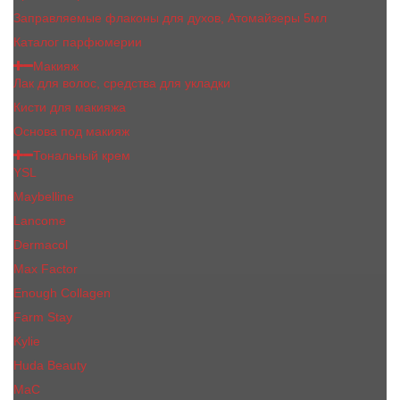
Заправляемые флаконы для духов, Атомайзеры 5мл
Каталог парфюмерии
Макияж
Лак для волос, средства для укладки
Кисти для макияжа
Основа под макияж
Тональный крем
YSL
Maybelline
Lancome
Dermacol
Max Factor
Enough Collagen
Farm Stay
Kylie
Huda Beauty
МаС