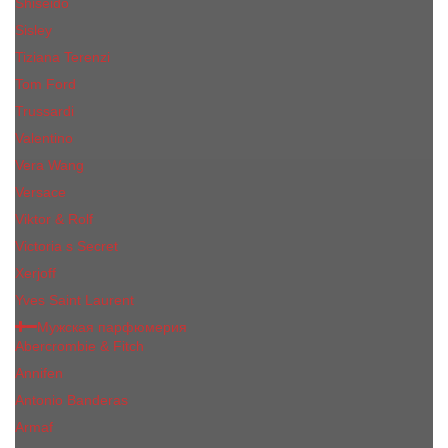
Shiseido
Sisley
Tiziana Terenzi
Tom Ford
Trussardi
Valentino
Vera Wang
Versace
Viktor & Rolf
Victoria s Secret
Xerjoff
Yves Saint Laurent
Мужская парфюмерия
Abercrombie & Fitch
Annifen
Antonio Banderas
Armaf