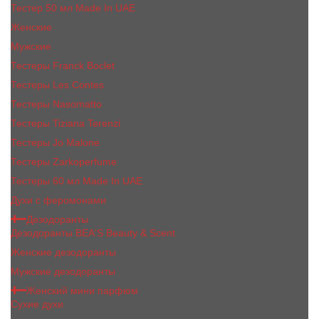
Тестер 50 мл Made In UAE
Женские
Мужские
Тестеры Franck Boclet
Тестеры Les Contes
Тестеры Nasomatto
Тестеры Tiziana Terenzi
Тестеры Jо Malоnе
Тестеры Zarkoperfume
Тестеры 60 мл Made In UAE
Духи с феромонами
Дезодоранты
Дезодоранты BEA'S Beauty & Scent
Женские дезодоранты
Мужские дезодоранты
Женский мини парфюм
Сухие духи