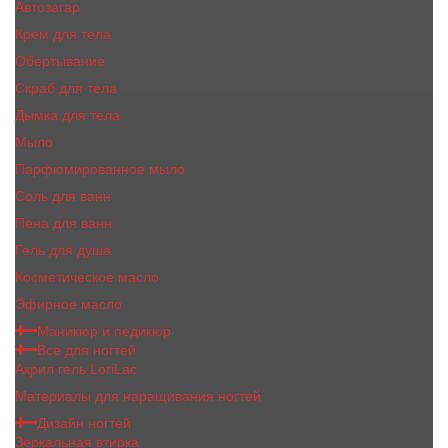
Автозагар
Крем для тела
Обертывание
Скраб для тела
Дымка для тела
Мыло
Парфюмированное мыло
Соль для ванн
Пена для ванн
Гель для душа
Косметическое масло
Эфирное масло
Маникюр и педикюр
Все для ногтей
Акрил гель LoriLac
Материалы для наращивания ногтей
Дизайн ногтей
Зеркальная втирка