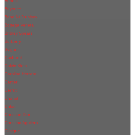
Benefit
Beyonce
Bond № 9 unisex
Bottega Veneta
Britney Spears
Burberry
Bvlgari
Cacharel
Calvin Klein
Carolina Herrera
Cartier
Cerruti
Сhanеl
Chloe
Christian Dior
Christina Aguilera
Сliniquе