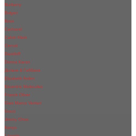
Burberry
Bvlgari
Boss
Cacharel
Calvin Klein
Cerruti
Davidoff
Donna Karan
Дольче & Габбана
Elizabeth Arden
Escentric Molecules
Franck Oliver
Gian Marco Venturi
Gucci
Jimmy Choo
Kenzo
Lacoste