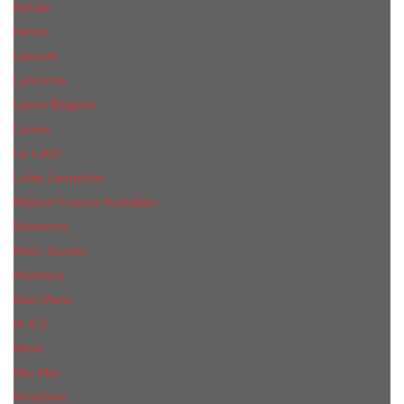
КиLian
Kenzo
Lacoste
Lancome
Laura Biagiotti
Lanvin
Lе Lab0
Lolita Lempicka
Maison Francis Kurkdjian
Madonna
Marc Jacobs
Mancera
Max Mara
M.А.C.
Mexx
Miu Miu
Mоsсhino