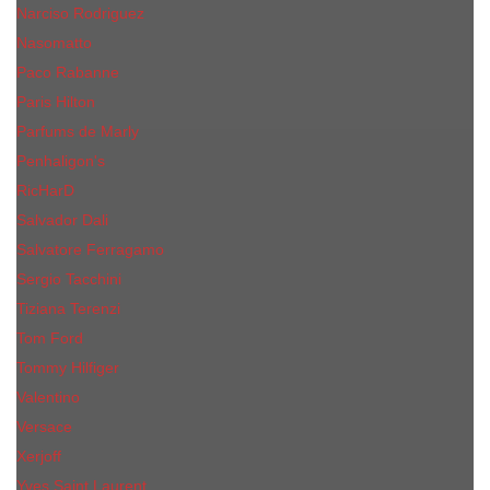
Narciso Rodriguez
Nasomatto
Paco Rabanne
Paris Hilton
Parfums de Marly
Penhaligon​'s
RicHarD
Salvador Dali
Salvatore Ferragamo
Sergio Tacchini
Tiziana Terenzi
Tom Ford
Tommy Hilfiger
Valentino
Versace
Xerjoff
Yves Saint Laurent