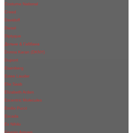
Costume National
Creed
Davidoff
Diesel
Diptyque
Дольче & Габбана
Donna Karan (DKNY)
Dupont
Eisenberg
Еsteе Lаudеr
Elie Saab
Elizabeth Arden
Escentric Molecules
Emilio Pucci
Escada
Ex Nihilo
Giorgio Armani