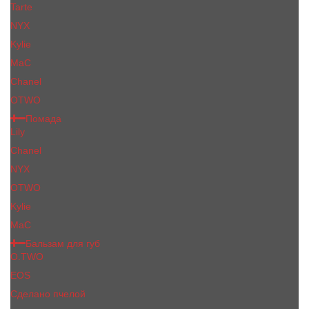
Tarte
NYX
Kylie
MaC
Сhanеl
OTWO
Помада
Lily
Chanel
NYX
OTWO
Kylie
МаС
Бальзам для губ
O.TWO
EOS
Сделано пчелой