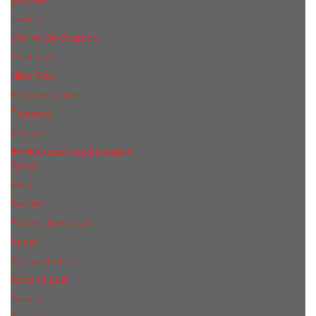
Lanvin
Marina De Bourbon
Moschino
Nina Ricci
Paco Rabanne
Trussardi
Versace
Женская парфюмерия
Ajmal
Alaia
Annifen
Antonio Banderas
Armaf
Ariana Grande
Armand Basi
Azzaro