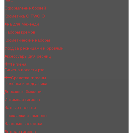
MaC
Оформление бровей
Косметика O.TWO.O
Хна для Мехенди
Наборы кремов
Косметические наборы
Уход за ресницами и бровями
Аксессуары для ресниц
Гигиена
Гигиена полости рта
Средства гигиены
Пелёнки и подгузники
Дорожные ёмкости
Интимная гигиена
Ватные палочки
Прокладки и тампоны
Влажные салфетки
Детская гигиена