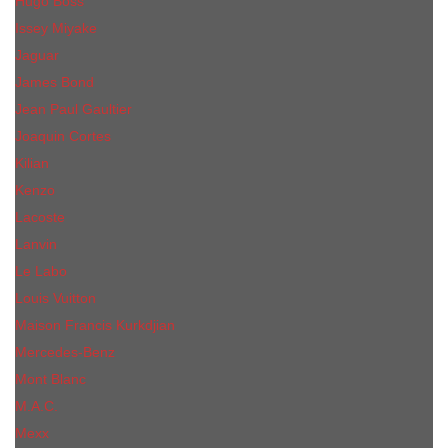
Hugo Boss
Issey Miyake
Jaguar
James Bond
Jean Paul Gaultier
Joaquin Сortes
Kilian
Kenzo
Lacoste
Lanvin
Le Labo
Louis Vuitton
Maison Francis Kurkdjian
Mercedes-Benz
Mont Blanc
M.А.C.
Mexx