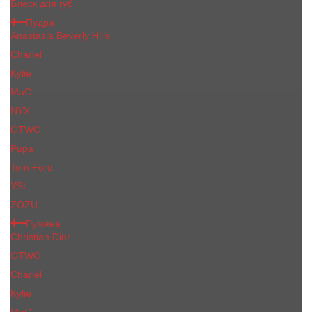
Блеск для губ
Пудра
Anastasia Beverly Hills
Chanel
Kylie
MaC
NYX
OTWO
Pupa
Tom Ford
YSL
ZOZU
Румяна
Christian Dior
OTWO
Сhanеl
Kylie