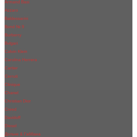
Armand Basi
Azzaro
Baldessarini
Bond № 9
Burberry
Bvlgari
Calvin Klein
Carolina Herrera
Cartier
Cerruti
Сliniquе
Chanel
Christian Dior
Creed
Davidoff
Diesel
Дольче & Габбана