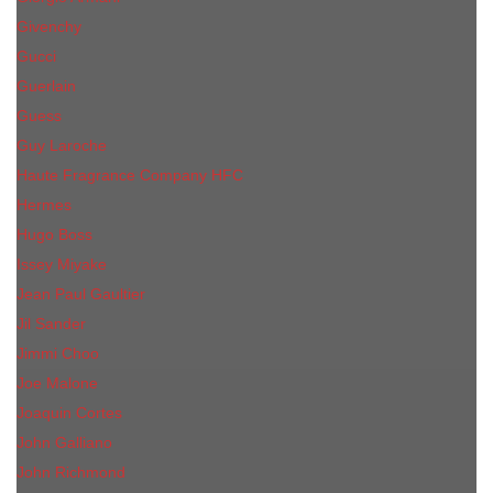
Givenchy
Gucci
Guerlain
Guess
Guy Laroche
Haute Fragrance Company HFC
Hermes
Hugo Boss
Issey Miyake
Jean Paul Gaultier
Jil Sander
Jimmi Choo
Jое Malоnе
Joaquin Cortes
John Galliano
John Richmond