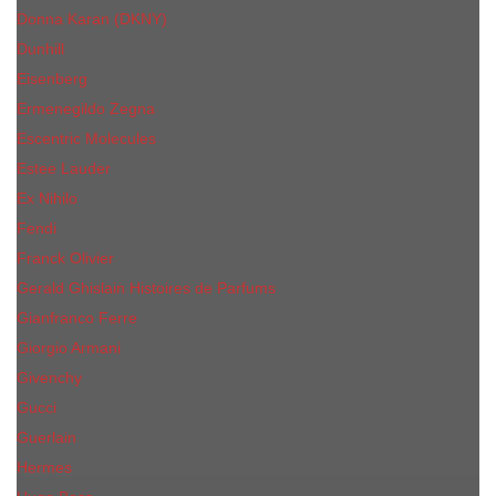
Donna Karan (DKNY)
Dunhill
Eisenberg
Ermenegildo Zegna
Escentric Molecules
Еsteе Lаudеr
Ex Nihilo
Fendi
Franck Olivier
Gerald Ghislain Histoires de Parfums
Gianfranco Ferre
Giorgio Armani
Givenchy
Gucci
Guerlain
Hermes