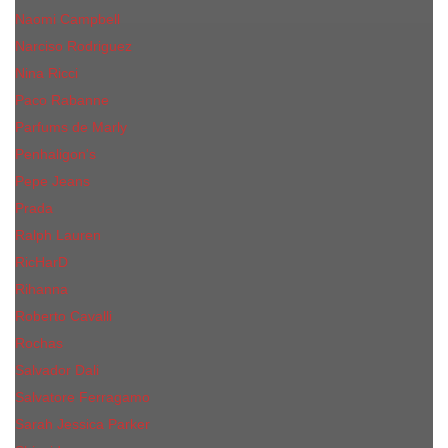
Naomi Campbell
Narciso Rodriguez
Nina Ricci
Paco Rabanne
Parfums de Marly
Penhaligon's
Pepe Jeans
Prada
Ralph Lauren
RicHarD
Rihanna
Roberto Cavalli
Rochas
Salvador Dali
Salvatore Ferragamo
Sarah Jessica Parker