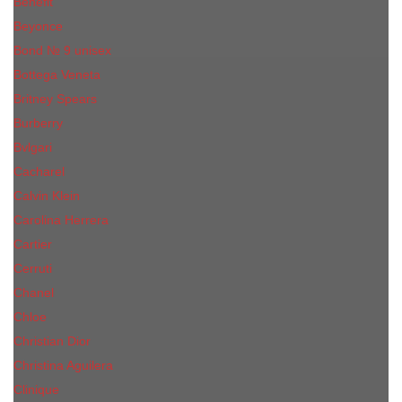
Benefit
Beyonce
Bond № 9 unisex
Bottega Veneta
Britney Spears
Burberry
Bvlgari
Cacharel
Calvin Klein
Carolina Herrera
Cartier
Cerruti
Сhanеl
Chloe
Christian Dior
Christina Aguilera
Сliniquе