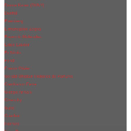
Donna Karan (DKNY)
Dunhill
Eisenberg
Ermenegildo Zegna
Escentric Molecules
Еsteе Lаudеr
Ex Nihilo
Fendi
Franck Olivier
Gerald Ghislain Histoires de Parfums
Gianfranco Ferre
Giorgio Armani
Givenchy
Gucci
Guerlain
Hermes