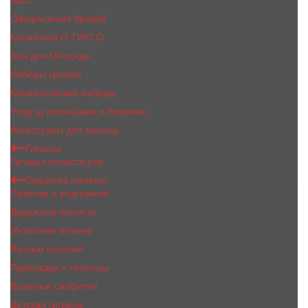
MaC
Оформление бровей
Косметика O.TWO.O
Хна для Мехенди
Наборы кремов
Косметические наборы
Уход за ресницами и бровями
Аксессуары для ресниц
Гигиена
Гигиена полости рта
Средства гигиены
Пелёнки и подгузники
Дорожные ёмкости
Интимная гигиена
Ватные палочки
Прокладки и тампоны
Влажные салфетки
Детская гигиена