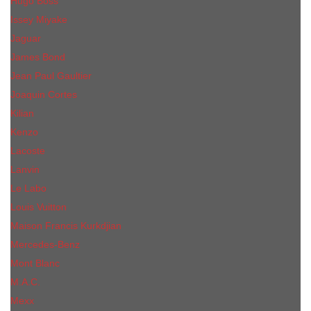
Hugo Boss
Issey Miyake
Jaguar
James Bond
Jean Paul Gaultier
Joaquin Сortes
Kilian
Kenzo
Lacoste
Lanvin
Le Labo
Louis Vuitton
Maison Francis Kurkdjian
Mercedes-Benz
Mont Blanc
M.А.C.
Mexx