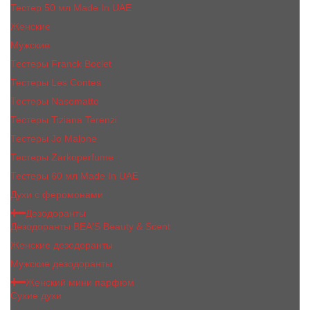
Тестер 50 мл Made In UAE
Женские
Мужские
Тестеры Franck Boclet
Тестеры Les Contes
Тестеры Nasomatto
Тестеры Tiziana Terenzi
Тестеры Jо Malоnе
Тестеры Zarkoperfume
Тестеры 60 мл Made In UAE
Духи с феромонами
Дезодоранты
Дезодоранты BEA'S Beauty & Scent
Женские дезодоранты
Мужские дезодоранты
Женский мини парфюм
Сухие духи