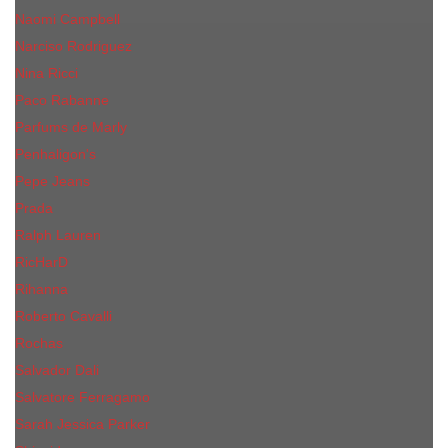
Naomi Campbell
Narciso Rodriguez
Nina Ricci
Paco Rabanne
Parfums de Marly
Penhaligon's
Pepe Jeans
Prada
Ralph Lauren
RicHarD
Rihanna
Roberto Cavalli
Rochas
Salvador Dali
Salvatore Ferragamo
Sarah Jessica Parker