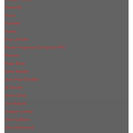
Givenchy
Gucci
Guerlain
Guess
Guy Laroche
Haute Fragrance Company HFC
Hermes
Hugo Boss
Issey Miyake
Jean Paul Gaultier
Jil Sander
Jimmi Choo
Jое Malоnе
Joaquin Cortes
John Galliano
John Richmond