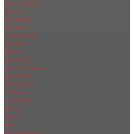
Narciso Rodriguez
Nasomatto
Paco Rabanne
Paris Hilton
Parfums de Marly
Penhaligon​'s
RicHarD
Salvador Dali
Salvatore Ferragamo
Sergio Tacchini
Tiziana Terenzi
Tom Ford
Tommy Hilfiger
Valentino
Versace
Xerjoff
Yves Saint Laurent