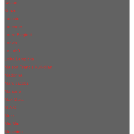
КиLian
Kenzo
Lacoste
Lancome
Laura Biagiotti
Lanvin
Lе Lab0
Lolita Lempicka
Maison Francis Kurkdjian
Madonna
Marc Jacobs
Mancera
Max Mara
M.А.C.
Mexx
Miu Miu
Mоsсhino