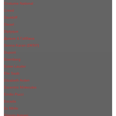
Costume National
Creed
Davidoff
Diesel
Diptyque
Дольче & Габбана
Donna Karan (DKNY)
Dupont
Eisenberg
Еsteе Lаudеr
Elie Saab
Elizabeth Arden
Escentric Molecules
Emilio Pucci
Escada
Ex Nihilo
Giorgio Armani