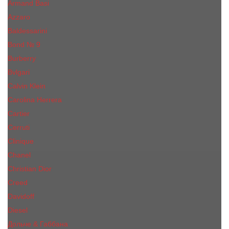
Armand Basi
Azzaro
Baldessarini
Bond № 9
Burberry
Bvlgari
Calvin Klein
Carolina Herrera
Cartier
Cerruti
Сliniquе
Chanel
Christian Dior
Creed
Davidoff
Diesel
Дольче & Габбана