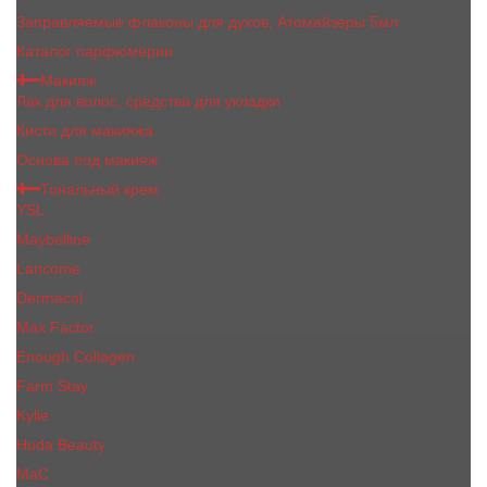
Заправляемые флаконы для духов, Атомайзеры 5мл
Каталог парфюмерии
Макияж
Лак для волос, средства для укладки
Кисти для макияжа
Основа под макияж
Тональный крем
YSL
Maybelline
Lancome
Dermacol
Max Factor
Enough Collagen
Farm Stay
Kylie
Huda Beauty
МаС