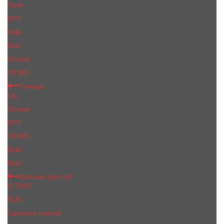
Tarte
NYX
Kylie
MaC
Сhanеl
OTWO
Помада
Lily
Chanel
NYX
OTWO
Kylie
МаС
Бальзам для губ
O.TWO
EOS
Сделано пчелой