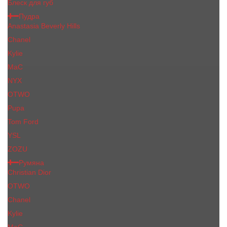
Блеск для губ
Пудра
Anastasia Beverly Hills
Chanel
Kylie
MaC
NYX
OTWO
Pupa
Tom Ford
YSL
ZOZU
Румяна
Christian Dior
OTWO
Сhanеl
Kylie