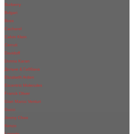
Burberry
Bvlgari
Boss
Cacharel
Calvin Klein
Cerruti
Davidoff
Donna Karan
Дольче & Габбана
Elizabeth Arden
Escentric Molecules
Franck Oliver
Gian Marco Venturi
Gucci
Jimmy Choo
Kenzo
Lacoste