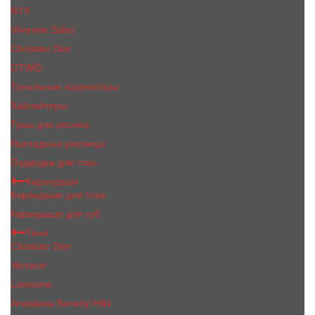
NYX
Vivienne Sabo
Сhristiаn Diоr
OTWO
Тональные корректоры
Хайлайтеры
Тушь для ресниц
Накладные ресницы
Подводка для глаз
Карандаши
Карандаши для глаз
Карандаши для губ
Тени
Christian Dior
Versace
Lancome
Anastasia Beverly Hills