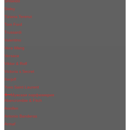
Shiseido
Sisley
Tiziana Terenzi
Tom Ford
Trussardi
Valentino
Vera Wang
Versace
Viktor & Rolf
Victoria s Secret
Xerjoff
Yves Saint Laurent
Мужская парфюмерия
Abercrombie & Fitch
Annifen
Antonio Banderas
Armaf