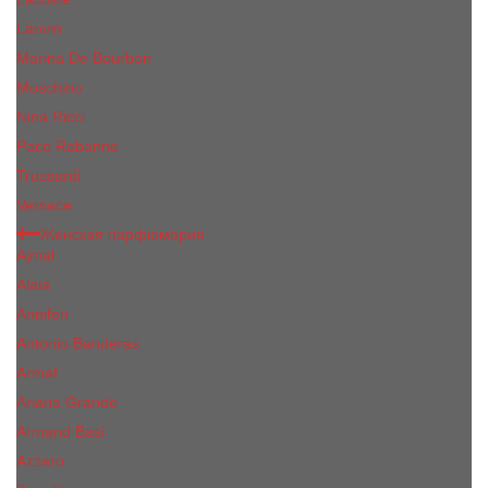
Lanvin
Marina De Bourbon
Moschino
Nina Ricci
Paco Rabanne
Trussardi
Versace
Женская парфюмерия
Ajmal
Alaia
Annifen
Antonio Banderas
Armaf
Ariana Grande
Armand Basi
Azzaro