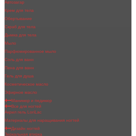
Автозагар
Крем для тела
Обертывание
Скраб для тела
Дымка для тела
Мыло
Парфюмированное мыло
Соль для ванн
Пена для ванн
Гель для душа
Косметическое масло
Эфирное масло
Маникюр и педикюр
Все для ногтей
Акрил гель LoriLac
Материалы для наращивания ногтей
Дизайн ногтей
Зеркальная втирка