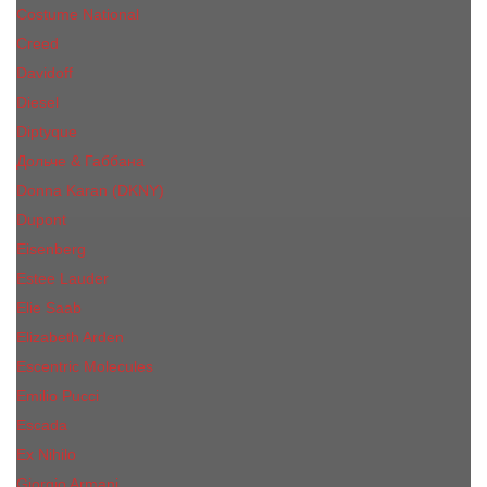
Costume National
Creed
Davidoff
Diesel
Diptyque
Дольче & Габбана
Donna Karan (DKNY)
Dupont
Eisenberg
Еsteе Lаudеr
Elie Saab
Elizabeth Arden
Escentric Molecules
Emilio Pucci
Escada
Ex Nihilo
Giorgio Armani