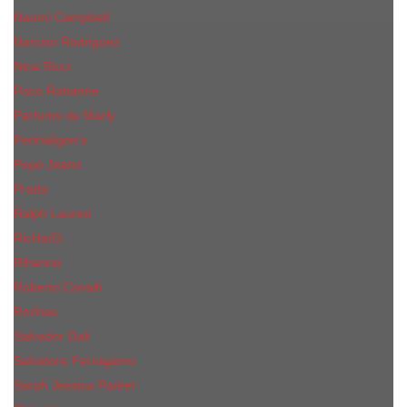
Naomi Campbell
Narciso Rodriguez
Nina Ricci
Paco Rabanne
Parfums de Marly
Penhaligon's
Pepe Jeans
Prada
Ralph Lauren
RicHarD
Rihanna
Roberto Cavalli
Rochas
Salvador Dali
Salvatore Ferragamo
Sarah Jessica Parker