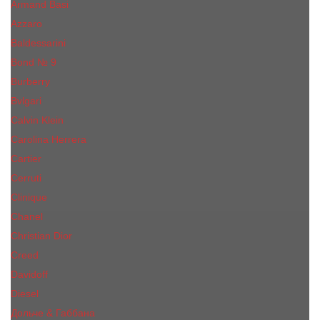
Armand Basi
Azzaro
Baldessarini
Bond № 9
Burberry
Bvlgari
Calvin Klein
Carolina Herrera
Cartier
Cerruti
Сliniquе
Chanel
Christian Dior
Creed
Davidoff
Diesel
Дольче & Габбана