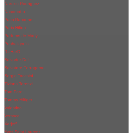
Narciso Rodriguez
Nasomatto
Paco Rabanne
Paris Hilton
Parfums de Marly
Penhaligon​'s
RicHarD
Salvador Dali
Salvatore Ferragamo
Sergio Tacchini
Tiziana Terenzi
Tom Ford
Tommy Hilfiger
Valentino
Versace
Xerjoff
Yves Saint Laurent