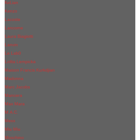
КиLian
Kenzo
Lacoste
Lancome
Laura Biagiotti
Lanvin
Lе Lab0
Lolita Lempicka
Maison Francis Kurkdjian
Madonna
Marc Jacobs
Mancera
Max Mara
M.А.C.
Mexx
Miu Miu
Mоsсhino