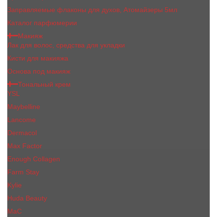
Заправляемые флаконы для духов, Атомайзеры 5мл
Каталог парфюмерии
Макияж
Лак для волос, средства для укладки
Кисти для макияжа
Основа под макияж
Тональный крем
YSL
Maybelline
Lancome
Dermacol
Max Factor
Enough Collagen
Farm Stay
Kylie
Huda Beauty
МаС