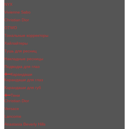
NYX
Vivienne Sabo
Сhristiаn Diоr
OTWO
Тональные корректоры
Хайлайтеры
Тушь для ресниц
Накладные ресницы
Подводка для глаз
Карандаши
Карандаши для глаз
Карандаши для губ
Тени
Christian Dior
Versace
Lancome
Anastasia Beverly Hills