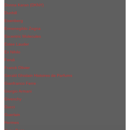
Donna Karan (DKNY)
Dunhill
Eisenberg
Ermenegildo Zegna
Escentric Molecules
Еsteе Lаudеr
Ex Nihilo
Fendi
Franck Olivier
Gerald Ghislain Histoires de Parfums
Gianfranco Ferre
Giorgio Armani
Givenchy
Gucci
Guerlain
Hermes