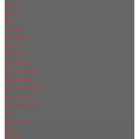
Burberry
Bvlgari
Boss
Cacharel
Calvin Klein
Cerruti
Davidoff
Donna Karan
Дольче & Габбана
Elizabeth Arden
Escentric Molecules
Franck Oliver
Gian Marco Venturi
Gucci
Jimmy Choo
Kenzo
Lacoste