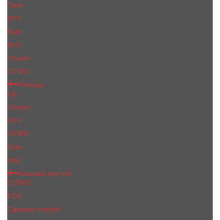
Tarte
NYX
Kylie
MaC
Сhanеl
OTWO
Помада
Lily
Chanel
NYX
OTWO
Kylie
МаС
Бальзам для губ
O.TWO
EOS
Сделано пчелой