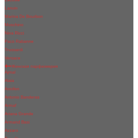
Lanvin
Marina De Bourbon
Moschino
Nina Ricci
Paco Rabanne
Trussardi
Versace
Женская парфюмерия
Ajmal
Alaia
Annifen
Antonio Banderas
Armaf
Ariana Grande
Armand Basi
Azzaro