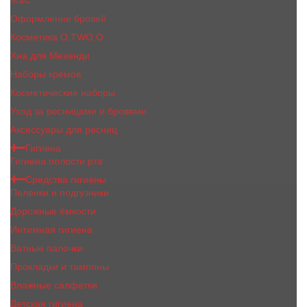
MaC
Оформление бровей
Косметика O.TWO.O
Хна для Мехенди
Наборы кремов
Косметические наборы
Уход за ресницами и бровями
Аксессуары для ресниц
Гигиена
Гигиена полости рта
Средства гигиены
Пелёнки и подгузники
Дорожные ёмкости
Интимная гигиена
Ватные палочки
Прокладки и тампоны
Влажные салфетки
Детская гигиена