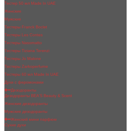
Тестер 50 мл Made In UAE
Женские
Мужские
Тестеры Franck Boclet
Тестеры Les Contes
Тестеры Nasomatto
Тестеры Tiziana Terenzi
Тестеры Jо Malоnе
Тестеры Zarkoperfume
Тестеры 60 мл Made In UAE
Духи с феромонами
Дезодоранты
Дезодоранты BEA'S Beauty & Scent
Женские дезодоранты
Мужские дезодоранты
Женский мини парфюм
Сухие духи