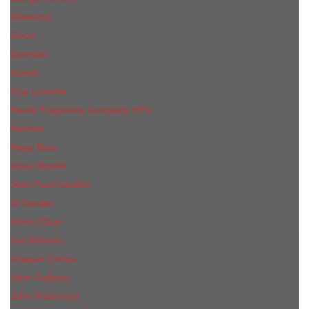
Givenchy
Gucci
Guerlain
Guess
Guy Laroche
Haute Fragrance Company HFC
Hermes
Hugo Boss
Issey Miyake
Jean Paul Gaultier
Jil Sander
Jimmi Choo
Jое Malоnе
Joaquin Cortes
John Galliano
John Richmond