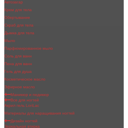
Автозагар
Крем для тела
Обертывание
Скраб для тела
Дымка для тела
Мыло
Парфюмированное мыло
Соль для ванн
Пена для ванн
Гель для душа
Косметическое масло
Эфирное масло
Маникюр и педикюр
Все для ногтей
Акрил гель LoriLac
Материалы для наращивания ногтей
Дизайн ногтей
Зеркальная втирка