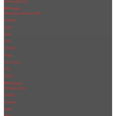
Блеск для губ
Пудра
Anastasia Beverly Hills
Chanel
Kylie
MaC
NYX
OTWO
Pupa
Tom Ford
YSL
ZOZU
Румяна
Christian Dior
OTWO
Сhanеl
Kylie