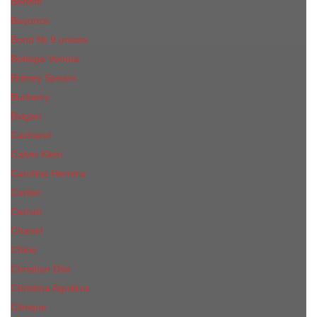
Benefit
Beyonce
Bond № 9 unisex
Bottega Veneta
Britney Spears
Burberry
Bvlgari
Cacharel
Calvin Klein
Carolina Herrera
Cartier
Cerruti
Сhanеl
Chloe
Christian Dior
Christina Aguilera
Сliniquе