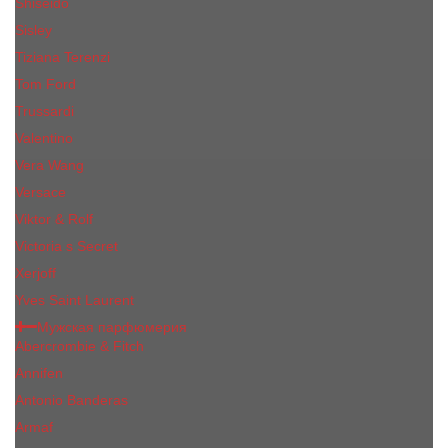
Shiseido
Sisley
Tiziana Terenzi
Tom Ford
Trussardi
Valentino
Vera Wang
Versace
Viktor & Rolf
Victoria s Secret
Xerjoff
Yves Saint Laurent
Мужская парфюмерия
Abercrombie & Fitch
Annifen
Antonio Banderas
Armaf