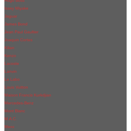
Hugo Boss
Issey Miyake
Jaguar
James Bond
Jean Paul Gaultier
Joaquin Сortes
Kilian
Kenzo
Lacoste
Lanvin
Le Labo
Louis Vuitton
Maison Francis Kurkdjian
Mercedes-Benz
Mont Blanc
M.А.C.
Mexx