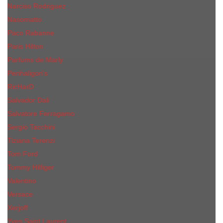
Narciso Rodriguez
Nasomatto
Paco Rabanne
Paris Hilton
Parfums de Marly
Penhaligon​'s
RicHarD
Salvador Dali
Salvatore Ferragamo
Sergio Tacchini
Tiziana Terenzi
Tom Ford
Tommy Hilfiger
Valentino
Versace
Xerjoff
Yves Saint Laurent