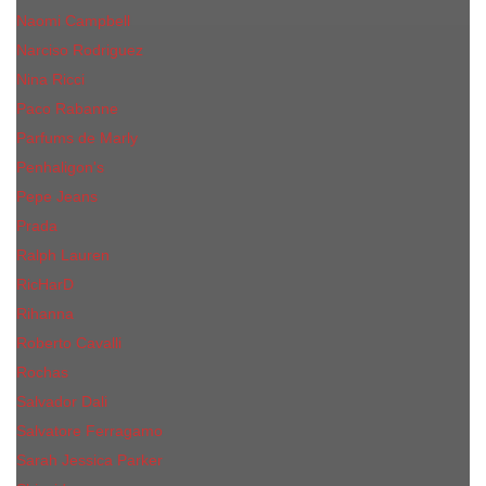
Naomi Campbell
Narciso Rodriguez
Nina Ricci
Paco Rabanne
Parfums de Marly
Penhaligon's
Pepe Jeans
Prada
Ralph Lauren
RicHarD
Rihanna
Roberto Cavalli
Rochas
Salvador Dali
Salvatore Ferragamo
Sarah Jessica Parker