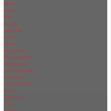
Burberry
Bvlgari
Boss
Cacharel
Calvin Klein
Cerruti
Davidoff
Donna Karan
Дольче & Габбана
Elizabeth Arden
Escentric Molecules
Franck Oliver
Gian Marco Venturi
Gucci
Jimmy Choo
Kenzo
Lacoste