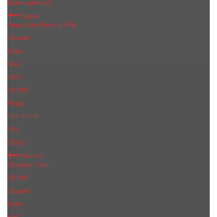
Блеск для губ
Пудра
Anastasia Beverly Hills
Chanel
Kylie
MaC
NYX
OTWO
Pupa
Tom Ford
YSL
ZOZU
Румяна
Christian Dior
OTWO
Сhanеl
Kylie