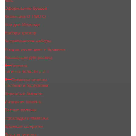
MaC
Оформление бровей
Косметика O.TWO.O
Хна для Мехенди
Наборы кремов
Косметические наборы
Уход за ресницами и бровями
Аксессуары для ресниц
Гигиена
Гигиена полости рта
Средства гигиены
Пелёнки и подгузники
Дорожные ёмкости
Интимная гигиена
Ватные палочки
Прокладки и тампоны
Влажные салфетки
Детская гигиена