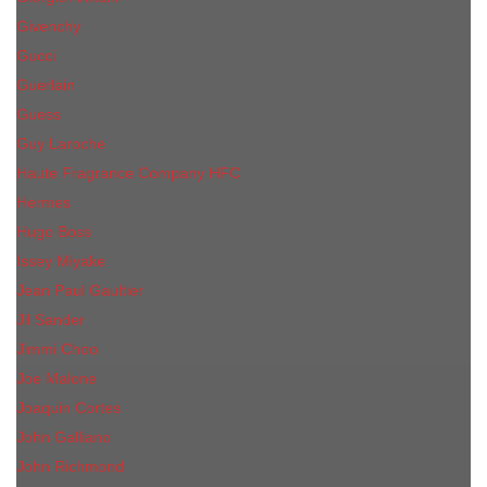
Givenchy
Gucci
Guerlain
Guess
Guy Laroche
Haute Fragrance Company HFC
Hermes
Hugo Boss
Issey Miyake
Jean Paul Gaultier
Jil Sander
Jimmi Choo
Jое Malоnе
Joaquin Cortes
John Galliano
John Richmond