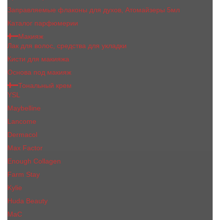
Заправляемые флаконы для духов, Атомайзеры 5мл
Каталог парфюмерии
Макияж
Лак для волос, средства для укладки
Кисти для макияжа
Основа под макияж
Тональный крем
YSL
Maybelline
Lancome
Dermacol
Max Factor
Enough Collagen
Farm Stay
Kylie
Huda Beauty
МаС