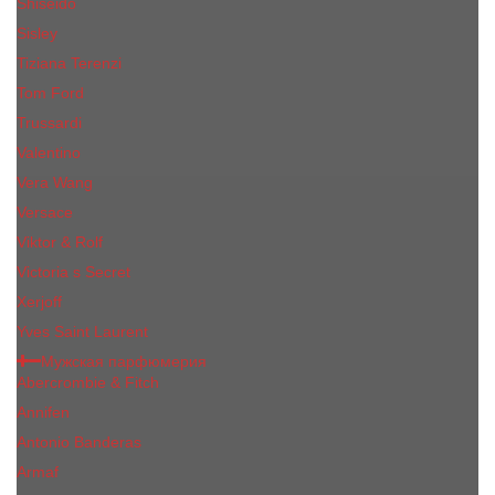
Shiseido
Sisley
Tiziana Terenzi
Tom Ford
Trussardi
Valentino
Vera Wang
Versace
Viktor & Rolf
Victoria s Secret
Xerjoff
Yves Saint Laurent
Мужская парфюмерия
Abercrombie & Fitch
Annifen
Antonio Banderas
Armaf