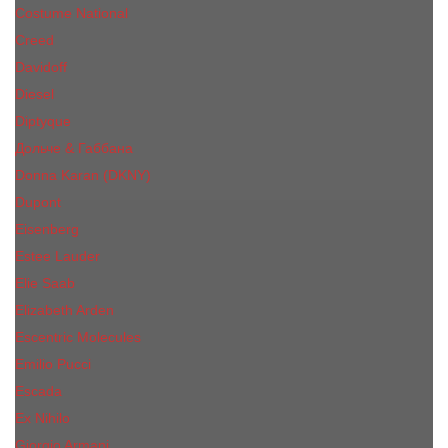
Costume National
Creed
Davidoff
Diesel
Diptyque
Дольче & Габбана
Donna Karan (DKNY)
Dupont
Eisenberg
Еsteе Lаudеr
Elie Saab
Elizabeth Arden
Escentric Molecules
Emilio Pucci
Escada
Ex Nihilo
Giorgio Armani