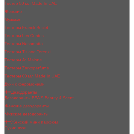
Тестер 50 мл Made In UAE
Женские
Мужские
Тестеры Franck Boclet
Тестеры Les Contes
Тестеры Nasomatto
Тестеры Tiziana Terenzi
Тестеры Jо Malоnе
Тестеры Zarkoperfume
Тестеры 60 мл Made In UAE
Духи с феромонами
Дезодоранты
Дезодоранты BEA'S Beauty & Scent
Женские дезодоранты
Мужские дезодоранты
Женский мини парфюм
Сухие духи