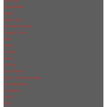
Hugo Boss
Issey Miyake
Jaguar
James Bond
Jean Paul Gaultier
Joaquin Сortes
Kilian
Kenzo
Lacoste
Lanvin
Le Labo
Louis Vuitton
Maison Francis Kurkdjian
Mercedes-Benz
Mont Blanc
M.А.C.
Mexx