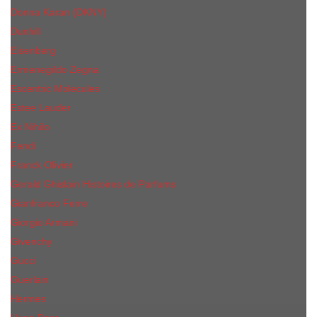
Donna Karan (DKNY)
Dunhill
Eisenberg
Ermenegildo Zegna
Escentric Molecules
Еsteе Lаudеr
Ex Nihilo
Fendi
Franck Olivier
Gerald Ghislain Histoires de Parfums
Gianfranco Ferre
Giorgio Armani
Givenchy
Gucci
Guerlain
Hermes