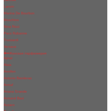
Lanvin
Marina De Bourbon
Moschino
Nina Ricci
Paco Rabanne
Trussardi
Versace
Женская парфюмерия
Ajmal
Alaia
Annifen
Antonio Banderas
Armaf
Ariana Grande
Armand Basi
Azzaro