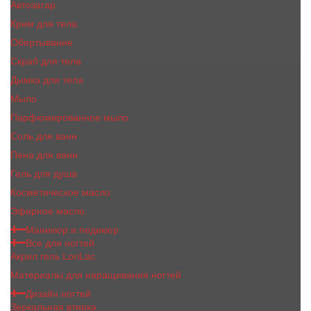
Автозагар
Крем для тела
Обертывание
Скраб для тела
Дымка для тела
Мыло
Парфюмированное мыло
Соль для ванн
Пена для ванн
Гель для душа
Косметическое масло
Эфирное масло
Маникюр и педикюр
Все для ногтей
Акрил гель LoriLac
Материалы для наращивания ногтей
Дизайн ногтей
Зеркальная втирка