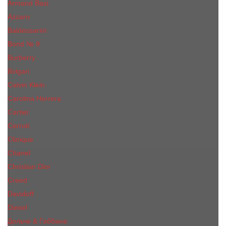
Armand Basi
Azzaro
Baldessarini
Bond № 9
Burberry
Bvlgari
Calvin Klein
Carolina Herrera
Cartier
Cerruti
Сliniquе
Chanel
Christian Dior
Creed
Davidoff
Diesel
Дольче & Габбана