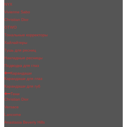
NYX
Vivienne Sabo
Сhristiаn Diоr
OTWO
Тональные корректоры
Хайлайтеры
Тушь для ресниц
Накладные ресницы
Подводка для глаз
Карандаши
Карандаши для глаз
Карандаши для губ
Тени
Christian Dior
Versace
Lancome
Anastasia Beverly Hills