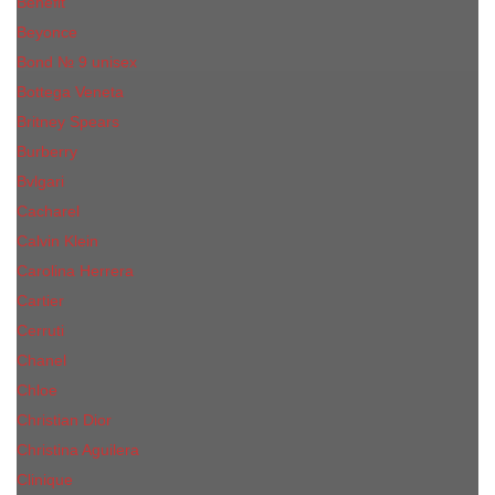
Benefit
Beyonce
Bond № 9 unisex
Bottega Veneta
Britney Spears
Burberry
Bvlgari
Cacharel
Calvin Klein
Carolina Herrera
Cartier
Cerruti
Сhanеl
Chloe
Christian Dior
Christina Aguilera
Сliniquе