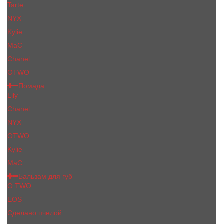
Tarte
NYX
Kylie
MaC
Сhanеl
OTWO
Помада
Lily
Chanel
NYX
OTWO
Kylie
МаС
Бальзам для губ
O.TWO
EOS
Сделано пчелой