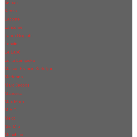
КиLian
Kenzo
Lacoste
Lancome
Laura Biagiotti
Lanvin
Lе Lab0
Lolita Lempicka
Maison Francis Kurkdjian
Madonna
Marc Jacobs
Mancera
Max Mara
M.А.C.
Mexx
Miu Miu
Mоsсhino