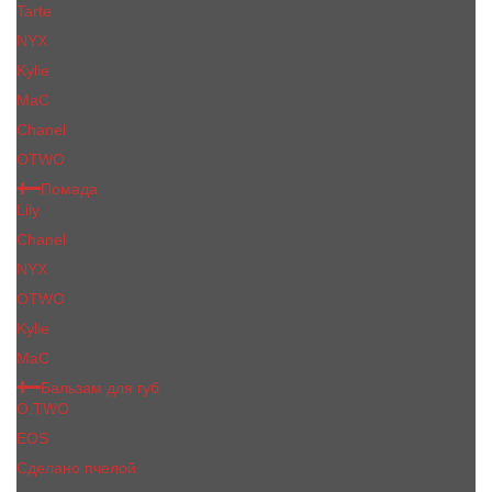
Tarte
NYX
Kylie
MaC
Сhanеl
OTWO
Помада
Lily
Chanel
NYX
OTWO
Kylie
МаС
Бальзам для губ
O.TWO
EOS
Сделано пчелой