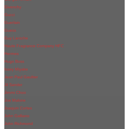
Givenchy
Gucci
Guerlain
Guess
Guy Laroche
Haute Fragrance Company HFC
Hermes
Hugo Boss
Issey Miyake
Jean Paul Gaultier
Jil Sander
Jimmi Choo
Jое Malоnе
Joaquin Cortes
John Galliano
John Richmond