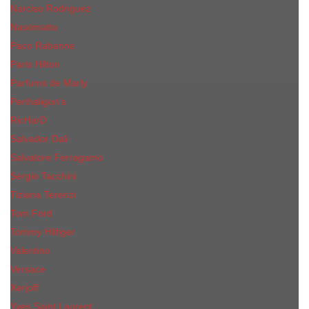
Narciso Rodriguez
Nasomatto
Paco Rabanne
Paris Hilton
Parfums de Marly
Penhaligon​'s
RicHarD
Salvador Dali
Salvatore Ferragamo
Sergio Tacchini
Tiziana Terenzi
Tom Ford
Tommy Hilfiger
Valentino
Versace
Xerjoff
Yves Saint Laurent