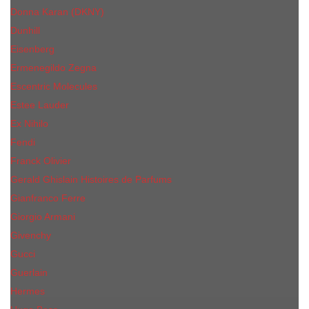
Donna Karan (DKNY)
Dunhill
Eisenberg
Ermenegildo Zegna
Escentric Molecules
Еsteе Lаudеr
Ex Nihilo
Fendi
Franck Olivier
Gerald Ghislain Histoires de Parfums
Gianfranco Ferre
Giorgio Armani
Givenchy
Gucci
Guerlain
Hermes