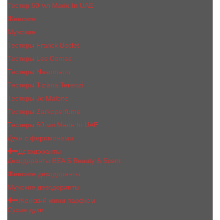
Тестер 50 мл Made In UAE
Женские
Мужские
Тестеры Franck Boclet
Тестеры Les Contes
Тестеры Nasomatto
Тестеры Tiziana Terenzi
Тестеры Jо Malоnе
Тестеры Zarkoperfume
Тестеры 60 мл Made In UAE
Духи с феромонами
Дезодоранты
Дезодоранты BEA'S Beauty & Scent
Женские дезодоранты
Мужские дезодоранты
Женский мини парфюм
Сухие духи