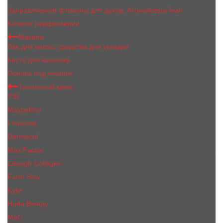
Заправляемые флаконы для духов, Атомайзеры 5мл
Каталог парфюмерии
Макияж
Лак для волос, средства для укладки
Кисти для макияжа
Основа под макияж
Тональный крем
YSL
Maybelline
Lancome
Dermacol
Max Factor
Enough Collagen
Farm Stay
Kylie
Huda Beauty
МаС