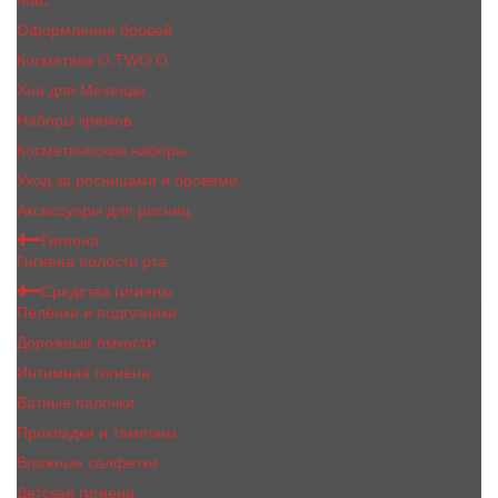
MaC
Оформление бровей
Косметика O.TWO.O
Хна для Мехенди
Наборы кремов
Косметические наборы
Уход за ресницами и бровями
Аксессуары для ресниц
Гигиена
Гигиена полости рта
Средства гигиены
Пелёнки и подгузники
Дорожные ёмкости
Интимная гигиена
Ватные палочки
Прокладки и тампоны
Влажные салфетки
Детская гигиена