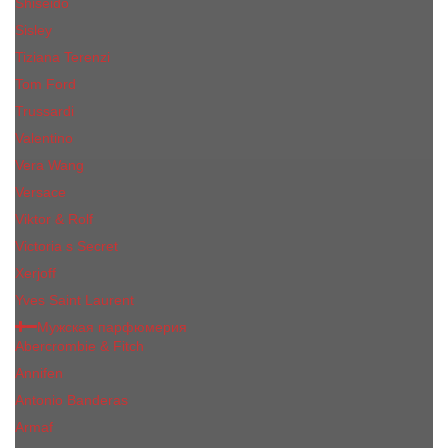
Shiseido
Sisley
Tiziana Terenzi
Tom Ford
Trussardi
Valentino
Vera Wang
Versace
Viktor & Rolf
Victoria s Secret
Xerjoff
Yves Saint Laurent
Мужская парфюмерия
Abercrombie & Fitch
Annifen
Antonio Banderas
Armaf