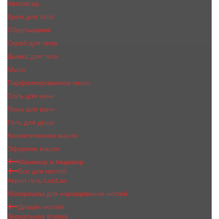
Автозагар
Крем для тела
Обертывание
Скраб для тела
Дымка для тела
Мыло
Парфюмированное мыло
Соль для ванн
Пена для ванн
Гель для душа
Косметическое масло
Эфирное масло
Маникюр и педикюр
Все для ногтей
Акрил гель LoriLac
Материалы для наращивания ногтей
Дизайн ногтей
Зеркальная втирка