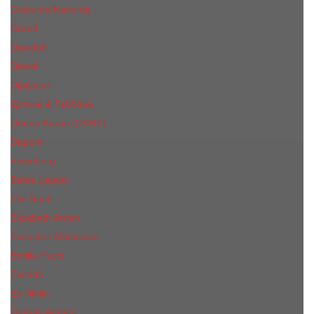
Costume National
Creed
Davidoff
Diesel
Diptyque
Дольче & Габбана
Donna Karan (DKNY)
Dupont
Eisenberg
Еsteе Lаudеr
Elie Saab
Elizabeth Arden
Escentric Molecules
Emilio Pucci
Escada
Ex Nihilo
Giorgio Armani