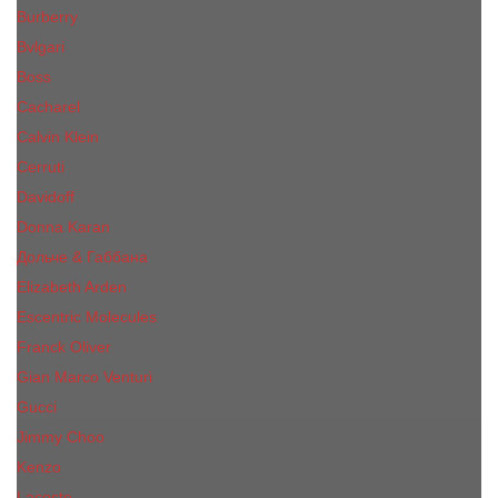
Burberry
Bvlgari
Boss
Cacharel
Calvin Klein
Cerruti
Davidoff
Donna Karan
Дольче & Габбана
Elizabeth Arden
Escentric Molecules
Franck Oliver
Gian Marco Venturi
Gucci
Jimmy Choo
Kenzo
Lacoste