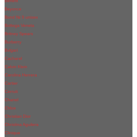
Benefit
Beyonce
Bond № 9 unisex
Bottega Veneta
Britney Spears
Burberry
Bvlgari
Cacharel
Calvin Klein
Carolina Herrera
Cartier
Cerruti
Сhanеl
Chloe
Christian Dior
Christina Aguilera
Сliniquе