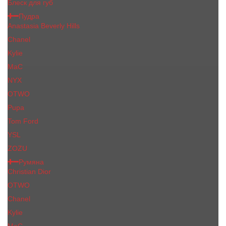
Блеск для губ
Пудра
Anastasia Beverly Hills
Chanel
Kylie
MaC
NYX
OTWO
Pupa
Tom Ford
YSL
ZOZU
Румяна
Christian Dior
OTWO
Сhanеl
Kylie