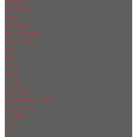
Hugo Boss
Issey Miyake
Jaguar
James Bond
Jean Paul Gaultier
Joaquin Сortes
Kilian
Kenzo
Lacoste
Lanvin
Le Labo
Louis Vuitton
Maison Francis Kurkdjian
Mercedes-Benz
Mont Blanc
M.А.C.
Mexx