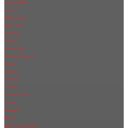
Armand Basi
Azzaro
Baldessarini
Bond № 9
Burberry
Bvlgari
Calvin Klein
Carolina Herrera
Cartier
Cerruti
Сliniquе
Chanel
Christian Dior
Creed
Davidoff
Diesel
Дольче & Габбана