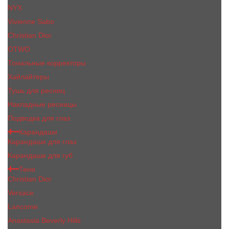
NYX
Vivienne Sabo
Сhristiаn Diоr
OTWO
Тональные корректоры
Хайлайтеры
Тушь для ресниц
Накладные ресницы
Подводка для глаз
Карандаши
Карандаши для глаз
Карандаши для губ
Тени
Christian Dior
Versace
Lancome
Anastasia Beverly Hills