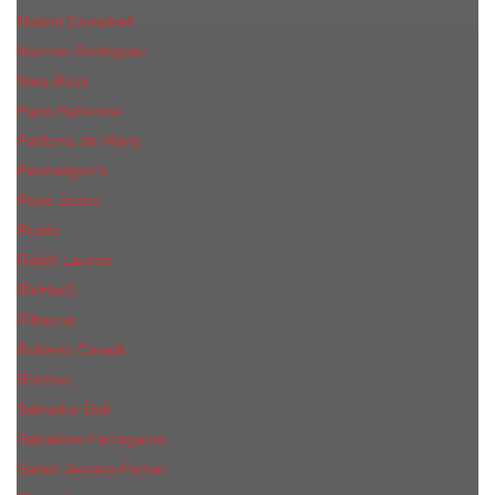
Naomi Campbell
Narciso Rodriguez
Nina Ricci
Paco Rabanne
Parfums de Marly
Penhaligon's
Pepe Jeans
Prada
Ralph Lauren
RicHarD
Rihanna
Roberto Cavalli
Rochas
Salvador Dali
Salvatore Ferragamo
Sarah Jessica Parker