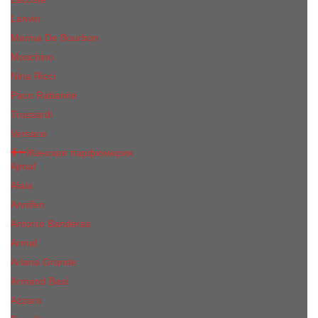
Lanvin
Marina De Bourbon
Moschino
Nina Ricci
Paco Rabanne
Trussardi
Versace
Женская парфюмерия
Ajmal
Alaia
Annifen
Antonio Banderas
Armaf
Ariana Grande
Armand Basi
Azzaro