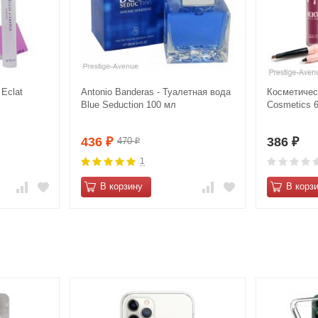
 Eclat
Antonio Banderas - Туалетная вода
Косметичес
Blue Seduction 100 мл
Cosmetics 
436
386
470
₽
₽
₽
1
В корзину
В корз