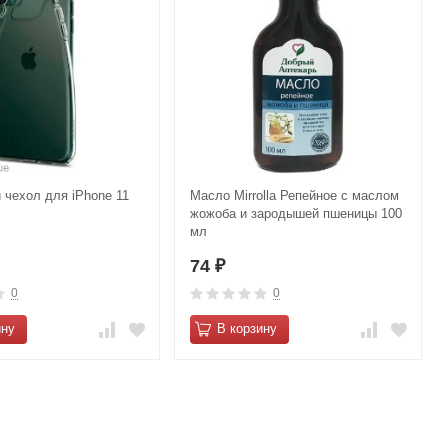
 чехол для iPhone 11
Масло Mirrolla Репейное с маслом
жожоба и зародышей пшеницы 100
мл
74
₽
0
0
ину
В корзину