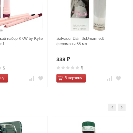
кий набор KKW by Kylie
Salvador Dali ItIsDream edt
6в1
феромоны 55 мл
338
₽
0
0
ину
В корзину