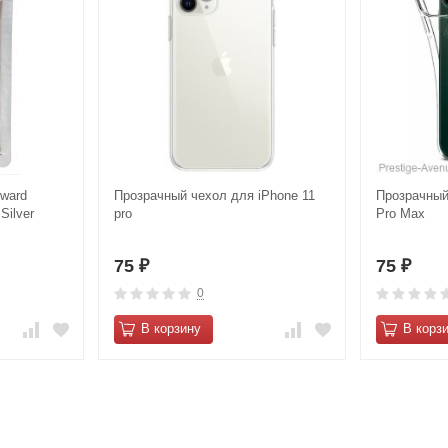
Award
Прозрачный чехол для iPhone 11
Прозрачный
Silver
pro
Pro Max
75
75
₽
₽
0
В корзину
В корз