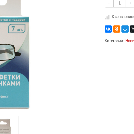
-
+
К сравнению
Категории:
Нови