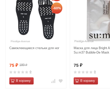
-60%
Самоклеющиеся стельки для ног
Маска для лица Bright 
Su:m37 Bubble-De Mask 
75
75
189
₽
₽
₽
0
0
В корзину
В корзину