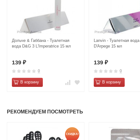
Дольче & Габбана - Туалетная
Lanvin - Туалетная вода
вода D&G 3 L'Imperatrice 15 мл
D'Arpege 15 мл
139
139
₽
₽
0
0
В корзину
В корзину
РЕКОМЕНДУЕМ ПОСМОТРЕТЬ
СКИДКА!