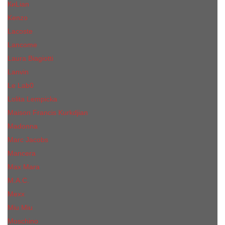
КиLian
Kenzo
Lacoste
Lancome
Laura Biagiotti
Lanvin
Lе Lab0
Lolita Lempicka
Maison Francis Kurkdjian
Madonna
Marc Jacobs
Mancera
Max Mara
M.А.C.
Mexx
Miu Miu
Mоsсhino