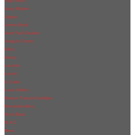
Hugo Boss
Issey Miyake
Jaguar
James Bond
Jean Paul Gaultier
Joaquin Сortes
Kilian
Kenzo
Lacoste
Lanvin
Le Labo
Louis Vuitton
Maison Francis Kurkdjian
Mercedes-Benz
Mont Blanc
M.А.C.
Mexx