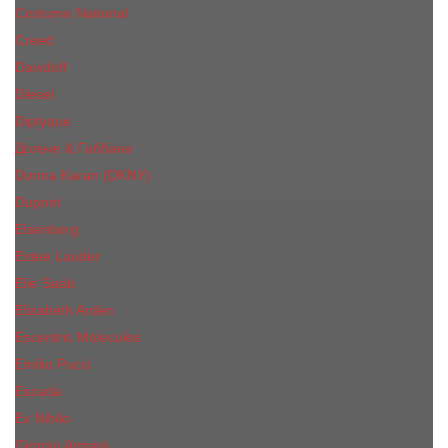
Costume National
Creed
Davidoff
Diesel
Diptyque
Дольче & Габбана
Donna Karan (DKNY)
Dupont
Eisenberg
Еsteе Lаudеr
Elie Saab
Elizabeth Arden
Escentric Molecules
Emilio Pucci
Escada
Ex Nihilo
Giorgio Armani