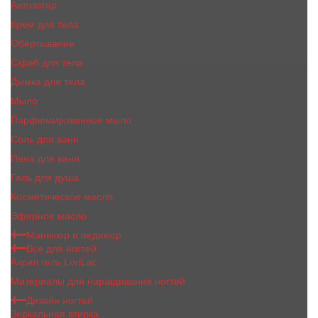
Автозагар
Крем для тела
Обертывание
Скраб для тела
Дымка для тела
Мыло
Парфюмированное мыло
Соль для ванн
Пена для ванн
Гель для душа
Косметическое масло
Эфирное масло
Маникюр и педикюр
Все для ногтей
Акрил гель LoriLac
Материалы для наращивания ногтей
Дизайн ногтей
Зеркальная втирка