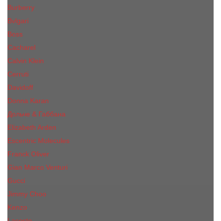
Burberry
Bvlgari
Boss
Cacharel
Calvin Klein
Cerruti
Davidoff
Donna Karan
Дольче & Габбана
Elizabeth Arden
Escentric Molecules
Franck Oliver
Gian Marco Venturi
Gucci
Jimmy Choo
Kenzo
Lacoste