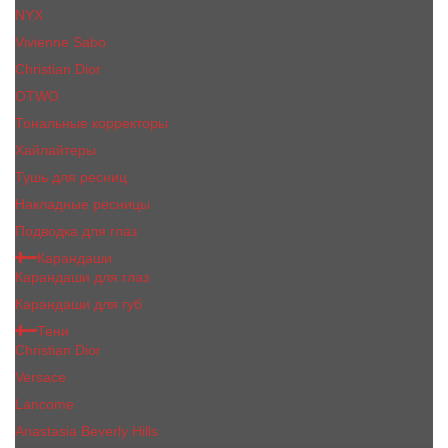
NYX
Vivienne Sabo
Сhristiаn Diоr
OTWO
Тональные корректоры
Хайлайтеры
Тушь для ресниц
Накладные ресницы
Подводка для глаз
Карандаши
Карандаши для глаз
Карандаши для губ
Тени
Christian Dior
Versace
Lancome
Anastasia Beverly Hills