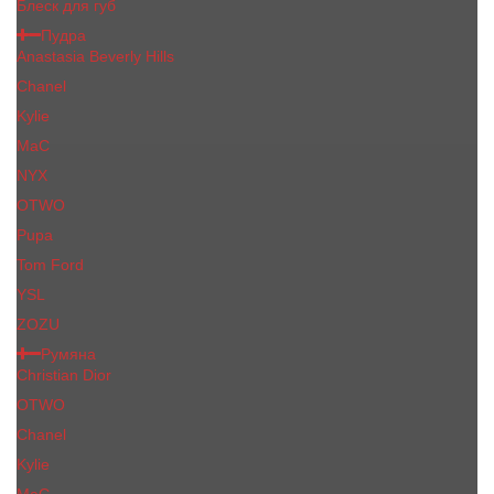
Блеск для губ
Пудра
Anastasia Beverly Hills
Chanel
Kylie
MaC
NYX
OTWO
Pupa
Tom Ford
YSL
ZOZU
Румяна
Christian Dior
OTWO
Сhanеl
Kylie