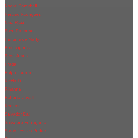
Naomi Campbell
Narciso Rodriguez
Nina Ricci
Paco Rabanne
Parfums de Marly
Penhaligon's
Pepe Jeans
Prada
Ralph Lauren
RicHarD
Rihanna
Roberto Cavalli
Rochas
Salvador Dali
Salvatore Ferragamo
Sarah Jessica Parker