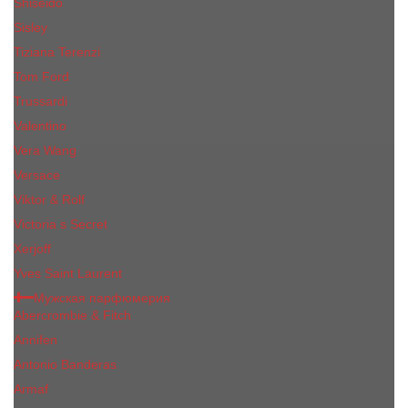
Shiseido
Sisley
Tiziana Terenzi
Tom Ford
Trussardi
Valentino
Vera Wang
Versace
Viktor & Rolf
Victoria s Secret
Xerjoff
Yves Saint Laurent
Мужская парфюмерия
Abercrombie & Fitch
Annifen
Antonio Banderas
Armaf