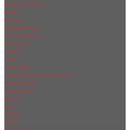
Donna Karan (DKNY)
Dunhill
Eisenberg
Ermenegildo Zegna
Escentric Molecules
Еsteе Lаudеr
Ex Nihilo
Fendi
Franck Olivier
Gerald Ghislain Histoires de Parfums
Gianfranco Ferre
Giorgio Armani
Givenchy
Gucci
Guerlain
Hermes