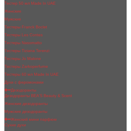
Тестер 50 мл Made In UAE
Женские
Мужские
Тестеры Franck Boclet
Тестеры Les Contes
Тестеры Nasomatto
Тестеры Tiziana Terenzi
Тестеры Jо Malоnе
Тестеры Zarkoperfume
Тестеры 60 мл Made In UAE
Духи с феромонами
Дезодоранты
Дезодоранты BEA'S Beauty & Scent
Женские дезодоранты
Мужские дезодоранты
Женский мини парфюм
Сухие духи