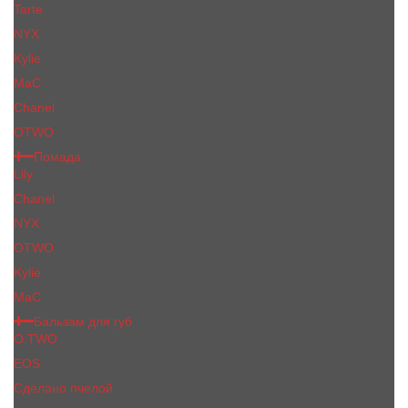
Tarte
NYX
Kylie
MaC
Сhanеl
OTWO
Помада
Lily
Chanel
NYX
OTWO
Kylie
МаС
Бальзам для губ
O.TWO
EOS
Сделано пчелой