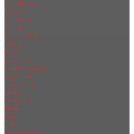
Narciso Rodriguez
Nasomatto
Paco Rabanne
Paris Hilton
Parfums de Marly
Penhaligon​'s
RicHarD
Salvador Dali
Salvatore Ferragamo
Sergio Tacchini
Tiziana Terenzi
Tom Ford
Tommy Hilfiger
Valentino
Versace
Xerjoff
Yves Saint Laurent