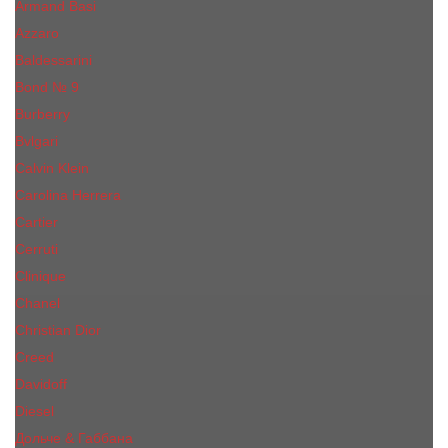
Armand Basi
Azzaro
Baldessarini
Bond № 9
Burberry
Bvlgari
Calvin Klein
Carolina Herrera
Cartier
Cerruti
Сliniquе
Chanel
Christian Dior
Creed
Davidoff
Diesel
Дольче & Габбана