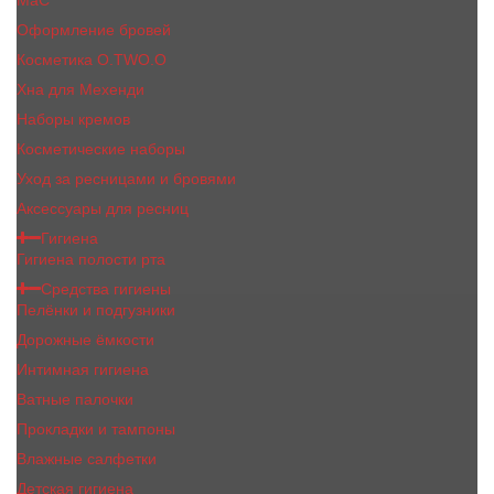
MaC
Оформление бровей
Косметика O.TWO.O
Хна для Мехенди
Наборы кремов
Косметические наборы
Уход за ресницами и бровями
Аксессуары для ресниц
Гигиена
Гигиена полости рта
Средства гигиены
Пелёнки и подгузники
Дорожные ёмкости
Интимная гигиена
Ватные палочки
Прокладки и тампоны
Влажные салфетки
Детская гигиена