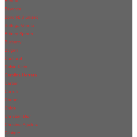
Benefit
Beyonce
Bond № 9 unisex
Bottega Veneta
Britney Spears
Burberry
Bvlgari
Cacharel
Calvin Klein
Carolina Herrera
Cartier
Cerruti
Сhanеl
Chloe
Christian Dior
Christina Aguilera
Сliniquе