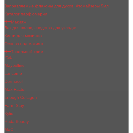
Заправляемые флаконы для духов, Атомайзеры 5мл
Каталог парфюмерии
Макияж
Лак для волос, средства для укладки
Кисти для макияжа
Основа под макияж
Тональный крем
YSL
Maybelline
Lancome
Dermacol
Max Factor
Enough Collagen
Farm Stay
Kylie
Huda Beauty
МаС