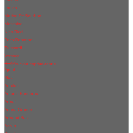
Lanvin
Marina De Bourbon
Moschino
Nina Ricci
Paco Rabanne
Trussardi
Versace
Женская парфюмерия
Ajmal
Alaia
Annifen
Antonio Banderas
Armaf
Ariana Grande
Armand Basi
Azzaro