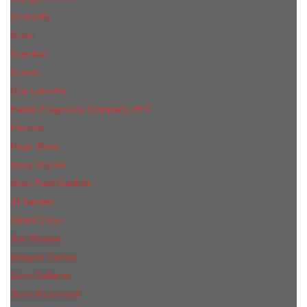
Givenchy
Gucci
Guerlain
Guess
Guy Laroche
Haute Fragrance Company HFC
Hermes
Hugo Boss
Issey Miyake
Jean Paul Gaultier
Jil Sander
Jimmi Choo
Jое Malоnе
Joaquin Cortes
John Galliano
John Richmond