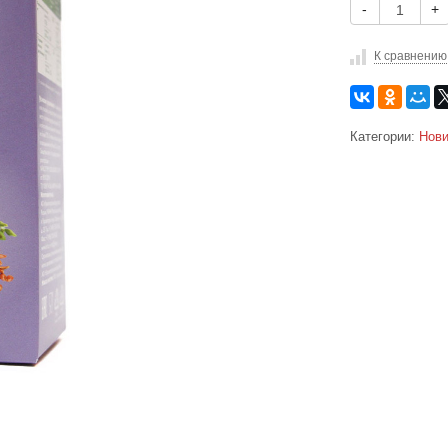
-
+
К сравнению
Категории:
Нови