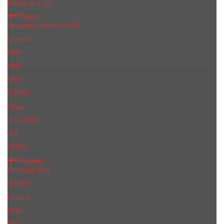
Блеск для губ
Пудра
Anastasia Beverly Hills
Chanel
Kylie
MaC
NYX
OTWO
Pupa
Tom Ford
YSL
ZOZU
Румяна
Christian Dior
OTWO
Сhanеl
Kylie