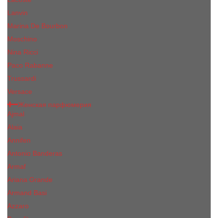
Lanvin
Marina De Bourbon
Moschino
Nina Ricci
Paco Rabanne
Trussardi
Versace
Женская парфюмерия
Ajmal
Alaia
Annifen
Antonio Banderas
Armaf
Ariana Grande
Armand Basi
Azzaro