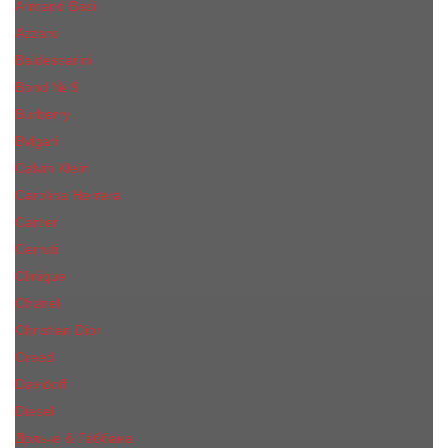
Armand Basi
Azzaro
Baldessarini
Bond № 9
Burberry
Bvlgari
Calvin Klein
Carolina Herrera
Cartier
Cerruti
Сliniquе
Chanel
Christian Dior
Creed
Davidoff
Diesel
Дольче & Габбана