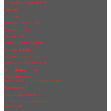
Тестер 50 мл Made In UAE
Женские
Мужские
Тестеры Franck Boclet
Тестеры Les Contes
Тестеры Nasomatto
Тестеры Tiziana Terenzi
Тестеры Jо Malоnе
Тестеры Zarkoperfume
Тестеры 60 мл Made In UAE
Духи с феромонами
Дезодоранты
Дезодоранты BEA'S Beauty & Scent
Женские дезодоранты
Мужские дезодоранты
Женский мини парфюм
Сухие духи