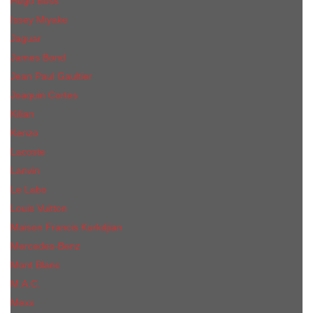
Hugo Boss
Issey Miyake
Jaguar
James Bond
Jean Paul Gaultier
Joaquin Сortes
Kilian
Kenzo
Lacoste
Lanvin
Le Labo
Louis Vuitton
Maison Francis Kurkdjian
Mercedes-Benz
Mont Blanc
M.А.C.
Mexx