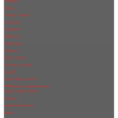
Shiseido
Sisley
Tiziana Terenzi
Tom Ford
Trussardi
Valentino
Vera Wang
Versace
Viktor & Rolf
Victoria s Secret
Xerjoff
Yves Saint Laurent
Мужская парфюмерия
Abercrombie & Fitch
Annifen
Antonio Banderas
Armaf