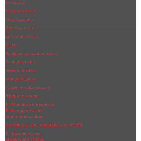
Автозагар
Крем для тела
Обертывание
Скраб для тела
Дымка для тела
Мыло
Парфюмированное мыло
Соль для ванн
Пена для ванн
Гель для душа
Косметическое масло
Эфирное масло
Маникюр и педикюр
Все для ногтей
Акрил гель LoriLac
Материалы для наращивания ногтей
Дизайн ногтей
Зеркальная втирка