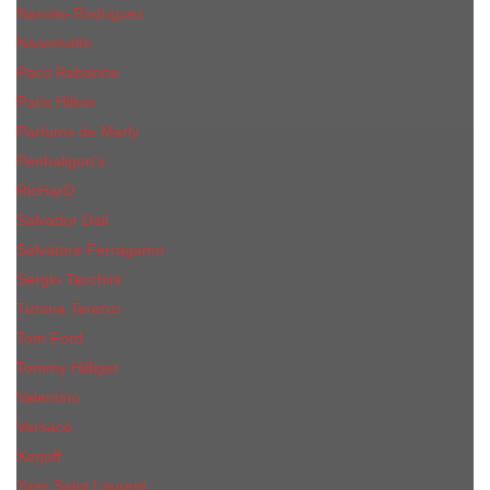
Narciso Rodriguez
Nasomatto
Paco Rabanne
Paris Hilton
Parfums de Marly
Penhaligon​'s
RicHarD
Salvador Dali
Salvatore Ferragamo
Sergio Tacchini
Tiziana Terenzi
Tom Ford
Tommy Hilfiger
Valentino
Versace
Xerjoff
Yves Saint Laurent