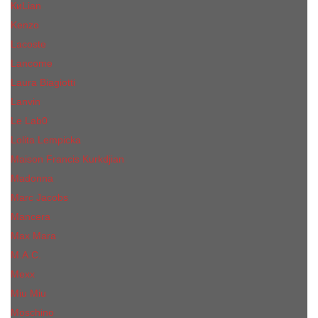
КиLian
Kenzo
Lacoste
Lancome
Laura Biagiotti
Lanvin
Lе Lab0
Lolita Lempicka
Maison Francis Kurkdjian
Madonna
Marc Jacobs
Mancera
Max Mara
M.А.C.
Mexx
Miu Miu
Mоsсhino