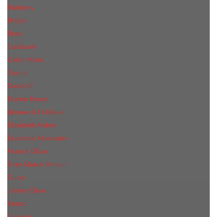
Burberry
Bvlgari
Boss
Cacharel
Calvin Klein
Cerruti
Davidoff
Donna Karan
Дольче & Габбана
Elizabeth Arden
Escentric Molecules
Franck Oliver
Gian Marco Venturi
Gucci
Jimmy Choo
Kenzo
Lacoste