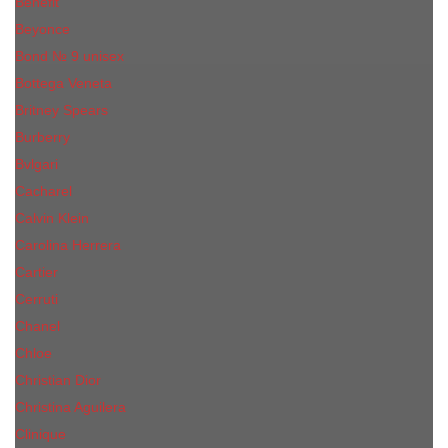
Benefit
Beyonce
Bond № 9 unisex
Bottega Veneta
Britney Spears
Burberry
Bvlgari
Cacharel
Calvin Klein
Carolina Herrera
Cartier
Cerruti
Сhanеl
Chloe
Christian Dior
Christina Aguilera
Сliniquе