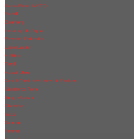
Donna Karan (DKNY)
Dunhill
Eisenberg
Ermenegildo Zegna
Escentric Molecules
Еsteе Lаudеr
Ex Nihilo
Fendi
Franck Olivier
Gerald Ghislain Histoires de Parfums
Gianfranco Ferre
Giorgio Armani
Givenchy
Gucci
Guerlain
Hermes