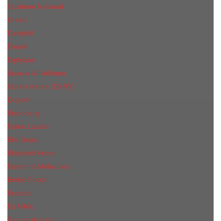
Costume National
Creed
Davidoff
Diesel
Diptyque
Дольче & Габбана
Donna Karan (DKNY)
Dupont
Eisenberg
Еsteе Lаudеr
Elie Saab
Elizabeth Arden
Escentric Molecules
Emilio Pucci
Escada
Ex Nihilo
Giorgio Armani