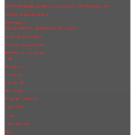
Заправляемые флаконы для духов, Атомайзеры 5мл
Каталог парфюмерии
Макияж
Лак для волос, средства для укладки
Кисти для макияжа
Основа под макияж
Тональный крем
YSL
Maybelline
Lancome
Dermacol
Max Factor
Enough Collagen
Farm Stay
Kylie
Huda Beauty
МаС