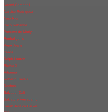
Naomi Campbell
Narciso Rodriguez
Nina Ricci
Paco Rabanne
Parfums de Marly
Penhaligon's
Pepe Jeans
Prada
Ralph Lauren
RicHarD
Rihanna
Roberto Cavalli
Rochas
Salvador Dali
Salvatore Ferragamo
Sarah Jessica Parker