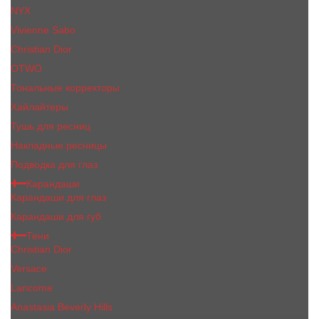
NYX
Vivienne Sabo
Сhristiаn Diоr
OTWO
Тональные корректоры
Хайлайтеры
Тушь для ресниц
Накладные ресницы
Подводка для глаз
Карандаши
Карандаши для глаз
Карандаши для губ
Тени
Christian Dior
Versace
Lancome
Anastasia Beverly Hills