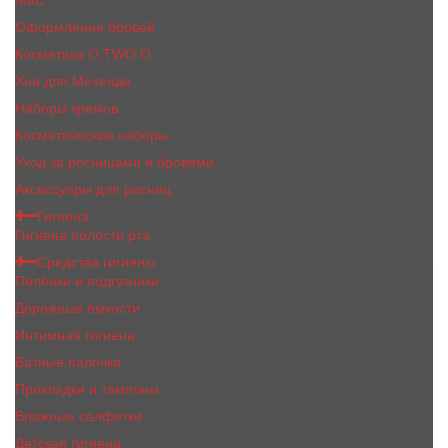
MaC
Оформление бровей
Косметика O.TWO.O
Хна для Мехенди
Наборы кремов
Косметические наборы
Уход за ресницами и бровями
Аксессуары для ресниц
Гигиена
Гигиена полости рта
Средства гигиены
Пелёнки и подгузники
Дорожные ёмкости
Интимная гигиена
Ватные палочки
Прокладки и тампоны
Влажные салфетки
Детская гигиена