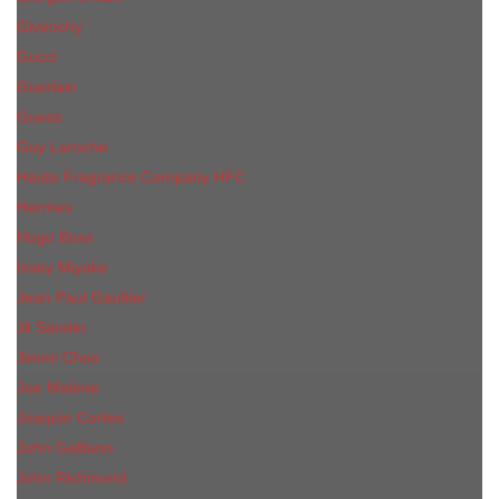
Givenchy
Gucci
Guerlain
Guess
Guy Laroche
Haute Fragrance Company HFC
Hermes
Hugo Boss
Issey Miyake
Jean Paul Gaultier
Jil Sander
Jimmi Choo
Jое Malоnе
Joaquin Cortes
John Galliano
John Richmond