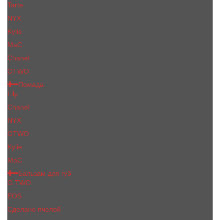
Tarte
NYX
Kylie
MaC
Сhanеl
OTWO
Помада
Lily
Chanel
NYX
OTWO
Kylie
МаС
Бальзам для губ
O.TWO
EOS
Сделано пчелой