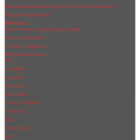
Заправляемые флаконы для духов, Атомайзеры 5мл
Каталог парфюмерии
Макияж
Лак для волос, средства для укладки
Кисти для макияжа
Основа под макияж
Тональный крем
YSL
Maybelline
Lancome
Dermacol
Max Factor
Enough Collagen
Farm Stay
Kylie
Huda Beauty
МаС