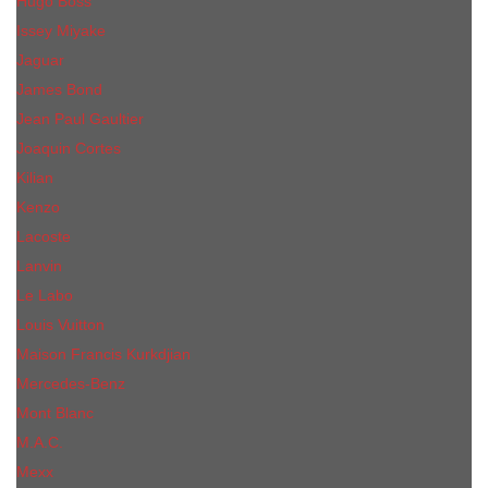
Hugo Boss
Issey Miyake
Jaguar
James Bond
Jean Paul Gaultier
Joaquin Сortes
Kilian
Kenzo
Lacoste
Lanvin
Le Labo
Louis Vuitton
Maison Francis Kurkdjian
Mercedes-Benz
Mont Blanc
M.А.C.
Mexx