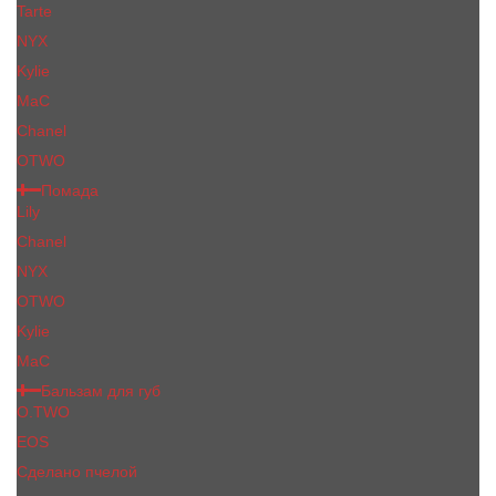
Tarte
NYX
Kylie
MaC
Сhanеl
OTWO
Помада
Lily
Chanel
NYX
OTWO
Kylie
МаС
Бальзам для губ
O.TWO
EOS
Сделано пчелой