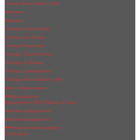
Тестер 50 мл Made In UAE
Женские
Мужские
Тестеры Franck Boclet
Тестеры Les Contes
Тестеры Nasomatto
Тестеры Tiziana Terenzi
Тестеры Jо Malоnе
Тестеры Zarkoperfume
Тестеры 60 мл Made In UAE
Духи с феромонами
Дезодоранты
Дезодоранты BEA'S Beauty & Scent
Женские дезодоранты
Мужские дезодоранты
Женский мини парфюм
Сухие духи