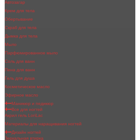
Автозагар
Крем для тела
Обертывание
Скраб для тела
Дымка для тела
Мыло
Парфюмированное мыло
Соль для ванн
Пена для ванн
Гель для душа
Косметическое масло
Эфирное масло
Маникюр и педикюр
Все для ногтей
Акрил гель LoriLac
Материалы для наращивания ногтей
Дизайн ногтей
Зеркальная втирка