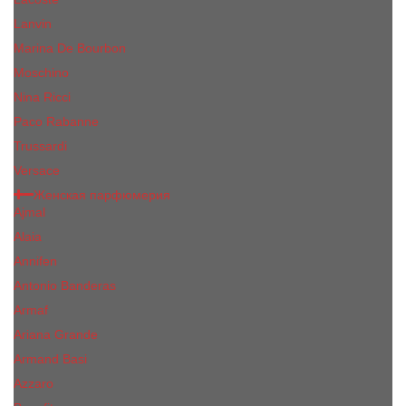
Lanvin
Marina De Bourbon
Moschino
Nina Ricci
Paco Rabanne
Trussardi
Versace
Женская парфюмерия
Ajmal
Alaia
Annifen
Antonio Banderas
Armaf
Ariana Grande
Armand Basi
Azzaro