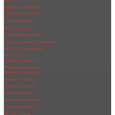
MaC
Оформление бровей
Косметика O.TWO.O
Хна для Мехенди
Наборы кремов
Косметические наборы
Уход за ресницами и бровями
Аксессуары для ресниц
Гигиена
Гигиена полости рта
Средства гигиены
Пелёнки и подгузники
Дорожные ёмкости
Интимная гигиена
Ватные палочки
Прокладки и тампоны
Влажные салфетки
Детская гигиена