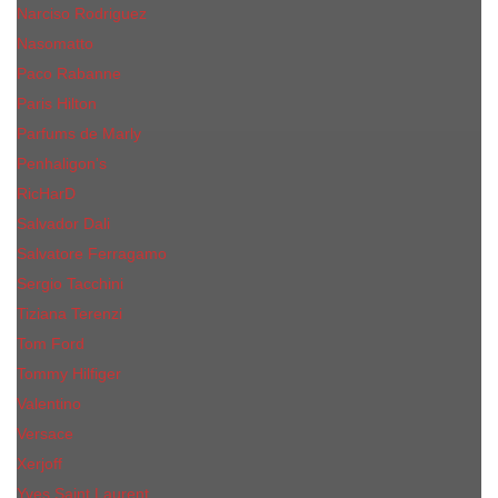
Narciso Rodriguez
Nasomatto
Paco Rabanne
Paris Hilton
Parfums de Marly
Penhaligon​'s
RicHarD
Salvador Dali
Salvatore Ferragamo
Sergio Tacchini
Tiziana Terenzi
Tom Ford
Tommy Hilfiger
Valentino
Versace
Xerjoff
Yves Saint Laurent