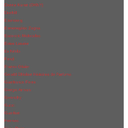
Donna Karan (DKNY)
Dunhill
Eisenberg
Ermenegildo Zegna
Escentric Molecules
Еsteе Lаudеr
Ex Nihilo
Fendi
Franck Olivier
Gerald Ghislain Histoires de Parfums
Gianfranco Ferre
Giorgio Armani
Givenchy
Gucci
Guerlain
Hermes