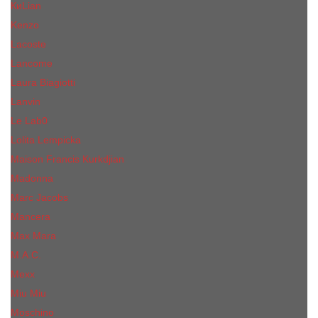
КиLian
Kenzo
Lacoste
Lancome
Laura Biagiotti
Lanvin
Lе Lab0
Lolita Lempicka
Maison Francis Kurkdjian
Madonna
Marc Jacobs
Mancera
Max Mara
M.А.C.
Mexx
Miu Miu
Mоsсhino