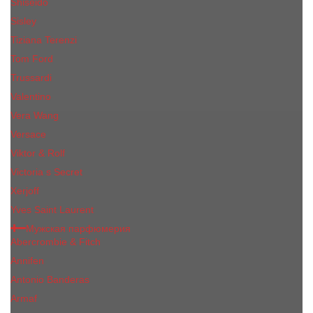
Shiseido
Sisley
Tiziana Terenzi
Tom Ford
Trussardi
Valentino
Vera Wang
Versace
Viktor & Rolf
Victoria s Secret
Xerjoff
Yves Saint Laurent
Мужская парфюмерия
Abercrombie & Fitch
Annifen
Antonio Banderas
Armaf