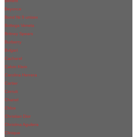
Benefit
Beyonce
Bond № 9 unisex
Bottega Veneta
Britney Spears
Burberry
Bvlgari
Cacharel
Calvin Klein
Carolina Herrera
Cartier
Cerruti
Сhanеl
Chloe
Christian Dior
Christina Aguilera
Сliniquе