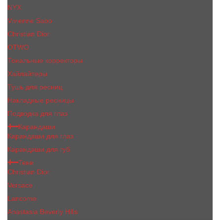
NYX
Vivienne Sabo
Сhristiаn Diоr
OTWO
Тональные корректоры
Хайлайтеры
Тушь для ресниц
Накладные ресницы
Подводка для глаз
Карандаши
Карандаши для глаз
Карандаши для губ
Тени
Christian Dior
Versace
Lancome
Anastasia Beverly Hills