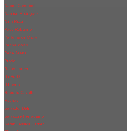
Naomi Campbell
Narciso Rodriguez
Nina Ricci
Paco Rabanne
Parfums de Marly
Penhaligon's
Pepe Jeans
Prada
Ralph Lauren
RicHarD
Rihanna
Roberto Cavalli
Rochas
Salvador Dali
Salvatore Ferragamo
Sarah Jessica Parker