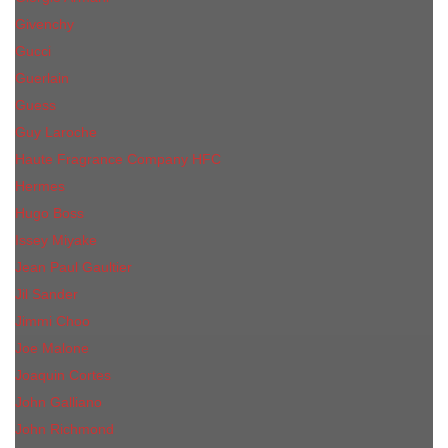
Givenchy
Gucci
Guerlain
Guess
Guy Laroche
Haute Fragrance Company HFC
Hermes
Hugo Boss
Issey Miyake
Jean Paul Gaultier
Jil Sander
Jimmi Choo
Jое Malоnе
Joaquin Cortes
John Galliano
John Richmond