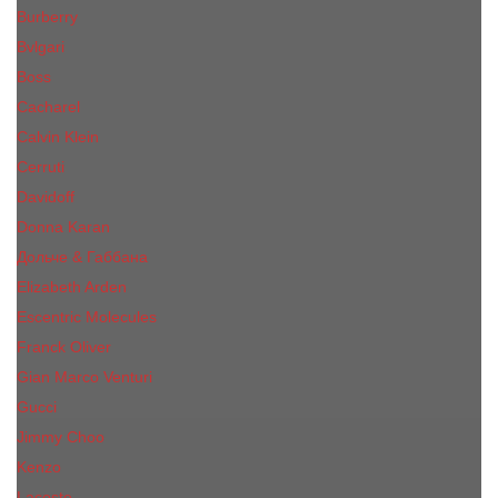
Burberry
Bvlgari
Boss
Cacharel
Calvin Klein
Cerruti
Davidoff
Donna Karan
Дольче & Габбана
Elizabeth Arden
Escentric Molecules
Franck Oliver
Gian Marco Venturi
Gucci
Jimmy Choo
Kenzo
Lacoste