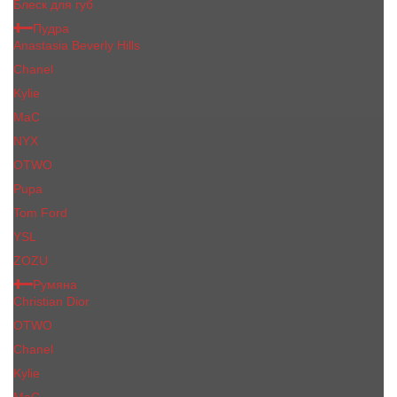
Блеск для губ
Пудра
Anastasia Beverly Hills
Chanel
Kylie
MaC
NYX
OTWO
Pupa
Tom Ford
YSL
ZOZU
Румяна
Christian Dior
OTWO
Сhanеl
Kylie