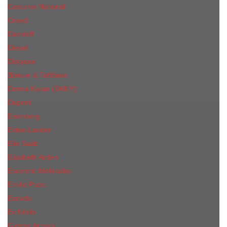
Costume National
Creed
Davidoff
Diesel
Diptyque
Дольче & Габбана
Donna Karan (DKNY)
Dupont
Eisenberg
Еsteе Lаudеr
Elie Saab
Elizabeth Arden
Escentric Molecules
Emilio Pucci
Escada
Ex Nihilo
Giorgio Armani