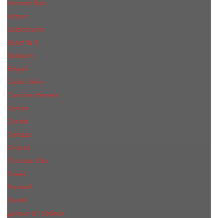
Armand Basi
Azzaro
Baldessarini
Bond № 9
Burberry
Bvlgari
Calvin Klein
Carolina Herrera
Cartier
Cerruti
Сliniquе
Chanel
Christian Dior
Creed
Davidoff
Diesel
Дольче & Габбана