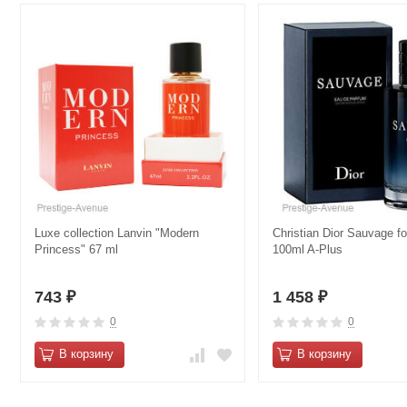
Luxe collection Lanvin "Modern
Christian Dior Sauvage f
Princess" 67 ml
100ml A-Plus
743
1 458
₽
₽
0
0
В корзину
В корзину