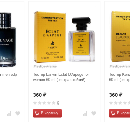
or men edp
Тестер Lanvin Eclat D'Arpege for
Тестер Kenz
women 60 ml (экстра-стойкий)
60 ml (экст
360
360
₽
₽
0
В корзину
В корз