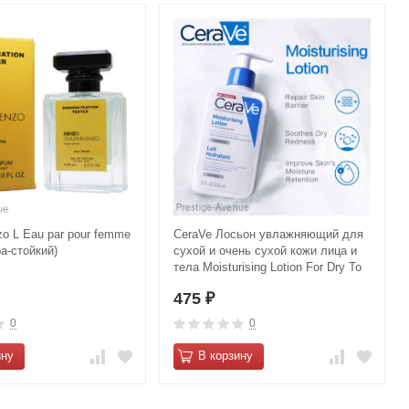
o L Eau par pour femme
CeraVe Лосьон увлажняющий для
ра-стойкий)
сухой и очень сухой кожи лица и
тела Moisturising Lotion For Dry To
Very Dry Skin 236 мл
475
₽
0
0
ину
В корзину