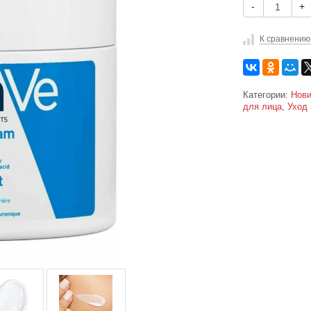
-
+
К сравнению
Категории:
Нови
для лица
,
Уход 