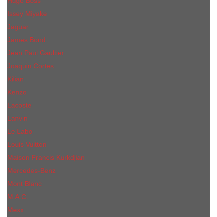
Hugo Boss
Issey Miyake
Jaguar
James Bond
Jean Paul Gaultier
Joaquin Сortes
Kilian
Kenzo
Lacoste
Lanvin
Le Labo
Louis Vuitton
Maison Francis Kurkdjian
Mercedes-Benz
Mont Blanc
M.А.C.
Mexx