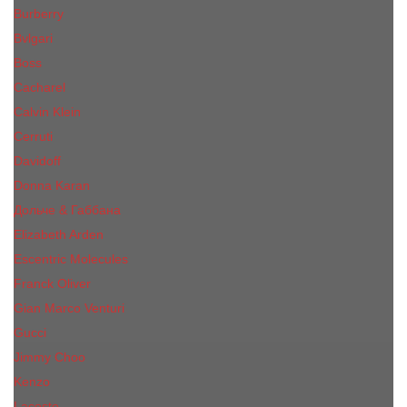
Burberry
Bvlgari
Boss
Cacharel
Calvin Klein
Cerruti
Davidoff
Donna Karan
Дольче & Габбана
Elizabeth Arden
Escentric Molecules
Franck Oliver
Gian Marco Venturi
Gucci
Jimmy Choo
Kenzo
Lacoste