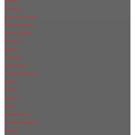
Benefit
Beyonce
Bond № 9 unisex
Bottega Veneta
Britney Spears
Burberry
Bvlgari
Cacharel
Calvin Klein
Carolina Herrera
Cartier
Cerruti
Сhanеl
Chloe
Christian Dior
Christina Aguilera
Сliniquе