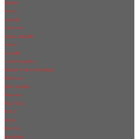
КиLian
Kenzo
Lacoste
Lancome
Laura Biagiotti
Lanvin
Lе Lab0
Lolita Lempicka
Maison Francis Kurkdjian
Madonna
Marc Jacobs
Mancera
Max Mara
M.А.C.
Mexx
Miu Miu
Mоsсhino