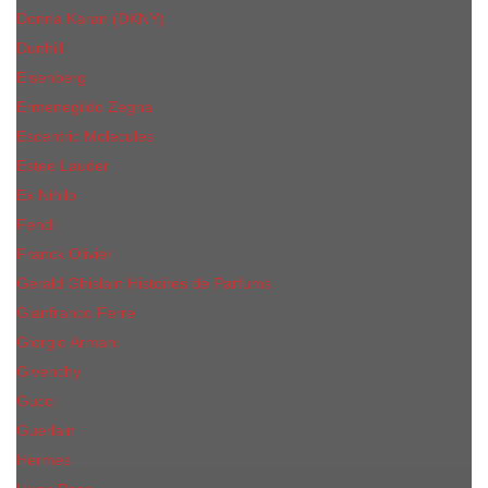
Donna Karan (DKNY)
Dunhill
Eisenberg
Ermenegildo Zegna
Escentric Molecules
Еsteе Lаudеr
Ex Nihilo
Fendi
Franck Olivier
Gerald Ghislain Histoires de Parfums
Gianfranco Ferre
Giorgio Armani
Givenchy
Gucci
Guerlain
Hermes