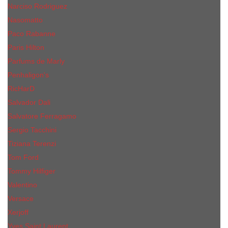
Narciso Rodriguez
Nasomatto
Paco Rabanne
Paris Hilton
Parfums de Marly
Penhaligon​'s
RicHarD
Salvador Dali
Salvatore Ferragamo
Sergio Tacchini
Tiziana Terenzi
Tom Ford
Tommy Hilfiger
Valentino
Versace
Xerjoff
Yves Saint Laurent