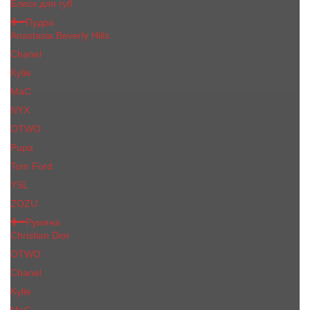
Блеск для губ
Пудра
Anastasia Beverly Hills
Chanel
Kylie
MaC
NYX
OTWO
Pupa
Tom Ford
YSL
ZOZU
Румяна
Christian Dior
OTWO
Сhanеl
Kylie