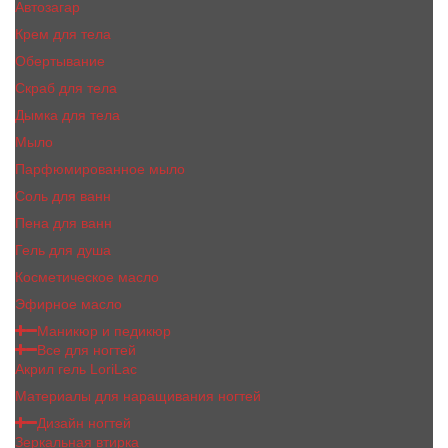
Автозагар
Крем для тела
Обертывание
Скраб для тела
Дымка для тела
Мыло
Парфюмированное мыло
Соль для ванн
Пена для ванн
Гель для душа
Косметическое масло
Эфирное масло
Маникюр и педикюр
Все для ногтей
Акрил гель LoriLac
Материалы для наращивания ногтей
Дизайн ногтей
Зеркальная втирка