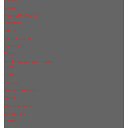
Lanvin
Marina De Bourbon
Moschino
Nina Ricci
Paco Rabanne
Trussardi
Versace
Женская парфюмерия
Ajmal
Alaia
Annifen
Antonio Banderas
Armaf
Ariana Grande
Armand Basi
Azzaro