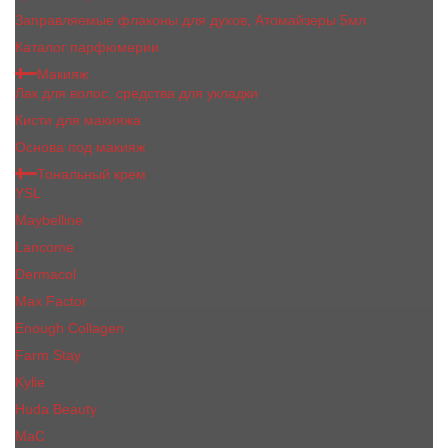
Заправляемые флаконы для духов, Атомайзеры 5мл
Каталог парфюмерии
Макияж
Лак для волос, средства для укладки
Кисти для макияжа
Основа под макияж
Тональный крем
YSL
Maybelline
Lancome
Dermacol
Max Factor
Enough Collagen
Farm Stay
Kylie
Huda Beauty
МаС