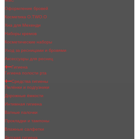
MaC
Оформление бровей
Косметика O.TWO.O
Хна для Мехенди
Наборы кремов
Косметические наборы
Уход за ресницами и бровями
Аксессуары для ресниц
Гигиена
Гигиена полости рта
Средства гигиены
Пелёнки и подгузники
Дорожные ёмкости
Интимная гигиена
Ватные палочки
Прокладки и тампоны
Влажные салфетки
Детская гигиена