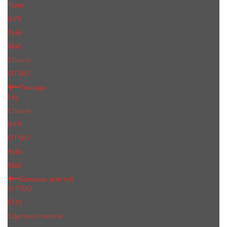
Tarte
NYX
Kylie
MaC
Сhanеl
OTWO
Помада
Lily
Chanel
NYX
OTWO
Kylie
МаС
Бальзам для губ
O.TWO
EOS
Сделано пчелой