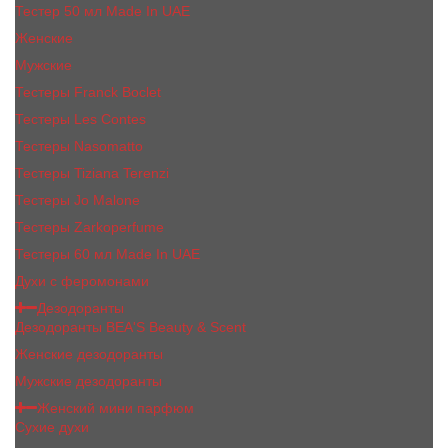
Тестер 50 мл Made In UAE
Женские
Мужские
Тестеры Franck Boclet
Тестеры Les Contes
Тестеры Nasomatto
Тестеры Tiziana Terenzi
Тестеры Jо Malоnе
Тестеры Zarkoperfume
Тестеры 60 мл Made In UAE
Духи с феромонами
Дезодоранты
Дезодоранты BEA'S Beauty & Scent
Женские дезодоранты
Мужские дезодоранты
Женский мини парфюм
Сухие духи