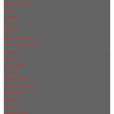
Costume National
Creed
Davidoff
Diesel
Diptyque
Дольче & Габбана
Donna Karan (DKNY)
Dupont
Eisenberg
Еsteе Lаudеr
Elie Saab
Elizabeth Arden
Escentric Molecules
Emilio Pucci
Escada
Ex Nihilo
Giorgio Armani