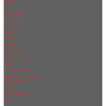
Shiseido
Sisley
Tiziana Terenzi
Tom Ford
Trussardi
Valentino
Vera Wang
Versace
Viktor & Rolf
Victoria s Secret
Xerjoff
Yves Saint Laurent
Мужская парфюмерия
Abercrombie & Fitch
Annifen
Antonio Banderas
Armaf