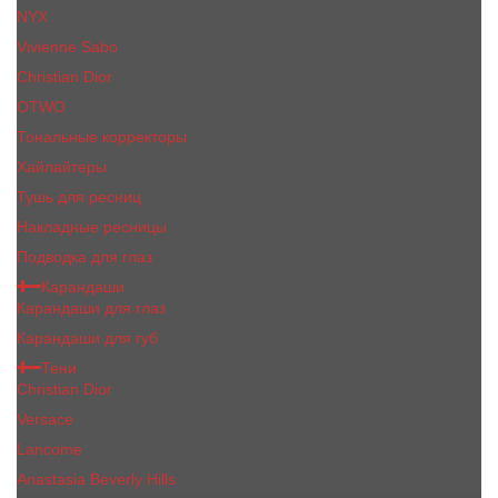
NYX
Vivienne Sabo
Сhristiаn Diоr
OTWO
Тональные корректоры
Хайлайтеры
Тушь для ресниц
Накладные ресницы
Подводка для глаз
Карандаши
Карандаши для глаз
Карандаши для губ
Тени
Christian Dior
Versace
Lancome
Anastasia Beverly Hills