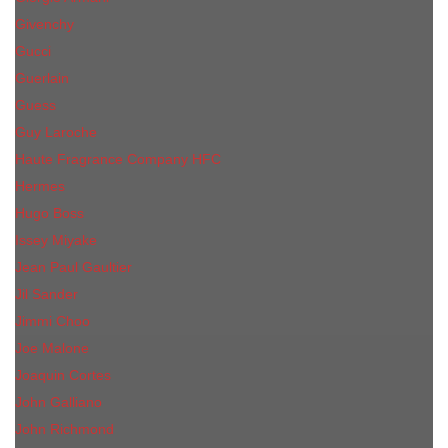
Givenchy
Gucci
Guerlain
Guess
Guy Laroche
Haute Fragrance Company HFC
Hermes
Hugo Boss
Issey Miyake
Jean Paul Gaultier
Jil Sander
Jimmi Choo
Jое Malоnе
Joaquin Cortes
John Galliano
John Richmond