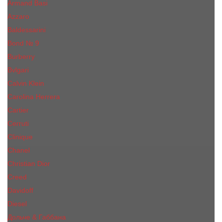
Armand Basi
Azzaro
Baldessarini
Bond № 9
Burberry
Bvlgari
Calvin Klein
Carolina Herrera
Cartier
Cerruti
Сliniquе
Chanel
Christian Dior
Creed
Davidoff
Diesel
Дольче & Габбана