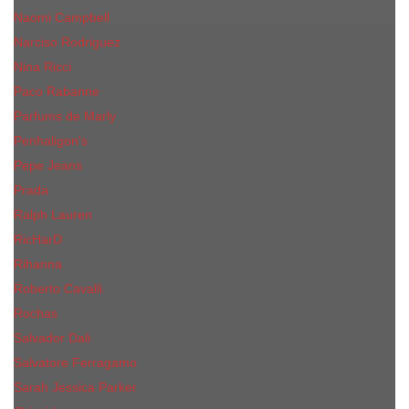
Naomi Campbell
Narciso Rodriguez
Nina Ricci
Paco Rabanne
Parfums de Marly
Penhaligon's
Pepe Jeans
Prada
Ralph Lauren
RicHarD
Rihanna
Roberto Cavalli
Rochas
Salvador Dali
Salvatore Ferragamo
Sarah Jessica Parker