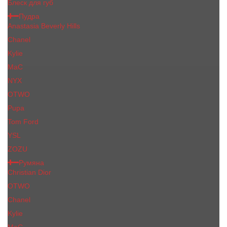
Блеск для губ
Пудра
Anastasia Beverly Hills
Chanel
Kylie
MaC
NYX
OTWO
Pupa
Tom Ford
YSL
ZOZU
Румяна
Christian Dior
OTWO
Сhanеl
Kylie