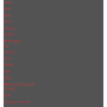
Tarte
NYX
Kylie
MaC
Сhanеl
OTWO
Помада
Lily
Chanel
NYX
OTWO
Kylie
МаС
Бальзам для губ
O.TWO
EOS
Сделано пчелой