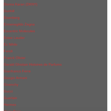
Donna Karan (DKNY)
Dunhill
Eisenberg
Ermenegildo Zegna
Escentric Molecules
Еsteе Lаudеr
Ex Nihilo
Fendi
Franck Olivier
Gerald Ghislain Histoires de Parfums
Gianfranco Ferre
Giorgio Armani
Givenchy
Gucci
Guerlain
Hermes