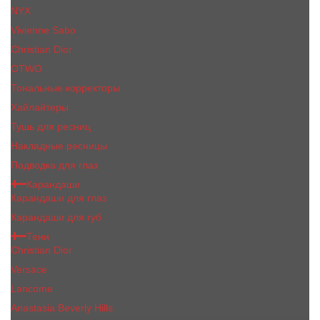
NYX
Vivienne Sabo
Сhristiаn Diоr
OTWO
Тональные корректоры
Хайлайтеры
Тушь для ресниц
Накладные ресницы
Подводка для глаз
Карандаши
Карандаши для глаз
Карандаши для губ
Тени
Christian Dior
Versace
Lancome
Anastasia Beverly Hills