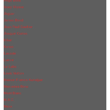
Hugo Boss
Issey Miyake
Jaguar
James Bond
Jean Paul Gaultier
Joaquin Сortes
Kilian
Kenzo
Lacoste
Lanvin
Le Labo
Louis Vuitton
Maison Francis Kurkdjian
Mercedes-Benz
Mont Blanc
M.А.C.
Mexx