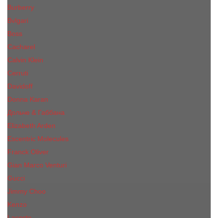
Burberry
Bvlgari
Boss
Cacharel
Calvin Klein
Cerruti
Davidoff
Donna Karan
Дольче & Габбана
Elizabeth Arden
Escentric Molecules
Franck Oliver
Gian Marco Venturi
Gucci
Jimmy Choo
Kenzo
Lacoste