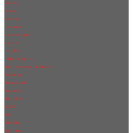
КиLian
Kenzo
Lacoste
Lancome
Laura Biagiotti
Lanvin
Lе Lab0
Lolita Lempicka
Maison Francis Kurkdjian
Madonna
Marc Jacobs
Mancera
Max Mara
M.А.C.
Mexx
Miu Miu
Mоsсhino