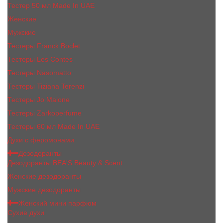
Тестер 50 мл Made In UAE
Женские
Мужские
Тестеры Franck Boclet
Тестеры Les Contes
Тестеры Nasomatto
Тестеры Tiziana Terenzi
Тестеры Jо Malоnе
Тестеры Zarkoperfume
Тестеры 60 мл Made In UAE
Духи с феромонами
Дезодоранты
Дезодоранты BEA'S Beauty & Scent
Женские дезодоранты
Мужские дезодоранты
Женский мини парфюм
Сухие духи