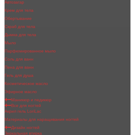
Автозагар
Крем для тела
Обертывание
Скраб для тела
Дымка для тела
Мыло
Парфюмированное мыло
Соль для ванн
Пена для ванн
Гель для душа
Косметическое масло
Эфирное масло
Маникюр и педикюр
Все для ногтей
Акрил гель LoriLac
Материалы для наращивания ногтей
Дизайн ногтей
Зеркальная втирка