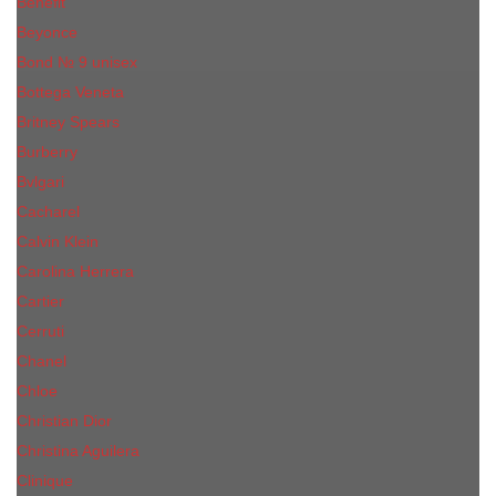
Benefit
Beyonce
Bond № 9 unisex
Bottega Veneta
Britney Spears
Burberry
Bvlgari
Cacharel
Calvin Klein
Carolina Herrera
Cartier
Cerruti
Сhanеl
Chloe
Christian Dior
Christina Aguilera
Сliniquе