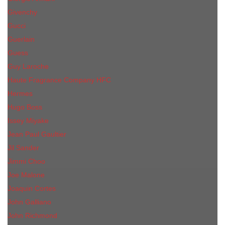
Givenchy
Gucci
Guerlain
Guess
Guy Laroche
Haute Fragrance Company HFC
Hermes
Hugo Boss
Issey Miyake
Jean Paul Gaultier
Jil Sander
Jimmi Choo
Jое Malоnе
Joaquin Cortes
John Galliano
John Richmond