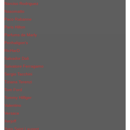
Narciso Rodriguez
Nasomatto
Paco Rabanne
Paris Hilton
Parfums de Marly
Penhaligon​'s
RicHarD
Salvador Dali
Salvatore Ferragamo
Sergio Tacchini
Tiziana Terenzi
Tom Ford
Tommy Hilfiger
Valentino
Versace
Xerjoff
Yves Saint Laurent