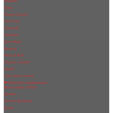
Shiseido
Sisley
Tiziana Terenzi
Tom Ford
Trussardi
Valentino
Vera Wang
Versace
Viktor & Rolf
Victoria s Secret
Xerjoff
Yves Saint Laurent
Мужская парфюмерия
Abercrombie & Fitch
Annifen
Antonio Banderas
Armaf