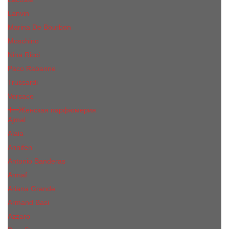
Lanvin
Marina De Bourbon
Moschino
Nina Ricci
Paco Rabanne
Trussardi
Versace
Женская парфюмерия
Ajmal
Alaia
Annifen
Antonio Banderas
Armaf
Ariana Grande
Armand Basi
Azzaro