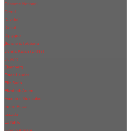
Costume National
Creed
Davidoff
Diesel
Diptyque
Дольче & Габбана
Donna Karan (DKNY)
Dupont
Eisenberg
Еsteе Lаudеr
Elie Saab
Elizabeth Arden
Escentric Molecules
Emilio Pucci
Escada
Ex Nihilo
Giorgio Armani