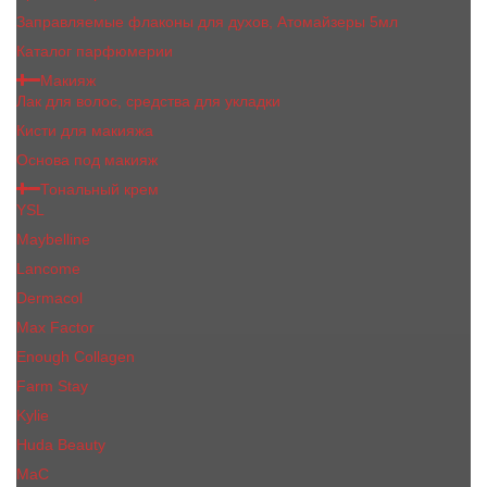
Заправляемые флаконы для духов, Атомайзеры 5мл
Каталог парфюмерии
Макияж
Лак для волос, средства для укладки
Кисти для макияжа
Основа под макияж
Тональный крем
YSL
Maybelline
Lancome
Dermacol
Max Factor
Enough Collagen
Farm Stay
Kylie
Huda Beauty
МаС