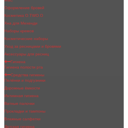
MaC
Оформление бровей
Косметика O.TWO.O
Хна для Мехенди
Наборы кремов
Косметические наборы
Уход за ресницами и бровями
Аксессуары для ресниц
Гигиена
Гигиена полости рта
Средства гигиены
Пелёнки и подгузники
Дорожные ёмкости
Интимная гигиена
Ватные палочки
Прокладки и тампоны
Влажные салфетки
Детская гигиена