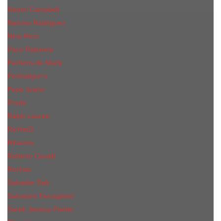
Naomi Campbell
Narciso Rodriguez
Nina Ricci
Paco Rabanne
Parfums de Marly
Penhaligon's
Pepe Jeans
Prada
Ralph Lauren
RicHarD
Rihanna
Roberto Cavalli
Rochas
Salvador Dali
Salvatore Ferragamo
Sarah Jessica Parker