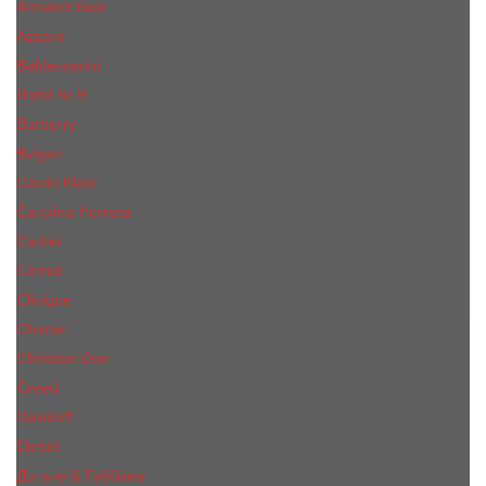
Armand Basi
Azzaro
Baldessarini
Bond № 9
Burberry
Bvlgari
Calvin Klein
Carolina Herrera
Cartier
Cerruti
Сliniquе
Chanel
Christian Dior
Creed
Davidoff
Diesel
Дольче & Габбана