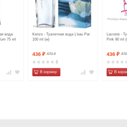
ная вода
Kenzo - Туалетная вода L'eau Par
Lacoste - Т
fum 75 ml
100 ml (w)
Pink 90 ml (
436
436
470
47
₽
₽
₽
0
В корзину
В корз