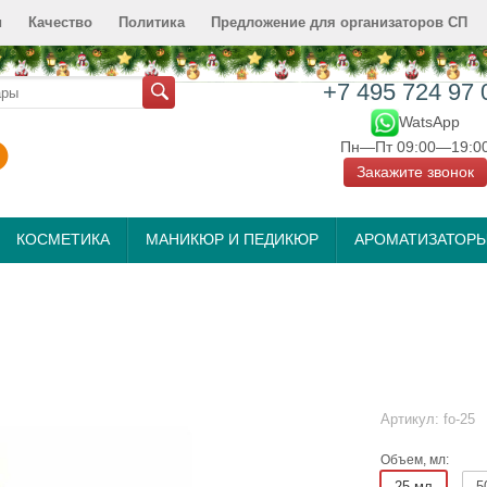
и
Качество
Политика
Предложение для организаторов СП
+7 495 724 97 
WatsApp
Пн—Пт 09:00—19:0
Закажите звонок
КОСМЕТИКА
МАНИКЮР И ПЕДИКЮР
АРОМАТИЗАТОР
Артикул:
fo-25
Объем, мл:
25 мл
5