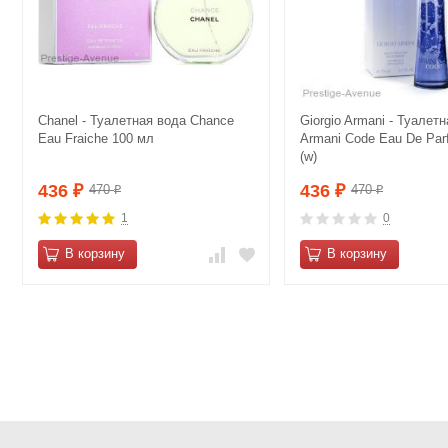
Сhanеl - Туалетная вода Сhаnce
Giorgio Armani - Туалет
Еau Frаiche 100 мл
Armani Code Eau De Par
(w)
436
436
470
470
₽
₽
₽
₽
1
0
В корзину
В корзину