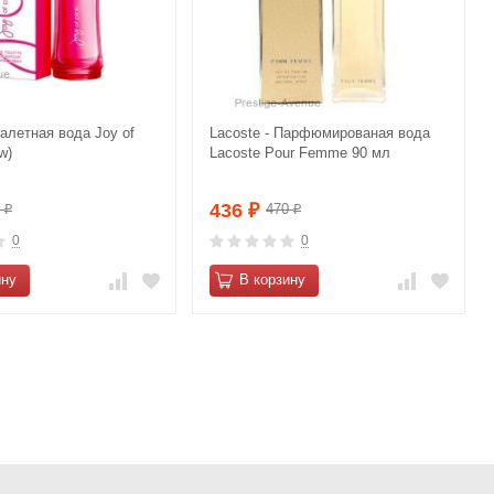
уалетная вода Joy of
Lacoste - Парфюмированая вода
w)
Lacoste Pour Femme 90 мл
436
0
470
₽
₽
₽
0
0
ину
В корзину