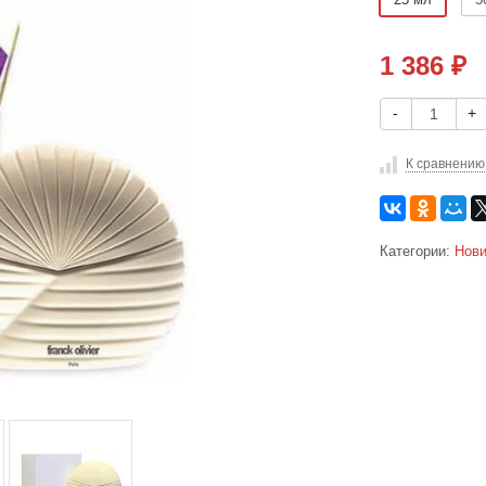
1 386
₽
-
+
К сравнению
Категории:
Нови