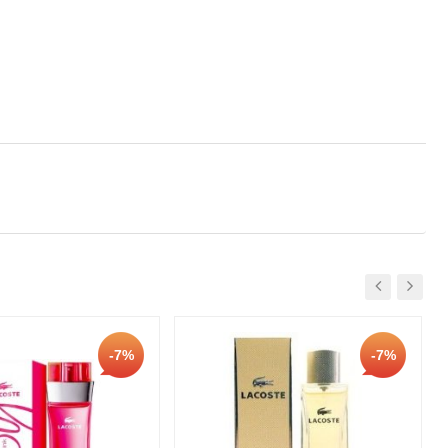
-7%
-7%