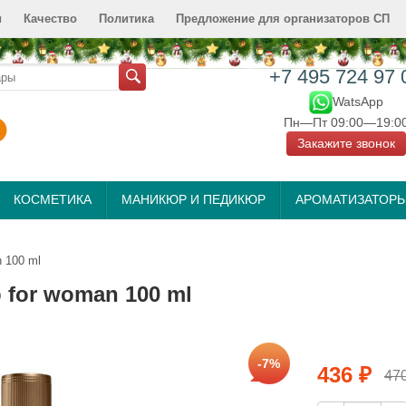
и
Качество
Политика
Предложение для организаторов СП
+7 495 724 97 
WatsApp
Пн—Пт 09:00—19:0
Закажите звонок
КОСМЕТИКА
МАНИКЮР И ПЕДИКЮР
АРОМАТИЗАТОР
n 100 ml
 for woman 100 ml
-7%
436
₽
47