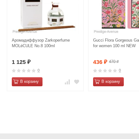
Аромадиффузор Zarkoperfume
Gucci Flora Gorgeous Ga
MOLéCULE No.8 100ml
for women 100 ml NEW
1 125
436
470
₽
₽
₽
0
0
В корзину
В корзину