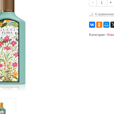
-
+
К сравнению
Категории:
Нови