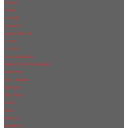
КиLian
Kenzo
Lacoste
Lancome
Laura Biagiotti
Lanvin
Lе Lab0
Lolita Lempicka
Maison Francis Kurkdjian
Madonna
Marc Jacobs
Mancera
Max Mara
M.А.C.
Mexx
Miu Miu
Mоsсhino