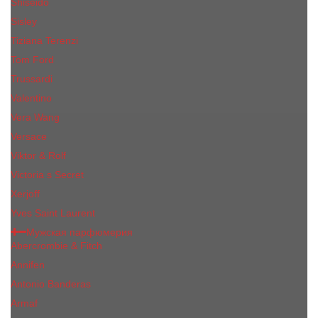
Shiseido
Sisley
Tiziana Terenzi
Tom Ford
Trussardi
Valentino
Vera Wang
Versace
Viktor & Rolf
Victoria s Secret
Xerjoff
Yves Saint Laurent
Мужская парфюмерия
Abercrombie & Fitch
Annifen
Antonio Banderas
Armaf