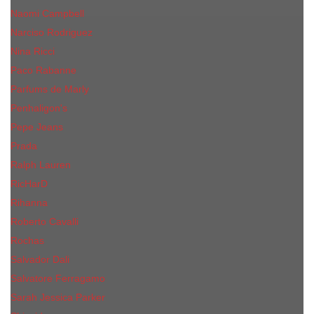
Naomi Campbell
Narciso Rodriguez
Nina Ricci
Paco Rabanne
Parfums de Marly
Penhaligon's
Pepe Jeans
Prada
Ralph Lauren
RicHarD
Rihanna
Roberto Cavalli
Rochas
Salvador Dali
Salvatore Ferragamo
Sarah Jessica Parker