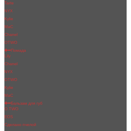
Tarte
NYX
Kylie
MaC
Сhanеl
OTWO
Помада
Lily
Chanel
NYX
OTWO
Kylie
МаС
Бальзам для губ
O.TWO
EOS
Сделано пчелой