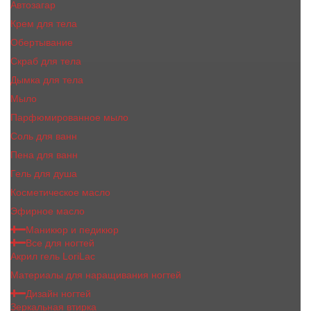
Автозагар
Крем для тела
Обертывание
Скраб для тела
Дымка для тела
Мыло
Парфюмированное мыло
Соль для ванн
Пена для ванн
Гель для душа
Косметическое масло
Эфирное масло
Маникюр и педикюр
Все для ногтей
Акрил гель LoriLac
Материалы для наращивания ногтей
Дизайн ногтей
Зеркальная втирка