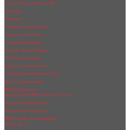
Тестер 50 мл Made In UAE
Женские
Мужские
Тестеры Franck Boclet
Тестеры Les Contes
Тестеры Nasomatto
Тестеры Tiziana Terenzi
Тестеры Jо Malоnе
Тестеры Zarkoperfume
Тестеры 60 мл Made In UAE
Духи с феромонами
Дезодоранты
Дезодоранты BEA'S Beauty & Scent
Женские дезодоранты
Мужские дезодоранты
Женский мини парфюм
Сухие духи