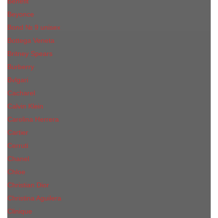
Benefit
Beyonce
Bond № 9 unisex
Bottega Veneta
Britney Spears
Burberry
Bvlgari
Cacharel
Calvin Klein
Carolina Herrera
Cartier
Cerruti
Сhanеl
Chloe
Christian Dior
Christina Aguilera
Сliniquе