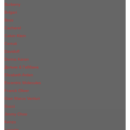
Burberry
Bvlgari
Boss
Cacharel
Calvin Klein
Cerruti
Davidoff
Donna Karan
Дольче & Габбана
Elizabeth Arden
Escentric Molecules
Franck Oliver
Gian Marco Venturi
Gucci
Jimmy Choo
Kenzo
Lacoste