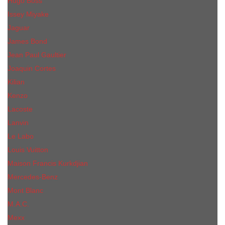
Hugo Boss
Issey Miyake
Jaguar
James Bond
Jean Paul Gaultier
Joaquin Сortes
Kilian
Kenzo
Lacoste
Lanvin
Le Labo
Louis Vuitton
Maison Francis Kurkdjian
Mercedes-Benz
Mont Blanc
M.А.C.
Mexx