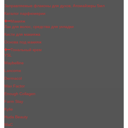
Заправляемые флаконы для духов, Атомайзеры 5мл
Каталог парфюмерии
Макияж
Лак для волос, средства для укладки
Кисти для макияжа
Основа под макияж
Тональный крем
YSL
Maybelline
Lancome
Dermacol
Max Factor
Enough Collagen
Farm Stay
Kylie
Huda Beauty
МаС