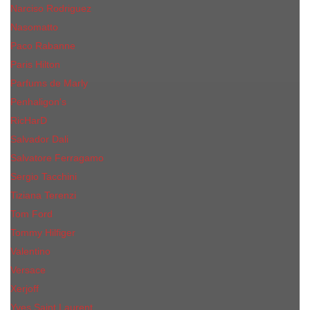
Narciso Rodriguez
Nasomatto
Paco Rabanne
Paris Hilton
Parfums de Marly
Penhaligon​'s
RicHarD
Salvador Dali
Salvatore Ferragamo
Sergio Tacchini
Tiziana Terenzi
Tom Ford
Tommy Hilfiger
Valentino
Versace
Xerjoff
Yves Saint Laurent