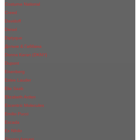
Costume National
Creed
Davidoff
Diesel
Diptyque
Дольче & Габбана
Donna Karan (DKNY)
Dupont
Eisenberg
Еsteе Lаudеr
Elie Saab
Elizabeth Arden
Escentric Molecules
Emilio Pucci
Escada
Ex Nihilo
Giorgio Armani