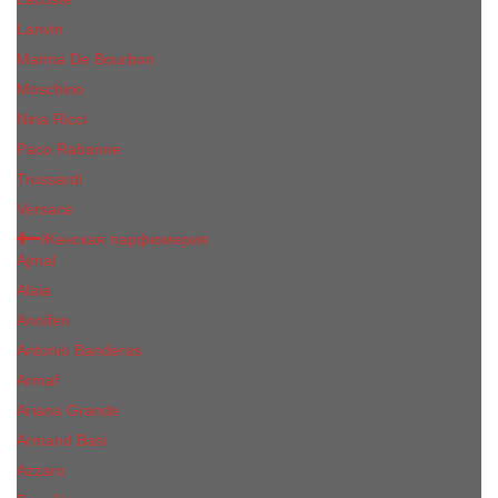
Lanvin
Marina De Bourbon
Moschino
Nina Ricci
Paco Rabanne
Trussardi
Versace
Женская парфюмерия
Ajmal
Alaia
Annifen
Antonio Banderas
Armaf
Ariana Grande
Armand Basi
Azzaro