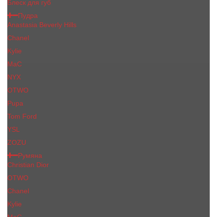
Блеск для губ
Пудра
Anastasia Beverly Hills
Chanel
Kylie
MaC
NYX
OTWO
Pupa
Tom Ford
YSL
ZOZU
Румяна
Christian Dior
OTWO
Сhanеl
Kylie