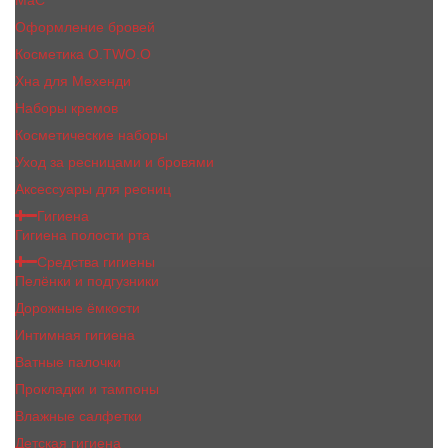
MaC
Оформление бровей
Косметика O.TWO.O
Хна для Мехенди
Наборы кремов
Косметические наборы
Уход за ресницами и бровями
Аксессуары для ресниц
Гигиена
Гигиена полости рта
Средства гигиены
Пелёнки и подгузники
Дорожные ёмкости
Интимная гигиена
Ватные палочки
Прокладки и тампоны
Влажные салфетки
Детская гигиена