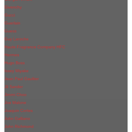
Givenchy
Gucci
Guerlain
Guess
Guy Laroche
Haute Fragrance Company HFC
Hermes
Hugo Boss
Issey Miyake
Jean Paul Gaultier
Jil Sander
Jimmi Choo
Jое Malоnе
Joaquin Cortes
John Galliano
John Richmond