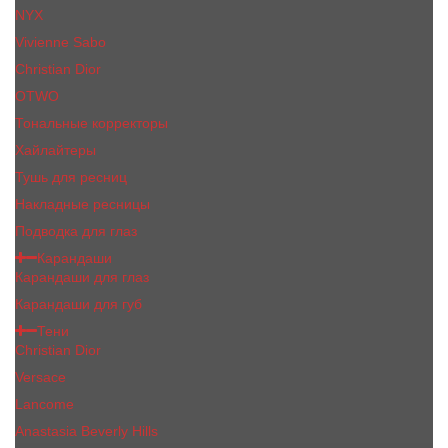
NYX
Vivienne Sabo
Сhristiаn Diоr
OTWO
Тональные корректоры
Хайлайтеры
Тушь для ресниц
Накладные ресницы
Подводка для глаз
Карандаши
Карандаши для глаз
Карандаши для губ
Тени
Christian Dior
Versace
Lancome
Anastasia Beverly Hills