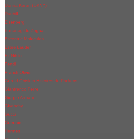
Donna Karan (DKNY)
Dunhill
Eisenberg
Ermenegildo Zegna
Escentric Molecules
Еsteе Lаudеr
Ex Nihilo
Fendi
Franck Olivier
Gerald Ghislain Histoires de Parfums
Gianfranco Ferre
Giorgio Armani
Givenchy
Gucci
Guerlain
Hermes