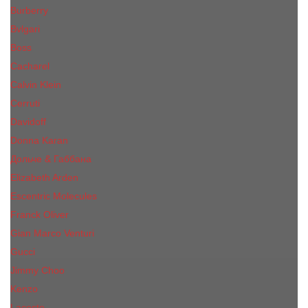
Burberry
Bvlgari
Boss
Cacharel
Calvin Klein
Cerruti
Davidoff
Donna Karan
Дольче & Габбана
Elizabeth Arden
Escentric Molecules
Franck Oliver
Gian Marco Venturi
Gucci
Jimmy Choo
Kenzo
Lacoste