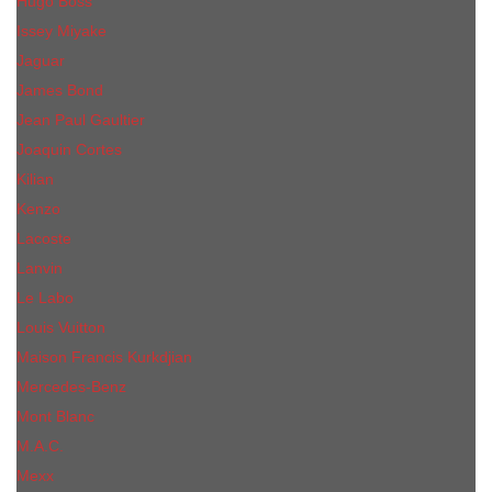
Hugo Boss
Issey Miyake
Jaguar
James Bond
Jean Paul Gaultier
Joaquin Сortes
Kilian
Kenzo
Lacoste
Lanvin
Le Labo
Louis Vuitton
Maison Francis Kurkdjian
Mercedes-Benz
Mont Blanc
M.А.C.
Mexx