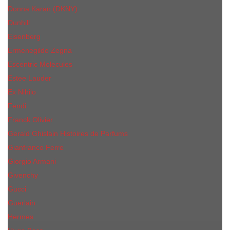
Donna Karan (DKNY)
Dunhill
Eisenberg
Ermenegildo Zegna
Escentric Molecules
Еsteе Lаudеr
Ex Nihilo
Fendi
Franck Olivier
Gerald Ghislain Histoires de Parfums
Gianfranco Ferre
Giorgio Armani
Givenchy
Gucci
Guerlain
Hermes