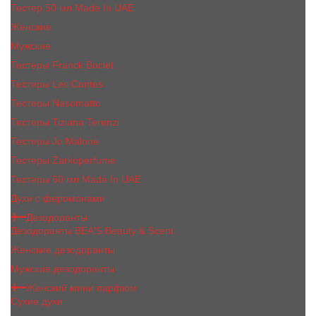
Тестер 50 мл Made In UAE
Женские
Мужские
Тестеры Franck Boclet
Тестеры Les Contes
Тестеры Nasomatto
Тестеры Tiziana Terenzi
Тестеры Jо Malоnе
Тестеры Zarkoperfume
Тестеры 60 мл Made In UAE
Духи с феромонами
Дезодоранты
Дезодоранты BEA'S Beauty & Scent
Женские дезодоранты
Мужские дезодоранты
Женский мини парфюм
Сухие духи