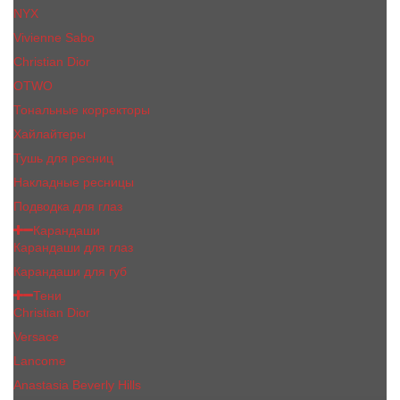
NYX
Vivienne Sabo
Сhristiаn Diоr
OTWO
Тональные корректоры
Хайлайтеры
Тушь для ресниц
Накладные ресницы
Подводка для глаз
Карандаши
Карандаши для глаз
Карандаши для губ
Тени
Christian Dior
Versace
Lancome
Anastasia Beverly Hills