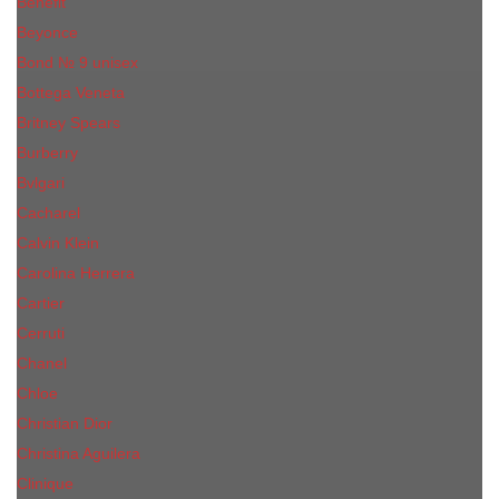
Benefit
Beyonce
Bond № 9 unisex
Bottega Veneta
Britney Spears
Burberry
Bvlgari
Cacharel
Calvin Klein
Carolina Herrera
Cartier
Cerruti
Сhanеl
Chloe
Christian Dior
Christina Aguilera
Сliniquе