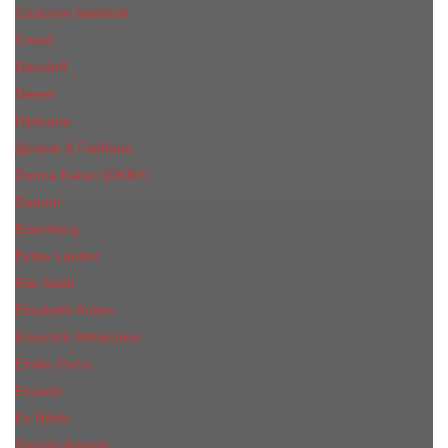
Costume National
Creed
Davidoff
Diesel
Diptyque
Дольче & Габбана
Donna Karan (DKNY)
Dupont
Eisenberg
Еsteе Lаudеr
Elie Saab
Elizabeth Arden
Escentric Molecules
Emilio Pucci
Escada
Ex Nihilo
Giorgio Armani