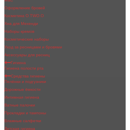
MaC
Оформление бровей
Косметика O.TWO.O
Хна для Мехенди
Наборы кремов
Косметические наборы
Уход за ресницами и бровями
Аксессуары для ресниц
Гигиена
Гигиена полости рта
Средства гигиены
Пелёнки и подгузники
Дорожные ёмкости
Интимная гигиена
Ватные палочки
Прокладки и тампоны
Влажные салфетки
Детская гигиена