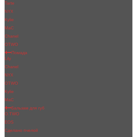
Tarte
NYX
Kylie
MaC
Сhanеl
OTWO
Помада
Lily
Chanel
NYX
OTWO
Kylie
МаС
Бальзам для губ
O.TWO
EOS
Сделано пчелой