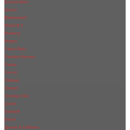
Armand Basi
Azzaro
Baldessarini
Bond № 9
Burberry
Bvlgari
Calvin Klein
Carolina Herrera
Cartier
Cerruti
Сliniquе
Chanel
Christian Dior
Creed
Davidoff
Diesel
Дольче & Габбана