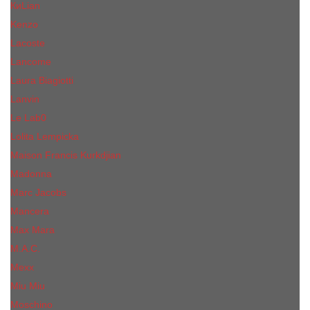
КиLian
Kenzo
Lacoste
Lancome
Laura Biagiotti
Lanvin
Lе Lab0
Lolita Lempicka
Maison Francis Kurkdjian
Madonna
Marc Jacobs
Mancera
Max Mara
M.А.C.
Mexx
Miu Miu
Mоsсhino