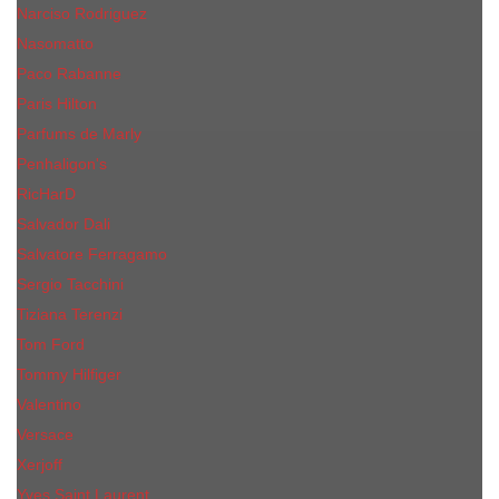
Narciso Rodriguez
Nasomatto
Paco Rabanne
Paris Hilton
Parfums de Marly
Penhaligon​'s
RicHarD
Salvador Dali
Salvatore Ferragamo
Sergio Tacchini
Tiziana Terenzi
Tom Ford
Tommy Hilfiger
Valentino
Versace
Xerjoff
Yves Saint Laurent