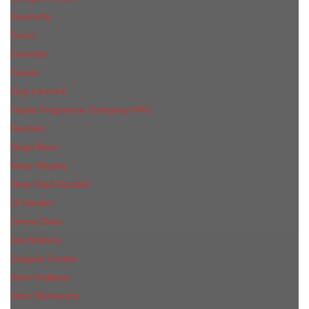
Givenchy
Gucci
Guerlain
Guess
Guy Laroche
Haute Fragrance Company HFC
Hermes
Hugo Boss
Issey Miyake
Jean Paul Gaultier
Jil Sander
Jimmi Choo
Jое Malоnе
Joaquin Cortes
John Galliano
John Richmond