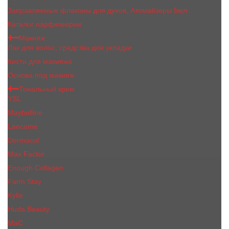
Заправляемые флаконы для духов, Атомайзеры 5мл
Каталог парфюмерии
Макияж
Лак для волос, средства для укладки
Кисти для макияжа
Основа под макияж
Тональный крем
YSL
Maybelline
Lancome
Dermacol
Max Factor
Enough Collagen
Farm Stay
Kylie
Huda Beauty
МаС