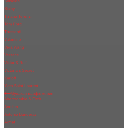
Shiseido
Sisley
Tiziana Terenzi
Tom Ford
Trussardi
Valentino
Vera Wang
Versace
Viktor & Rolf
Victoria s Secret
Xerjoff
Yves Saint Laurent
Мужская парфюмерия
Abercrombie & Fitch
Annifen
Antonio Banderas
Armaf