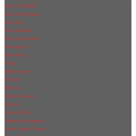
Naomi Campbell
Narciso Rodriguez
Nina Ricci
Paco Rabanne
Parfums de Marly
Penhaligon's
Pepe Jeans
Prada
Ralph Lauren
RicHarD
Rihanna
Roberto Cavalli
Rochas
Salvador Dali
Salvatore Ferragamo
Sarah Jessica Parker