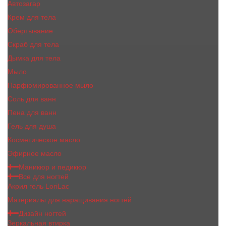
Автозагар
Крем для тела
Обертывание
Скраб для тела
Дымка для тела
Мыло
Парфюмированное мыло
Соль для ванн
Пена для ванн
Гель для душа
Косметическое масло
Эфирное масло
Маникюр и педикюр
Все для ногтей
Акрил гель LoriLac
Материалы для наращивания ногтей
Дизайн ногтей
Зеркальная втирка