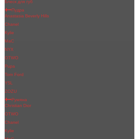
Блеск для губ
Пудра
Anastasia Beverly Hills
Chanel
Kylie
MaC
NYX
OTWO
Pupa
Tom Ford
YSL
ZOZU
Румяна
Christian Dior
OTWO
Сhanеl
Kylie