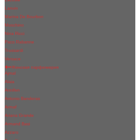
Lanvin
Marina De Bourbon
Moschino
Nina Ricci
Paco Rabanne
Trussardi
Versace
Женская парфюмерия
Ajmal
Alaia
Annifen
Antonio Banderas
Armaf
Ariana Grande
Armand Basi
Azzaro