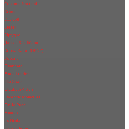
Costume National
Creed
Davidoff
Diesel
Diptyque
Дольче & Габбана
Donna Karan (DKNY)
Dupont
Eisenberg
Еsteе Lаudеr
Elie Saab
Elizabeth Arden
Escentric Molecules
Emilio Pucci
Escada
Ex Nihilo
Giorgio Armani