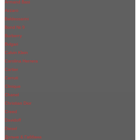
Armand Basi
Azzaro
Baldessarini
Bond № 9
Burberry
Bvlgari
Calvin Klein
Carolina Herrera
Cartier
Cerruti
Сliniquе
Chanel
Christian Dior
Creed
Davidoff
Diesel
Дольче & Габбана