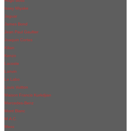
Hugo Boss
Issey Miyake
Jaguar
James Bond
Jean Paul Gaultier
Joaquin Сortes
Kilian
Kenzo
Lacoste
Lanvin
Le Labo
Louis Vuitton
Maison Francis Kurkdjian
Mercedes-Benz
Mont Blanc
M.А.C.
Mexx