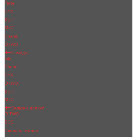
Tarte
NYX
Kylie
MaC
Сhanеl
OTWO
Помада
Lily
Chanel
NYX
OTWO
Kylie
МаС
Бальзам для губ
O.TWO
EOS
Сделано пчелой