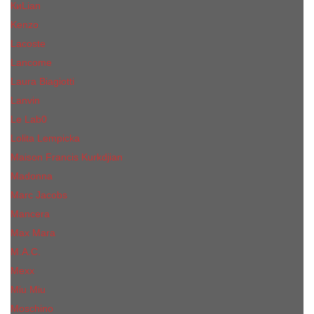
КиLian
Kenzo
Lacoste
Lancome
Laura Biagiotti
Lanvin
Lе Lab0
Lolita Lempicka
Maison Francis Kurkdjian
Madonna
Marc Jacobs
Mancera
Max Mara
M.А.C.
Mexx
Miu Miu
Mоsсhino