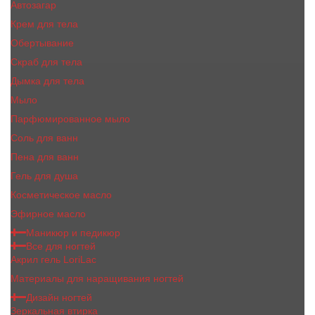
Автозагар
Крем для тела
Обертывание
Скраб для тела
Дымка для тела
Мыло
Парфюмированное мыло
Соль для ванн
Пена для ванн
Гель для душа
Косметическое масло
Эфирное масло
Маникюр и педикюр
Все для ногтей
Акрил гель LoriLac
Материалы для наращивания ногтей
Дизайн ногтей
Зеркальная втирка