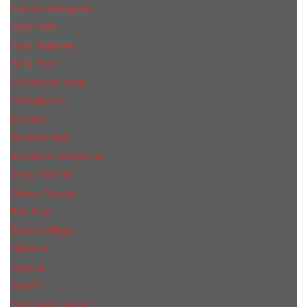
Narciso Rodriguez
Nasomatto
Paco Rabanne
Paris Hilton
Parfums de Marly
Penhaligon​'s
RicHarD
Salvador Dali
Salvatore Ferragamo
Sergio Tacchini
Tiziana Terenzi
Tom Ford
Tommy Hilfiger
Valentino
Versace
Xerjoff
Yves Saint Laurent