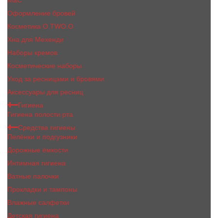
MaC
Оформление бровей
Косметика O.TWO.O
Хна для Мехенди
Наборы кремов
Косметические наборы
Уход за ресницами и бровями
Аксессуары для ресниц
Гигиена
Гигиена полости рта
Средства гигиены
Пелёнки и подгузники
Дорожные ёмкости
Интимная гигиена
Ватные палочки
Прокладки и тампоны
Влажные салфетки
Детская гигиена