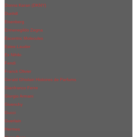
Donna Karan (DKNY)
Dunhill
Eisenberg
Ermenegildo Zegna
Escentric Molecules
Еsteе Lаudеr
Ex Nihilo
Fendi
Franck Olivier
Gerald Ghislain Histoires de Parfums
Gianfranco Ferre
Giorgio Armani
Givenchy
Gucci
Guerlain
Hermes