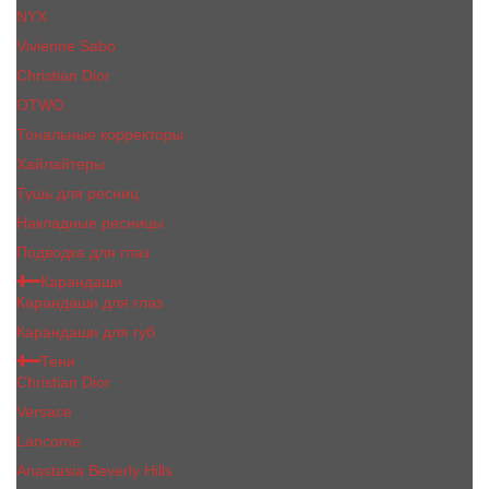
NYX
Vivienne Sabo
Сhristiаn Diоr
OTWO
Тональные корректоры
Хайлайтеры
Тушь для ресниц
Накладные ресницы
Подводка для глаз
Карандаши
Карандаши для глаз
Карандаши для губ
Тени
Christian Dior
Versace
Lancome
Anastasia Beverly Hills