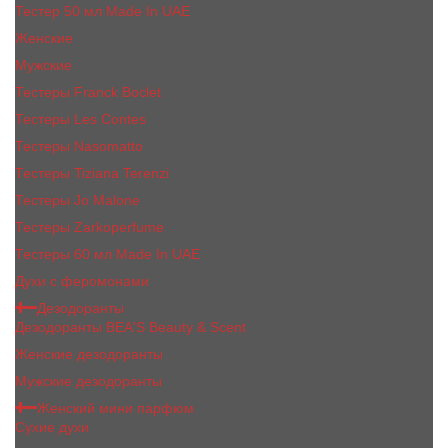
Тестер 50 мл Made In UAE
Женские
Мужские
Тестеры Franck Boclet
Тестеры Les Contes
Тестеры Nasomatto
Тестеры Tiziana Terenzi
Тестеры Jо Malоnе
Тестеры Zarkoperfume
Тестеры 60 мл Made In UAE
Духи с феромонами
Дезодоранты
Дезодоранты BEA'S Beauty & Scent
Женские дезодоранты
Мужские дезодоранты
Женский мини парфюм
Сухие духи