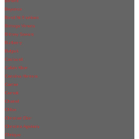
Benefit
Beyonce
Bond № 9 unisex
Bottega Veneta
Britney Spears
Burberry
Bvlgari
Cacharel
Calvin Klein
Carolina Herrera
Cartier
Cerruti
Сhanеl
Chloe
Christian Dior
Christina Aguilera
Сliniquе