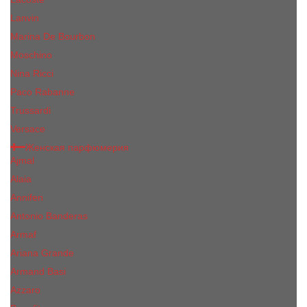
Lanvin
Marina De Bourbon
Moschino
Nina Ricci
Paco Rabanne
Trussardi
Versace
Женская парфюмерия
Ajmal
Alaia
Annifen
Antonio Banderas
Armaf
Ariana Grande
Armand Basi
Azzaro