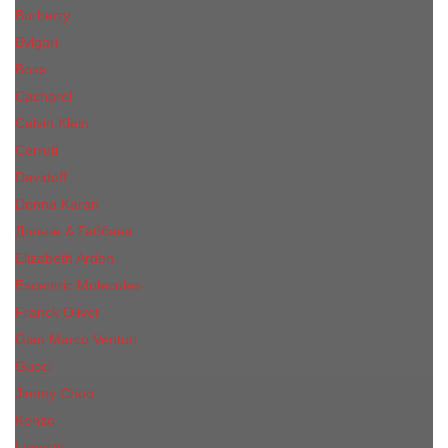
Burberry
Bvlgari
Boss
Cacharel
Calvin Klein
Cerruti
Davidoff
Donna Karan
Дольче & Габбана
Elizabeth Arden
Escentric Molecules
Franck Oliver
Gian Marco Venturi
Gucci
Jimmy Choo
Kenzo
Lacoste