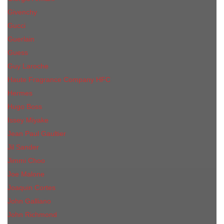
Givenchy
Gucci
Guerlain
Guess
Guy Laroche
Haute Fragrance Company HFC
Hermes
Hugo Boss
Issey Miyake
Jean Paul Gaultier
Jil Sander
Jimmi Choo
Jое Malоnе
Joaquin Cortes
John Galliano
John Richmond