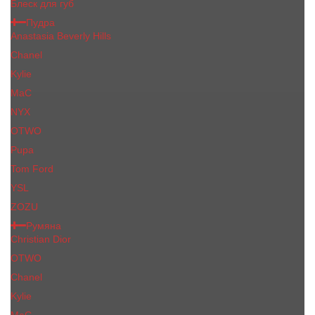
Блеск для губ
Пудра
Anastasia Beverly Hills
Chanel
Kylie
MaC
NYX
OTWO
Pupa
Tom Ford
YSL
ZOZU
Румяна
Christian Dior
OTWO
Сhanеl
Kylie