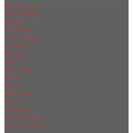
Naomi Campbell
Narciso Rodriguez
Nina Ricci
Paco Rabanne
Parfums de Marly
Penhaligon's
Pepe Jeans
Prada
Ralph Lauren
RicHarD
Rihanna
Roberto Cavalli
Rochas
Salvador Dali
Salvatore Ferragamo
Sarah Jessica Parker