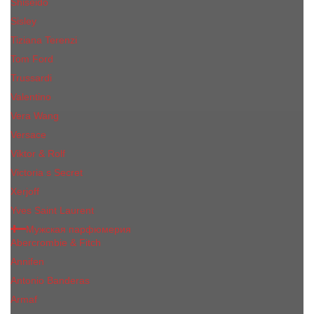
Shiseido
Sisley
Tiziana Terenzi
Tom Ford
Trussardi
Valentino
Vera Wang
Versace
Viktor & Rolf
Victoria s Secret
Xerjoff
Yves Saint Laurent
Мужская парфюмерия
Abercrombie & Fitch
Annifen
Antonio Banderas
Armaf