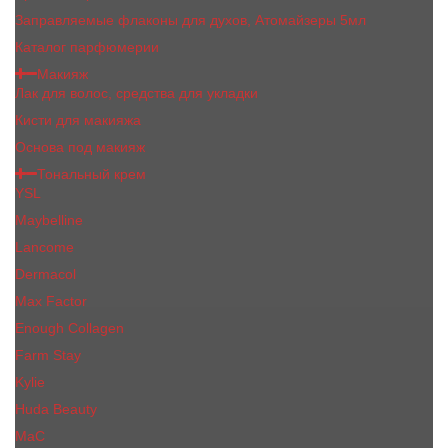
Заправляемые флаконы для духов, Атомайзеры 5мл
Каталог парфюмерии
Макияж
Лак для волос, средства для укладки
Кисти для макияжа
Основа под макияж
Тональный крем
YSL
Maybelline
Lancome
Dermacol
Max Factor
Enough Collagen
Farm Stay
Kylie
Huda Beauty
МаС