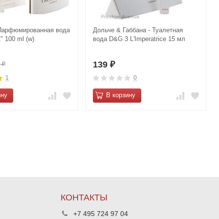
- Парфюмированная вода
Дольче & Габбана - Туалетная
" 100 ml (w)
вода D&G 3 L'Imperatrice 15 мл
139
0
₽
₽
1
0
ину
В корзину
КОНТАКТЫ
+7 495 724 97 04