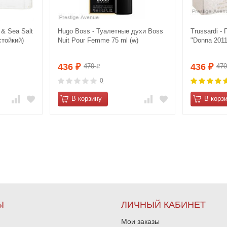
 & Sea Salt
Hugo Boss - Туалетные духи Boss
Trussardi 
стойкий)
Nuit Pour Femme 75 ml (w)
"Donna 2011
436
436
470
47
₽
₽
₽
0
В корзину
В корз
Ы
ЛИЧНЫЙ КАБИНЕТ
Мои заказы