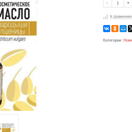
-
+
К сравнению
Категории:
Нови