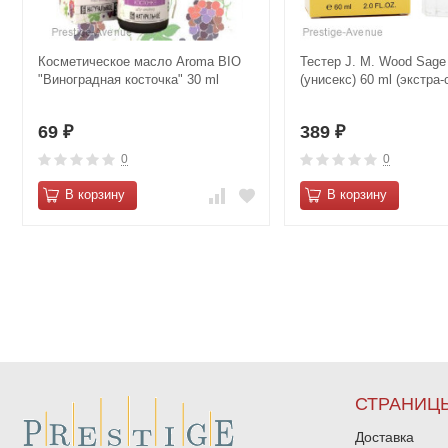
Косметическое масло Aroma BIO
Тестер J. M. Wood Sage
"Виноградная косточка" 30 ml
(унисекс) 60 ml (экстра-
69
389
₽
₽
0
0
В корзину
В корзину
СТРАНИЦ
Доставка