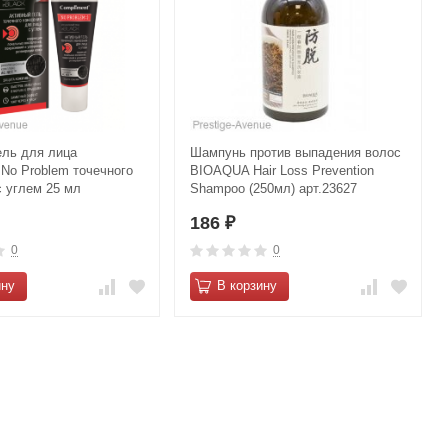
ель для лица
Шампунь против выпадения волос
 No Problem точечного
BIOAQUA Hair Loss Prevention
с углем 25 мл
Shampoo (250мл) арт.23627
186
₽
0
0
ину
В корзину