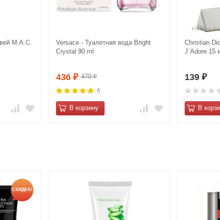
вей M.А.С.
Versace - Туалетная вода Bright
Christian Di
Crystal 90 ml
J`Adore 15 
436
139
470
₽
₽
₽
4
В корзину
В корз
СКИДКА!