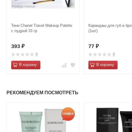
Тени Chanel Travel Makeup Palette
Карандаш для губ и бро
с пудрой 33 гр
(1шт)
393
77
₽
₽
0
0
В корзину
В корзину
РЕКОМЕНДУЕМ ПОСМОТРЕТЬ
СКИДКА!