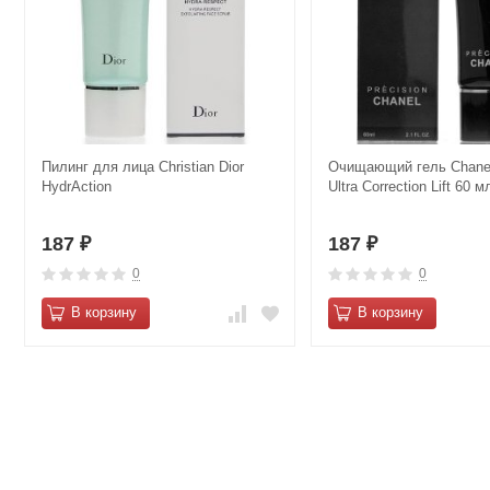
Пилинг для лица Christian Dior
Очищающий гель Сhanеl
HydrAction
Ultra Correction Lift 60 м
187
187
₽
₽
0
0
В корзину
В корзину