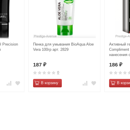
 Precision
Пенка для умывания BioAqua Aloe
Активный г
л
Vera 100гр арт. 2829
Compliment
нанесения 
187
186
₽
₽
0
В корзину
В корз