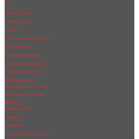
NYX
Vivienne Sabo
Сhristiаn Diоr
OTWO
Тональные корректоры
Хайлайтеры
Тушь для ресниц
Накладные ресницы
Подводка для глаз
Карандаши
Карандаши для глаз
Карандаши для губ
Тени
Christian Dior
Versace
Lancome
Anastasia Beverly Hills