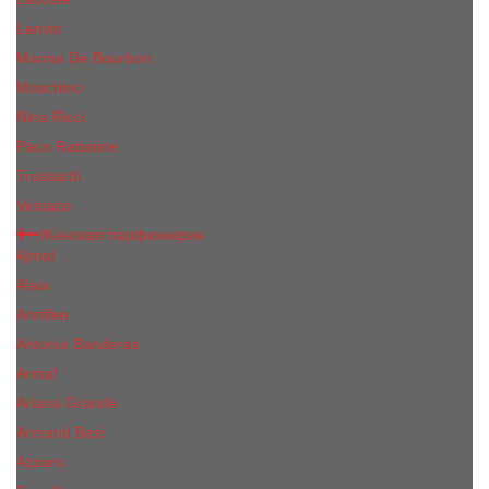
Lanvin
Marina De Bourbon
Moschino
Nina Ricci
Paco Rabanne
Trussardi
Versace
Женская парфюмерия
Ajmal
Alaia
Annifen
Antonio Banderas
Armaf
Ariana Grande
Armand Basi
Azzaro