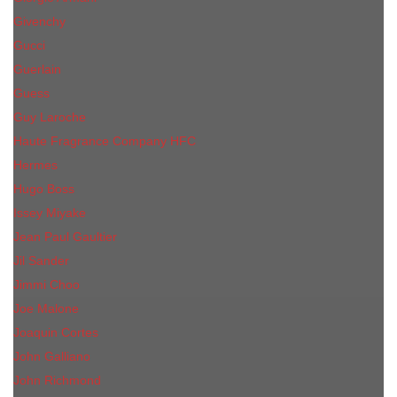
Givenchy
Gucci
Guerlain
Guess
Guy Laroche
Haute Fragrance Company HFC
Hermes
Hugo Boss
Issey Miyake
Jean Paul Gaultier
Jil Sander
Jimmi Choo
Jое Malоnе
Joaquin Cortes
John Galliano
John Richmond