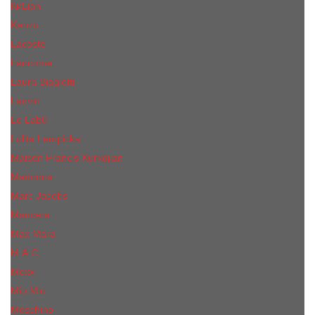
КиLian
Kenzo
Lacoste
Lancome
Laura Biagiotti
Lanvin
Lе Lab0
Lolita Lempicka
Maison Francis Kurkdjian
Madonna
Marc Jacobs
Mancera
Max Mara
M.А.C.
Mexx
Miu Miu
Mоsсhino