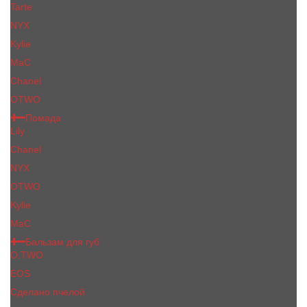
Tarte
NYX
Kylie
MaC
Сhanеl
OTWO
Помада
Lily
Chanel
NYX
OTWO
Kylie
МаС
Бальзам для губ
O.TWO
EOS
Сделано пчелой