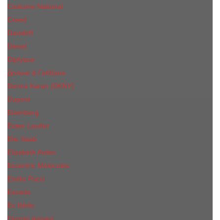
Costume National
Creed
Davidoff
Diesel
Diptyque
Дольче & Габбана
Donna Karan (DKNY)
Dupont
Eisenberg
Еsteе Lаudеr
Elie Saab
Elizabeth Arden
Escentric Molecules
Emilio Pucci
Escada
Ex Nihilo
Giorgio Armani