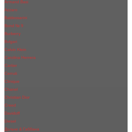
Armand Basi
Azzaro
Baldessarini
Bond № 9
Burberry
Bvlgari
Calvin Klein
Carolina Herrera
Cartier
Cerruti
Сliniquе
Chanel
Christian Dior
Creed
Davidoff
Diesel
Дольче & Габбана