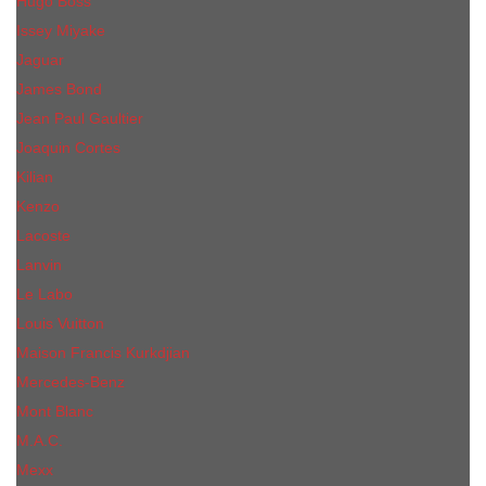
Hugo Boss
Issey Miyake
Jaguar
James Bond
Jean Paul Gaultier
Joaquin Сortes
Kilian
Kenzo
Lacoste
Lanvin
Le Labo
Louis Vuitton
Maison Francis Kurkdjian
Mercedes-Benz
Mont Blanc
M.А.C.
Mexx