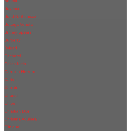
Benefit
Beyonce
Bond № 9 unisex
Bottega Veneta
Britney Spears
Burberry
Bvlgari
Cacharel
Calvin Klein
Carolina Herrera
Cartier
Cerruti
Сhanеl
Chloe
Christian Dior
Christina Aguilera
Сliniquе