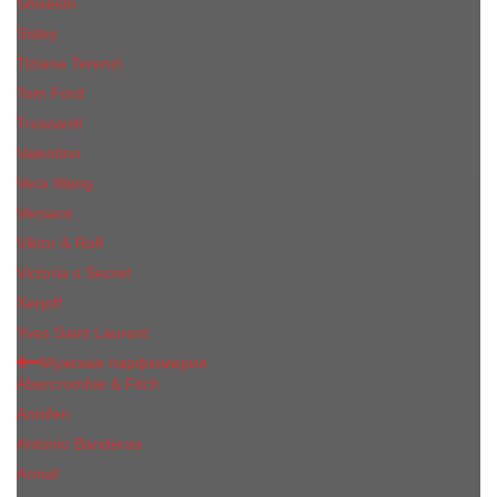
Shiseido
Sisley
Tiziana Terenzi
Tom Ford
Trussardi
Valentino
Vera Wang
Versace
Viktor & Rolf
Victoria s Secret
Xerjoff
Yves Saint Laurent
Мужская парфюмерия
Abercrombie & Fitch
Annifen
Antonio Banderas
Armaf