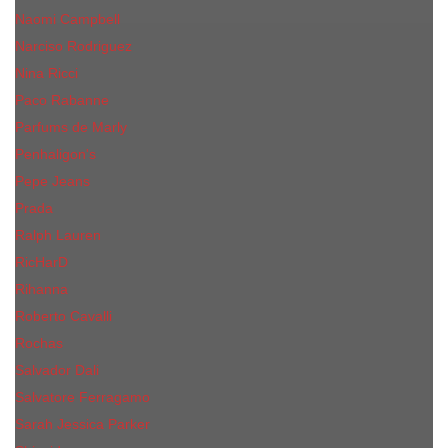
Naomi Campbell
Narciso Rodriguez
Nina Ricci
Paco Rabanne
Parfums de Marly
Penhaligon's
Pepe Jeans
Prada
Ralph Lauren
RicHarD
Rihanna
Roberto Cavalli
Rochas
Salvador Dali
Salvatore Ferragamo
Sarah Jessica Parker