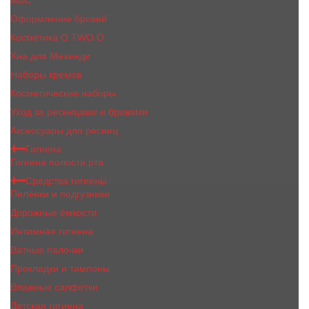
MaC
Оформление бровей
Косметика O.TWO.O
Хна для Мехенди
Наборы кремов
Косметические наборы
Уход за ресницами и бровями
Аксессуары для ресниц
Гигиена
Гигиена полости рта
Средства гигиены
Пелёнки и подгузники
Дорожные ёмкости
Интимная гигиена
Ватные палочки
Прокладки и тампоны
Влажные салфетки
Детская гигиена