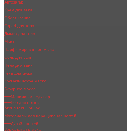
Автозагар
Крем для тела
Обертывание
Скраб для тела
Дымка для тела
Мыло
Парфюмированное мыло
Соль для ванн
Пена для ванн
Гель для душа
Косметическое масло
Эфирное масло
Маникюр и педикюр
Все для ногтей
Акрил гель LoriLac
Материалы для наращивания ногтей
Дизайн ногтей
Зеркальная втирка