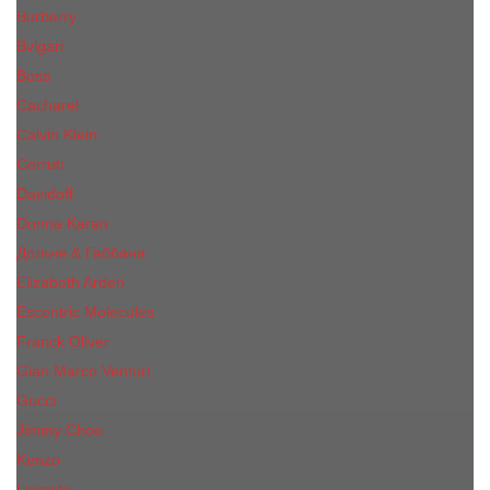
Burberry
Bvlgari
Boss
Cacharel
Calvin Klein
Cerruti
Davidoff
Donna Karan
Дольче & Габбана
Elizabeth Arden
Escentric Molecules
Franck Oliver
Gian Marco Venturi
Gucci
Jimmy Choo
Kenzo
Lacoste