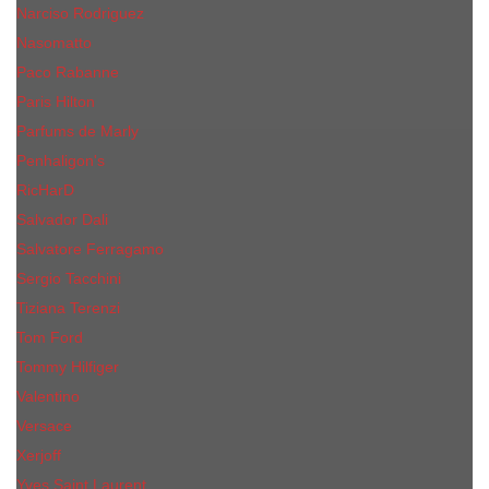
Narciso Rodriguez
Nasomatto
Paco Rabanne
Paris Hilton
Parfums de Marly
Penhaligon​'s
RicHarD
Salvador Dali
Salvatore Ferragamo
Sergio Tacchini
Tiziana Terenzi
Tom Ford
Tommy Hilfiger
Valentino
Versace
Xerjoff
Yves Saint Laurent