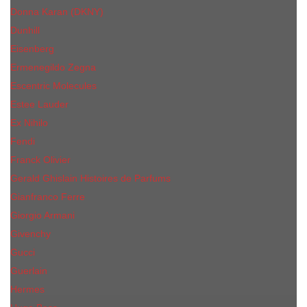
Donna Karan (DKNY)
Dunhill
Eisenberg
Ermenegildo Zegna
Escentric Molecules
Еsteе Lаudеr
Ex Nihilo
Fendi
Franck Olivier
Gerald Ghislain Histoires de Parfums
Gianfranco Ferre
Giorgio Armani
Givenchy
Gucci
Guerlain
Hermes