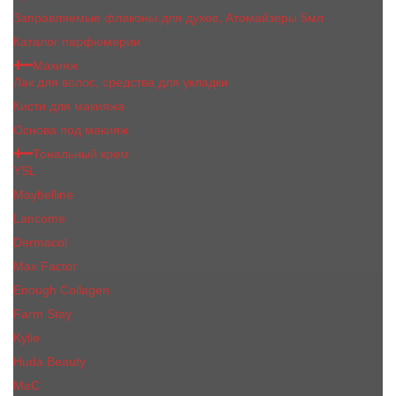
Заправляемые флаконы для духов, Атомайзеры 5мл
Каталог парфюмерии
Макияж
Лак для волос, средства для укладки
Кисти для макияжа
Основа под макияж
Тональный крем
YSL
Maybelline
Lancome
Dermacol
Max Factor
Enough Collagen
Farm Stay
Kylie
Huda Beauty
МаС