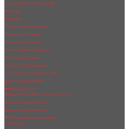
Тестер 50 мл Made In UAE
Женские
Мужские
Тестеры Franck Boclet
Тестеры Les Contes
Тестеры Nasomatto
Тестеры Tiziana Terenzi
Тестеры Jо Malоnе
Тестеры Zarkoperfume
Тестеры 60 мл Made In UAE
Духи с феромонами
Дезодоранты
Дезодоранты BEA'S Beauty & Scent
Женские дезодоранты
Мужские дезодоранты
Женский мини парфюм
Сухие духи