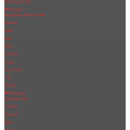
Блеск для губ
Пудра
Anastasia Beverly Hills
Chanel
Kylie
MaC
NYX
OTWO
Pupa
Tom Ford
YSL
ZOZU
Румяна
Christian Dior
OTWO
Сhanеl
Kylie